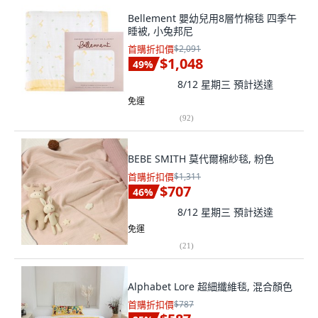
Bellement 嬰幼兒用8層竹棉毯 四季午
睡被, 小兔邦尼
首購折扣價
$2,091
$1,048
49
%
8/12 星期三
預計送達
免運
(
92
)
BEBE SMITH 莫代爾棉紗毯, 粉色
首購折扣價
$1,311
$707
46
%
8/12 星期三
預計送達
免運
(
21
)
Alphabet Lore 超細纖維毯, 混合顏色
首購折扣價
$787