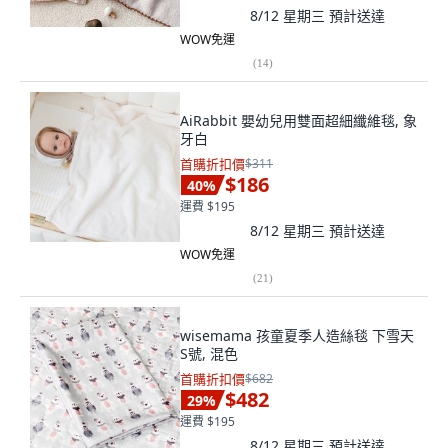
8/12 星期三
預計送達
WOW免運
(
14
)
AiRabbit 嬰幼兒用雙面超細纖維毯, 象
牙白
首購折扣價
$311
$186
40
%
運費 $195
8/12 星期三
預計送達
WOW免運
(
21
)
wisemama 孩童夏季人造絲毯 下雪天
S號, 混色
首購折扣價
$682
$482
29
%
運費 $195
8/12 星期三
預計送達