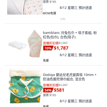
運費 $195
8/12 星期三
預計送達
WOW免運
(
14
)
bamiblanc 月兔包巾 + 毯子套組, 粉
紅色(包巾), 白色(毯子)
首購折扣價
$1,987
$1,787
10
%
8/12 星期三
預計送達
免運
Dodoya 嬰幼兒老虎披肩毯 10mm +
奶油色圍兜領巾組合, 混合色
首購折扣價
$1,287
$581
54
%
運費 $195
8/12 星期三
預計送達
免運