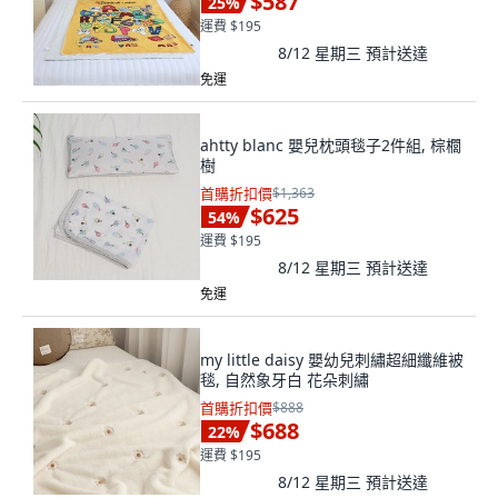
$587
25
%
運費 $195
8/12 星期三
預計送達
免運
ahtty blanc 嬰兒枕頭毯子2件組, 棕櫚
樹
首購折扣價
$1,363
$625
54
%
運費 $195
8/12 星期三
預計送達
免運
my little daisy 嬰幼兒刺繡超細纖維被
毯, 自然象牙白 花朵刺繡
首購折扣價
$888
$688
22
%
運費 $195
8/12 星期三
預計送達