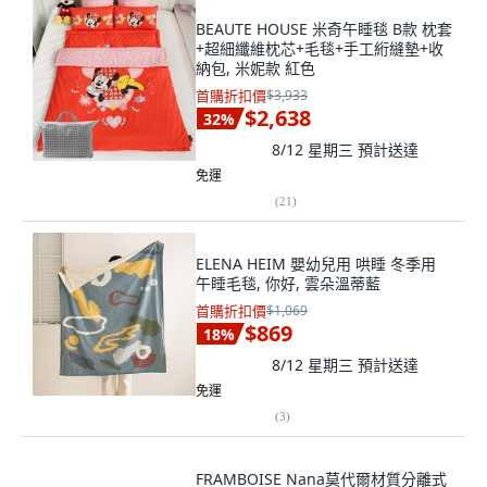
BEAUTE HOUSE 米奇午睡毯 B款 枕套
+超細纖維枕芯+毛毯+手工絎縫墊+收
納包, 米妮款 紅色
首購折扣價
$3,933
$2,638
32
%
8/12 星期三
預計送達
免運
(
21
)
ELENA HEIM 嬰幼兒用 哄睡 冬季用
午睡毛毯, 你好, 雲朵溫蒂藍
首購折扣價
$1,069
$869
18
%
8/12 星期三
預計送達
免運
(
3
)
FRAMBOISE Nana莫代爾材質分離式