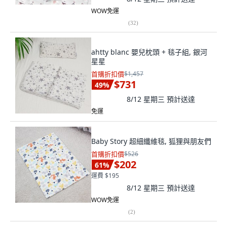
WOW免運
(
32
)
ahtty blanc 嬰兒枕頭 + 毯子組, 銀河
星星
首購折扣價
$1,457
$731
49
%
8/12 星期三
預計送達
免運
Baby Story 超細纖維毯, 狐狸與朋友們
首購折扣價
$526
$202
61
%
運費 $195
8/12 星期三
預計送達
WOW免運
(
2
)