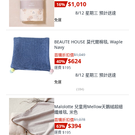
$1,010
16
%
8/12 星期三
預計送達
免運
BEAUTE HOUSE 莫代爾棉毯, Waple
Navy
首購折扣價
$1,049
$624
40
%
運費 $195
8/12 星期三
預計送達
免運
(
184
)
Malolotte 兒童用Mellow天鵝絨超細
纖維毯, 米色
首購折扣價
$1,078
$394
63
%
運費 $195