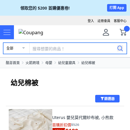
領取您的
$200
首購優惠卷!
打開 App
登入
註冊會員
客服中心
全部
酷澎首頁
火箭跨境
母嬰
幼兒童寢具
幼兒棉被
幼兒棉被
篩選器
Uterus 嬰兒莫代爾紗布被, 小熊款
首購折扣價
$526