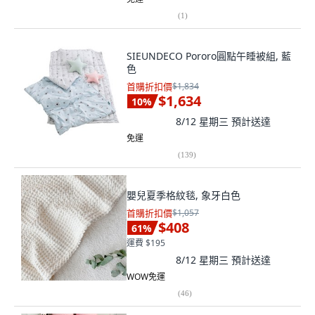
(
1
)
SIEUNDECO Pororo圓點午睡被組, 藍
色
首購折扣價
$1,834
$1,634
10
%
8/12 星期三
預計送達
免運
(
139
)
嬰兒夏季格紋毯, 象牙白色
首購折扣價
$1,057
$408
61
%
運費 $195
8/12 星期三
預計送達
WOW免運
(
46
)