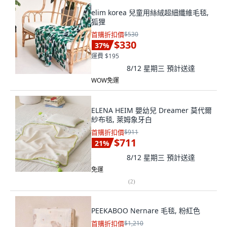
elim korea 兒童用絲絨超細纖維毛毯,
狐狸
首購折扣價
$530
$330
37
%
運費 $195
8/12 星期三
預計送達
WOW免運
ELENA HEIM 嬰幼兒 Dreamer 莫代爾
紗布毯, 萊姆象牙白
首購折扣價
$911
$711
21
%
8/12 星期三
預計送達
免運
(
2
)
PEEKABOO Nernare 毛毯, 粉紅色
首購折扣價
$1,210