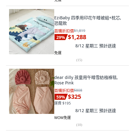
EziBaby 四季用印花午睡被組+枕芯,
恐龍款
首購折扣價
$1,819
$1,288
29
%
8/12 星期三
預計送達
免運
(
15
)
dear dilly 孩童用午睡雪紡襁褓毯,
Rose Pink
首購折扣價
$808
$325
59
%
運費 $195
8/12 星期三
預計送達
WOW免運
(
10
)