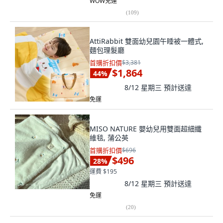
WOW免運
(
109
)
AttiRabbit 雙面幼兒園午睡被一體式,
麵包理髮廳
首購折扣價
$3,381
$1,864
44
%
8/12 星期三
預計送達
免運
MISO NATURE 嬰幼兒用雙面超細纖
維毯, 蒲公英
首購折扣價
$696
$496
28
%
運費 $195
8/12 星期三
預計送達
免運
(
20
)