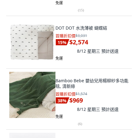
免運
(
15
)
DOT DOT 水洗薄被 蝴蝶結
首購折扣價
$3,031
$2,574
15
%
8/12 星期三
預計送達
免運
Bamboo Bebe 嬰幼兒用楊柳紗多功能
毯, 清新綠
首購折扣價
$1,574
$969
38
%
8/12 星期三
預計送達
免運
(
6
)