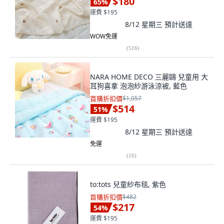
$180
65
%
運費 $195
8/12 星期三
預計送達
WOW免運
(
516
)
NARA HOME DECO 三麗鷗 兒童用 大
耳狗喜拿 泡泡紗游泳涼被, 藍色
首購折扣價
$1,057
$514
51
%
運費 $195
8/12 星期三
預計送達
免運
(
16
)
to:tots 兒童紗布毯, 紫色
首購折扣價
$482
$217
54
%
運費 $195