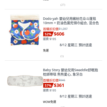
(
27
)
Dodo-yah 嬰幼兒用繽紛花朵斗篷毯
10mm + 奶油色圍兜領巾組合, 混合色
首購折扣價
$1,287
$606
52
%
運費 $195
8/12 星期三
預計送達
免運
(
1
)
Baby Story 嬰幼兒用Swaddle舒眠抱
枕綁帶毯 熊熊愛心, 象牙白
首購折扣價
$846
$361
57
%
運費 $195
8/12 星期三
預計送達
WOW免運