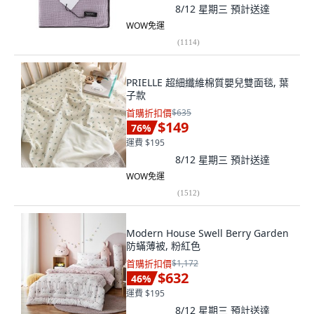
8/12 星期三
預計送達
WOW免運
(
1114
)
PRIELLE 超細纖維棉質嬰兒雙面毯, 葉
子款
首購折扣價
$635
$149
76
%
運費 $195
8/12 星期三
預計送達
WOW免運
(
1512
)
Modern House Swell Berry Garden
防蟎薄被, 粉紅色
首購折扣價
$1,172
$632
46
%
運費 $195
8/12 星期三
預計送達