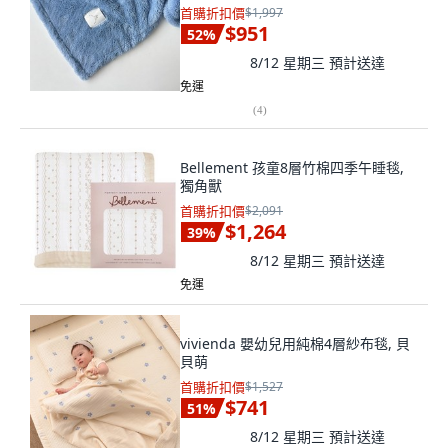
首購折扣價
$1,997
$951
52
%
8/12 星期三
預計送達
免運
(
4
)
Bellement 孩童8層竹棉四季午睡毯,
獨角獸
首購折扣價
$2,091
$1,264
39
%
8/12 星期三
預計送達
免運
vivienda 嬰幼兒用純棉4層紗布毯, 貝
貝萌
首購折扣價
$1,527
$741
51
%
8/12 星期三
預計送達