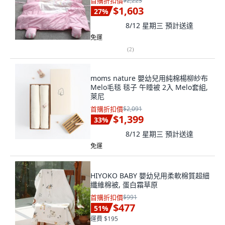
首購折扣價
$2,223
$1,603
27
%
8/12 星期三
預計送達
免運
(
2
)
moms nature 嬰幼兒用純棉楊柳紗布
Melo毛毯 毯子 午睡被 2入 Melo套組,
萊尼
首購折扣價
$2,091
$1,399
33
%
8/12 星期三
預計送達
免運
HIYOKO BABY 嬰幼兒用柔軟棉質超細
纖維棉被, 蛋白霜草原
首購折扣價
$991
$477
51
%
運費 $195