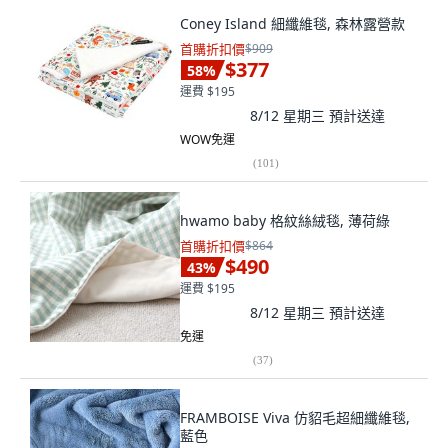
Coney Island 細纖維毯, 森林露營款
首購折扣價
$909
$377
58
%
運費 $195
8/12 星期三
預計送達
WOW免運
(
101
)
hwamo baby 格紋絲絨毯, 薄荷綠
首購折扣價
$864
$490
43
%
運費 $195
8/12 星期三
預計送達
免運
(
37
)
FRAMBOISE Viva 仿貂毛超細纖維毯,
藍色