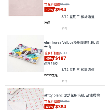
首購折扣價
$1,134
$934
17
%
8/12 星期三
預計送達
免運
(
28
)
elim korea Velboa極細纖維毛毯, 舊
金山
首購折扣價
$313
$187
40
%
運費 $195
8/12 星期三
預計送達
WOW免運
(
17
)
ahtty blanc 嬰幼兒用毛毯, 甜蜜櫻桃
首購折扣價
$1,057
$384
63
%