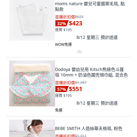
moms nature 嬰兒可愛圖案毛毯, 點
點款
首購折扣價
$623
$423
32
%
運費 $195
8/12 星期三
預計送達
WOW免運
(
3
)
Dodoya 嬰幼兒用 Kitsch熊綠色斗篷
毯 10mm + 奶油色圍兜領巾組, 混合色
首購折扣價
$1,287
$551
57
%
運費 $195
8/12 星期三
預計送達
免運
BEBE SMITH 人造絲華夫格毯, 粉色
首購折扣價
$1,311