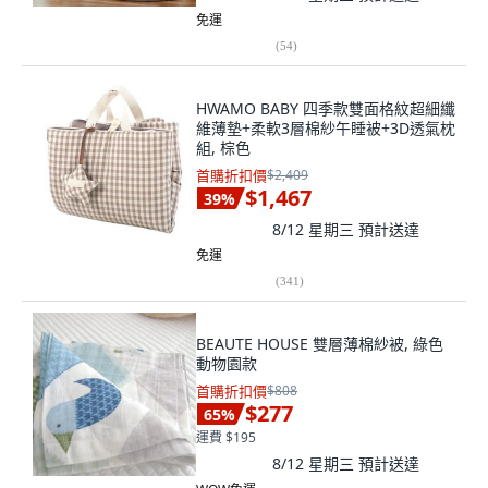
免運
(
54
)
HWAMO BABY 四季款雙面格紋超細纖
維薄墊+柔軟3層棉紗午睡被+3D透氣枕
組, 棕色
首購折扣價
$2,409
$1,467
39
%
8/12 星期三
預計送達
免運
(
341
)
BEAUTE HOUSE 雙層薄棉紗被, 綠色
動物園款
首購折扣價
$808
$277
65
%
運費 $195
8/12 星期三
預計送達