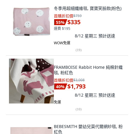
冬季用超細纖維毯, 寶寶笑臉款(粉色)
首購折扣價
$759
$335
55
%
運費 $195
8/12 星期三
預計送達
WOW免運
(
19
)
FRAMBOISE Rabbit Home 純棉針織
毯, 粉紅色
首購折扣價
$3,008
$1,793
40
%
8/12 星期三
預計送達
免運
(
10
)
BEBESMITH 嬰幼兒莫代爾網紗毯, 粉
紅色