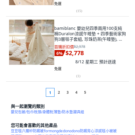
免運
(
15
)
bamiblanc 嬰幼兒四季兩用100支純
棉Duralon涼感午睡墊 + 四季藝術家狗
狗3層毯子套組, 珍珠奶茶(午睡墊), 白
色(毯子)
首購折扣價
$2,978
$2,778
6
%
8/12 星期三
預計送達
免運
(
1
)
2
3
4
5
1
與一起瀏覽的類別
嬰兒包被/包巾
枕頭/身體枕
薄墊/防水墊
寢具組
您可能會喜歡的其他產品
豆豆毯
六層紗防踢被
formongde
donodono防踢背心
涼感毯
小被被