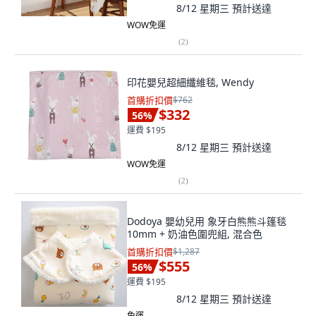
8/12 星期三
預計送達
WOW免運
(
2
)
印花嬰兒超細纖維毯, Wendy
首購折扣價
$762
$332
56
%
運費 $195
8/12 星期三
預計送達
WOW免運
(
2
)
Dodoya 嬰幼兒用 象牙白熊熊斗篷毯
10mm + 奶油色圍兜組, 混合色
首購折扣價
$1,287
$555
56
%
運費 $195
8/12 星期三
預計送達
免運