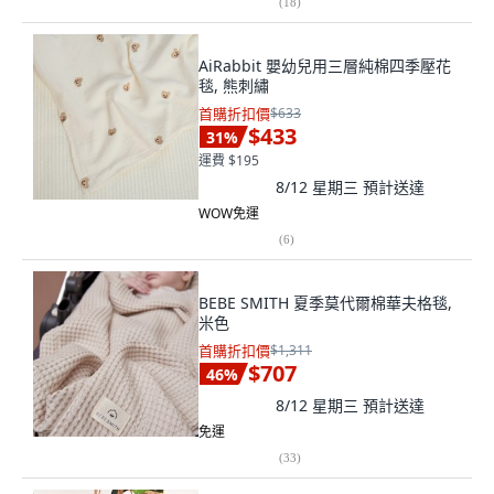
(
18
)
AiRabbit 嬰幼兒用三層純棉四季壓花
毯, 熊刺繡
首購折扣價
$633
$433
31
%
運費 $195
8/12 星期三
預計送達
WOW免運
(
6
)
BEBE SMITH 夏季莫代爾棉華夫格毯,
米色
首購折扣價
$1,311
$707
46
%
8/12 星期三
預計送達
免運
(
33
)