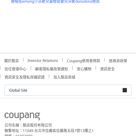
連帽毯
emong
小涼被
兒童睡袋
嬰兒涼被
donodono睡袋
Investor Relations
關於酷澎
Coupang使用者條款
退換貨政策
信任管理中心
顧客隱私權政策通知
安心購物
資訊安全
資訊安全及隱私保護認證
加入酷澎商城
Global Site
公司名稱：酷澎股份有限公司
聯繫地址：11049 台北市信義區信義路五段7號13樓之1