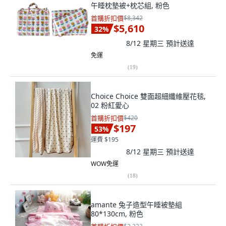
午睡枕墊被+枕芯組, 粉色
首購折扣價
$8,342
$5,610
32
%
8/12 星期三
預計送達
免運
(
19
)
Choice Choice 雙面超細纖維壓花毯,
02 粉紅愛心
首購折扣價
$420
$197
53
%
運費 $195
8/12 星期三
預計送達
WOW免運
(
18
)
amante 兔子造型午睡被墊組
80*130cm, 粉色