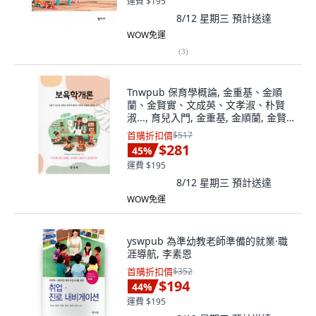
運費 $195
8/12 星期三
預計送達
WOW免運
(
3
)
Tnwpub 保育學概論, 金重基、金順
蘭、金賢實、文成英、文孝淑、朴賢
淑..., 育兒入門, 金重基, 金順蘭, 金賢
實, 文成英, 文孝淑, 朴賢淑, 尹東華, 李
首購折扣價
$517
貞美
$281
45
%
運費 $195
8/12 星期三
預計送達
WOW免運
yswpub 為準幼教老師準備的就業·職
涯導航, 李素恩
首購折扣價
$352
$194
44
%
運費 $195