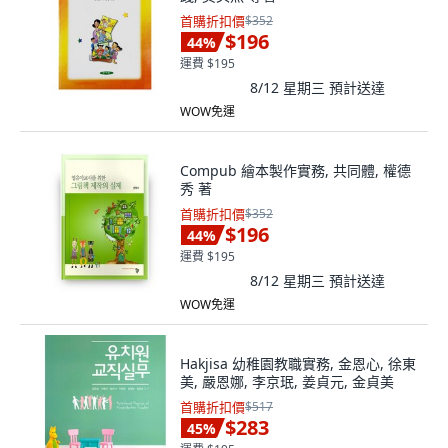
首購折扣價
$352
$196
44
%
運費 $195
8/12 星期三
預計送達
WOW免運
Compub 繪本製作實務, 共同體, 權德
秀 著
首購折扣價
$352
$196
44
%
運費 $195
8/12 星期三
預計送達
WOW免運
Hakjisa 幼稚園教職實務, 金恩心, 徐東
美, 嚴恩娜, 李京珉, 姜貞元, 金貞美
首購折扣價
$517
$283
45
%