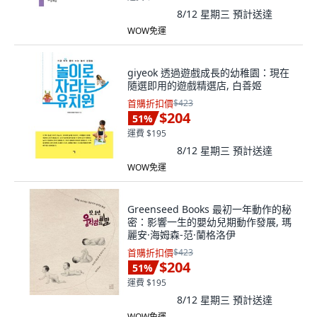
8/12 星期三
預計送達
WOW免運
giyeok 透過遊戲成長的幼稚園：現在
隨選即用的遊戲精選店, 白善姬
首購折扣價
$423
$204
51
%
運費 $195
8/12 星期三
預計送達
WOW免運
Greenseed Books 最初一年動作的秘
密：影響一生的嬰幼兒期動作發展, 瑪
麗安·海姆森-范·蘭格洛伊
首購折扣價
$423
$204
51
%
運費 $195
8/12 星期三
預計送達
WOW免運