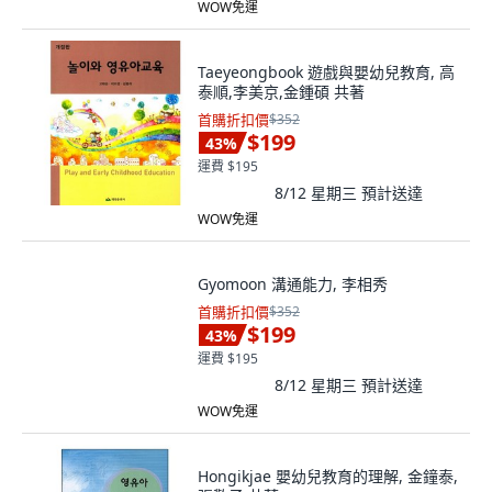
WOW免運
Taeyeongbook 遊戲與嬰幼兒教育, 高
泰順,李美京,金鍾碩 共著
首購折扣價
$352
$199
43
%
運費 $195
8/12 星期三
預計送達
WOW免運
Gyomoon 溝通能力, 李相秀
首購折扣價
$352
$199
43
%
運費 $195
8/12 星期三
預計送達
WOW免運
Hongikjae 嬰幼兒教育的理解, 金鐘泰,