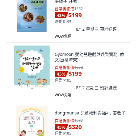
張敬子 共著
首購折扣價
$352
$199
43
%
運費 $195
8/12 星期三
預計送達
WOW免運
Gyomoon 嬰幼兒遊戲與娛樂實務, 教
文社(柳濟東)
首購折扣價
$352
$199
43
%
運費 $195
8/12 星期三
預計送達
WOW免運
dongmunsa 兒童權利與福祉, 姜敬子
首購折扣價
$587
$320
45
%
運費 $195