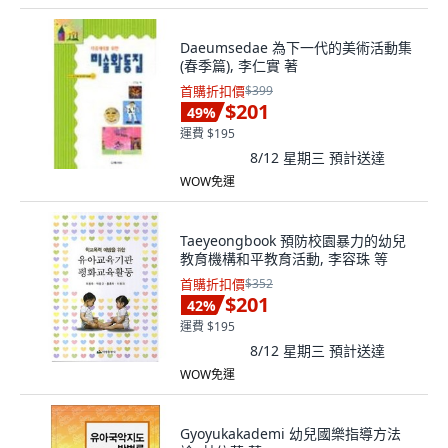
Daeumsedae 為下一代的美術活動集
(春季篇), 李仁實 著
首購折扣價
$399
$201
49
%
運費 $195
8/12 星期三
預計送達
WOW免運
Taeyeongbook 預防校園暴力的幼兒
教育機構和平教育活動, 李容珠 等
首購折扣價
$352
$201
42
%
運費 $195
8/12 星期三
預計送達
WOW免運
Gyoyukakademi 幼兒國樂指導方法