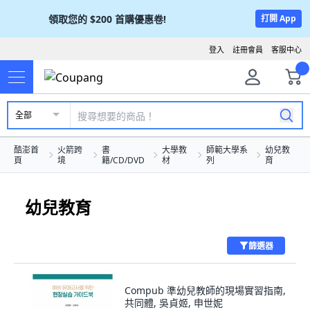
領取您的
$200
首購優惠卷!
打開 App
登入
註冊會員
客服中心
全部
酷澎首
火箭跨
書
大學教
師範大學系
幼兒教
頁
境
籍/CD/DVD
材
列
育
幼兒教育
篩選器
Compub 準幼兒教師的現場實習指南,
共同體, 吳貞姬, 申世妮