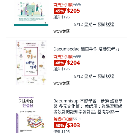
首購折扣價
$376
$205
45
%
運費 $195
8/12 星期三
預計送達
WOW免運
Daeumsedae 簡單手作 培養思考力
首購折扣價
$399
$204
48
%
運費 $195
8/12 星期三
預計送達
WOW免運
Baeumnisup 基礎學習一步通 讀寫學
習 多元文化篇： 教師用：為學習遲緩
者設計的認知學習計畫, 基礎學習:一步
閱讀與寫作:多元文化版:教師版, 「韓
首購折扣價
$611
雅琳、白賢珠、李升美、李智妍、金香
$303
50
%
淑(作者)」, 韓雅凜, 白賢珠, 李承美, 李
運費 $195
知妍, 金香淑