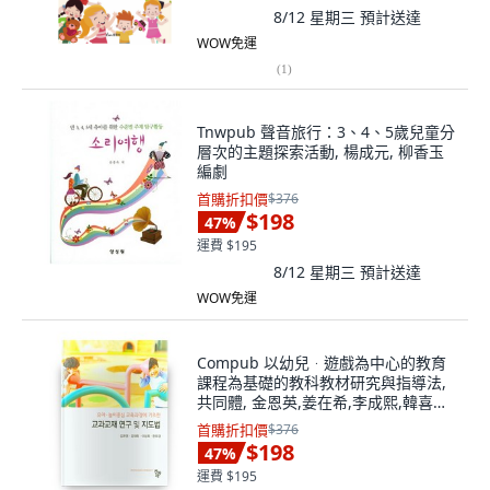
8/12 星期三
預計送達
WOW免運
(
1
)
Tnwpub 聲音旅行：3、4、5歲兒童分
層次的主題探索活動, 楊成元, 柳香玉
編劇
首購折扣價
$376
$198
47
%
運費 $195
8/12 星期三
預計送達
WOW免運
Compub 以幼兒ᆞ遊戲為中心的教育
課程為基礎的教科教材研究與指導法,
共同體, 金恩英,姜在希,李成熙,韓喜慶
共著
首購折扣價
$376
$198
47
%
運費 $195