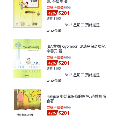
論, 林信華 著
首購折扣價
$352
$201
42
%
運費 $195
8/12 星期三
預計送達
WOW免運
[BA購物] Gyomoon 嬰幼兒保育課程,
李善元 著
首購折扣價
$352
$201
42
%
運費 $195
8/12 星期三
預計送達
WOW免運
Hakjisa 嬰幼兒保育的理解, 趙成妍 等
合著
首購折扣價
$352
$201
42
%