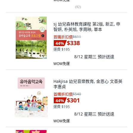
(
92
)
sj 幼兒森林教育課程 第2版, 新正, 申
智妍, 朴英旭, 李周映, 單本
首購折扣價
$611
$338
44
%
運費 $195
8/12 星期三
預計送達
WOW免運
Hakjisa 幼兒音樂教育, 金恩心 文善英
李惠貞
首購折扣價
$540
$301
44
%
運費 $195
8/12 星期三
預計送達
WOW免運