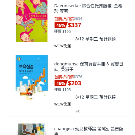
Daeumsedae 綜合性托育服務, 金希
珍 等著
首購折扣價
$634
$337
46
%
運費 $195
8/12 星期三
預計送達
WOW免運
dongmunsa 保育實習手冊 & 實習日
誌, 吳淑子
首購折扣價
$376
$203
46
%
運費 $195
8/12 星期三
預計送達
WOW免運
(
4
)
changjisa 幼兒教師論 第6版, 昌吉薩
寺