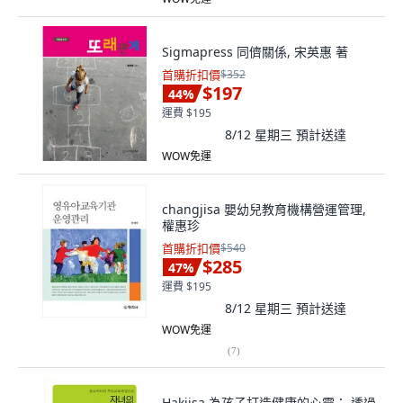
Sigmapress 同儕關係, 宋英惠 著
首購折扣價
$352
$197
44
%
運費 $195
8/12 星期三
預計送達
WOW免運
changjisa 嬰幼兒教育機構營運管理,
權惠珍
首購折扣價
$540
$285
47
%
運費 $195
8/12 星期三
預計送達
WOW免運
(
7
)
Hakjisa 為孩子打造健康的心靈： 透過