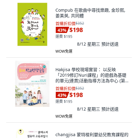
Compub 在歌曲中尋找樂趣, 金珍熙,
姜美英, 共同體
首購折扣價
$352
$198
43
%
運費 $195
8/12 星期三
預計送達
WOW免運
Hakjisa 學校現場實習： 以反映
「2019修訂Nuri課程」的遊戲為基礎
的單元(連貫)活動指導方法為中心 (第2
版), 梁秀英
首購折扣價
$352
$198
43
%
運費 $195
8/12 星期三
預計送達
WOW免運
changjisa 蒙特梭利嬰幼兒教育課程的