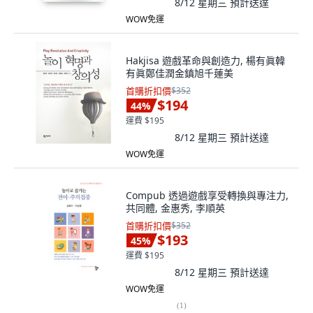
8/12 星期三
預計送達
WOW免運
Hakjisa 遊戲革命與創造力, 楊有眞韓
有眞鄭佳潤金鎮旭千蓮美
首購折扣價
$352
$194
44
%
運費 $195
8/12 星期三
預計送達
WOW免運
Compub 透過遊戲享受轉換與專注力,
共同體, 金惠秀, 李順英
首購折扣價
$352
$193
45
%
運費 $195
8/12 星期三
預計送達
WOW免運
(
1
)