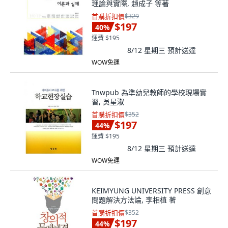
理論與實際, 趙成子 等著
首購折扣價
$329
$197
40
%
運費 $195
8/12 星期三
預計送達
WOW免運
Tnwpub 為準幼兒教師的學校現場實
習, 吳星淑
首購折扣價
$352
$197
44
%
運費 $195
8/12 星期三
預計送達
WOW免運
KEIMYUNG UNIVERSITY PRESS 創意
問題解決方法論, 李相植 著
首購折扣價
$352
$197
44
%