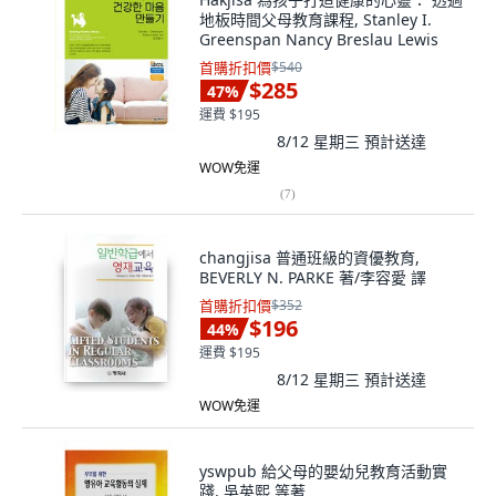
地板時間父母教育課程, Stanley I.
Greenspan Nancy Breslau Lewis
首購折扣價
$540
$285
47
%
運費 $195
8/12 星期三
預計送達
WOW免運
(
7
)
changjisa 普通班級的資優教育,
BEVERLY N. PARKE 著/李容愛 譯
首購折扣價
$352
$196
44
%
運費 $195
8/12 星期三
預計送達
WOW免運
yswpub 給父母的嬰幼兒教育活動實
踐, 吳英熙 等著