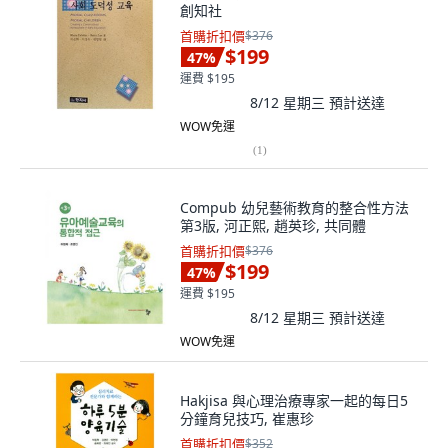
創知社
首購折扣價
$376
$199
47
%
運費 $195
8/12 星期三
預計送達
WOW免運
(
1
)
Compub 幼兒藝術教育的整合性方法
第3版, 河正熙, 趙英珍, 共同體
首購折扣價
$376
$199
47
%
運費 $195
8/12 星期三
預計送達
WOW免運
Hakjisa 與心理治療專家一起的每日5
分鐘育兒技巧, 崔惠珍
首購折扣價
$352