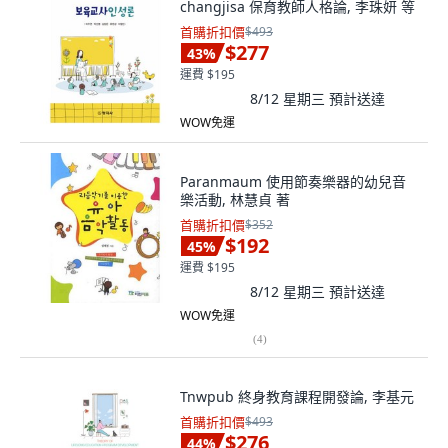
changjisa 保育教師人格論, 李珠妍 等
首購折扣價
$493
$277
43
%
運費 $195
8/12 星期三
預計送達
WOW免運
Paranmaum 使用節奏樂器的幼兒音
樂活動, 林慧貞 著
首購折扣價
$352
$192
45
%
運費 $195
8/12 星期三
預計送達
WOW免運
(
4
)
Tnwpub 終身教育課程開發論, 李基元
首購折扣價
$493
$276
44
%