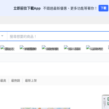
立即前往下載App
不錯過最新優惠、更多功能等著你！
下載
嬰幼兒
保健醫療
美妝保養
個人清潔
玩具休閒
格最高
最熱銷
最新上架