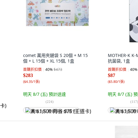
comet 萬用夾鏈袋 S 20個 + M 15
MOTHER-K 
個 + L 15個 + XL 15個, 1盒
抗菌袋, 1盒
首購折扣價
40
%
$473
首購折扣價
40
%
$283
$87
(
$4.35/1張
)
(
$5.80/1張
)
明天 8/7 (五)
預計送達
明天 8/7 (五)
預
(
224
)
(
117
满 $1,500 再省 $75 (王道卡)
满 $1,500 再