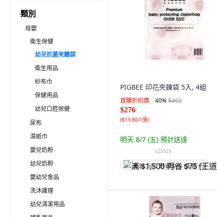
類別
母嬰
衛生保健
幼兒抗菌夾鏈袋
衛生用品
紗布巾
PIGBEE 印花夾鍊袋 5入, 4組
保健用品
首購折扣價
40
%
$460
幼兒口腔保健
$276
(
$13.80/1張
)
尿布
濕紙巾
明天 8/7 (五)
預計送達
嬰兒奶粉
(
2552
)
幼兒奶粉
满 $1,500 再省 $75 (王道卡)
嬰幼兒食品
洗沐護理
幼兒清潔用品