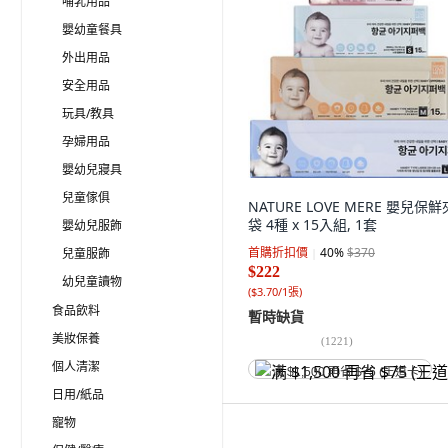
哺乳用品
嬰幼童餐具
外出用品
安全用品
玩具/教具
孕婦用品
嬰幼兒寢具
兒童傢俱
NATURE LOVE MERE 嬰兒保
袋 4種 x 15入組, 1套
嬰幼兒服飾
首購折扣價
40
%
$370
兒童服飾
$222
幼兒童讀物
(
$3.70/1張
)
食品飲料
暫時缺貨
美妝保養
(
1221
)
個人清潔
满 $1,500 再省 $75 (王道卡)
日用/紙品
寵物