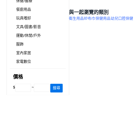
保健/醫療
餐廚用品
與一起瀏覽的類別
玩具嗜好
衛生用品
紗布巾
保健用品
幼兒口腔保健
文具/圖書/影音
運動/休閒/戶外
服飾
室內家居
家電數位
價格
$
~
搜尋