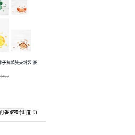
 銀離子抗菌雙夾鏈袋 豪
$450
省 $75 (王道卡)