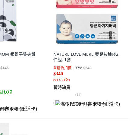
K-MOM 銀離子雙夾鏈
NATURE LOVE MERE 嬰兒拉鍊袋2
件組, 1套
$145
首購折扣價
37
%
$540
$340
(
$3.40/1張
)
暫時缺貨
計送達
(
11
)
)
满 $1,500 再省 $75 (王道卡)
省 $75 (王道卡)