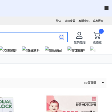
登入
註冊會員
客服中心
成為賣家
我的酷澎
購物車
文具圖書
食品飲料
生活用品
女性服飾
運動戶外
60
每頁筆