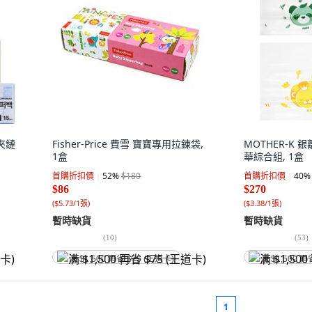
鮮夾鏈
Fisher-Price 費雪 寶寶專用拉鍊袋,
MOTHER-K
1盒
華綜合組, 1盒
首購折扣價
52
%
$180
首購折扣價
40
%
$86
$270
(
$5.73/1張
)
(
$3.38/1張
)
暫時缺貨
暫時缺貨
(
10
)
(
53
)
满 $1,500 再省 $75 (王道卡)
满 $1,500 再
1