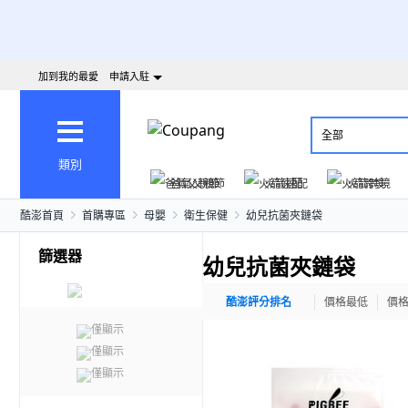
加到我的最愛
申請入駐
全部
類別
爸氣父親節
火箭速配
火箭跨境
酷澎首頁
首購專區
母嬰
衛生保健
幼兒抗菌夾鏈袋
篩選器
幼兒抗菌夾鏈袋
酷澎評分排名
價格最低
價
僅顯示
僅顯示
僅顯示