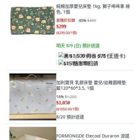
純棉加厚嬰兒床墊 1kg, 獅子咘咘車 綠
色, 1個
首購折扣價
40
%
$499
$299
(
$299.00/1個
)
明天 8/9 (日)
預計送達
满 $1,500 再省 $75 (王道卡)
$15 酷澎幣回饋
加利寶貝 乳膠床墊 嬰兒/幼稚園睡墊
藍120*60*3.5, 1個
16
%
$1,250
$1,050
(
$1050.00/1個
)
8/20
預計送達
FORMONGDE Etecool Duraron 涼感