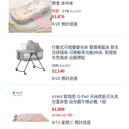
樂會 床中床
特價
51
%
$2,220
$1,076
8/20
預計送達
行動式可摺疊嬰兒床 寶寶搖籃床 新生
兒拼接床 可移動多功能BB床, 對摺款
灰色搖床 出廠標配
50
%
$4,280
$2,140
8/20
預計送達
o'rest 歐瑞思 Q-Pad 天絲透氣可水洗
兒童床墊 幼兒園午睡必備, 1個
$1,890
(
$1890.00/1個
)
8/12 星期三
預計送達