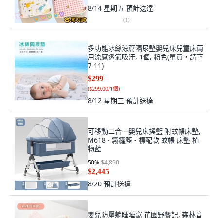
8/14 星期五
預計送達
(
1
)
多功能冰絲涼蓆隔尿墊嬰兒床兒童床兩
用涼感透氣吸汗, 1個, 粉色(單買，請下
7-11)
$299
(
$299.00/1個
)
8/12 星期三
預計送達
可移動二合一嬰兒床搖籃 附蚊帳床墊,
M618 - 霧霾藍 - 標配款 蚊帳 床墊 植
物藍
50
%
$4,890
$2,445
8/20
預計送達
嬰兒防壓躺睡睡窩 花園野餐記, 森林音