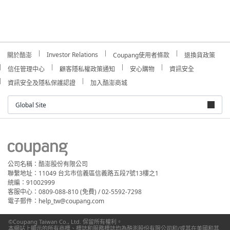
Investor Relations
關於酷澎
Coupang使用者條款
退換貨政策
信任管理中心
顧客隱私權政策通知
安心購物
資訊安全
資訊安全及隱私保護認證
加入酷澎商城
Global Site
公司名稱：酷澎股份有限公司
聯繫地址：11049 台北市信義區信義路五段7號13樓之1
統編：91002999
客服中心：0809-088-810 (免費) / 02-5592-7298
電子郵件：help_tw@coupang.com
©Coupang Taiwan Co., Ltd. 保留所有權利。
本網站上顯示的所有商標、標誌和服務標誌均為酷澎股份有限公司和/或其在美國和其