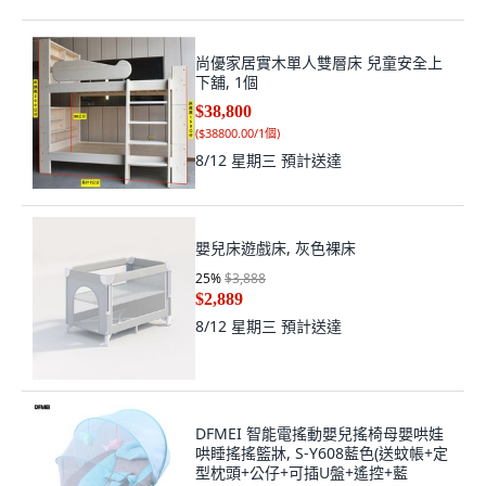
尚優家居實木單人雙層床 兒童安全上
下舖, 1個
$38,800
(
$38800.00/1個
)
8/12 星期三
預計送達
嬰兒床遊戲床, 灰色裸床
25
%
$3,888
$2,889
8/12 星期三
預計送達
DFMEI 智能電搖動嬰兒搖椅母嬰哄娃
哄睡搖搖籃牀, S-Y608藍色(送蚊帳+定
型枕頭+公仔+可插U盤+遙控+藍