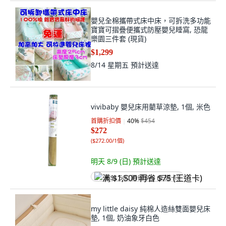
嬰兒全棉攜帶式床中床，可拆洗多功能
寶寶可摺疊便攜式防壓嬰兒睡窩, 恐龍
樂園三件套 (現貨)
$1,299
8/14 星期五
預計送達
vivibaby 嬰兒床用藺草涼墊, 1個, 米色
首購折扣價
40
%
$454
$272
(
$272.00/1個
)
明天 8/9 (日)
預計送達
满 $1,500 再省 $75 (王道卡)
my little daisy 純棉人造絲雙面嬰兒床
墊, 1個, 奶油象牙白色