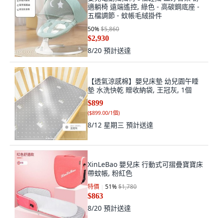
適躺椅 遠端遙控, 綠色 - 高碳鋼底座 -
五檔調節 - 蚊帳毛絨掛件
50
%
$5,860
$2,930
8/20
預計送達
【透氣涼感棉】嬰兒床墊 幼兒園午睡
墊 水洗快乾 贈收納袋, 王冠灰, 1個
$899
(
$899.00/1個
)
8/12 星期三
預計送達
XinLeBao 嬰兒床 行動式可摺疊寶寶床
帶蚊帳, 粉紅色
特價
51
%
$1,780
$863
8/20
預計送達