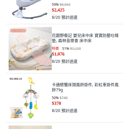
59
%
$6,062
$2,425
8/20
預計送達
花園野餐記 嬰兒床中床 寶寶防壓吐睡
墊, 森林音樂會 床中床
特價
51
%
$2,220
$1,076
8/20
預計送達
卡通螃蟹床頭風鈴掛件, 彩虹車掛件風
鈴79g
50
%
$740
$370
8/20
預計送達