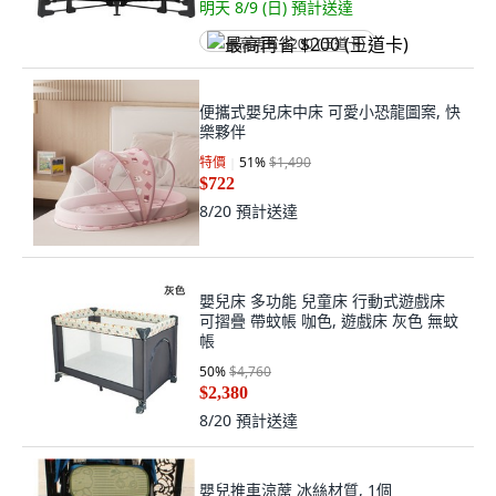
明天 8/9 (日)
預計送達
最高再省 $200 (王道卡)
便攜式嬰兒床中床 可愛小恐龍圖案, 快
樂夥伴
特價
51
%
$1,490
$722
8/20
預計送達
嬰兒床 多功能 兒童床 行動式遊戲床
可摺疊 帶蚊帳 咖色, 遊戲床 灰色 無蚊
帳
50
%
$4,760
$2,380
8/20
預計送達
嬰兒推車涼蓆 冰絲材質, 1個