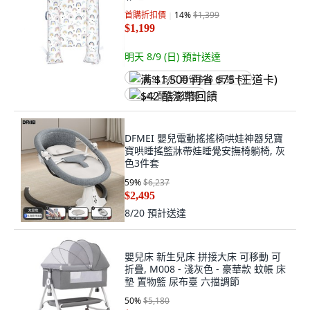
首購折扣價
14
%
$1,399
$1,199
明天 8/9 (日)
預計送達
满 $1,500 再省 $75 (王道卡)
$42 酷澎幣回饋
DFMEI 嬰兒電動搖搖椅哄娃神器兒寶
寶哄睡搖籃牀帶娃睡覺安撫椅躺椅, 灰
色3件套
59
%
$6,237
$2,495
8/20
預計送達
嬰兒床 新生兒床 拼接大床 可移動 可
折疊, M008 - 淺灰色 - 豪華款 蚊帳 床
墊 置物籃 尿布臺 六擋調節
50
%
$5,180