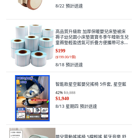
8/22
預計送達
高品質升級款 加厚保暖嬰兒床墊被床
褥子幼兒園小床墊寶寶冬季午睡新生兒
童褥墊輕盈透氣可折疊方便攜帶可水洗
學校睡覺床墊, 1個, 120*65CM/藍色,
$199
藍色
(
$199.00/1個
)
8/18
預計送達
智能款星空藍嬰兒搖椅 5件套, 星空藍
42
%
$3,388
$1,940
8/13 星期四
預計送達
嬰兒電動搖搖椅 5檔輕搖 藍牙音樂 舒