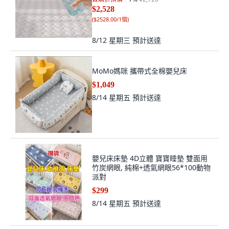
$2,528
(
$2528.00/1個
)
8/12 星期三
預計送達
MoMo媽咪 攜帶式全棉嬰兒床
$1,049
8/14 星期五
預計送達
嬰兒床床墊 4D立體 寶寶睡墊 雙面用
竹炭網眼, 純棉+透氣網眼56*100動物
派對
$299
8/14 星期五
預計送達