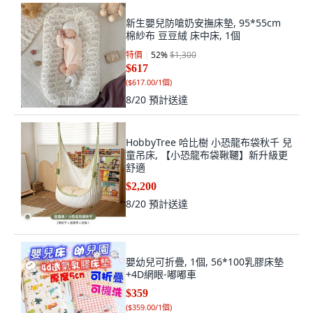
新生嬰兒防嗆奶安撫床墊, 95*55cm
棉紗布 豆豆絨 床中床, 1個
特價
52
%
$1,300
$617
(
$617.00/1個
)
8/20
預計送達
HobbyTree 哈比樹 小恐龍布袋秋千 兒
童吊床, 【小恐龍布袋鞦韆】新升級更
舒適
$2,200
8/20
預計送達
嬰幼兒可折疊, 1個, 56*100乳膠床墊
+4D網眼-嘟嘟車
$359
(
$359.00/1個
)