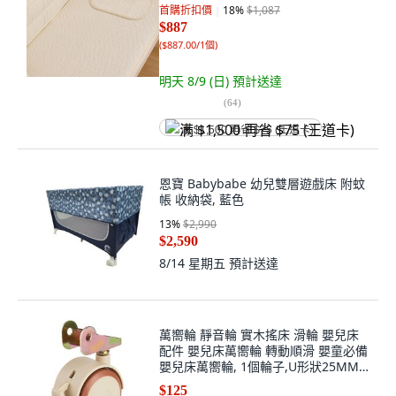
首購折扣價
18
%
$1,087
$887
(
$887.00/1個
)
明天 8/9 (日)
預計送達
(
64
)
满 $1,500 再省 $75 (王道卡)
恩寶 Babybabe 幼兒雙層遊戲床 附蚊
帳 收納袋, 藍色
13
%
$2,990
$2,590
8/14 星期五
預計送達
萬嚮輪 靜音輪 實木搖床 滑輪 嬰兒床
配件 嬰兒床萬嚮輪 轉動順滑 嬰童必備
嬰兒床萬嚮輪, 1個輪子,U形狀25MM
靜音夾闆輪
$125