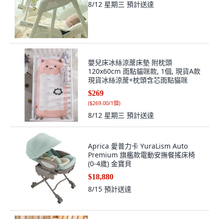
8/12 星期三
預計送達
嬰兒床冰絲涼蓆床墊 附枕頭
120x60cm 雨點貓咪款, 1個, 現貨A款
現貨冰絲涼蓆+枕頭含芯雨點貓咪
$269
(
$269.00/1個
)
8/12 星期三
預計送達
Aprica 愛普力卡 YuraLism Auto
Premium 旗艦款電動安撫餐搖床椅
(0-4歲) 金寶貝
$18,880
8/15
預計送達