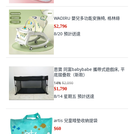
WADIRU 嬰兒多功能安撫椅, 格林綠
$2,796
8/20
預計送達
恩寶 同富babybabe 攜帶式遊戲床, 平
底摺疊款（新款）
14
%
$2,090
$1,790
8/14 星期五
預計送達
artis 兒童睡墊收納提袋
$60