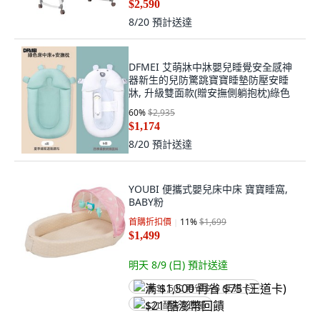
$2,590
8/20
預計送達
DFMEI 艾萌牀中牀嬰兒睡覺安全感神
器新生的兒防驚跳寶寶睡墊防壓安睡
牀, 升級雙面款(贈安撫側躺抱枕)綠色
60
%
$2,935
$1,174
8/20
預計送達
YOUBI 便攜式嬰兒床中床 寶寶睡窩,
BABY粉
首購折扣價
11
%
$1,699
$1,499
明天 8/9 (日)
預計送達
满 $1,500 再省 $75 (王道卡)
$21 酷澎幣回饋