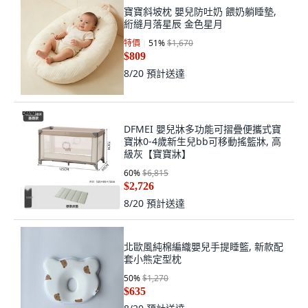
寶寶斜坡枕 嬰兒防吐奶 餵奶躺睡墊,
絎縫月落星辰 金色星月
特價
51
%
$1,670
$809
8/20
預計送達
DFMEI 嬰兒牀多功能可摺疊便攜式寶
寶牀0-4歲新生兒bb可移動搖籃牀, 高
級灰【寶寶牀】
60
%
$6,815
$2,726
8/20
預計送達
北歐風純棉編織嬰兒手提睡籃, 新款配
套小熊定型枕
50
%
$1,270
$635