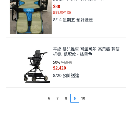
$88
(
$88.00/1個
)
8/14 星期五
預計送達
平鄉 嬰兒推車 可坐可躺 高景觀 輕便
折疊, 低配款 - 綠黑色
50
%
$4,840
$2,420
8/20
預計送達
6
7
8
10
9