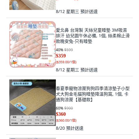
8/12 星期三
預計送達
愛北鼻 台灣製 天絲兒童睡墊 3M吸濕
排汗 幼兒園午休必備, 1個, 絲柔棉止滑
款晚安兔-只有睡墊
40
%
$599
$359
(
$359.00/1個
)
8/12 星期三
預計送達
春夏季寵物涼蓆狗狗四季清涼墊子小型
犬大狗金毛貓狗睡墊降溫狗窩, 1個, 卡
通狗涼蓆【基礎款】
60
%
$900
$360
(
$360.00/1個
)
8/20
預計送達