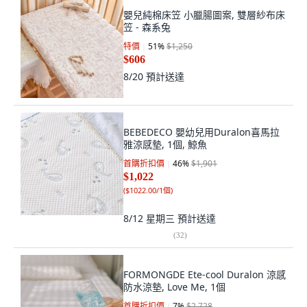
嬰兒純棉床笠 小臘腸圖案, 雙層紗布床
笠 - 森系兔
特價
51
%
$1,250
$606
8/20
預計送達
BEBEDECO 嬰幼兒用Duralon喜馬拉
雅涼感墊, 1個, 鯨魚
首購折扣價
46
%
$1,901
$1,022
(
$1022.00/1個
)
8/12 星期三
預計送達
(
32
)
FORMONGDE Ete-cool Duralon 涼感
防水涼墊, Love Me, 1個
首購折扣價
7
%
$2,728