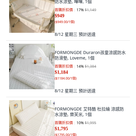
防水涼墊, 嗶嗶, 1個
首購折扣價
17
%
$1,149
$949
(
$949.00/1個
)
8/12 星期三
預計送達
FORMONGDE Duraron孩童涼感防水
防滑墊, Loveme, 1個
首購折扣價
14
%
$1,384
$1,184
(
$1184.00/1個
)
8/12 星期三
預計送達
FORMONGDE 艾特酷 杜拉綸 涼感防
水涼墊, 樂芙米, 1個
首購折扣價
10
%
$1,995
$1,795
(
$1795.00/1個
)