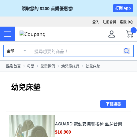
領取您的
$200
首購優惠卷!
打開 App
登入
註冊會員
客服中心
全部
酷澎首頁
母嬰
兒童傢俱
幼兒童床具
幼兒床墊
幼兒床墊
篩選器
AGUARD 電動安撫餐搖椅 藍芽音樂
$16,900