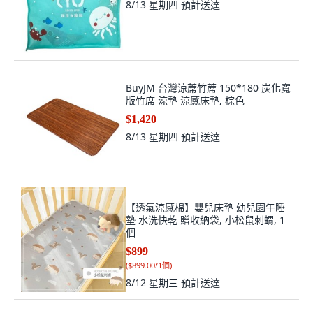
8/13 星期四
預計送達
BuyJM 台灣涼蓆竹蓆 150*180 炭化寬
版竹席 涼墊 涼感床墊, 棕色
$1,420
8/13 星期四
預計送達
【透氣涼感棉】嬰兒床墊 幼兒園午睡
墊 水洗快乾 贈收納袋, 小松鼠刺蝟, 1
個
$899
(
$899.00/1個
)
8/12 星期三
預計送達