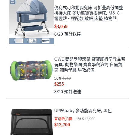
便利式可移動嬰兒床 可折疊高低調整
拼接大床 多功能寶寶搖籃床, M618 -
霧霾藍 - 標配款 蚊帳 床墊 植物藍
$3,059
8/20
預計送達
QWE 嬰兒學爬滾筒 寶寶爬行早教益智
玩具, 動物樂園 寶寶學爬滾筒 自備氣
筒 輔助學爬 早教必備
50
%
$510
$255
8/20
預計送達
UPPAbaby 多功能嬰兒床, 黑色
首購折扣價
1
%
$12,900
$12,700