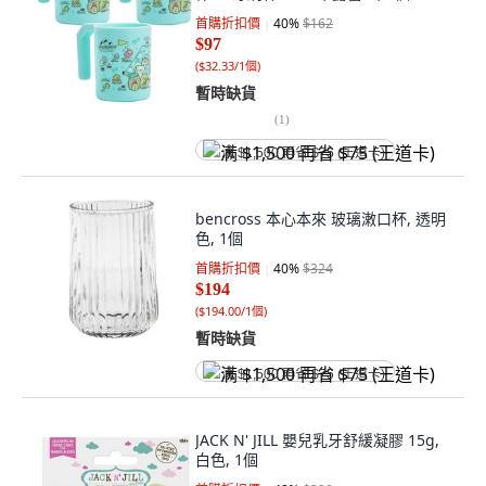
首購折扣價
40
%
$162
$97
(
$32.33/1個
)
暫時缺貨
(
1
)
满 $1,500 再省 $75 (王道卡)
bencross 本心本來 玻璃潄口杯, 透明
色, 1個
首購折扣價
40
%
$324
$194
(
$194.00/1個
)
暫時缺貨
满 $1,500 再省 $75 (王道卡)
JACK N' JILL 嬰兒乳牙舒緩凝膠 15g,
白色, 1個