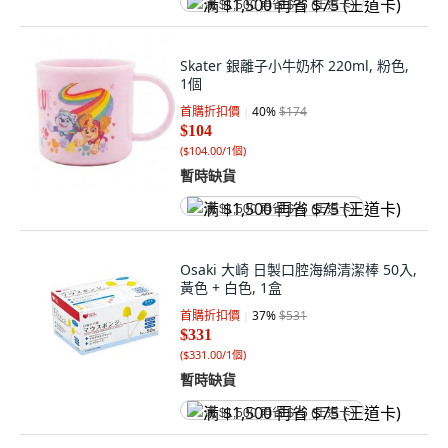
满 $1,500 再省 $75 (王道卡)
Skater 銀離子小牛奶杯 220ml, 粉色,
1個
首購折扣價
40
%
$174
$104
(
$104.00/1個
)
暫時缺貨
满 $1,500 再省 $75 (王道卡)
Osaki 大崎 日製口腔海綿清潔棒 50入,
黃色 + 白色, 1盒
首購折扣價
37
%
$531
$331
(
$331.00/1個
)
暫時缺貨
满 $1,500 再省 $75 (王道卡)