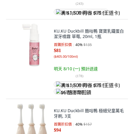
(
243
)
满 $1,500 再省 $75 (王道卡)
KU.KU Duckbill 酷咕鴨 寶寶乳鐵蛋白
潔牙噴霧 草莓, 20ml, 1瓶
首購折扣價
40
%
$135
$81
(
$405.00/100ml
)
明天 8/10 (一)
預計送達
(
178
)
满 $1,500 再省 $75 (王道卡)
$6 酷澎幣回饋
KU.KU Duckbill 酷咕鴨 極細兒童萬毛
牙刷, 3支
首購折扣價
40
%
$157
$94