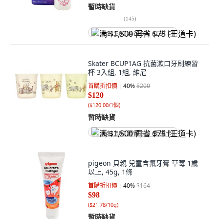
暫時缺貨
(
145
)
满 $1,500 再省 $75 (王道卡)
Skater BCUP1AG 抗菌漱口牙刷練習
杯 3入組, 1組, 維尼
首購折扣價
40
%
$200
$120
(
$120.00/1個
)
暫時缺貨
满 $1,500 再省 $75 (王道卡)
pigeon 貝親 兒童含氟牙膏 草莓 1歲
以上, 45g, 1條
首購折扣價
40
%
$164
$98
(
$21.78/10g
)
暫時缺貨