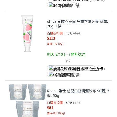
$4 酷澎幣回饋
oh care 歐克威爾 兒童含氟牙膏 草莓,
70g, 1條
首購折扣價
40
%
$189
$113
(
$16.14/10g
)
明天 8/10 (一)
預計送達
(
40
)
满 $1,500 再省 $75 (王道卡)
$5 酷澎幣回饋
Roaze 柔仕 幼兒口腔清潔紗布 90張, 3
個, 50g
首購折扣價
40
%
$135
$81
(
$54.00/100g
)