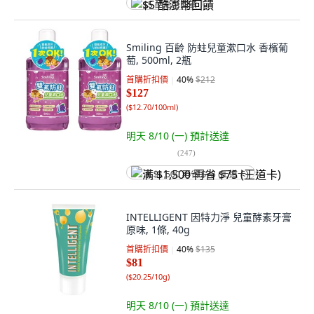
$5 酷澎幣回饋
Smiling 百齡 防蛀兒童漱口水 香檳葡
萄, 500ml, 2瓶
首購折扣價
40
%
$212
$127
(
$12.70/100ml
)
明天 8/10 (一)
預計送達
(
247
)
满 $1,500 再省 $75 (王道卡)
INTELLIGENT 因特力淨 兒童酵素牙膏
原味, 1條, 40g
首購折扣價
40
%
$135
$81
(
$20.25/10g
)
明天 8/10 (一)
預計送達