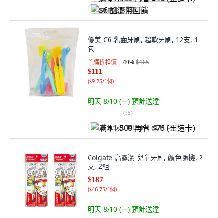
$6 酷澎幣回饋
優美 C6 乳齒牙刷, 超軟牙刷, 12支, 1
包
首購折扣價
40
%
$185
$111
(
$9.25/1個
)
明天 8/10 (一)
預計送達
(
55
)
满 $1,500 再省 $75 (王道卡)
Colgate 高露潔 兒童牙刷, 顏色隨機, 2
支, 2組
$187
(
$46.75/1個
)
明天 8/10 (一)
預計送達