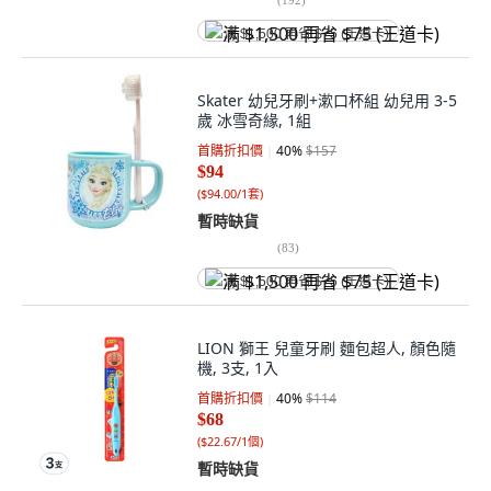
满 $1,500 再省 $75 (王道卡)
Skater 幼兒牙刷+漱口杯組 幼兒用 3-5
歲 冰雪奇緣, 1組
首購折扣價
40
%
$157
$94
(
$94.00/1套
)
暫時缺貨
(
83
)
满 $1,500 再省 $75 (王道卡)
LION 獅王 兒童牙刷 麵包超人, 顏色隨
機, 3支, 1入
首購折扣價
40
%
$114
$68
(
$22.67/1個
)
暫時缺貨