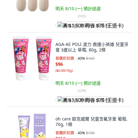
明天 8/10 (一)
預計送達
(
132
)
满 $1,500 再省 $75 (王道卡)
AGA-AE POLI 波力 救援小英雄 兒童牙
膏 3歲以上 草莓, 80g, 2條
首購折扣價
40
%
$160
$96
(
$6.00/10g
)
明天 8/10 (一)
預計送達
(
129
)
满 $1,500 再省 $75 (王道卡)
oh care 歐克威爾 兒童含氟牙膏 葡萄,
70g, 1條
首購折扣價
40
%
$190