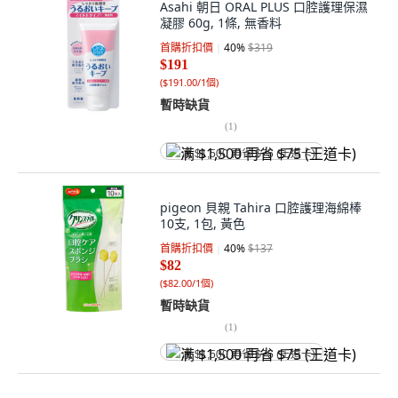
Asahi 朝日 ORAL PLUS 口腔護理保濕
凝膠 60g, 1條, 無香料
首購折扣價
40
%
$319
$191
(
$191.00/1個
)
暫時缺貨
(
1
)
满 $1,500 再省 $75 (王道卡)
pigeon 貝親 Tahira 口腔護理海綿棒
10支, 1包, 黃色
首購折扣價
40
%
$137
$82
(
$82.00/1個
)
暫時缺貨
(
1
)
满 $1,500 再省 $75 (王道卡)