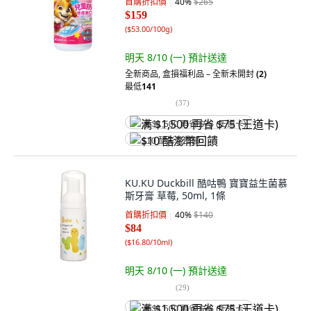
首購折扣價
40
%
$265
$159
(
$53.00/100g
)
明天 8/10 (一)
預計送達
全新商品
,
盒損福利品 – 全新未開封
(2)
最低
141
(
37
)
满 $1,500 再省 $75 (王道卡)
$10 酷澎幣回饋
KU.KU Duckbill 酷咕鴨 寶寶益生菌慕
斯牙膏 草莓, 50ml, 1條
首購折扣價
40
%
$140
$84
(
$16.80/10ml
)
明天 8/10 (一)
預計送達
(
29
)
满 $1,500 再省 $75 (王道卡)