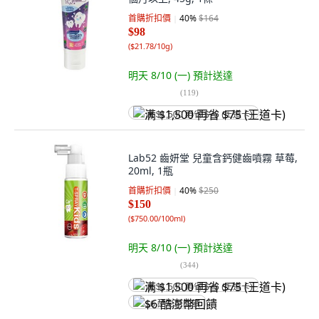
首購折扣價
40
%
$164
$98
(
$21.78/10g
)
明天 8/10 (一)
預計送達
(
119
)
满 $1,500 再省 $75 (王道卡)
Lab52 齒妍堂 兒童含鈣健齒噴霧 草莓,
20ml, 1瓶
首購折扣價
40
%
$250
$150
(
$750.00/100ml
)
明天 8/10 (一)
預計送達
(
344
)
满 $1,500 再省 $75 (王道卡)
$6 酷澎幣回饋