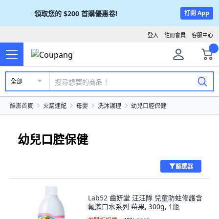
領取您的
$200
首購優惠卷!
打開 App
登入
註冊會員
客服中心
全部
酷澎首頁
火箭速配
母嬰
洗沐護理
幼兒口腔保健
幼兒口腔保健
篩選器
Lab52 齒妍堂 汪汪隊 兒童防蛀修護含
氟漱口水系列 莓果, 300g, 1瓶