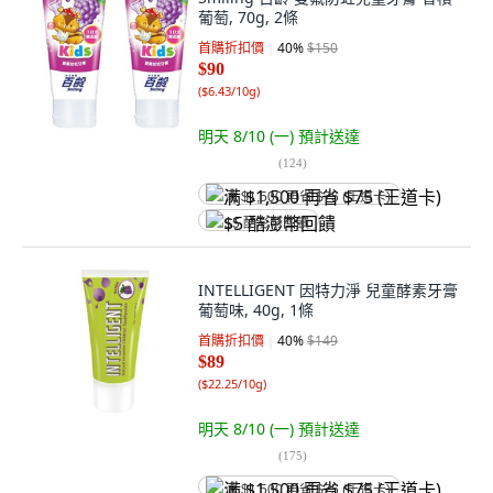
葡萄, 70g, 2條
首購折扣價
40
%
$150
$90
(
$6.43/10g
)
明天 8/10 (一)
預計送達
(
124
)
满 $1,500 再省 $75 (王道卡)
$5 酷澎幣回饋
INTELLIGENT 因特力淨 兒童酵素牙膏
葡萄味, 40g, 1條
首購折扣價
40
%
$149
$89
(
$22.25/10g
)
明天 8/10 (一)
預計送達
(
175
)
满 $1,500 再省 $75 (王道卡)