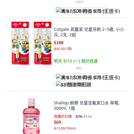
(
101
)
满 $1,500 再省 $75 (王道卡)
Colgate 高露潔 兒童牙刷 2~5歲, 小小
兵, 2支, 2組
$180
(
$45.00/1個
)
明天 8/10 (一)
預計送達
(
99
)
满 $1,500 再省 $75 (王道卡)
$3 酷澎幣回饋
Shallop 刷樂 兒童含氟漱口水 草莓,
500ml, 1瓶
首購折扣價
40
%
$115
$69
(
$13.80/100ml
)