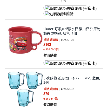
(
32
)
满 $1,500 再省 $75 (王道卡)
$3 酷澎幣回饋
Skater 可吊掛塑膠水杯 漱口杯 汽車總
動員 200ml, 紅色, 1個
首購折扣價
40
%
$170
$102
(
$102.00/1個
)
暫時缺貨
满 $1,500 再省 $75 (王道卡)
小麥購物 菱形漱口杯 Y293 78g, 藍色,
3個
首購折扣價
40
%
$132
$79
(
$26.33/1個
)
暫時缺貨