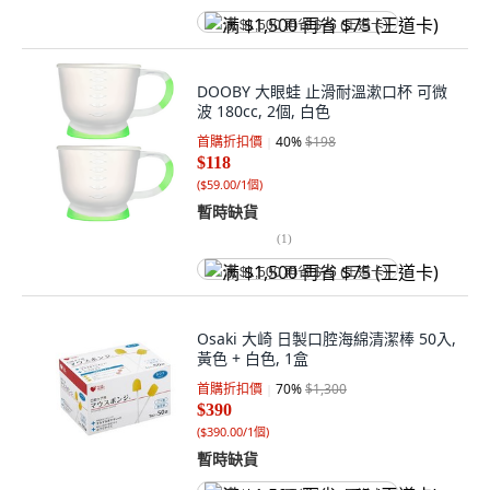
满 $1,500 再省 $75 (王道卡)
DOOBY 大眼蛙 止滑耐溫漱口杯 可微
波 180cc, 2個, 白色
首購折扣價
40
%
$198
$118
(
$59.00/1個
)
暫時缺貨
(
1
)
满 $1,500 再省 $75 (王道卡)
Osaki 大崎 日製口腔海綿清潔棒 50入,
黃色 + 白色, 1盒
首購折扣價
70
%
$1,300
$390
(
$390.00/1個
)
暫時缺貨