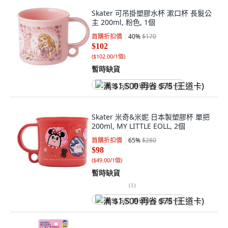
Skater 可吊掛塑膠水杯 漱口杯 長髮公
主 200ml, 粉色, 1個
首購折扣價
40
%
$170
$102
(
$102.00/1個
)
暫時缺貨
满 $1,500 再省 $75 (王道卡)
Skater 米奇&米妮 日本製塑膠杯 單把
200ml, MY LITTLE EOLL, 2個
首購折扣價
65
%
$280
$98
(
$49.00/1個
)
暫時缺貨
(
1
)
满 $1,500 再省 $75 (王道卡)