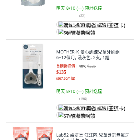
明天 8/10 (一)
預計送達
(
32
)
满 $1,500 再省 $75 (王道卡)
$6 酷澎幣回饋
MOTHER-K 愛心訓練兒童牙刷組
6~12個月, 淺灰色, 2支, 1組
首購折扣價
40
%
$225
$135
(
$67.50/1個
)
明天 8/10 (一)
預計送達
(
196
)
满 $1,500 再省 $75 (王道卡)
$7 酷澎幣回饋
Lab52 齒妍堂 汪汪隊 兒童含鈣無氟牙