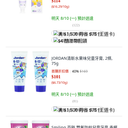
$114
(
$16.29/10g
)
明天 8/10 (一)
預計送達
(
122
)
满 $1,500 再省 $75 (王道卡)
$4 酷澎幣回饋
JORDAN清新水果味兒童牙膏, 2條,
75g
首購折扣價
40
%
$169
$101
(
$6.73/10g
)
明天 8/10 (一)
預計送達
(
81
)
满 $1,500 再省 $75 (王道卡)
Smiling 百齡 雙氟防蛀兒童牙膏 香檳