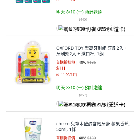
明天 8/10 (一)
預計送達
(
445
)
满 $1,500 再省 $75 (王道卡)
OXFORD TOY 樂高牙刷組 牙刷2入 +
牙刷架2入 + 漱口杯, 1組
首購折扣價
40
%
$186
$111
(
$111.00/1套
)
明天 8/10 (一)
預計送達
(
857
)
满 $1,500 再省 $75 (王道卡)
chicco 兒童木醣醇含氟牙膏 蘋果香蕉,
50ml, 1條
首購折扣價
40
%
$130