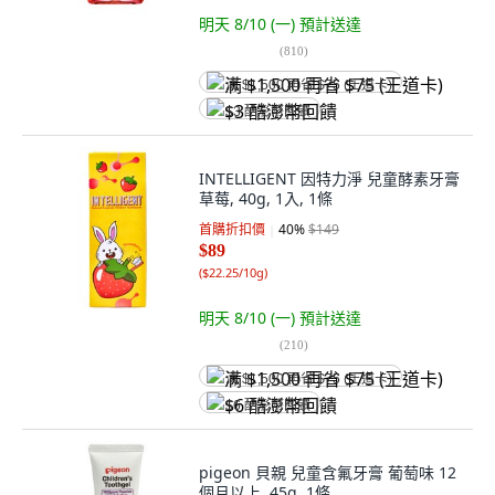
明天 8/10 (一)
預計送達
(
810
)
满 $1,500 再省 $75 (王道卡)
$3 酷澎幣回饋
INTELLIGENT 因特力淨 兒童酵素牙膏
草莓, 40g, 1入, 1條
首購折扣價
40
%
$149
$89
(
$22.25/10g
)
明天 8/10 (一)
預計送達
(
210
)
满 $1,500 再省 $75 (王道卡)
$6 酷澎幣回饋
pigeon 貝親 兒童含氟牙膏 葡萄味 12
個月以上, 45g, 1條