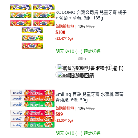
KODOMO 台灣公司貨 兒童牙膏 橘子
+ 葡萄 + 草莓, 3組, 135g
首購折扣價
40
%
$168
$100
(
$2.47/10g
)
明天 8/10 (一)
預計送達
(
584
)
满 $1,500 再省 $75 (王道卡)
$4 酷澎幣回饋
Smiling 百齡 兒童牙膏 水蜜桃 草莓
青蘋果, 6條, 50g
首購折扣價
40
%
$165
$99
(
$3.30/10g
)
明天 8/10 (一)
預計送達