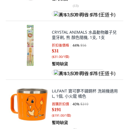
(
13
)
满 $1,500 再省 $75 (王道卡)
CRYSTAL ANIMALS 水晶動物離子兒
童牙刷, 熊 顏色隨機, 1支, 1支
折扣後價格
44
%
$56
$31
(
$31.00/1個
)
暫時缺貨
满 $1,500 再省 $75 (王道卡)
LiLFANT 寶可夣不鏽鋼杯 洗碗機適用
L, 1個, 小火龍 橘色
首購折扣價
40
%
$319
$191
(
$191.00/1個
)
暫時缺貨