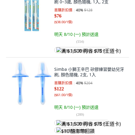
刷 0~3歲, 顏色隨機, 1入, 2支
首購折扣價
40
%
$128
$76
(
$38.00/1個
)
明天 8/10 (一)
預計送達
(
554
)
满 $1,500 再省 $75 (王道卡)
Simba 小獅王辛巴 矽膠練習嬰幼兒牙
刷, 顏色隨機, 2支, 1入
首購折扣價
40
%
$204
$122
(
$61.00/1個
)
明天 8/10 (一)
預計送達
(
289
)
满 $1,500 再省 $75 (王道卡)
$10 酷澎幣回饋