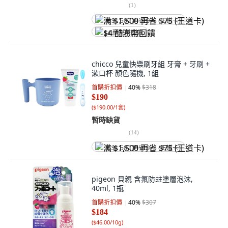
(
1
)
满 $1,500 再省 $75 (王道卡)
$4 酷澎幣回饋
chicco 兒童快樂刷牙組 牙膏 + 牙刷 +
漱口杯 顏色隨機, 1組
首購折扣價
40
%
$318
$190
(
$190.00/1套
)
暫時缺貨
(
14
)
满 $1,500 再省 $75 (王道卡)
pigeon 貝親 含氟防蛀塗層泡沫,
40ml, 1瓶
首購折扣價
40
%
$307
$184
(
$46.00/10g
)