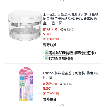
(
1
)
上手家居 自動瀝水清潔牙套盒 牙齒收
納盒/維持器收納盒/假牙盒/牙套收納
盒, 白色, 1個
首購折扣價
40
%
$249
$149
(
$149.00/1個
)
暫時缺貨
满 $1,500 再省 $75 (王道卡)
$7 酷澎幣回饋
Edison 棒棒糖舌苔牙刷套裝, 綠色+粉
色, 1組
首購折扣價
40
%
$345
$207
(
$207.00/1個
)
暫時缺貨
(
2
)