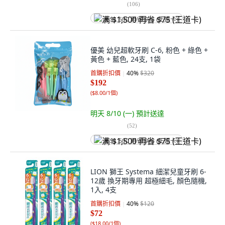
(
106
)
满 $1,500 再省 $75 (王道卡)
優美 幼兒超軟牙刷 C-6, 粉色 + 綠色 +
黃色 + 藍色, 24支, 1袋
首購折扣價
40
%
$320
$192
(
$8.00/1個
)
明天 8/10 (一)
預計送達
(
52
)
满 $1,500 再省 $75 (王道卡)
LION 獅王 Systema 細潔兒童牙刷 6-
12歲 換牙期專用 超極細毛, 顏色隨機,
1入, 4支
首購折扣價
40
%
$120
$72
(
$18.00/1個
)