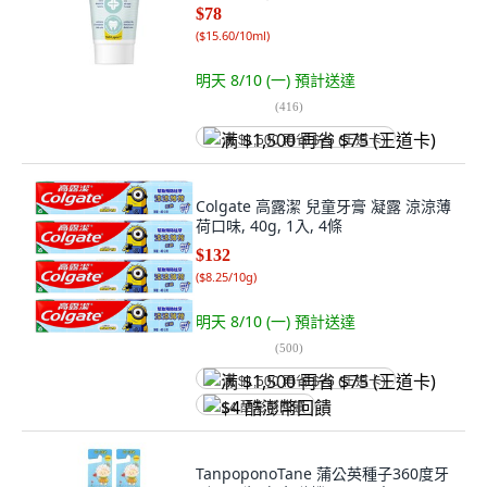
$78
(
$15.60/10ml
)
明天 8/10 (一)
預計送達
(
416
)
满 $1,500 再省 $75 (王道卡)
Colgate 高露潔 兒童牙膏 凝露 涼涼薄
荷口味, 40g, 1入, 4條
$132
(
$8.25/10g
)
明天 8/10 (一)
預計送達
(
500
)
满 $1,500 再省 $75 (王道卡)
$4 酷澎幣回饋
TanpoponoTane 蒲公英種子360度牙