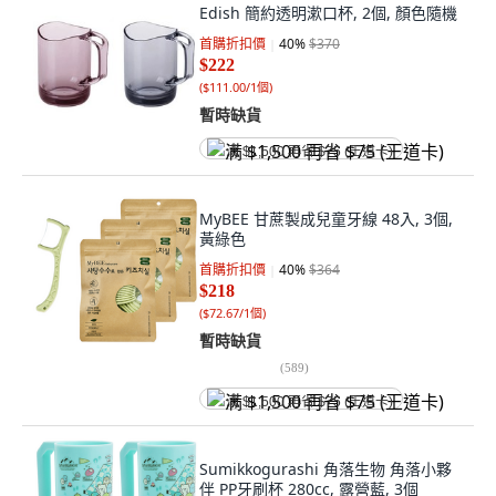
Edish 簡約透明漱口杯, 2個, 顏色隨機
首購折扣價
40
%
$370
$222
(
$111.00/1個
)
暫時缺貨
满 $1,500 再省 $75 (王道卡)
MyBEE 甘蔗製成兒童牙線 48入, 3個,
黃綠色
首購折扣價
40
%
$364
$218
(
$72.67/1個
)
暫時缺貨
(
589
)
满 $1,500 再省 $75 (王道卡)
Sumikkogurashi 角落生物 角落小夥
伴 PP牙刷杯 280cc, 露營藍, 3個