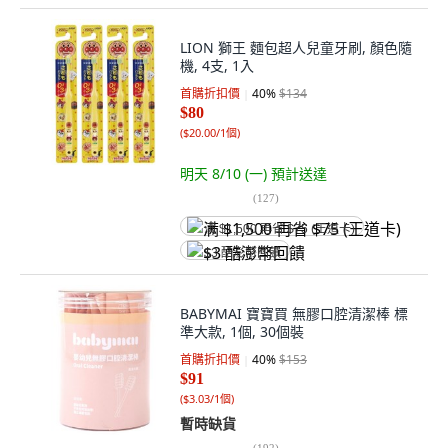
LION 獅王 麵包超人兒童牙刷, 顏色隨
機, 4支, 1入
首購折扣價
40
%
$134
$80
(
$20.00/1個
)
明天 8/10 (一)
預計送達
(
127
)
满 $1,500 再省 $75 (王道卡)
$3 酷澎幣回饋
BABYMAI 寶寶買 無膠口腔清潔棒 標
準大款, 1個, 30個裝
首購折扣價
40
%
$153
$91
(
$3.03/1個
)
暫時缺貨
(
192
)