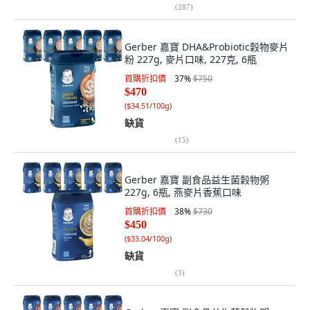
(
287
)
Gerber 嘉寶 DHA&Probiotic穀物麥片
粉 227g, 麥片口味, 227克, 6瓶
首購折扣價
37
%
$750
$470
(
$34.51/100g
)
缺貨
(
15
)
Gerber 嘉寶 副食品益生菌穀物粥
227g, 6瓶, 燕麥片香蕉口味
首購折扣價
38
%
$730
$450
(
$33.04/100g
)
缺貨
(
3
)