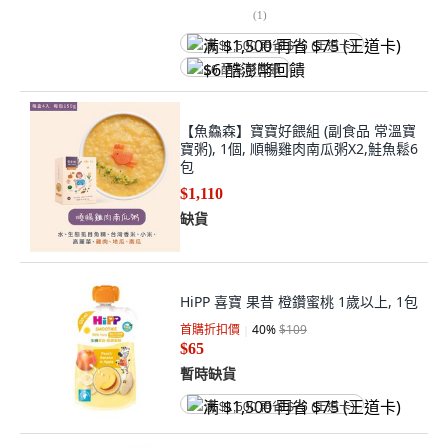
(
1
)
满 $1,500 再省 $75 (王道卡)
$6 酷澎幣回饋
【魚鱻森】寶寶好餵組 (副食品 常溫寶
寶粥), 1個, 順暢雞肉南瓜粥X2,鮭魚鬆6
包
$1,110
缺貨
HiPP 喜寶 果昔 橙鑽蜜桃 1歲以上, 1包
首購折扣價
40
%
$109
$65
暫時缺貨
满 $1,500 再省 $75 (王道卡)