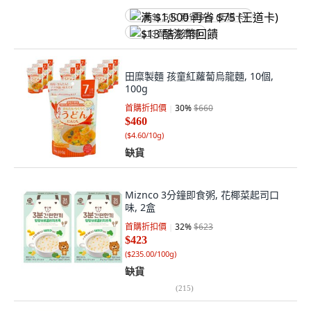
满 $1,500 再省 $75 (王道卡)
$13 酷澎幣回饋
田糜製麵 孩童紅蘿蔔烏龍麵, 10個,
100g
首購折扣價
30
%
$660
$460
(
$4.60/10g
)
缺貨
Miznco 3分鐘即食粥, 花椰菜起司口
味, 2盒
首購折扣價
32
%
$623
$423
(
$235.00/100g
)
缺貨
(
215
)