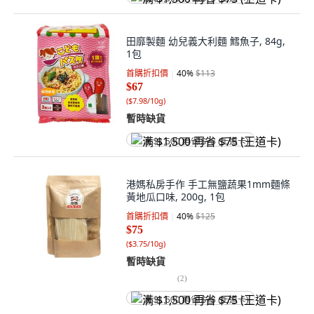
田靡製麵 幼兒義大利麵 鱈魚子, 84g,
1包
首購折扣價
40
%
$113
$67
(
$7.98/10g
)
暫時缺貨
满 $1,500 再省 $75 (王道卡)
港媽私房手作 手工無鹽蔬果1mm麵條
黃地瓜口味, 200g, 1包
首購折扣價
40
%
$125
$75
(
$3.75/10g
)
暫時缺貨
(
2
)
满 $1,500 再省 $75 (王道卡)