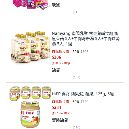
缺貨
(
1
)
Namyang 南陽乳業 林貝兒輔食組 鮑
魚香菇 5入+牛肉海帶湯 5入+牛肉蘿蔔
湯 5入, 1組
首購折扣價
39
%
$506
$306
(
$30.60/10g
)
缺貨
(
151
)
HiPP 喜寶 蘋果泥, 蘋果, 125g, 6罐
首購折扣價
60
%
$720
$284
(
$37.87/100g
)
暫時缺貨
(
110
)