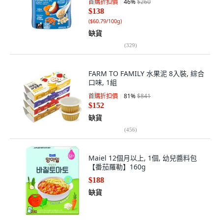
首購折扣價
46
%
$260
$138
(
$60.79/100g
)
缺貨
(
329
)
FARM TO FAMILY 水果泥 8入裝, 綜合
口味, 1組
首購折扣價
81
%
$841
$152
缺貨
(
456
)
Maiel 12個月以上, 1個, 幼兒醬料包
【番茄羅勒】160g
$188
缺貨