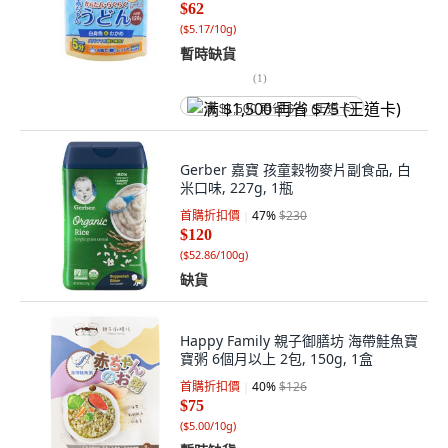
$62
(
$5.17/10g
)
暫時缺貨
(
1
)
满 $1,500 再省 $75 (王道卡)
Gerber 嘉寶 孩童穀物麥片副食品, 白
米口味, 227g, 1瓶
首購折扣價
47
%
$230
$120
(
$52.86/100g
)
缺貨
Happy Family 親子御膳坊 海帶鮭魚寶
寶粥 6個月以上 2包, 150g, 1盒
首購折扣價
40
%
$126
$75
(
$5.00/10g
)