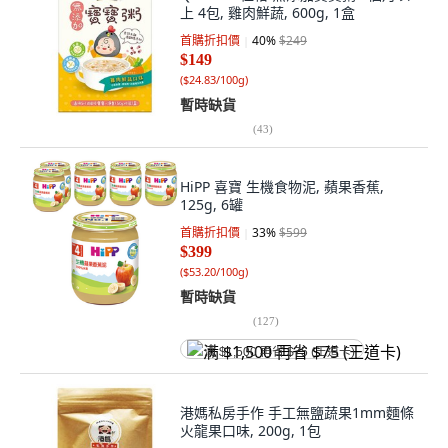
上 4包, 雞肉鮮蔬, 600g, 1盒
首購折扣價
40
%
$249
$149
(
$24.83/100g
)
暫時缺貨
(
43
)
HiPP 喜寶 生機食物泥, 蘋果香蕉,
125g, 6罐
首購折扣價
33
%
$599
$399
(
$53.20/100g
)
暫時缺貨
(
127
)
满 $1,500 再省 $75 (王道卡)
港媽私房手作 手工無鹽蔬果1mm麵條
火龍果口味, 200g, 1包