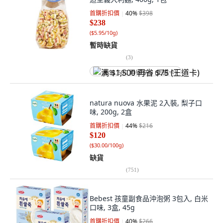
首購折扣價
40
%
$398
$238
(
$5.95/10g
)
暫時缺貨
(
3
)
满 $1,500 再省 $75 (王道卡)
natura nuova 水果泥 2入裝, 梨子口
味, 200g, 2盒
首購折扣價
44
%
$216
$120
(
$30.00/100g
)
缺貨
(
751
)
Bebest 孩童副食品沖泡粥 3包入, 白米
口味, 3盒, 45g
首購折扣價
40
%
$266