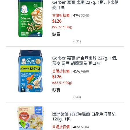
Gerber 嘉寶 米糊 227g, 1瓶, 小米藜
麥口味
首購折扣價
47
%
$240
$126
(
$55.51/100g
)
缺貨
(
631
)
Gerber 嘉寶 綜合燕麥片 227g, 1個,
燕麥 扁豆 胡蘿蔔 碗豆口味
首購折扣價
45
%
$230
$126
(
$55.51/100g
)
缺貨
(
243
)
田靡製麵 寶寶烏龍麵 白身魚海帶芽,
120g, 1包
首購折扣價
40
%
$104