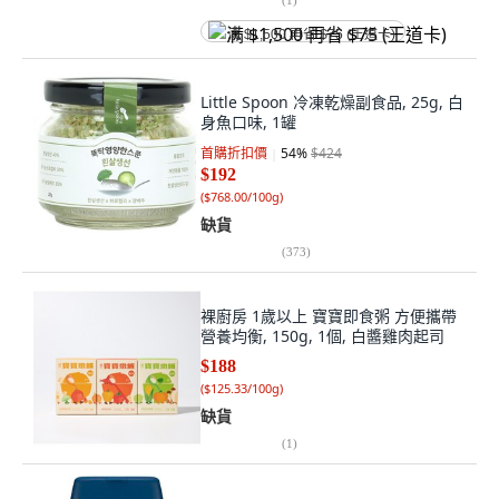
满 $1,500 再省 $75 (王道卡)
Little Spoon 冷凍乾燥副食品, 25g, 白
身魚口味, 1罐
首購折扣價
54
%
$424
$192
(
$768.00/100g
)
缺貨
(
373
)
裸廚房 1歲以上 寶寶即食粥 方便攜帶
營養均衡, 150g, 1個, 白醬雞肉起司
$188
(
$125.33/100g
)
缺貨
(
1
)