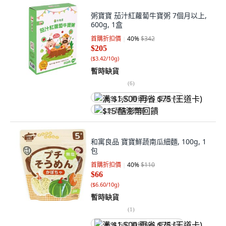
粥寶寶 茄汁紅蘿蔔牛寶粥 7個月以上,
600g, 1盒
首購折扣價
40
%
$342
$205
(
$3.42/10g
)
暫時缺貨
(
6
)
满 $1,500 再省 $75 (王道卡)
$15 酷澎幣回饋
和寓良品 寶寶鮮蔬南瓜細麵, 100g, 1
包
首購折扣價
40
%
$110
$66
(
$6.60/10g
)
暫時缺貨
(
1
)
满 $1,500 再省 $75 (王道卡)