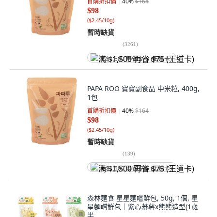
首購折扣價
40
%
$164
$98
(
$2.45/10g
)
暫時缺貨
(
3261
)
满 $1,500 再省 $75 (王道卡)
PAPA ROO 寶寶副食品 中米粒, 400g,
1包
首購折扣價
40
%
$164
$98
(
$2.45/10g
)
暫時缺貨
(
139
)
满 $1,500 再省 $75 (王道卡)
森林麵食 星星麵嚐鮮包, 50g, 1個, 星
星麵嚐鮮包｜紫心蕃薯x熊熊造型(1歲
半