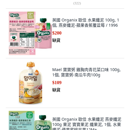
(
322
)
英國 Organix 歐佳 水果纖泥 100g, 1
個, 燕麥纖泥-蘋果香蕉覆盆莓 / 1996
$200
缺貨
Mael 寶寶粥 雞胸肉青花菜口味 100g,
1個, 寶寶粥-南瓜牛肉100g
$109
缺貨
英國 Organix 歐佳 水果纖泥 燕麥纖泥
100g 果泥 寶寶果泥 纖果泥, 1個, 水果
纖泥-蘋果蜜桃芒果12M+