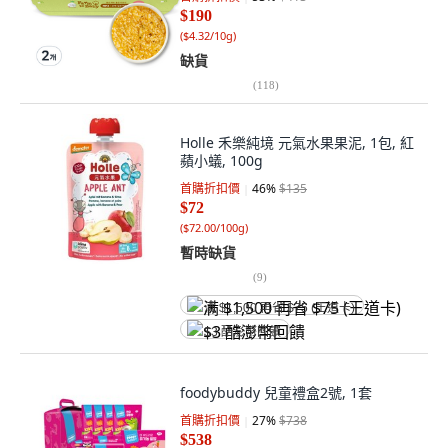
$190
(
$4.32/10g
)
缺貨
(
118
)
Holle 禾樂純境 元氣水果果泥, 1包, 紅
蘋小蟻, 100g
首購折扣價
46
%
$135
$72
(
$72.00/100g
)
暫時缺貨
(
9
)
满 $1,500 再省 $75 (王道卡)
$3 酷澎幣回饋
foodybuddy 兒童禮盒2號, 1套
首購折扣價
27
%
$738
$538