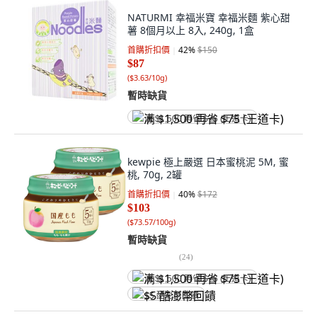
NATURMI 幸福米寶 幸福米麵 紫心甜
薯 8個月以上 8入, 240g, 1盒
首購折扣價
42
%
$150
$87
(
$3.63/10g
)
暫時缺貨
满 $1,500 再省 $75 (王道卡)
kewpie 極上嚴選 日本蜜桃泥 5M, 蜜
桃, 70g, 2罐
首購折扣價
40
%
$172
$103
(
$73.57/100g
)
暫時缺貨
(
24
)
满 $1,500 再省 $75 (王道卡)
$5 酷澎幣回饋