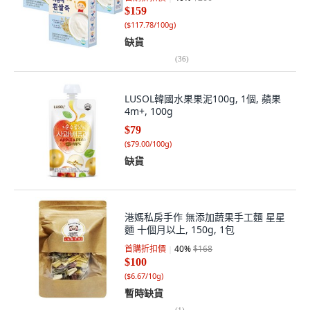
$159
(
$117.78/100g
)
缺貨
(
36
)
LUSOL韓國水果果泥100g, 1個, 蘋果
4m+, 100g
$79
(
$79.00/100g
)
缺貨
港媽私房手作 無添加蔬果手工麵 星星
麵 十個月以上, 150g, 1包
首購折扣價
40
%
$168
$100
(
$6.67/10g
)
暫時缺貨
(
1
)