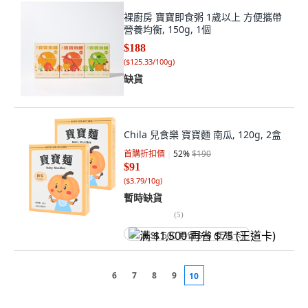
裸廚房 寶寶即食粥 1歲以上 方便攜帶
營養均衡, 150g, 1個
$188
(
$125.33/100g
)
缺貨
Chila 兒食樂 寶寶麵 南瓜, 120g, 2盒
首購折扣價
52
%
$190
$91
(
$3.79/10g
)
暫時缺貨
(
5
)
满 $1,500 再省 $75 (王道卡)
6
7
8
9
10