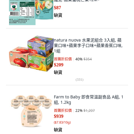
$87
缺貨
natura nuova 水果泥組合 3入組, 蘋
果口味+蘋果李子口味+蘋果香蕉口味,
1組
首購折扣價
40
%
$354
$209
缺貨
(
331
)
Farm to Baby 即食常溫副食品 A組, 1
組, 1.2kg
首購折扣價
22
%
$1,207
$939
(
$7.83/10g
)
缺貨