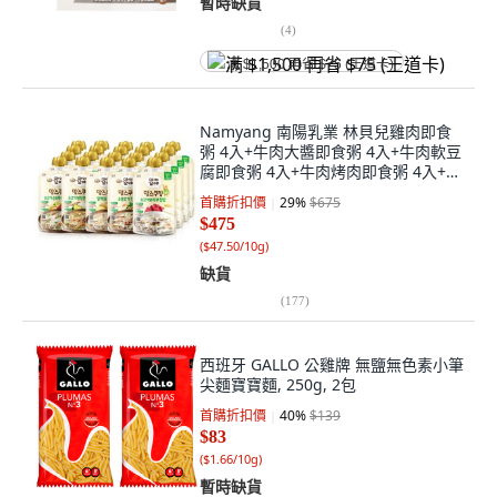
暫時缺貨
(
4
)
满 $1,500 再省 $75 (王道卡)
Namyang 南陽乳業 林貝兒雞肉即食
粥 4入+牛肉大醬即食粥 4入+牛肉軟豆
腐即食粥 4入+牛肉烤肉即食粥 4入+牛
肉豆腐即食粥 4入, 1組
首購折扣價
29
%
$675
$475
(
$47.50/10g
)
缺貨
(
177
)
西班牙 GALLO 公雞牌 無鹽無色素小筆
尖麵寶寶麵, 250g, 2包
首購折扣價
40
%
$139
$83
(
$1.66/10g
)
暫時缺貨