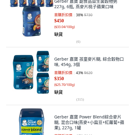
Gerber 嘉寶 副食品益生菌穀物粥
227g, 6瓶, 燕麥片桃子蘋果口味
首購折扣價
38
%
$730
$450
(
$33.04/100g
)
缺貨
(
6
)
Gerber 嘉寶 孩童麥片糊, 綜合穀物口
味, 454g, 3個
首購折扣價
43
%
$620
$350
(
$25.70/100g
)
缺貨
(
315
)
Gerber 嘉寶 Power Blend綜合麥片
糊, 混合口味(燕麥+小扁豆+紅蘿蔔+蘋
果), 227g, 1罐