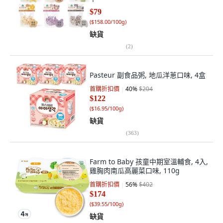
$79
(
$158.00/100g
)
缺貨
(
2
)
Pasteur 副食品粥, 地瓜洋蔥口味, 4盒
首購折扣價
40
%
$204
$122
(
$16.95/100g
)
缺貨
(
363
)
Farm to Baby 孩童中期室溫輔食, 4入,
雞胸肉南瓜高麗菜口味, 110g
首購折扣價
56
%
$402
$174
(
$39.55/100g
)
缺貨