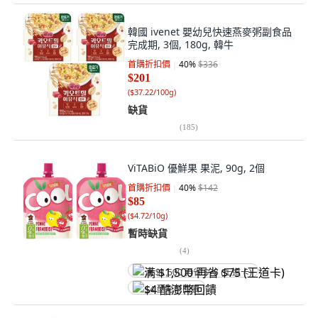
韓國 ivenet 嬰幼兒快速燕麥粥副食品
完成期, 3個, 180g, 韓牛
首購折扣價
40
%
$336
$201
(
$37.22/100g
)
缺貨
(
185
)
ViTABiO 優鮮果 果泥, 90g, 2個
首購折扣價
40
%
$142
$85
(
$4.72/10g
)
暫時缺貨
(
4
)
满 $1,500 再省 $75 (王道卡)
$4 酷澎幣回饋