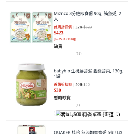
Miznco 3分鐘即食粥 90g, 鮪魚粥, 2
入
首購折扣價
32
%
$623
$423
(
$235.00/100g
)
缺貨
(
31
)
babybio 生機鮮蔬泥 碧綠蔬菜, 130g,
1罐
首購折扣價
40
%
$50
$30
暫時缺貨
(
1
)
满 $1,500 再省 $75 (王道卡)
QUAKER 桂格 無添加寶寶粥 5個月以