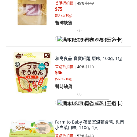
首購折扣價
49
%
$149
$75
(
$3.75/10g
)
暫時缺貨
(
2
)
满 $1,500 再省 $75 (王道卡)
和寓良品 寶寶細麵 原味, 100g, 1包
首購折扣價
40
%
$110
$66
(
$6.60/10g
)
暫時缺貨
(
2
)
满 $1,500 再省 $75 (王道卡)
Farm to Baby 孩童室溫輔食粥, 雞肉
小白菜口味, 110g, 4入
首購折扣價
53
%
$413