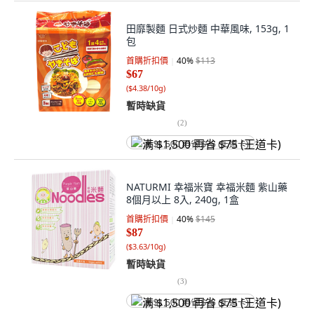
田靡製麵 日式炒麵 中華風味, 153g, 1
包
首購折扣價
40
%
$113
$67
(
$4.38/10g
)
暫時缺貨
(
2
)
满 $1,500 再省 $75 (王道卡)
NATURMI 幸福米寶 幸福米麵 紫山藥
8個月以上 8入, 240g, 1盒
首購折扣價
40
%
$145
$87
(
$3.63/10g
)
暫時缺貨
(
3
)
满 $1,500 再省 $75 (王道卡)