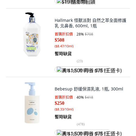
$19 酷澎幣回饋
Hallmark 怪獸派對 自然之萃全面修護
乳 北鼻香, 600ml, 1瓶
首購折扣價
28
%
$708
$508
(
$8.47/10ml
)
暫時缺貨
(
23
)
满 $1,500 再省 $75 (王道卡)
Bebesup 舒緩保濕乳液, 1瓶, 300ml
首購折扣價
40
%
$418
$250
(
$8.33/10ml
)
暫時缺貨
(
478
)
满 $1,500 再省 $75 (王道卡)