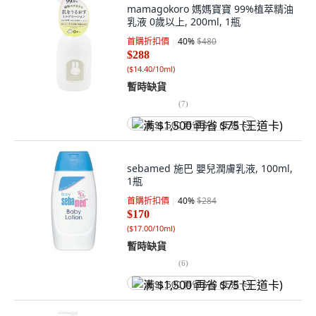
mamagokoro 媽媽寶寶 99%植萃精油
乳液 0歲以上, 200ml, 1瓶
首購折扣價
40
%
$480
$288
(
$14.40/10ml
)
暫時缺貨
(
7
)
满 $1,500 再省 $75 (王道卡)
sebamed 施巴 嬰兒潤膚乳液, 100ml,
1瓶
首購折扣價
40
%
$284
$170
(
$17.00/10ml
)
暫時缺貨
(
6
)
满 $1,500 再省 $75 (王道卡)