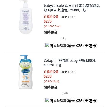
babycoccole 寶貝可可麗 清爽保濕乳
液 0歲以上適用, 250ml, 1瓶
首購折扣價
40
%
$459
$275
(
$11.00/10ml
)
暫時缺貨
(
48
)
满 $1,500 再省 $75 (王道卡)
Cetaphil 舒特膚 baby 舒緩潤膚乳,
400ml, 1瓶
首購折扣價
40
%
$389
$233
(
$5.83/10ml
)
暫時缺貨
(
678
)
满 $1,500 再省 $75 (王道卡)