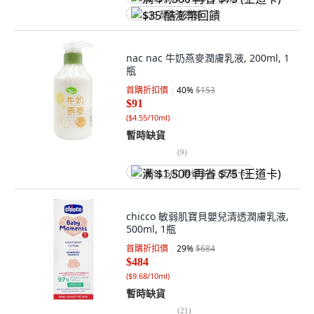
$35 酷澎幣回饋
nac nac 牛奶燕麥潤膚乳液, 200ml, 1
瓶
首購折扣價
40
%
$153
$91
(
$4.55/10ml
)
暫時缺貨
(
9
)
满 $1,500 再省 $75 (王道卡)
chicco 敏弱肌寶貝嬰兒清透潤膚乳液,
500ml, 1瓶
首購折扣價
29
%
$684
$484
(
$9.68/10ml
)
暫時缺貨
(
21
)