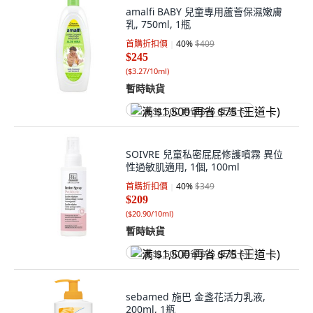
amalfi BABY 兒童專用蘆薈保濕嫩膚
乳, 750ml, 1瓶
首購折扣價
40
%
$409
$245
(
$3.27/10ml
)
暫時缺貨
满 $1,500 再省 $75 (王道卡)
SOIVRE 兒童私密屁屁修護噴霧 異位
性過敏肌適用, 1個, 100ml
首購折扣價
40
%
$349
$209
(
$20.90/10ml
)
暫時缺貨
满 $1,500 再省 $75 (王道卡)
sebamed 施巴 金盞花活力乳液,
200ml, 1瓶