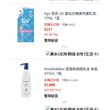
ego 意高 QV 嬰幼兒親膚呵護乳液,
250g, 1盒
首購折扣價
70
%
$800
$237
(
$9.48/10g
)
暫時缺貨
(
12
)
满 $1,500 再省 $75 (王道卡)
Noodle&Boo 寶寶軟綿綿乳液 無香,
473ml, 1瓶
首購折扣價
15
%
$1,280
$1,080
(
$22.83/10ml
)
暫時缺貨
(
32
)
满 $1,500 再省 $75 (王道卡)