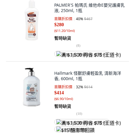
PALMER'S 帕瑪氏 維他命E嬰兒護膚乳
液, 250ml, 1瓶
首購折扣價
40
%
$467
$280
(
$11.20/10ml
)
暫時缺貨
(
8
)
满 $1,500 再省 $75 (王道卡)
Hallmark 怪獸舒膚輕盈乳 清新海洋
香, 600ml, 1瓶
首購折扣價
32
%
$614
$414
(
$6.90/10ml
)
暫時缺貨
(
10
)
满 $1,500 再省 $75 (王道卡)
$15 酷澎幣回饋