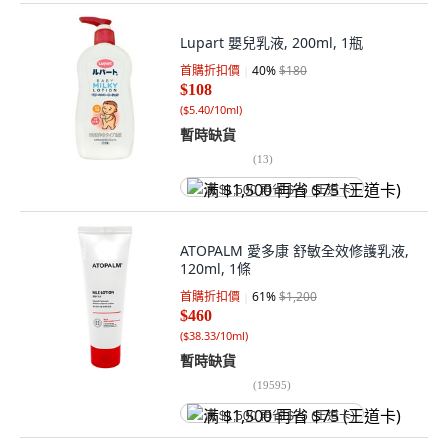
Lupart 嬰兒乳液, 200ml, 1瓶
首購折扣價
40
%
$180
$108
(
$5.40/10ml
)
暫時缺貨
(
13
)
满 $1,500 再省 $75 (王道卡)
ATOPALM 愛多康 舒敏全效修護乳液,
120ml, 1條
首購折扣價
61
%
$1,200
$460
(
$38.33/10ml
)
暫時缺貨
(
19595
)
满 $1,500 再省 $75 (王道卡)