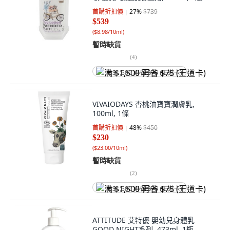
首購折扣價
27
%
$739
$539
(
$8.98/10ml
)
暫時缺貨
(
4
)
满 $1,500 再省 $75 (王道卡)
VIVAIODAYS 杏桃油寶寶潤膚乳,
100ml, 1條
首購折扣價
48
%
$450
$230
(
$23.00/10ml
)
暫時缺貨
(
2
)
满 $1,500 再省 $75 (王道卡)
ATTITUDE 艾特優 嬰幼兒身體乳
GOOD NIGHT系列, 473ml, 1瓶