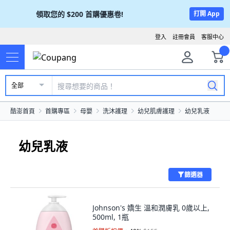
領取您的
$200
首購優惠卷!
打開 App
登入
註冊會員
客服中心
全部
酷澎首頁
首購專區
母嬰
洗沐護理
幼兒肌膚護理
幼兒乳液
幼兒乳液
篩選器
Johnson's 嬌生 溫和潤膚乳 0歲以上,
500ml, 1瓶