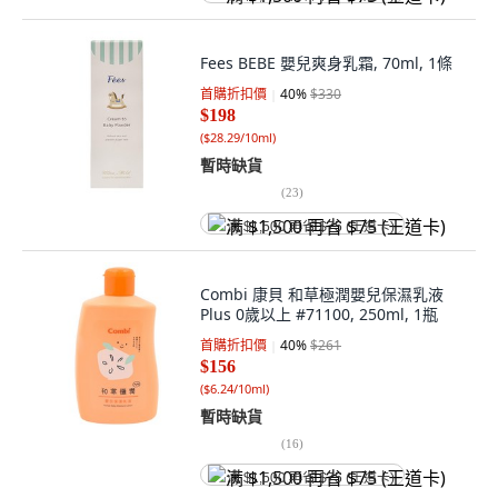
Fees BEBE 嬰兒爽身乳霜, 70ml, 1條
首購折扣價
40
%
$330
$198
(
$28.29/10ml
)
暫時缺貨
(
23
)
满 $1,500 再省 $75 (王道卡)
Combi 康貝 和草極潤嬰兒保濕乳液
Plus 0歲以上 #71100, 250ml, 1瓶
首購折扣價
40
%
$261
$156
(
$6.24/10ml
)
暫時缺貨
(
16
)
满 $1,500 再省 $75 (王道卡)