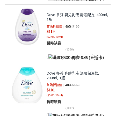
Dove 多芬 嬰兒乳液 舒眠配方, 400ml,
1瓶
首購折扣價
40
%
$199
$119
(
$2.98/10ml
)
暫時缺貨
(
1396
)
满 $1,500 再省 $75 (王道卡)
Dove 多芬 身體乳液 深層保濕款,
200ml, 1瓶
首購折扣價
40
%
$169
$101
(
$5.05/10ml
)
暫時缺貨
(
1017
)