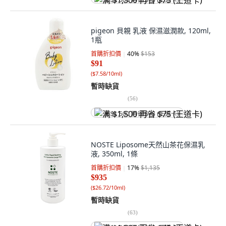
满 $1,500 再省 $75 (王道卡)
pigeon 貝親 乳液 保濕滋潤款, 120ml,
1瓶
首購折扣價
40
%
$153
$91
(
$7.58/10ml
)
暫時缺貨
(
56
)
满 $1,500 再省 $75 (王道卡)
NOSTE Liposome天然山茶花保濕乳
液, 350ml, 1條
首購折扣價
17
%
$1,135
$935
(
$26.72/10ml
)
暫時缺貨
(
63
)