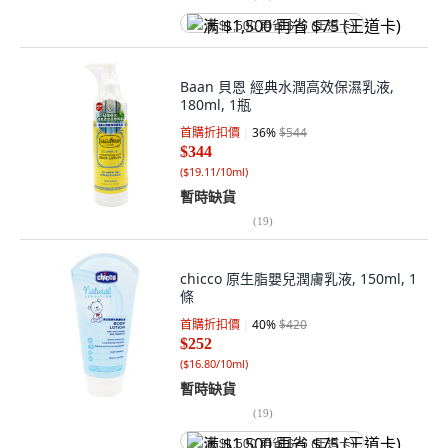
满 $1,500 再省 $75 (王道卡)
Baan 貝恩 經典水潤高效保濕乳液,
180ml, 1瓶
首購折扣價
36
%
$544
$344
(
$19.11/10ml
)
暫時缺貨
(
19
)
chicco 原生脂嬰兒潤膚乳液, 150ml, 1
條
首購折扣價
40
%
$420
$252
(
$16.80/10ml
)
暫時缺貨
(
19
)
满 $1,500 再省 $75 (王道卡)