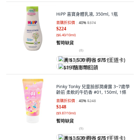
HiPP 喜寶身體乳液, 350ml, 1瓶
首購折扣價
40
%
$374
$224
(
$6.40/10ml
)
暫時缺貨
(
8
)
满 $1,500 再省 $75 (王道卡)
$19 酷澎幣回饋
Pinky Tonky 兒童臉部潤膚露 3~7歲學
齡前 柔軟的牛奶香 #01, 150ml, 1條
首購折扣價
40
%
$248
$148
(
$9.87/10ml
)
暫時缺貨
(
9
)
满 $1,500 再省 $75 (王道卡)