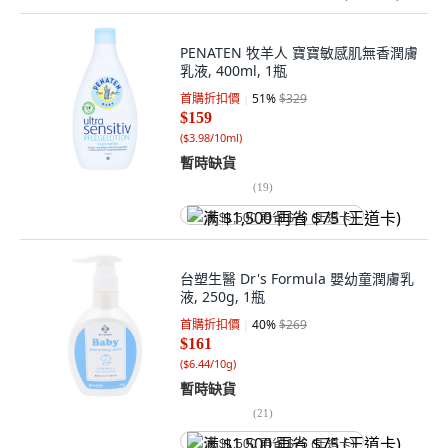
PENATEN 牧羊人 寶寶敏感肌無香潤膚
乳液, 400ml, 1瓶
首購折扣價
51
%
$329
$159
(
$3.98/10ml
)
暫時缺貨
(
19
)
满 $1,500 再省 $75 (王道卡)
台塑生醫 Dr's Formula 嬰幼童潤膚乳
液, 250g, 1瓶
首購折扣價
40
%
$269
$161
(
$6.44/10g
)
暫時缺貨
(
21
)
满 $1,500 再省 $75 (王道卡)