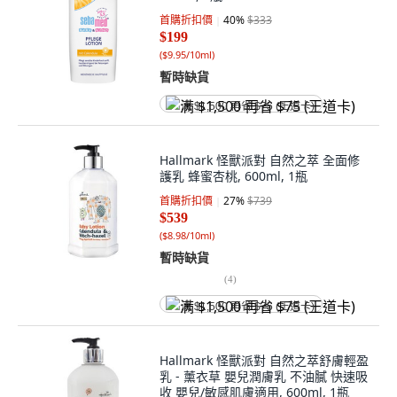
首購折扣價
40
%
$333
$199
(
$9.95/10ml
)
暫時缺貨
满 $1,500 再省 $75 (王道卡)
Hallmark 怪獸派對 自然之萃 全面修
護乳 蜂蜜杏桃, 600ml, 1瓶
首購折扣價
27
%
$739
$539
(
$8.98/10ml
)
暫時缺貨
(
4
)
满 $1,500 再省 $75 (王道卡)
Hallmark 怪獸派對 自然之萃舒膚輕盈
乳 - 薰衣草 嬰兒潤膚乳 不油膩 快速吸
收 嬰兒/敏感肌膚適用, 600ml, 1瓶