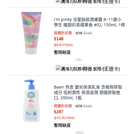
满 $1,500 再省 $75 (王道卡)
i'm pinky 兒童臉部潤膚露 8~11歲小
學生 酸甜的青蘋果香 #02, 150ml, 1條
首購折扣價
40
%
$248
$148
(
$9.87/10ml
)
暫時缺貨
(
29
)
满 $1,500 再省 $75 (王道卡)
Baan 貝恩 嬰兒保濕乳液 含植物萃取
成分 低刺激性 保濕滋潤 德國原裝進
口, 200ml, 1瓶
首購折扣價
40
%
$346
$207
(
$10.35/10ml
)
暫時缺貨
(
202
)