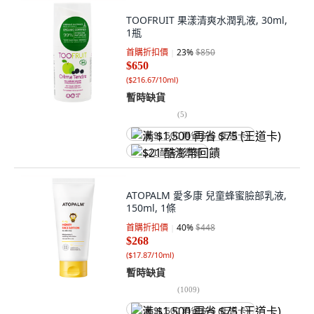
TOOFRUIT 果漾清爽水潤乳液, 30ml,
1瓶
首購折扣價
23
%
$850
$650
(
$216.67/10ml
)
暫時缺貨
(
5
)
满 $1,500 再省 $75 (王道卡)
$21 酷澎幣回饋
ATOPALM 愛多康 兒童蜂蜜臉部乳液,
150ml, 1條
首購折扣價
40
%
$448
$268
(
$17.87/10ml
)
暫時缺貨
(
1009
)
满 $1,500 再省 $75 (王道卡)