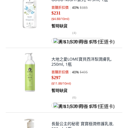
首購折扣價
40
%
$385
$231
(
$4.88/10ml
)
暫時缺貨
(
4
)
满 $1,500 再省 $75 (王道卡)
大地之愛LOME寶貝西洋梨潤膚乳,
250ml, 1瓶
首購折扣價
40
%
$495
$297
(
$11.88/10ml
)
暫時缺貨
(
6
)
满 $1,500 再省 $75 (王道卡)
長髮公主的秘密 寶寶極潤修護乳液,