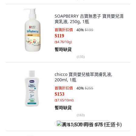
SOAPBERRY 古寶無患子 寶貝嬰兒清
爽乳液, 250g, 1瓶
首購折扣價
40
%
$199
$119
(
$4.76/10g
)
暫時缺貨
(
135
)
chicco 寶貝嬰兒植萃潤膚乳液,
200ml, 1瓶
首購折扣價
40
%
$255
$153
(
$7.65/10ml
)
暫時缺貨
(
163
)
满 $1,500 再省 $75 (王道卡)