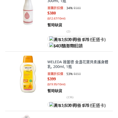
300ml, 1瓶
首購折扣價
34
%
$580
$380
(
$12.67/10ml
)
暫時缺貨
(
2
)
满 $1,500 再省 $75 (王道卡)
$40 酷澎幣回饋
WELEDA 薇蕾德 金盞花寶貝柔護身體
乳, 200ml, 1瓶
首購折扣價
53
%
$850
$399
(
$19.95/10ml
)
暫時缺貨
(
136
)
满 $1,500 再省 $75 (王道卡)