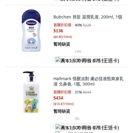
Bubchen 貝臣 滋潤乳液, 200ml, 1個
首購折扣價
40
%
$228
$136
(
$6.80/10ml
)
暫時缺貨
(
16
)
满 $1,500 再省 $75 (王道卡)
Hallmark 怪獸派對 膚必佳液態爽身乳
液 北鼻香, 1瓶, 300ml
首購折扣價
31
%
$634
$434
(
$14.47/10ml
)
暫時缺貨
(
6
)
满 $1,500 再省 $75 (王道卡)