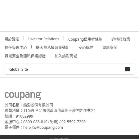
Investor Relations
關於酷澎
Coupang使用者條款
退換貨政策
信任管理中心
顧客隱私權政策通知
安心購物
資訊安全
資訊安全及隱私保護認證
加入酷澎商城
Global Site
公司名稱：酷澎股份有限公司
聯繫地址：11049 台北市信義區信義路五段7號13樓之1
統編：91002999
客服中心：0809-088-810 (免費) / 02-5592-7298
電子郵件：help_tw@coupang.com