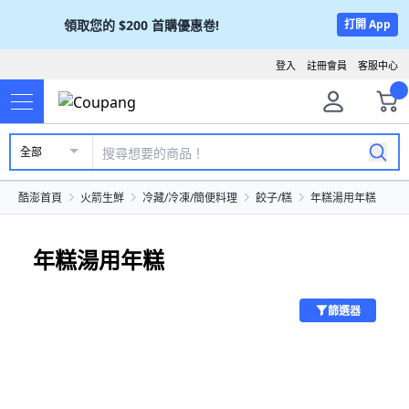
領取您的
$200
首購優惠卷!
打開 App
登入
註冊會員
客服中心
全部
酷澎首頁
火箭生鮮
冷藏/冷凍/簡便料理
餃子/糕
年糕湯用年糕
年糕湯用年糕
篩選器