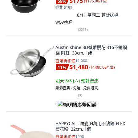
$175
59
%
(
$175.00/1個
)
運費 $195
8/11 星期二
預計送達
WOW免運
(
2235
)
Austin shine 3D微雕櫻花 316不鏽鋼
鍋 附耳, 33cm, 1組
首購折扣價
$1,680
$1,480
11
%
(
$1480.00/1個
)
明天 8/8 (六)
預計送達
酷澎直售 ∙ 免運 ∙ 免費退貨
(
9
)
$50 酷澎幣回饋
HAPPYCALL 陶瓷IH萬用不沾鍋 FLEX
櫻花粉, 22cm, 1個
首購折扣價
$990