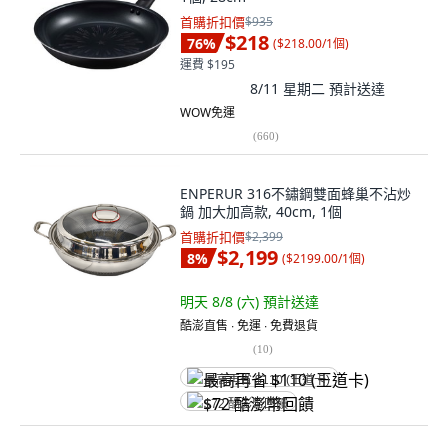
首購折扣價
$935
$218
76
%
(
$218.00/1個
)
運費 $195
8/11 星期二
預計送達
WOW免運
(
660
)
ENPERUR 316不鏽鋼雙面蜂巢不沾炒
鍋 加大加高款, 40cm, 1個
首購折扣價
$2,399
$2,199
8
%
(
$2199.00/1個
)
明天 8/8 (六)
預計送達
酷澎直售 ∙ 免運 ∙ 免費退貨
(
10
)
最高再省 $110 (王道卡)
$72 酷澎幣回饋