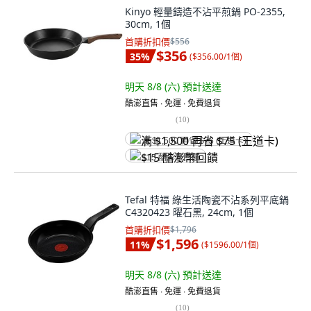
Kinyo 輕量鑄造不沾平煎鍋 PO-2355,
30cm, 1個
首購折扣價
$556
$356
35
%
(
$356.00/1個
)
明天 8/8 (六)
預計送達
酷澎直售 ∙ 免運 ∙ 免費退貨
(
10
)
满 $1,500 再省 $75 (王道卡)
$15 酷澎幣回饋
Tefal 特福 綠生活陶瓷不沾系列平底鍋
C4320423 曜石黑, 24cm, 1個
首購折扣價
$1,796
$1,596
11
%
(
$1596.00/1個
)
明天 8/8 (六)
預計送達
酷澎直售 ∙ 免運 ∙ 免費退貨
(
10
)