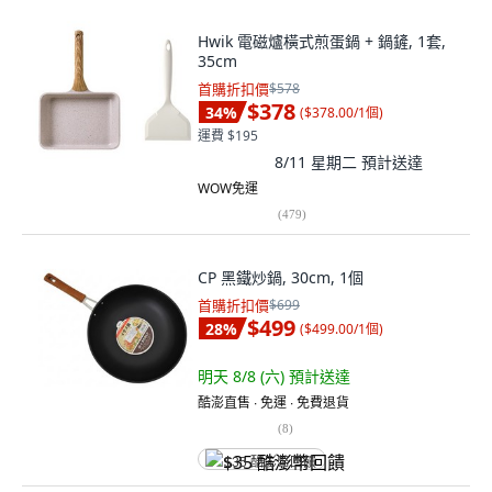
Hwik 電磁爐橫式煎蛋鍋 + 鍋鏟, 1套,
35cm
首購折扣價
$578
$378
34
%
(
$378.00/1個
)
運費 $195
8/11 星期二
預計送達
WOW免運
(
479
)
CP 黑鐵炒鍋, 30cm, 1個
首購折扣價
$699
$499
28
%
(
$499.00/1個
)
明天 8/8 (六)
預計送達
酷澎直售 ∙ 免運 ∙ 免費退貨
(
8
)
$35 酷澎幣回饋