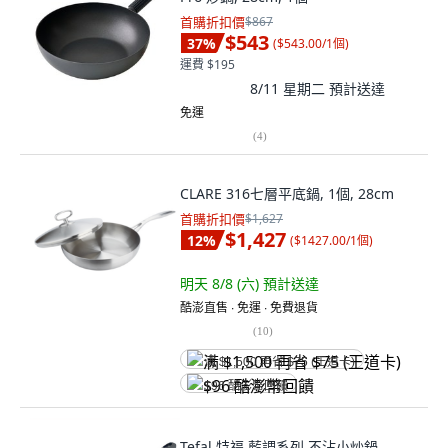
首購折扣價
$867
$543
37
%
(
$543.00/1個
)
運費 $195
8/11 星期二
預計送達
免運
(
4
)
CLARE 316七層平底鍋, 1個, 28cm
首購折扣價
$1,627
$1,427
12
%
(
$1427.00/1個
)
明天 8/8 (六)
預計送達
酷澎直售 ∙ 免運 ∙ 免費退貨
(
10
)
满 $1,500 再省 $75 (王道卡)
$96 酷澎幣回饋
Tefal 特福 藍調系列 不沾小炒鍋,