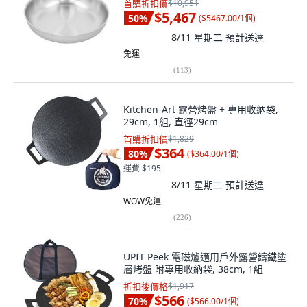
首購折扣價
$10,951
$5,467
50
%
(
$5467.00/1個
)
8/11 星期二
預計送達
免運
(
113
)
Kitchen-Art 露營烤盤 + 專用收納袋,
29cm, 1組, 直徑29cm
首購折扣價
$1,829
$364
80
%
(
$364.00/1個
)
運費 $195
8/11 星期二
預計送達
WOW免運
(
226
)
UPIT Peek 電磁爐適用戶外露營鑄鐵塗
層烤盤 附專用收納袋, 38cm, 1組
折扣後價格
$1,917
$566
70
%
(
$566.00/1個
)