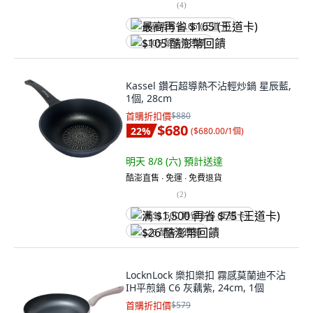
(
4
)
最高再省 $165 (王道卡)
$105 酷澎幣回饋
Kassel 鑽石超導熱不沾輕炒鍋 星辰藍,
1個, 28cm
首購折扣價
$880
$680
22
%
(
$680.00/1個
)
明天 8/8 (六)
預計送達
酷澎直售 ∙ 免運 ∙ 免費退貨
(
2
)
满 $1,500 再省 $75 (王道卡)
$26 酷澎幣回饋
LocknLock 樂扣樂扣 霧感莫蘭迪不沾
IH平煎鍋 C6 灰藕紫, 24cm, 1個
首購折扣價
$579