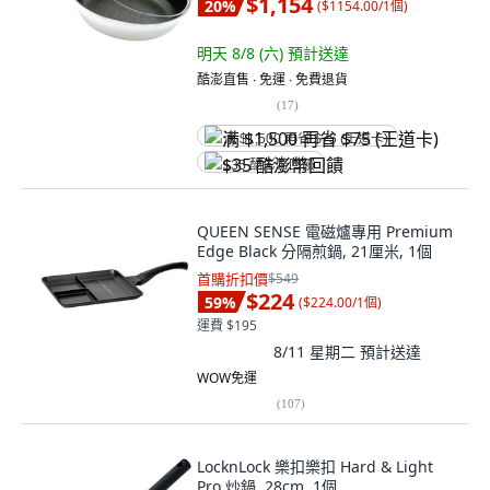
$1,154
20
%
(
$1154.00/1個
)
明天 8/8 (六)
預計送達
酷澎直售 ∙ 免運 ∙ 免費退貨
(
17
)
满 $1,500 再省 $75 (王道卡)
$35 酷澎幣回饋
QUEEN SENSE 電磁爐專用 Premium
Edge Black 分隔煎鍋, 21厘米, 1個
首購折扣價
$549
$224
59
%
(
$224.00/1個
)
運費 $195
8/11 星期二
預計送達
WOW免運
(
107
)
LocknLock 樂扣樂扣 Hard & Light
Pro 炒鍋, 28cm, 1個