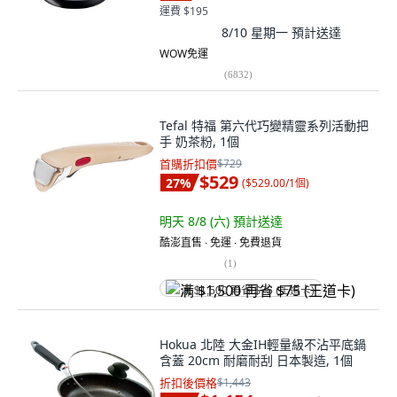
運費 $195
8/10 星期一
預計送達
WOW免運
(
6832
)
Tefal 特福 第六代巧變精靈系列活動把
手 奶茶粉, 1個
首購折扣價
$729
$529
27
%
(
$529.00/1個
)
明天 8/8 (六)
預計送達
酷澎直售 ∙ 免運 ∙ 免費退貨
(
1
)
满 $1,500 再省 $75 (王道卡)
Hokua 北陸 大金IH輕量級不沾平底鍋
含蓋 20cm 耐磨耐刮 日本製造, 1個
折扣後價格
$1,443