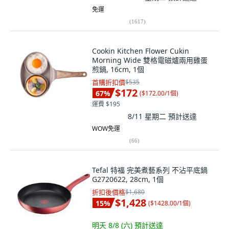
免運
(
1617
)
Cookin Kitchen Flower Cukin
Morning Wide 雙格電磁爐兩用雞蛋
煎鍋, 16cm, 1個
首購折扣價
$535
$172
67
%
(
$172.00/1個
)
運費 $195
8/11 星期二
預計送達
WOW免運
(
66
)
Tefal 特福 完美煮藝系列 不沾平底鍋
G2720622, 28cm, 1個
折扣後價格
$1,680
$1,428
15
%
(
$1428.00/1個
)
明天 8/8 (六)
預計送達