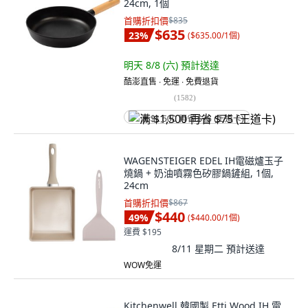
24cm, 1個
首購折扣價
$835
$635
23
%
(
$635.00/1個
)
明天 8/8 (六)
預計送達
酷澎直售 ∙ 免運 ∙ 免費退貨
(
1582
)
满 $1,500 再省 $75 (王道卡)
WAGENSTEIGER EDEL IH電磁爐玉子
燒鍋 + 奶油噴霧色矽膠鍋鏟組, 1個,
24cm
首購折扣價
$867
$440
49
%
(
$440.00/1個
)
運費 $195
8/11 星期二
預計送達
WOW免運
Kitchenwell 韓國製 Etti Wood IH 電