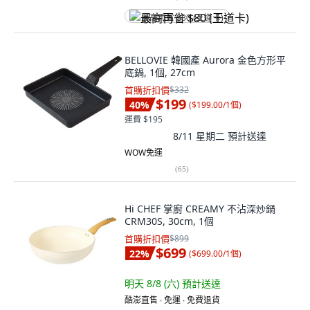
最高再省 $80 (王道卡)
BELLOVIE 韓國產 Aurora 金色方形平
底鍋, 1個, 27cm
首購折扣價
$332
$199
40
%
(
$199.00/1個
)
運費 $195
8/11 星期二
預計送達
WOW免運
(
65
)
Hi CHEF 掌廚 CREAMY 不沾深炒鍋
CRM30S, 30cm, 1個
首購折扣價
$899
$699
22
%
(
$699.00/1個
)
明天 8/8 (六)
預計送達
酷澎直售 ∙ 免運 ∙ 免費退貨