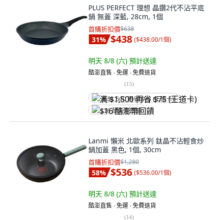
PLUS PERFECT 理想 晶鑽2代不沾平底
鍋 無蓋 深藍, 28cm, 1個
首購折扣價
$638
$438
31
%
(
$438.00/1個
)
明天 8/8 (六)
預計送達
酷澎直售 ∙ 免運 ∙ 免費退貨
(
15
)
满 $1,500 再省 $75 (王道卡)
$16 酷澎幣回饋
Lanmi 懶米 北歐系列 鈦晶不沾輕食炒
鍋加蓋 黑色, 1個, 30cm
首購折扣價
$1,280
$536
58
%
(
$536.00/1個
)
明天 8/8 (六)
預計送達
酷澎直售 ∙ 免運 ∙ 免費退貨
(
14
)