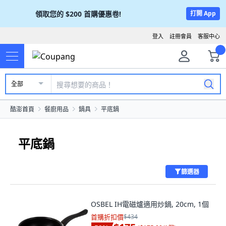
領取您的
$200
首購優惠卷!
打開 App
登入
註冊會員
客服中心
全部
酷澎首頁
餐廚用品
鍋具
平底鍋
平底鍋
篩選器
OSBEL IH電磁爐適用炒鍋, 20cm, 1個
首購折扣價
$434