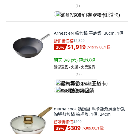
(
1
)
满 $1,500 再省 $75 (王道卡)
Arnest eN 鐵炒鍋 平底鍋, 30cm, 1個
折扣後價格
$2,399
$1,919
20
%
(
$1919.00/1個
)
明天 8/8 (六)
預計送達
酷澎直售 ∙ 免運 ∙ 免費退貨
(
12
)
最高再省 $96 (王道卡)
$58 酷澎幣回饋
mama cook 媽媽廚 馬卡龍漸層繽紛鈦
陶瓷煎炒鍋 棕梠咖, 1個, 24cm
首購折扣價
$509
$309
39
%
(
$309.00/1個
)