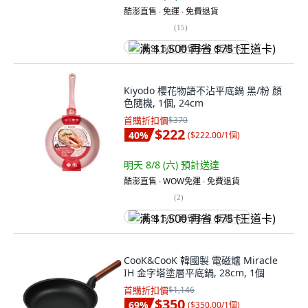
酷澎直售 ∙ 免運 ∙ 免費退貨
(
15
)
满 $1,500 再省 $75 (王道卡)
Kiyodo 櫻花物語不沾平底鍋 黑/粉 顏
色隨機, 1個, 24cm
首購折扣價
$370
$222
40
%
(
$222.00/1個
)
明天 8/8 (六)
預計送達
酷澎直售 ∙ WOW免運 ∙ 免費退貨
(
2
)
满 $1,500 再省 $75 (王道卡)
CooK&CooK 韓國製 電磁爐 Miracle
IH 金字塔塗層平底鍋, 28cm, 1個
首購折扣價
$1,146
$350
69
%
(
$350.00/1個
)