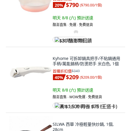
$790
20
%
(
$790.00/1個
)
明天 8/8 (六)
預計送達
酷澎直售 ∙ 免運 ∙ 免費退貨
(
8
)
$30 酷澎幣回饋
Kyhome 可拆卸鍋具把手/不粘鍋通用
手柄/萬能鍋柄/防燙把手 米白色, 1個
首購折扣價
$349
$209
40
%
(
$209.00/1個
)
明天 8/8 (六)
預計送達
酷澎直售 ∙ WOW免運 ∙ 免費退貨
满 $1,500 再省 $75 (王道卡)
SILWA 西華 冷極輕量快炒鍋, 1個,
28cm