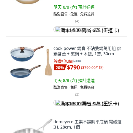
明天 8/8 (六)
預計送達
酷澎直售 ∙ 免運 ∙ 免費退貨
(
4
)
满 $1,500 再省 $75 (王道卡)
cook power 鍋寶 不沾雙鍋萬用組 炒
鍋含蓋 + 煎鍋 + 木鏟, 1套, 30cm
首購折扣價
$990
$790
20
%
(
$790.00/1個
)
明天 8/8 (六)
預計送達
酷澎直售 ∙ 免運 ∙ 免費退貨
(
2
)
满 $1,500 再省 $75 (王道卡)
demeyere 工業不鏽鋼平底鍋 電磁爐
IH, 28cm, 1個