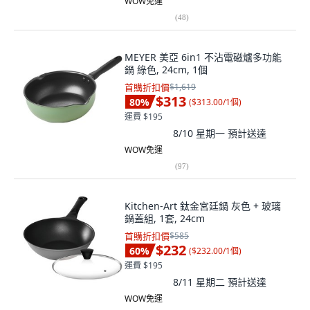
WOW免運
(
48
)
MEYER 美亞 6in1 不沾電磁爐多功能
鍋 綠色, 24cm, 1個
首購折扣價
$1,619
$313
80
%
(
$313.00/1個
)
運費 $195
8/10 星期一
預計送達
WOW免運
(
97
)
Kitchen-Art 鈦金宮廷鍋 灰色 + 玻璃
鍋蓋組, 1套, 24cm
首購折扣價
$585
$232
60
%
(
$232.00/1個
)
運費 $195
8/11 星期二
預計送達
WOW免運