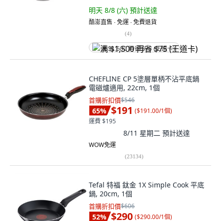
明天 8/8 (六)
預計送達
酷澎直售 ∙ 免運 ∙ 免費退貨
(
4
)
满 $1,500 再省 $75 (王道卡)
CHEFLINE CP 5塗層單柄不沾平底鍋
電磁爐適用, 22cm, 1個
首購折扣價
$546
$191
65
%
(
$191.00/1個
)
運費 $195
8/11 星期二
預計送達
WOW免運
(
23134
)
Tefal 特福 鈦金 1X Simple Cook 平底
鍋, 20cm, 1個
首購折扣價
$606
$290
52
%
(
$290.00/1個
)