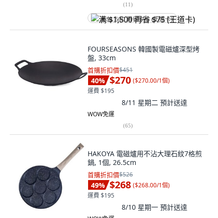
(
11
)
满 $1,500 再省 $75 (王道卡)
FOURSEASONS 韓國製電磁爐深型烤
盤, 33cm
首購折扣價
$451
$270
40
%
(
$270.00/1個
)
運費 $195
8/11 星期二
預計送達
WOW免運
(
65
)
HAKOYA 電磁爐用不沾大理石紋7格煎
鍋, 1個, 26.5cm
首購折扣價
$526
$268
49
%
(
$268.00/1個
)
運費 $195
8/10 星期一
預計送達