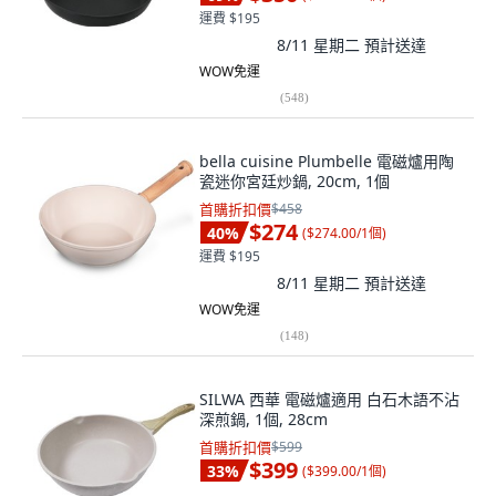
運費 $195
8/11 星期二
預計送達
WOW免運
(
548
)
bella cuisine Plumbelle 電磁爐用陶
瓷迷你宮廷炒鍋, 20cm, 1個
首購折扣價
$458
$274
40
%
(
$274.00/1個
)
運費 $195
8/11 星期二
預計送達
WOW免運
(
148
)
SILWA 西華 電磁爐適用 白石木語不沾
深煎鍋, 1個, 28cm
首購折扣價
$599
$399
33
%
(
$399.00/1個
)