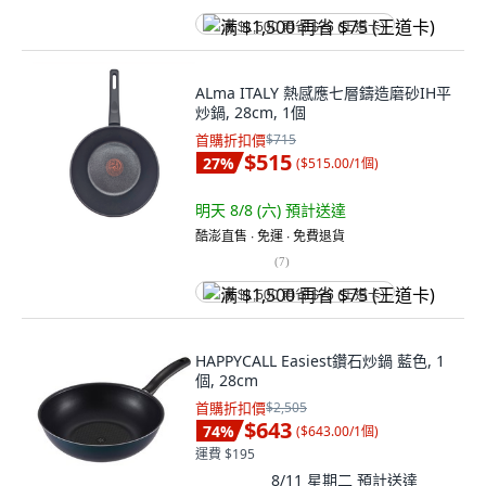
满 $1,500 再省 $75 (王道卡)
ALma ITALY 熱感應七層鑄造磨砂IH平
炒鍋, 28cm, 1個
首購折扣價
$715
$515
27
%
(
$515.00/1個
)
明天 8/8 (六)
預計送達
酷澎直售 ∙ 免運 ∙ 免費退貨
(
7
)
满 $1,500 再省 $75 (王道卡)
HAPPYCALL Easiest鑽石炒鍋 藍色, 1
個, 28cm
首購折扣價
$2,505
$643
74
%
(
$643.00/1個
)
運費 $195
8/11 星期二
預計送達