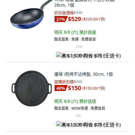
28cm, 1個
折扣後價格
$729
$529
27
%
(
$529.00/1個
)
明天 8/8 (六)
預計送達
酷澎直售 ∙ 免運 ∙ 免費退貨
(
11
)
满 $1,500 再省 $75 (王道卡)
優得 i煎烤不沾烤盤, 30cm, 1個
首購折扣價
$250
$150
40
%
(
$150.00/1個
)
明天 8/8 (六)
預計送達
酷澎直售 ∙ WOW免運 ∙ 免費退貨
(
3
)
满 $1,500 再省 $75 (王道卡)