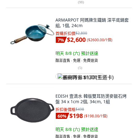
(
98
)
ARMARPOT 阿媽牌生鐵鍋 深平底鍋套
組, 1個, 24cm
首購折扣價
$2,800
$2,600
7
%
(
$2600.00/1個
)
明天 8/8 (六)
預計送達
酷澎直售 ∙ 免運 ∙ 免費退貨
(
5
)
最高再省 $130 (王道卡)
EDISH 壹滴水 韓版雙耳防燙麥飯石烤
盤 34 x 1cm 2個, 34cm, 1組
折扣後價格
$498
$198
60
%
(
$198.00/1個
)
明天 8/8 (六)
預計送達
酷澎直售 ∙ 免運 ∙ 免費退貨