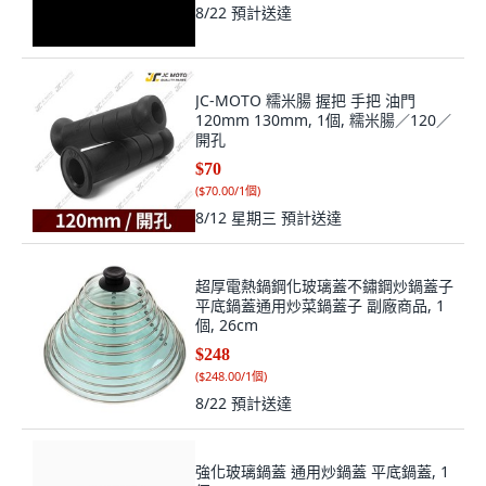
JC-MOTO 糯米腸 握把 手把 油門
120mm 130mm, 1個, 糯米腸／120／
開孔
$70
(
$70.00/1個
)
8/12 星期三
預計送達
超厚電熱鍋鋼化玻璃蓋不鏽鋼炒鍋蓋子
平底鍋蓋通用炒菜鍋蓋子 副廠商品, 1
個, 26cm
$248
(
$248.00/1個
)
8/22
預計送達
強化玻璃鍋蓋 通用炒鍋蓋 平底鍋蓋, 1
個, 17cm