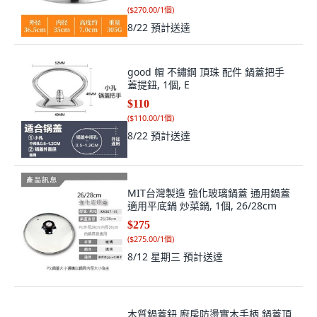
(
$270.00/1個
)
8/22
預計送達
good 帽 不鏽鋼 頂珠 配件 鍋蓋把手
蓋提鈕, 1個, E
$110
(
$110.00/1個
)
8/22
預計送達
MIT台灣製造 強化玻璃鍋蓋 通用鍋蓋
適用平底鍋 炒菜鍋, 1個, 26/28cm
$275
(
$275.00/1個
)
8/12 星期三
預計送達
木質鍋蓋鈕 廚房防燙實木手柄 鍋蓋頂