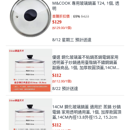
明
首購折扣價
69
%
$423
$129
(
$129.00/1個
)
8/12 星期三
預計送達
優選 鋼化玻璃蓋不粘鍋蒸鍋電鍋家用
透明蓋子炒鍋通用臺階鍋不鏽鋼鍋蓋
副廠商品, 1個, 加厚款圓頂蓋,14CM內
徑13.8外徑15.2
$112
(
$112.00/1個
)
8/22
預計送達
14CM 鋼化玻璃鍋蓋 適用於 蒸鍋 炒鍋
電鍋 家用透明通用蓋, 1個, 加厚款圓頂
蓋,14CM內徑13.8外徑15.2, 15.2cm
$112
(
$112.00/1個
)