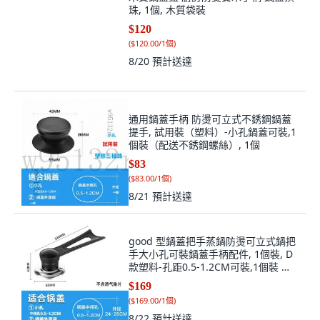
珠, 1個, 木質袋裝
$120
(
$120.00/1個
)
8/20
預計送達
通用鍋蓋手柄 防燙可立式不銹鋼鍋蓋
提手, 試用裝（塑料）-小孔鍋蓋可裝,1
個裝（配送不銹鋼螺絲）, 1個
$83
(
$83.00/1個
)
8/21
預計送達
good 型鍋蓋把手蒸鍋防燙可立式鍋把
手大小孔可裝鍋蓋手柄配件, 1個裝, D
款塑料-孔距0.5-1.2CM可裝,1個裝 配
不鏽鋼螺絲
$169
(
$169.00/1個
)
8/22
預計送達