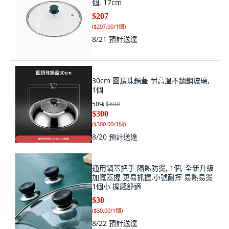
$207
(
$207.00/1個
)
8/21
預計送達
30cm 圓頂珠鍋蓋 耐高溫不鏽鋼玻璃,
1個
50
%
$600
$300
(
$300.00/1個
)
8/20
預計送達
通用鍋蓋把手 隔熱防燙, 1個, 全新升級
加寬蓋握 更易抓握,小號耐摔 易熱易燙
1個小 握感舒適
$30
(
$30.00/1個
)
8/22
預計送達