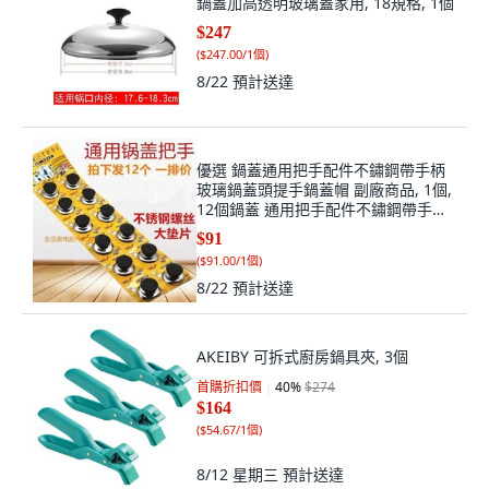
$247
(
$247.00/1個
)
8/22
預計送達
優選 鍋蓋通用把手配件不鏽鋼帶手柄
玻璃鍋蓋頭提手鍋蓋帽 副廠商品, 1個,
12個鍋蓋 通用把手配件不鏽鋼帶手柄
玻
$91
(
$91.00/1個
)
8/22
預計送達
AKEIBY 可拆式廚房鍋具夾, 3個
首購折扣價
40
%
$274
$164
(
$54.67/1個
)
8/12 星期三
預計送達