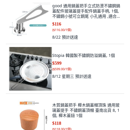
蓋配件玻璃蓋提手配件鍋蓋手柄, 1個,
不鏽鋼小號可立鋼尾 小孔通用 ,適合孔
距0.5-1.2cm
$116
(
$116.00/1個
)
8/22
預計送達
Stopia 韓國製不鏽鋼防溢鍋蓋, 1個
$599
(
$599.00/1個
)
8/12 星期三
預計送達
木質鍋蓋把手 櫸木鍋蓋帽頂珠 通用玻
璃蓋提手 不鏽鋼蓋頂帽 臺南出貨 8, 1
個, 櫸木蓋鈕 1個
$118
(
$118.00/1個
)
8/22
預計送達