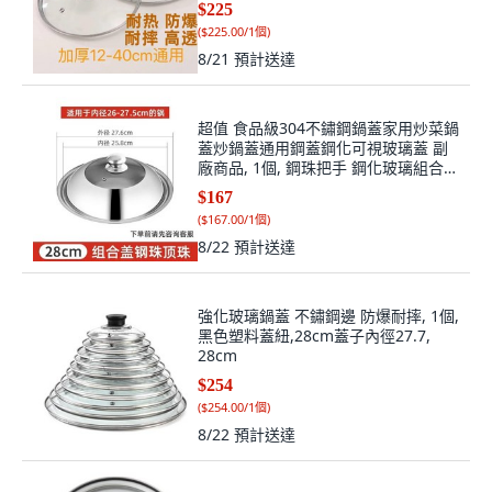
(
$225.00/1個
)
8/21
預計送達
超值 食品級304不鏽鋼鍋蓋家用炒菜鍋
蓋炒鍋蓋通用鋼蓋鋼化可視玻璃蓋 副
廠商品, 1個, 鋼珠把手 鋼化玻璃組合蓋
304防爆,不鏽鋼鍋蓋頂珠
$167
(
$167.00/1個
)
8/22
預計送達
強化玻璃鍋蓋 不鏽鋼邊 防爆耐摔, 1個,
黑色塑料蓋紐,28cm蓋子內徑27.7,
28cm
$254
(
$254.00/1個
)
8/22
預計送達
M&COOK 專用玻璃鍋蓋 T24, 1個, 透