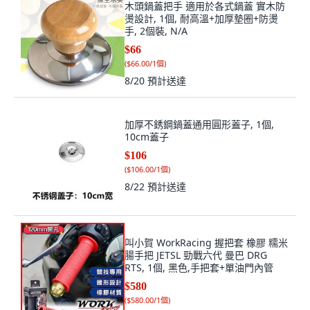
燙設計, 1個, 耐高溫+加厚墊圈+防燙
手, 2個裝, N/A
$66
(
$66.00/1個
)
8/20
預計送達
加厚不銹鋼鍋蓋通用圓形蓋子, 1個,
10cm蓋子
$106
(
$106.00/1個
)
8/22
預計送達
叫小賀 WorkRacing 握把套 橡膠 糯米
腸手把 JETSL 勁戰六代 曼巴 DRG
RTS, 1個, 黑色,手把套+單油門內管
$580
(
$580.00/1個
)
8/12 星期三
預計送達