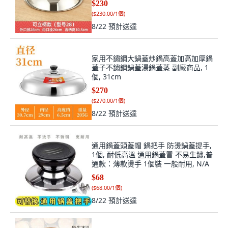
(
$230.00/1個
)
8/22
預計送達
家用不鏽鋼大鍋蓋炒鍋高蓋加高加厚鍋
蓋子不鏽鋼鍋蓋湯鍋蓋蒸 副廠商品, 1
個, 31cm
$270
(
$270.00/1個
)
8/22
預計送達
通用鍋蓋頭蓋帽 鍋把手 防燙鍋蓋提手,
1個, 耐低高溫 通用鍋蓋冒 不易生鏽,普
通款：薄款燙手 1個裝 一般耐用, N/A
$68
(
$68.00/1個
)
8/22
預計送達
木頭鍋蓋把手 適用於各式鍋蓋 實木防