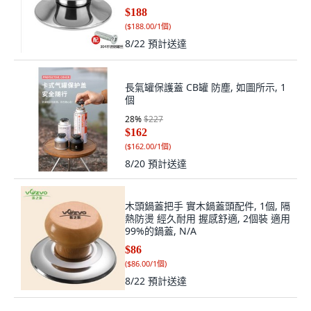
(
$188.00/1個
)
8/22
預計送達
長氣罐保護蓋 CB罐 防塵, 如圖所示, 1
個
28
%
$227
$162
(
$162.00/1個
)
8/20
預計送達
木頭鍋蓋把手 實木鍋蓋頭配件, 1個, 隔
熱防燙 經久耐用 握感舒適, 2個裝 適用
99%的鍋蓋, N/A
$86
(
$86.00/1個
)
8/22
預計送達
good 通用鍋蓋把手立式防燙不鏽鋼鍋