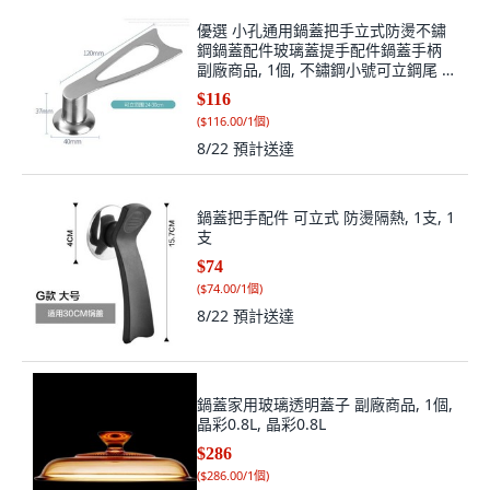
優選 小孔通用鍋蓋把手立式防燙不鏽
鋼鍋蓋配件玻璃蓋提手配件鍋蓋手柄
副廠商品, 1個, 不鏽鋼小號可立鋼尾 小
孔通用 ,適合孔距0.5-1.2cm
$116
(
$116.00/1個
)
8/22
預計送達
鍋蓋把手配件 可立式 防燙隔熱, 1支, 1
支
$74
(
$74.00/1個
)
8/22
預計送達
鍋蓋家用玻璃透明蓋子 副廠商品, 1個,
晶彩0.8L, 晶彩0.8L
$286
(
$286.00/1個
)
8/22
預計送達