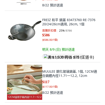
FREIZ 和平 鍋蓋 83473760 RE-7376
20/24/26cm適用, 26cm, 1個
首購折扣價
25
%
$786
$586
(
$586.00/1個
)
明天 8/9 (日)
預計送達
满 $1,500 再省 $75 (王道卡)
MUULEE 鋼化玻璃鍋蓋, 1個, 12CM適
合鍋體內徑11.71一12.2, 12cm
$117
(
$117.00/1個
)
8/22
預計送達