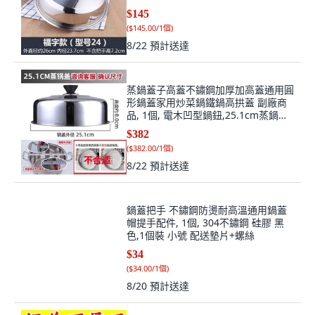
24.5CM鍋, 24.5cm
$145
(
$145.00/1個
)
8/22
預計送達
蒸鍋蓋子高蓋不鏽鋼加厚加高蓋通用圓
形鍋蓋家用炒菜鍋鐵鍋高拱蓋 副廠商
品, 1個, 電木凹型鍋鈕,25.1cm蒸鍋高
蓋 430導磁鋼, 25.1cm
$382
(
$382.00/1個
)
8/22
預計送達
鍋蓋把手 不鏽鋼防燙耐高溫通用鍋蓋
帽提手配件, 1個, 304不鏽鋼 硅膠 黑
色,1個裝 小號 配送墊片+螺絲
$34
(
$34.00/1個
)
8/20
預計送達