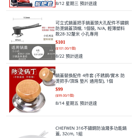
可立式鍋蓋把手鍋蓋頭大孔配件不鏽鋼
防燙鍋蓋頂帽, 1個裝, N/A, 輕薄塑料
款28-32釐米 小孔專用
$101
(
$101.00/1個
)
8/22
預計送達
鍋蓋替換配件 4件套 (不銹鋼/實木 防
燙把手/頂珠 墊片 通用型), 1個
$99
(
$99.00/1個
)
8/14 星期五
預計送達
CHEFWIN 316不鏽鋼防油濺多功能鍋
蓋, 32cm, 1組
首購折扣價
9
%
$2,001