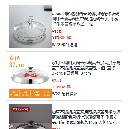
good 圓形透明鍋蓋玻璃小鍋配件玻璃
圓珠蓋消毒鍋煮茶鍋泡麪碗蓋子, 小號
13釐米帶玻璃珠蓋, 1個
$178
(
$178.00/1個
)
8/22
預計送達
家用不鏽鋼大鍋蓋炒鍋高蓋加高加厚鍋
蓋子不鏽鋼鍋蓋湯鍋蓋蒸, 1個, 直徑
37cm加高鍋蓋, 37cm
$233
(
$233.00/1個
)
8/22
預計送達
加厚不鏽鋼鍋蓋家用蒸鍋鍋蓋可視炒鍋
蓋湯鍋蓋通用鋼化玻璃鍋蓋子 副廠商
品, 1個, 加厚頂珠款,16cm內徑15.7外
徑17, 17cm
$211
(
$211.00/1個
)