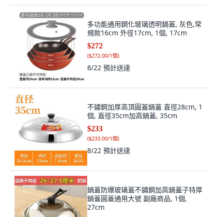
多功能通用鋼化玻璃透明鍋蓋, 灰色,常
規款16cm 外徑17cm, 1個, 17cm
$272
(
$272.00/1個
)
8/22
預計送達
不鏽鋼加厚高頂圓蓋鍋蓋 直徑28cm, 1
個, 直徑35cm加高鍋蓋, 35cm
$233
(
$233.00/1個
)
8/22
預計送達
鍋蓋防爆玻璃蓋不鏽鋼加高鍋蓋子特厚
鍋蓋圓蓋通用大號 副廠商品, 1個,
27cm
$230