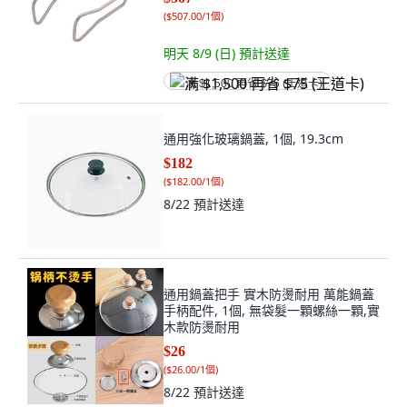
明天 8/9 (日)
預計送達
满 $1,500 再省 $75 (王道卡)
通用強化玻璃鍋蓋, 1個, 19.3cm
$182
(
$182.00/1個
)
8/22
預計送達
通用鍋蓋把手 實木防燙耐用 萬能鍋蓋
手柄配件, 1個, 無袋髮一顆螺絲一顆,實
木款防燙耐用
$26
(
$26.00/1個
)
8/22
預計送達