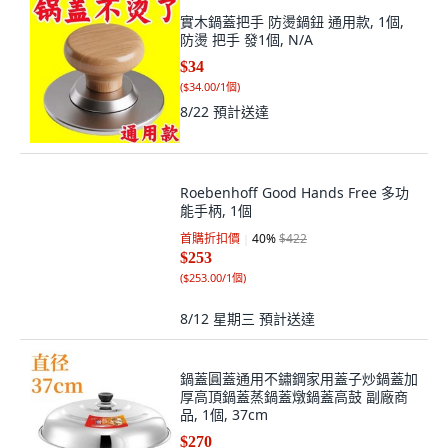
實木鍋蓋把手 防燙鍋鈕 通用款, 1個,
防燙 把手 發1個, N/A
$34
(
$34.00/1個
)
8/22
預計送達
Roebenhoff Good Hands Free 多功
能手柄, 1個
首購折扣價
40
%
$422
$253
(
$253.00/1個
)
8/12 星期三
預計送達
鍋蓋圓蓋通用不鏽鋼家用蓋子炒鍋蓋加
厚高頂鍋蓋蒸鍋蓋燉鍋蓋高鼓 副廠商
品, 1個, 37cm
$270