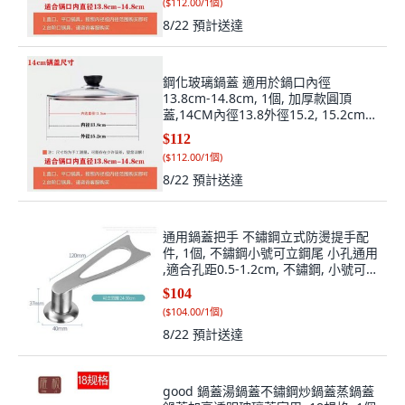
8/22
預計送達
鋼化玻璃鍋蓋 適用於鍋口內徑
13.8cm-14.8cm, 1個, 加厚款圓頂
蓋,14CM內徑13.8外徑15.2, 15.2cm,
加厚款圓頂蓋
$112
(
$112.00/1個
)
8/22
預計送達
通用鍋蓋把手 不鏽鋼立式防燙提手配
件, 1個, 不鏽鋼小號可立鋼尾 小孔通用
,適合孔距0.5-1.2cm, 不鏽鋼, 小號可
立鋼尾
$104
(
$104.00/1個
)
8/22
預計送達
good 鍋蓋湯鍋蓋不鏽鋼炒鍋蓋蒸鍋蓋
鍋蓋加高透明玻璃蓋家用, 18規格, 1個