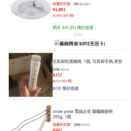
$1,801
(
$1801.00/1個
)
明天 8/9 (日)
預計送達
(
113
)
最高再省 $91 (王道卡)
可拆卸防燙鍋柄, 1個, 可拆卸手柄,黑色
50
%
$314
$157
(
$157.00/1個
)
8/20
預計送達
snow peak 雪諾必克 鑄鐵鍋提把
285g, 1個
首購折扣價
28
%
$707
$507
(
$507.00/1個
)