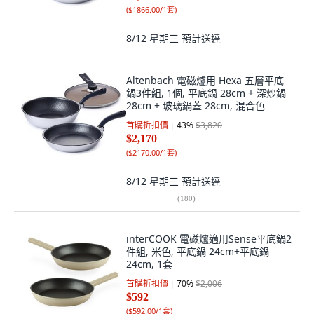
(
$1866.00/1套
)
8/12 星期三
預計送達
Altenbach 電磁爐用 Hexa 五層平底
鍋3件組, 1個, 平底鍋 28cm + 深炒鍋
28cm + 玻璃鍋蓋 28cm, 混合色
首購折扣價
43
%
$3,820
$2,170
(
$2170.00/1套
)
8/12 星期三
預計送達
(
180
)
interCOOK 電磁爐適用Sense平底鍋2
件組, 米色, 平底鍋 24cm+平底鍋
24cm, 1套
首購折扣價
70
%
$2,006
$592
(
$592.00/1套
)