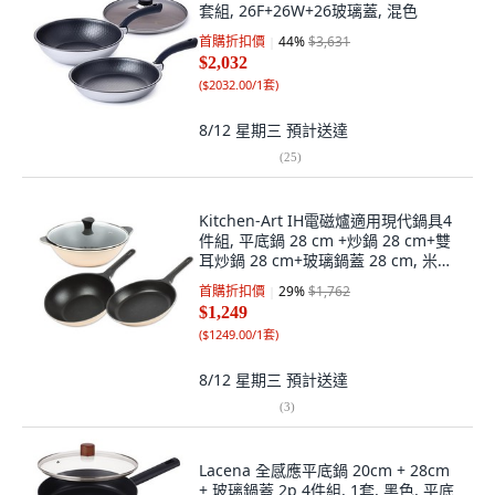
套組, 26F+26W+26玻璃蓋, 混色
首購折扣價
44
%
$3,631
$2,032
(
$2032.00/1套
)
8/12 星期三
預計送達
(
25
)
Kitchen-Art IH電磁爐適用現代鍋具4
件組, 平底鍋 28 cm +炒鍋 28 cm+雙
耳炒鍋 28 cm+玻璃鍋蓋 28 cm, 米色,
1套
首購折扣價
29
%
$1,762
$1,249
(
$1249.00/1套
)
8/12 星期三
預計送達
(
3
)
Lacena 全感應平底鍋 20cm + 28cm
+ 玻璃鍋蓋 2p 4件組, 1套, 黑色, 平底