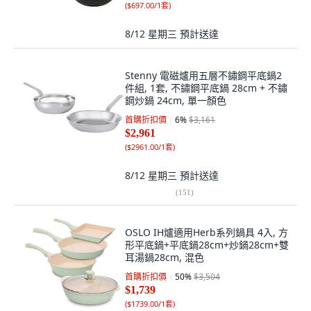
(
$697.00/1套
)
8/12 星期三
預計送達
Stenny 電磁爐用五層不鏽鋼平底鍋2
件組, 1套, 不鏽鋼平底鍋 28cm + 不鏽
鋼炒鍋 24cm, 單一顏色
首購折扣價
6
%
$3,161
$2,961
(
$2961.00/1套
)
8/12 星期三
預計送達
(
151
)
OSLO IH爐適用Herb系列鍋具 4入, 方
形平底鍋+平底鍋28cm+炒鍋28cm+雙
耳湯鍋28cm, 混色
首購折扣價
50
%
$3,504
$1,739
(
$1739.00/1套
)