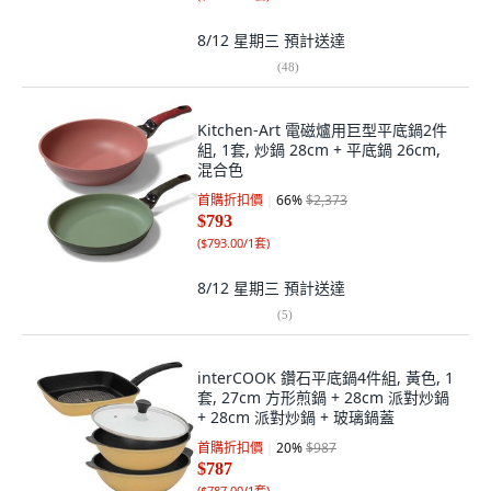
8/12 星期三
預計送達
(
48
)
Kitchen-Art 電磁爐用巨型平底鍋2件
組, 1套, 炒鍋 28cm + 平底鍋 26cm,
混合色
首購折扣價
66
%
$2,373
$793
(
$793.00/1套
)
8/12 星期三
預計送達
(
5
)
interCOOK 鑽石平底鍋4件組, 黃色, 1
套, 27cm 方形煎鍋 + 28cm 派對炒鍋
+ 28cm 派對炒鍋 + 玻璃鍋蓋
首購折扣價
20
%
$987
$787
(
$787.00/1套
)