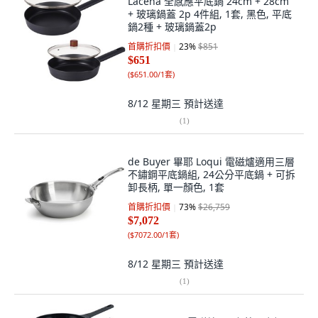
Lacena 全感應平底鍋 24cm + 28cm
+ 玻璃鍋蓋 2p 4件組, 1套, 黑色, 平底
鍋2種 + 玻璃鍋蓋2p
首購折扣價
23
%
$851
$651
(
$651.00/1套
)
8/12 星期三
預計送達
(
1
)
de Buyer 畢耶 Loqui 電磁爐適用三層
不鏽鋼平底鍋組, 24公分平底鍋 + 可拆
卸長柄, 單一顏色, 1套
首購折扣價
73
%
$26,759
$7,072
(
$7072.00/1套
)
8/12 星期三
預計送達
(
1
)