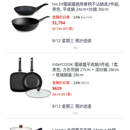
tvs IH電磁爐適用單柄不沾鍋具2件組,
黑色, 平底鍋 24cm+炒鍋 30cm
首購折扣價
33
%
$2,716
$1,794
(
$1794.00/1套
)
8/12 星期三
預計送達
(
4
)
interCOOK 電磁爐平底鍋3件組, 1套,
黑色, 方形煎鍋 27cm + 深炒鍋 28cm
+ 玻璃鍋蓋 28cm
首購折扣價
24
%
$819
$619
(
$619.00/1套
)
8/12 星期三
預計送達
(
1
)
Lacena 全感應平底鍋 24cm + 炒鍋