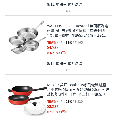
8/12 星期三
預計送達
(
34
)
WAGENSTEIGER Rostahl 無研磨劑電
磁爐適用五層316不鏽鋼平底鍋4件組,
1套, 單一顏色, 平底鍋 24cm + 28cm
+ 中式炒鍋 24cm + 玉子燒鍋 20 x 14
首購折扣價
33
%
$7,165
cm
$4,737
(
$4737.00/1套
)
8/12 星期三
預計送達
(
1
)
MEYER 美亞 Bauhaus系列電磁爐適
用平底鍋 28cm + 多功能鍋 28cm + 玻
璃鍋蓋 3件組, 1套, 羅馬紅, 平底鍋 +
多功能鍋 + 玻璃鍋蓋
首購折扣價
23
%
$3,329
$2,537
(
$2537.00/1套
)