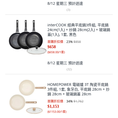
8/12 星期三
預計送達
(
3
)
interCOOK 經典平底鍋3件組, 平底鍋
24cm(1入) + 炒鍋 28cm(2入) + 玻璃鍋
蓋(1入), 1套, 黑色
首購折扣價
23
%
$858
$658
(
$658.00/1套
)
8/12 星期三
預計送達
(
32
)
HOMEPOWER 電磁爐 3T 陶瓷平底鍋
3件組, 1套, 象牙白, 平底鍋 28cm + 炒
鍋 28cm + 玻璃鍋蓋 28cm
首購折扣價
34
%
$1,762
$1,153
(
$1153.00/1套
)