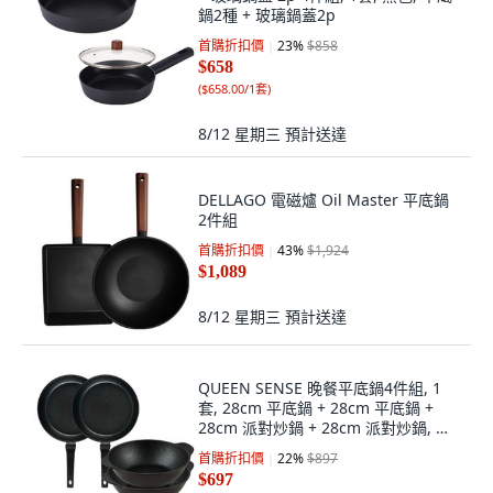
鍋2種 + 玻璃鍋蓋2p
首購折扣價
23
%
$858
$658
(
$658.00/1套
)
8/12 星期三
預計送達
DELLAGO 電磁爐 Oil Master 平底鍋
2件組
首購折扣價
43
%
$1,924
$1,089
8/12 星期三
預計送達
QUEEN SENSE 晚餐平底鍋4件組, 1
套, 28cm 平底鍋 + 28cm 平底鍋 +
28cm 派對炒鍋 + 28cm 派對炒鍋, 棕
色
首購折扣價
22
%
$897
$697