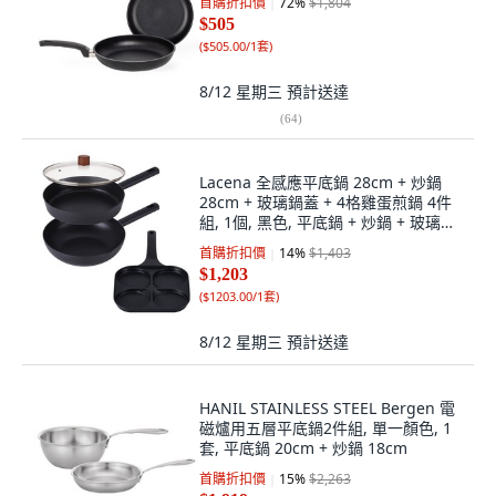
首購折扣價
72
%
$1,804
$505
(
$505.00/1套
)
8/12 星期三
預計送達
(
64
)
Lacena 全感應平底鍋 28cm + 炒鍋
28cm + 玻璃鍋蓋 + 4格雞蛋煎鍋 4件
組, 1個, 黑色, 平底鍋 + 炒鍋 + 玻璃鍋
蓋 + 4格雞蛋煎鍋
首購折扣價
14
%
$1,403
$1,203
(
$1203.00/1套
)
8/12 星期三
預計送達
HANIL STAINLESS STEEL Bergen 電
磁爐用五層平底鍋2件組, 單一顏色, 1
套, 平底鍋 20cm + 炒鍋 18cm
首購折扣價
15
%
$2,263