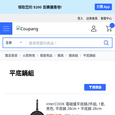
領取您的
$200
首購優惠卷!
打開 App
登入
註冊會員
客服中心
全部
酷澎首頁
火箭跨境
餐廚用品
鍋具
鍋具組
平底鍋組
平底鍋組
篩選器
interCOOK 電磁爐平底鍋2件組, 1套,
黑色, 平底鍋 28cm + 平底鍋 28cm