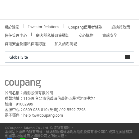
Investor Relations
關於酷澎
Coupang使用者條款
退換貨政策
信任管理中心
顧客隱私權政策通知
安心購物
資訊安全
資訊安全及隱私保護認證
加入酷澎商城
Global Site
公司名稱：酷澎股份有限公司
聯繫地址：11049 台北市信義區信義路五段7號13樓之1
統編：91002999
客服中心：0809-088-810 (免費) / 02-5592-7298
電子郵件：help_tw@coupang.com
©Coupang Taiwan Co., Ltd. 保留所有權利。
本網站上顯示的所有商標、標誌和服務標誌均為酷澎股份有限公司和/或其在美國和其
他國家/地區註冊之關聯公司之所屬財產。