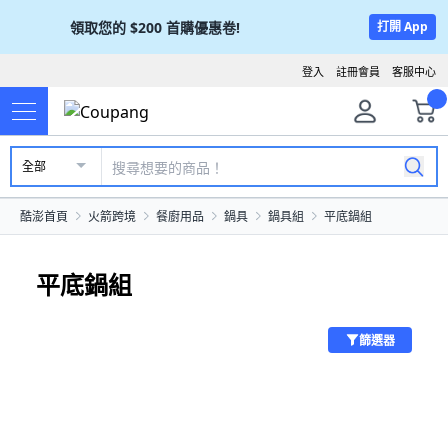
領取您的
$200
首購優惠卷!
打開 App
登入
註冊會員
客服中心
全部
酷澎首頁
火箭跨境
餐廚用品
鍋具
鍋具組
平底鍋組
平底鍋組
篩選器