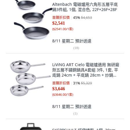
Altenbach 電磁爐用六角形五層平底
鍋3件組, 1個, 混合色, 22F+26F+28F
首購折扣價
45
%
$4,653
$2,541
(
$2541.00/1套
)
8/11 星期二
預計送達
(
18
)
LiViNG ART Cielo 電磁爐適用 無研磨
劑五層不鏽鋼鍋具A套組 3件, 1套, 平
底鍋 24cm + 平底鍋 28cm + 炒鍋
28cm, 單一顏色
首購折扣價
31
%
$5,329
$3,646
(
$3646.00/1套
)
8/11 星期二
預計送達
(
1
)