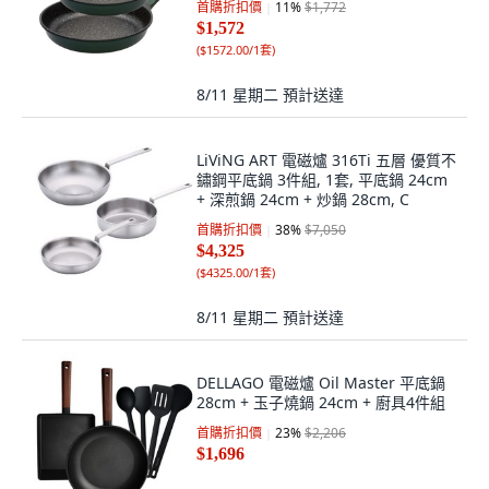
首購折扣價
11
%
$1,772
$1,572
(
$1572.00/1套
)
8/11 星期二
預計送達
LiViNG ART 電磁爐 316Ti 五層 優質不
鏽鋼平底鍋 3件組, 1套, 平底鍋 24cm
+ 深煎鍋 24cm + 炒鍋 28cm, C
首購折扣價
38
%
$7,050
$4,325
(
$4325.00/1套
)
8/11 星期二
預計送達
DELLAGO 電磁爐 Oil Master 平底鍋
28cm + 玉子燒鍋 24cm + 廚具4件組
首購折扣價
23
%
$2,206
$1,696