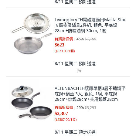
8/11 星期二
預計送達
Livingglory IH電磁爐適用Masta Star
五層塗層鍋具2件組, 銀色, 平底鍋
28cm+防噴油網 30cm, 1套
首購折扣價
46
%
$1,159
$623
(
$623.00/1套
)
8/11 星期二
預計送達
(
9
)
ALTENBACH IH感應單柄3層不鏽鋼平
底鍋+鍋蓋 3入, 銀色, 1組, 平底鍋
28cm+炒鍋28cm+共用鍋蓋28cm
首購折扣價
29
%
$3,293
$2,307
(
$2307.00/1套
)
8/11 星期二
預計送達