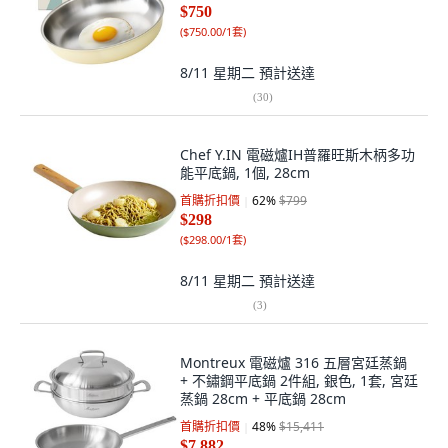
$750
(
$750.00/1套
)
8/11 星期二
預計送達
(
30
)
Chef Y.IN 電磁爐IH普羅旺斯木柄多功
能平底鍋, 1個, 28cm
首購折扣價
62
%
$799
$298
(
$298.00/1套
)
8/11 星期二
預計送達
(
3
)
Montreux 電磁爐 316 五層宮廷蒸鍋
+ 不鏽鋼平底鍋 2件組, 銀色, 1套, 宮廷
蒸鍋 28cm + 平底鍋 28cm
首購折扣價
48
%
$15,411
$7,882