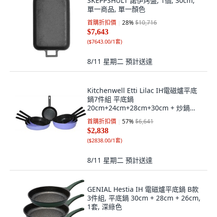
SKEPPSHULT 諾伊烤盤, 1個, 30cm,
單一商品, 單一顏色
首購折扣價
28
%
$10,716
$7,643
(
$7643.00/1套
)
8/11 星期二
預計送達
Kitchenwell Etti Lilac IH電磁爐平底
鍋7件組 平底鍋
20cm+24cm+28cm+30cm + 炒鍋
24cm+28cm+30cm, 1套, 煎鍋
首購折扣價
57
%
$6,641
(20cm、24cm、28cm、30cm）+宮
$2,838
廷鍋(24cm、28cm、30cm）
(
$2838.00/1套
)
8/11 星期二
預計送達
GENIAL Hestia IH 電磁爐平底鍋 B款
3件組, 平底鍋 30cm + 28cm + 26cm,
1套, 深綠色