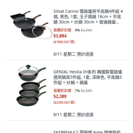
Silvat Carino 電磁爐用平底鍋4件組 4
個, 黑色, 1套, 玉子燒鍋 18cm + 平底
鍋 30cm + 炒鍋 30cm + 玻璃鍋蓋
30cm
首購折扣價
9
%
$2,084
$1,884
(
$1884.00/1套
)
8/11 星期二
預計送達
GENIAL Hestia IH系列 韓國製電磁爐
適用鍋具5件組, 1套, 深綠色, 平底鍋3
件組 + 炒鍋 + 鍋蓋
首購折扣價
7
%
$2,589
$2,389
(
$2389.00/1套
)
8/11 星期二
預計送達
SKEPPSHULT 電磁爐 Note 燉烤盤組,