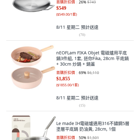
首購折扣價
26
%
$749
$549
(
$549.00/1套
)
8/11 星期二
預計送達
(
70
)
nEOFLam FIKA Objet 電磁爐用平底
鍋3件組, 1套, 迷你Fika, 28cm 平底鍋
+ 30cm 炒鍋 + 鍋蓋
首購折扣價
69
%
$6,110
$1,855
(
$1855.00/1套
)
8/11 星期二
預計送達
(
15
)
Le made IH電磁爐適用316不鏽鋼5層
塗層平底鍋 奶油黃, 28cm, 1個
首購折扣價
50
%
$1,501