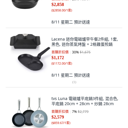
$2,858
(
$2858.00/1套
)
8/11 星期二
預計送達
Lacena 迷你電磁爐早午餐2件組, 1套,
黑色, 迷你蒸氣烤盤 + 2格雞蛋煎鍋
首購折扣價
30
%
$1,675
$1,172
(
$1172.00/1套
)
8/11 星期二
預計送達
(
1
)
tvs Luna 電磁爐平底鍋3件組, 混合色,
平底鍋 20cm + 28cm + 炒鍋 28cm
首購折扣價
7
%
$2,779
$2,579
(
$859.67/1套
)