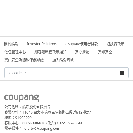
Investor Relations
關於酷澎
Coupang使用者條款
退換貨政策
信任管理中心
顧客隱私權政策通知
安心購物
資訊安全
資訊安全及隱私保護認證
加入酷澎商城
Global Site
公司名稱：酷澎股份有限公司
聯繫地址：11049 台北市信義區信義路五段7號13樓之1
統編：91002999
客服中心：0809-088-810 (免費) / 02-5592-7298
電子郵件：help_tw@coupang.com