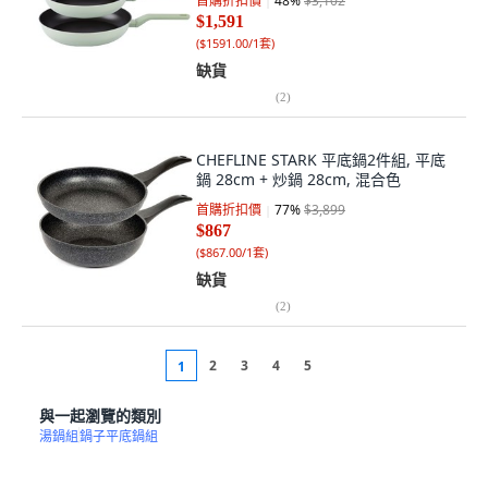
首購折扣價
48
%
$3,102
$1,591
(
$1591.00/1套
)
缺貨
(
2
)
CHEFLINE STARK 平底鍋2件組, 平底
鍋 28cm + 炒鍋 28cm, 混合色
首購折扣價
77
%
$3,899
$867
(
$867.00/1套
)
缺貨
(
2
)
2
3
4
5
1
與一起瀏覽的類別
湯鍋組
鍋子平底鍋組