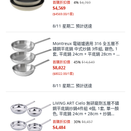
首購折扣價
4
%
$4,769
$4,569
(
$4569.00/1套
)
8/11 星期二
預計送達
Montreux 電磁爐適用 316 全五層不
鏽鋼平底鍋 中式炒鍋 3件組, 銀色, 1
套, 平底鍋 24cm + 平底鍋 28cm + 中
式炒鍋 24cm
首購折扣價
45
%
$14,649
$8,022
(
$8022.00/1套
)
8/11 星期二
預計送達
LiViNG ART Cielo 無研磨劑五層不鏽
鋼平底鍋炒鍋4件組 4個, 1套, 單一顏
色, 平底鍋 24cm + 28cm + 炒鍋
24cm + 28cm
首購折扣價
30
%
$6,457
$4,484