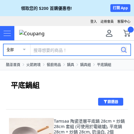
領取您的
$200
首購優惠卷!
打開 App
登入
註冊會員
客服中心
全部
酷澎首頁
火箭跨境
餐廚用品
鍋具
鍋具組
平底鍋組
平底鍋組
篩選器
Tamsaa 陶瓷塗層平底鍋 28cm + 炒鍋
28cm 套組 (可使用於電磁爐), 平底鍋
28cm + 炒鍋 28cm, 奶油白, 2個