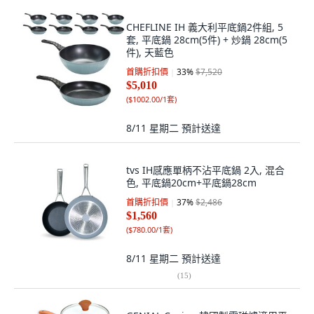
CHEFLINE IH 義大利平底鍋2件組, 5
套, 平底鍋 28cm(5件) + 炒鍋 28cm(5
件), 天藍色
首購折扣價
33
%
$7,520
$5,010
(
$1002.00/1套
)
8/11 星期二
預計送達
tvs IH感應單柄不沾平底鍋 2入, 混合
色, 平底鍋20cm+平底鍋28cm
首購折扣價
37
%
$2,486
$1,560
(
$780.00/1套
)
8/11 星期二
預計送達
(
15
)