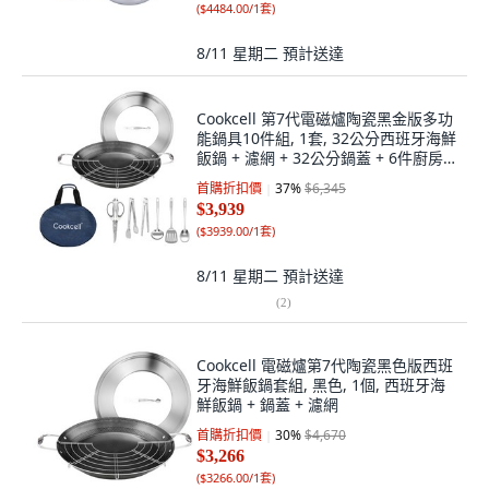
(
$4484.00/1套
)
8/11 星期二
預計送達
Cookcell 第7代電磁爐陶瓷黑金版多功
能鍋具10件組, 1套, 32公分西班牙海鮮
飯鍋 + 濾網 + 32公分鍋蓋 + 6件廚房
工具 + 收納袋, 混合色
首購折扣價
37
%
$6,345
$3,939
(
$3939.00/1套
)
8/11 星期二
預計送達
(
2
)
Cookcell 電磁爐第7代陶瓷黑色版西班
牙海鮮飯鍋套組, 黑色, 1個, 西班牙海
鮮飯鍋 + 鍋蓋 + 濾網
首購折扣價
30
%
$4,670
$3,266
(
$3266.00/1套
)