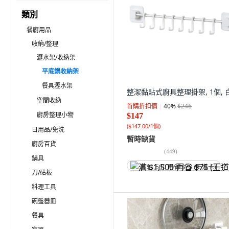
類別
餐廚用品
收納/整理
瀝水架/收納架
平底鍋收納架
餐具瀝水架
整潔黏貼式廚具整理掛架, 1個, 
空間收納
首購折扣價
40
%
$246
廚房整理小物
$147
(
$147.00/1個
)
日用品/免洗
暫時缺貨
廚房百貨
(
449
)
鍋具
满 $1,500 再省 $75 (王道卡)
刀/砧板
料理工具
碗盤器皿
餐具