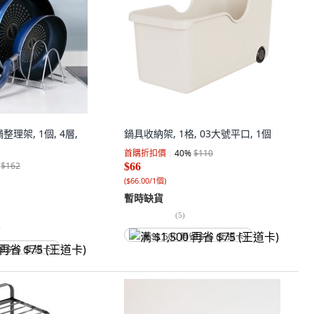
鍋整理架, 1個, 4層,
鍋具收納架, 1格, 03大號平口, 1個
首購折扣價
40
%
$110
$162
$66
(
$66.00/1個
)
暫時缺貨
(
5
)
)
满 $1,500 再省 $75 (王道卡)
省 $75 (王道卡)