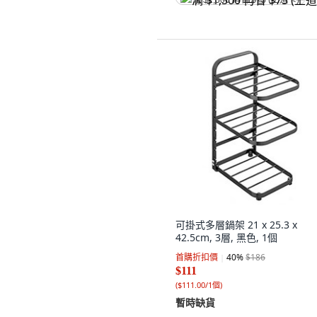
满 $1,500 再省 $75 (王道卡)
可掛式多層鍋架 21 x 25.3 x
42.5cm, 3層, 黑色, 1個
首購折扣價
40
%
$186
$111
(
$111.00/1個
)
暫時缺貨