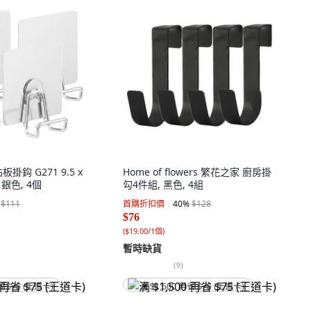
掛鈎 G271 9.5 x
Home of flowers 繁花之家 廚房掛
, 銀色, 4個
勾4件組, 黑色, 4組
$111
首購折扣價
40
%
$128
$76
(
$19.00/1個
)
暫時缺貨
(
9
)
省 $75 (王道卡)
满 $1,500 再省 $75 (王道卡)