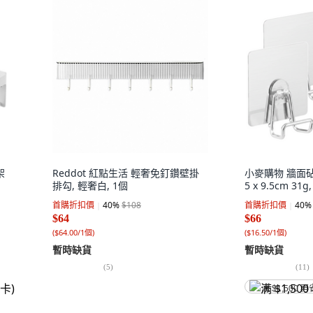
架
Reddot 紅點生活 輕奢免釘鑽壁掛
小麥購物 牆面砧板
排勾, 輕奢白, 1個
5 x 9.5cm 31g
首購折扣價
40
%
$108
首購折扣價
40
%
$64
$66
(
$64.00/1個
)
(
$16.50/1個
)
暫時缺貨
暫時缺貨
(
5
)
(
11
)
满 $1,500 再