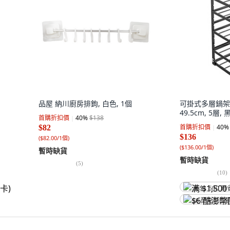
品屋 納川廚房排鉤, 白色, 1個
可掛式多層鍋架 25
49.5cm, 5層, 
首購折扣價
40
%
$138
首購折扣價
40
%
$82
$136
(
$82.00/1個
)
(
$136.00/1個
)
暫時缺貨
暫時缺貨
(
5
)
(
10
)
满 $1,500 再
$6 酷澎幣回