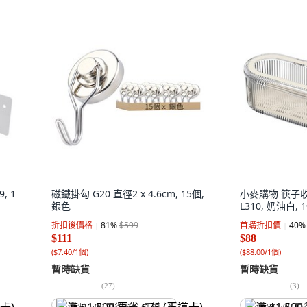
, 1
磁鐵掛勾 G20 直徑2 x 4.6cm, 15個,
小麥購物 筷子
銀色
L310, 奶油白, 
折扣後價格
81
%
$599
首購折扣價
40
%
$111
$88
(
$7.40/1個
)
(
$88.00/1個
)
暫時缺貨
暫時缺貨
(
27
)
(
3
)