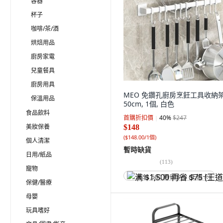
容器
杯子
咖啡/茶/酒
烘焙用品
廚房家電
兒童餐具
廚房用具
MEO 免鑽孔廚房烹飪工具收納
保溫用品
50cm, 1個, 白色
食品飲料
首購折扣價
40
%
$247
美妝保養
$148
(
$148.00/1個
)
個人清潔
暫時缺貨
日用/紙品
(
113
)
寵物
满 $1,500 再省 $75 (王道卡)
保健/醫療
母嬰
玩具嗜好