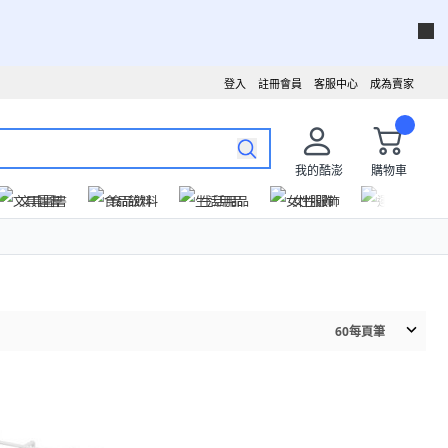
登入
註冊會員
客服中心
成為賣家
我的酷澎
購物車
文具圖書
食品飲料
生活用品
女性服飾
運動戶外
60
每頁筆