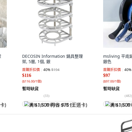
架
DECOSIN Information 鍋具整理
msliving 平底
架, 5層, 1個, 銀
銀色
首購折扣價
40
%
$194
首購折扣價
40
%
$116
$97
(
$116.00/1個
)
(
$97.00/1個
)
暫時缺貨
暫時缺貨
(
33
)
(
482
满 $1,500 再省 $75 (王道卡)
满 $1,500 再