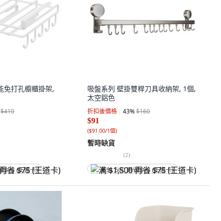
功能免打孔櫥櫃掛架,
吸盤系列 壁掛雙桿刀具收納架, 1個,
太空鋁色
$410
折扣後價格
43
%
$160
$91
(
$91.00/1個
)
暫時缺貨
(
2
)
省 $75 (王道卡)
满 $1,500 再省 $75 (王道卡)