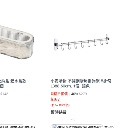
收納盒 瀝水盒款
小麥購物 不鏽鋼廚房掛鉤架 8掛勾
1個
L388 60cm, 1個, 銀色
$148
首購折扣價
40
%
$279
$167
(
$167.00/1個
)
暫時缺貨
(
6
)