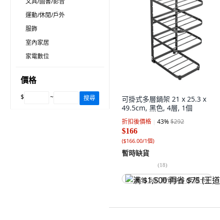
文具/圖書/影音
運動/休閒/戶外
服飾
室內家居
家電數位
價格
$
~
搜尋
可掛式多層鍋架 21 x 25.3 x
49.5cm, 黑色, 4層, 1個
折扣後價格
43
%
$292
$166
(
$166.00/1個
)
暫時缺貨
(
18
)
满 $1,500 再省 $75 (王道卡)