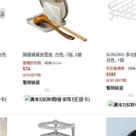
白色
鍋鏟鍋蓋放置座, 白色, 1個, 2層
SUNORO 多
白色, 1個
首購折扣價
40
%
$124
折扣後價格
55
%
$74
$181
(
$74.00/1個
)
(
$181.00/1個
)
暫時缺貨
暫時缺貨
(
5
)
(
3
)
满 $1,500 再省 $75 (王道卡)
满 $1,500 再