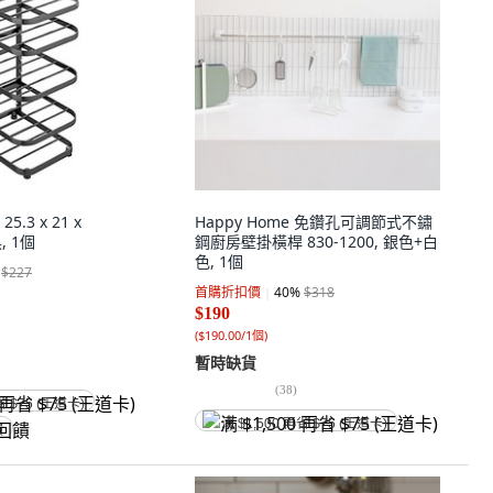
.3 x 21 x
Happy Home 免鑽孔可調節式不鏽
黑, 1個
鋼廚房壁掛橫桿 830-1200, 銀色+白
色, 1個
$227
首購折扣價
40
%
$318
$190
(
$190.00/1個
)
暫時缺貨
(
38
)
省 $75 (王道卡)
满 $1,500 再省 $75 (王道卡)
饋