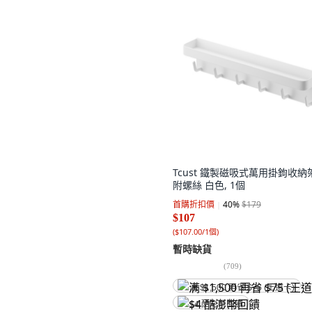
Tcust 鐵製磁吸式萬用掛鉤收納
附螺絲 白色, 1個
首購折扣價
40
%
$179
$107
(
$107.00/1個
)
暫時缺貨
(
709
)
满 $1,500 再省 $75 (王道卡)
$4 酷澎幣回饋