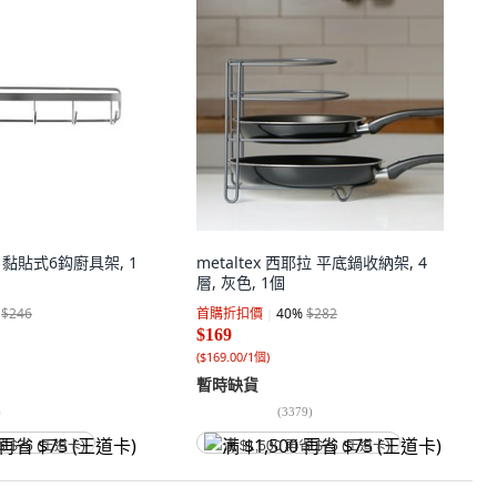
en 黏貼式6鈎廚具架, 1
metaltex 西耶拉 平底鍋收納架, 4
層, 灰色, 1個
$246
首購折扣價
40
%
$282
$169
(
$169.00/1個
)
暫時缺貨
)
(
3379
)
省 $75 (王道卡)
满 $1,500 再省 $75 (王道卡)