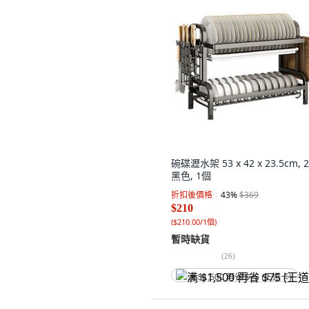
碗碟瀝水架 53 x 42 x 23.5cm, 
黑色, 1個
折扣後價格
43
%
$369
$210
(
$210.00/1個
)
暫時缺貨
(
26
)
满 $1,500 再省 $75 (王道卡)