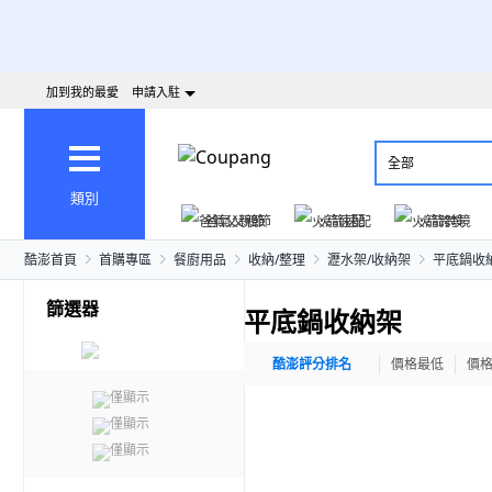
加到我的最愛
申請入駐
全部
類別
爸氣父親節
火箭速配
火箭跨境
酷澎首頁
首購專區
餐廚用品
收納/整理
瀝水架/收納架
平底鍋收
篩選器
平底鍋收納架
酷澎評分排名
價格最低
價
僅顯示
僅顯示
僅顯示