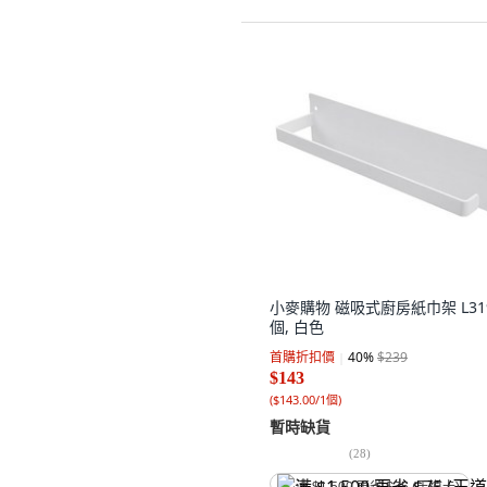
小麥購物 磁吸式廚房紙巾架 L319
個, 白色
首購折扣價
40
%
$239
$143
(
$143.00/1個
)
暫時缺貨
(
28
)