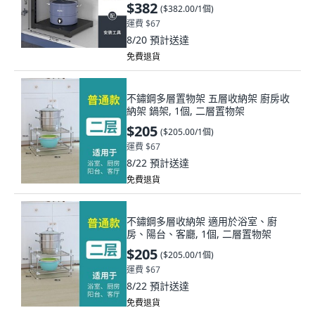
個, 陞級加厚層闆 防落灰 兩層 高26,黑
$382
(
$382.00/1個
)
色旂艦款鍋架+層間距可調節, 黑色, 兩
運費 $67
層, 高26
8/20
預計送達
免費退貨
不鏽鋼多層置物架 五層收納架 廚房收
納架 鍋架, 1個, 二層置物架
$205
(
$205.00/1個
)
運費 $67
8/22
預計送達
免費退貨
不鏽鋼多層收納架 適用於浴室、廚
房、陽台、客廳, 1個, 二層置物架
$205
(
$205.00/1個
)
運費 $67
8/22
預計送達
免費退貨