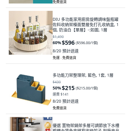
免費退貨
DIU 多功能家用廚房旋轉調味盤瓶罐
佐料收納架檯面雙層免打孔收納盒, 1
個, 奶油白【單層】-:如圖, 1層
$1,490
$596
60
%
(
$596.00/1個
)
8/20
預計送達
免運 ∙ 免費退貨
多功能刀架整理架, 藍色, 1套, 1層
$430
$215
50
%
(
$215.00/1個
)
運費 $141
8/20
預計送達
免費退貨
優選 置物架鍋架多層可調節放下水槽
櫥櫃內牆角夾縫窄收納架子 副廠商品,