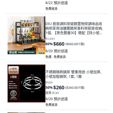
8/22
預計送達
免費退貨
DIU 廚房調料架碳鋼置物架調味品收
納架家用油鹽醬醋架香料架廚房收納,
1個, 【黑色雙層30】簡配【特小號】:
如圖, 1層
$1,651
$660
60
%
(
$660.00/1個
)
8/20
預計送達
免運 ∙ 免費退貨
不銹鋼隔熱鍋架 雙重用途 小號加厚,
小號加粗鍋架, 1套, 1層
$520
$260
50
%
(
$260.00/1個
)
運費 $141
8/20
預計送達
免費退貨