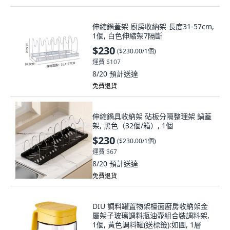
伸縮鍋蓋架 廚房收納架 長度31-57cm,
1個, 白色伸縮架7隔斷
$230
(
$230.00/1個
)
運費 $107
8/20
預計送達
免費退貨
伸縮鍋具收納架 砧板分隔整理架 鍋蓋
架, 黑色（32個/箱）, 1個
$230
(
$230.00/1個
)
運費 $67
8/20
預計送達
免費退貨
DIU 調料罐置物架檯面廚房收納架金
屬架子玻璃調料瓶油壺組合裝調料架,
1個, 黃色調料罐(送標籤):如圖, 1層