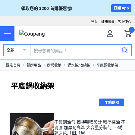
領取您的
$200
首購優惠卷!
打開 App
登入
註冊會員
客服中心
全部
酷澎首頁
餐廚用品
廚房收納
瀝水架/收納架
平底鍋收納架
平底鍋收納架
篩選器
不鏽鋼油勺 獨特鴨嘴設計 精準控油 不
滴漏 加厚耐高溫 大容量分裝勺, 不銹
鋼原色, 1個, 1層