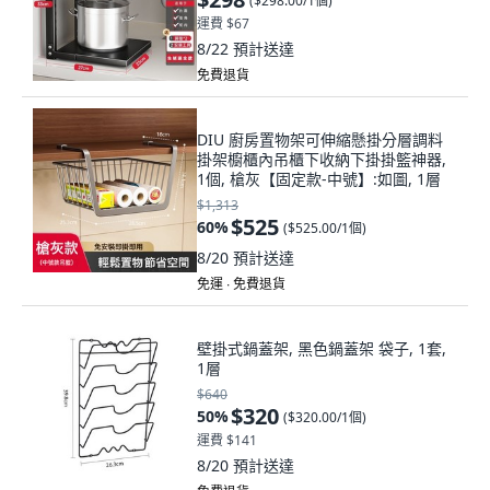
(
$298.00/1個
)
運費 $67
8/22
預計送達
免費退貨
DIU 廚房置物架可伸縮懸掛分層調料
掛架櫥櫃內吊櫃下收納下掛掛籃神器,
1個, 槍灰【固定款-中號】:如圖, 1層
$1,313
$525
60
%
(
$525.00/1個
)
8/20
預計送達
免運 ∙ 免費退貨
壁掛式鍋蓋架, 黑色鍋蓋架 袋子, 1套,
1層
$640
$320
50
%
(
$320.00/1個
)
運費 $141
8/20
預計送達