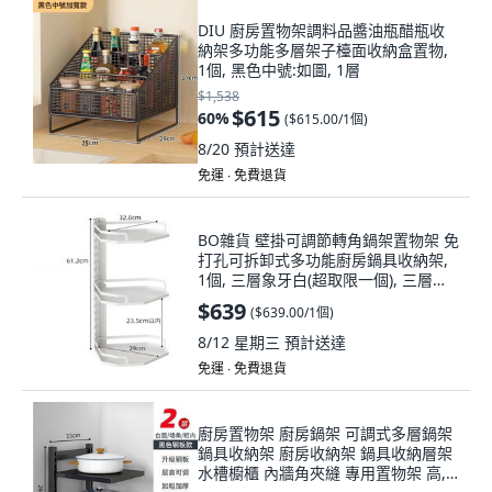
DIU 廚房置物架調料品醬油瓶醋瓶收
納架多功能多層架子檯面收納盒置物,
1個, 黑色中號:如圖, 1層
$1,538
$615
60
%
(
$615.00/1個
)
8/20
預計送達
免運 ∙ 免費退貨
BO雜貨 壁掛可調節轉角鍋架置物架 免
打孔可拆卸式多功能廚房鍋具收納架,
1個, 三層象牙白(超取限一個), 三層象
牙白(超取限一個)
$639
(
$639.00/1個
)
8/12 星期三
預計送達
免運 ∙ 免費退貨
廚房置物架 廚房鍋架 可調式多層鍋架
鍋具收納架 廚房收納架 鍋具收納層架
水槽櫥櫃 內牆角夾縫 專用置物架 高, 1