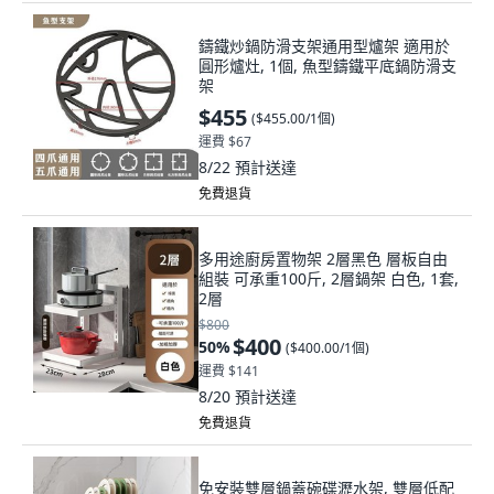
鑄鐵炒鍋防滑支架通用型爐架 適用於
圓形爐灶, 1個, 魚型鑄鐵平底鍋防滑支
架
$455
(
$455.00/1個
)
運費 $67
8/22
預計送達
免費退貨
多用途廚房置物架 2層黑色 層板自由
組裝 可承重100斤, 2層鍋架 白色, 1套,
2層
$800
$400
50
%
(
$400.00/1個
)
運費 $141
8/20
預計送達
免費退貨
免安裝雙層鍋蓋碗碟瀝水架, 雙層低配