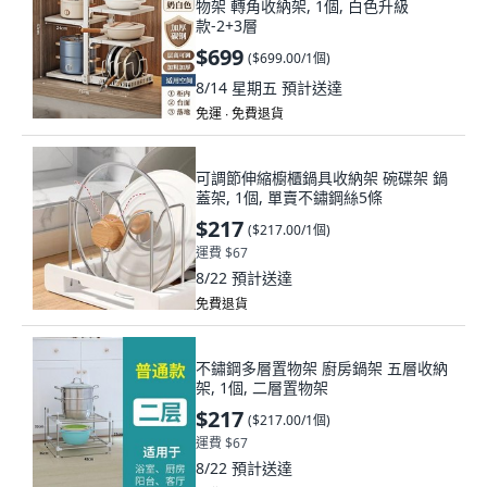
物架 轉角收納架, 1個, 白色升級
款-2+3層
$699
(
$699.00/1個
)
8/14 星期五
預計送達
免運 ∙ 免費退貨
可調節伸縮櫥櫃鍋具收納架 碗碟架 鍋
蓋架, 1個, 單賣不鏽鋼絲5條
$217
(
$217.00/1個
)
運費 $67
8/22
預計送達
免費退貨
不鏽鋼多層置物架 廚房鍋架 五層收納
架, 1個, 二層置物架
$217
(
$217.00/1個
)
運費 $67
8/22
預計送達