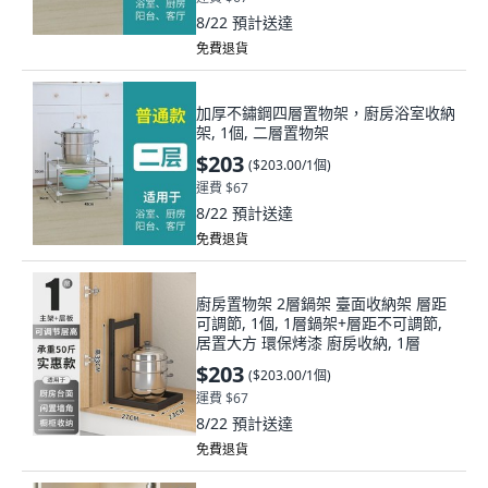
8/22
預計送達
免費退貨
加厚不鏽鋼四層置物架，廚房浴室收納
架, 1個, 二層置物架
$203
(
$203.00/1個
)
運費 $67
8/22
預計送達
免費退貨
廚房置物架 2層鍋架 臺面收納架 層距
可調節, 1個, 1層鍋架+層距不可調節,
居置大方 環保烤漆 廚房收納, 1層
$203
(
$203.00/1個
)
運費 $67
8/22
預計送達
免費退貨