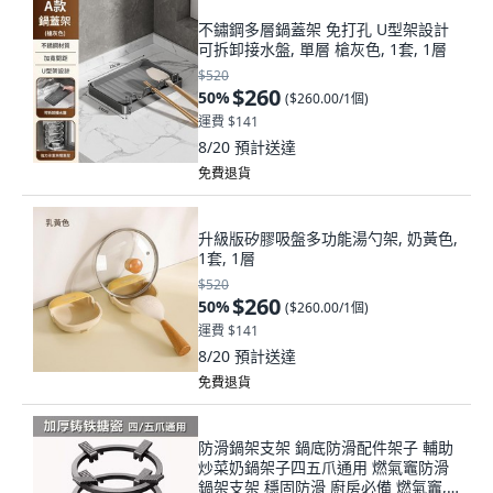
不鏽鋼多層鍋蓋架 免打孔 U型架設計
可拆卸接水盤, 單層 槍灰色, 1套, 1層
$520
$260
50
%
(
$260.00/1個
)
運費 $141
8/20
預計送達
免費退貨
升級版矽膠吸盤多功能湯勺架, 奶黃色,
1套, 1層
$520
$260
50
%
(
$260.00/1個
)
運費 $141
8/20
預計送達
免費退貨
防滑鍋架支架 鍋底防滑配件架子 輔助
炒菜奶鍋架子四五爪通用 燃氣竈防滑
鍋架支架 穩固防滑 廚房必備 燃氣竈, 1