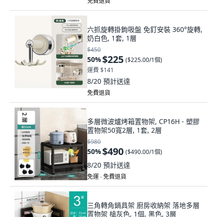
免費退貨
六抓旋轉掛鉤吸盤 免釘安裝 360°旋轉,
奶白色, 1套, 1層
$450
$225
50
%
(
$225.00/1個
)
運費 $141
8/20
預計送達
免費退貨
多層微波爐烤箱置物架, CP16H - 塑膠
置物架50寬2層, 1套, 2層
$980
$490
50
%
(
$490.00/1個
)
8/20
預計送達
免運 ∙ 免費退貨
三角轉角鍋具架 廚房收納架 落地多層
置物架 槍灰色, 1個, 黑色, 3層