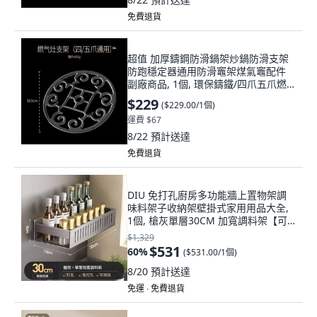
免費退貨
超值 加厚鑄鋼防滑鍋架炒鍋防滑支架
防跑穩定器通用防滑竈架煤氣竈配件
副廠商品, 1個, 環保鑄鐵/四爪五爪燃
氣竈通用-1個裝
$229
(
$229.00/1個
)
運費 $67
8/22
預計送達
免費退貨
DIU 免打孔廚房多功能牆上置物架調
味料架子收納架壁掛式家用用品大全,
1個, 槍灰單層30CM 加寬調料架【可
拆洗】:如圖, 1層
$1,329
$531
60
%
(
$531.00/1個
)
8/20
預計送達
免運 ∙ 免費退貨