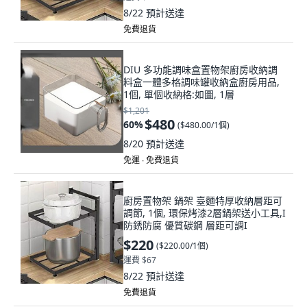
8/22
預計送達
免費退貨
DIU 多功能調味盒置物架廚房收納調
料盒一體多格調味罐收納盒廚房用品,
1個, 單個收納格:如圖, 1層
$1,201
$480
60
%
(
$480.00/1個
)
8/20
預計送達
免運 ∙ 免費退貨
廚房置物架 鍋架 臺麵特厚收納層距可
調節, 1個, 環保烤漆2層鍋架送小工具,I
防銹防腐 優質碳鋼 層距可調I
$220
(
$220.00/1個
)
運費 $67
8/22
預計送達
免費退貨