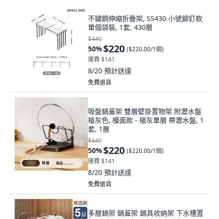
不鏽鋼伸縮折疊架, SS430 小號鉚釘款
單個袋裝, 1套, 430層
$440
$220
50
%
(
$220.00/1個
)
運費 $141
8/20
預計送達
免費退貨
吸盤鍋蓋架 雙層壁掛置物架 附瀝水盤
槍灰色, 檯面款 - 槍灰單層 帶瀝水盤, 1
套, 1層
$440
$220
50
%
(
$220.00/1個
)
運費 $141
8/20
預計送達
免費退貨
多層鍋架 鍋蓋架 鍋具收納架 下水槽置