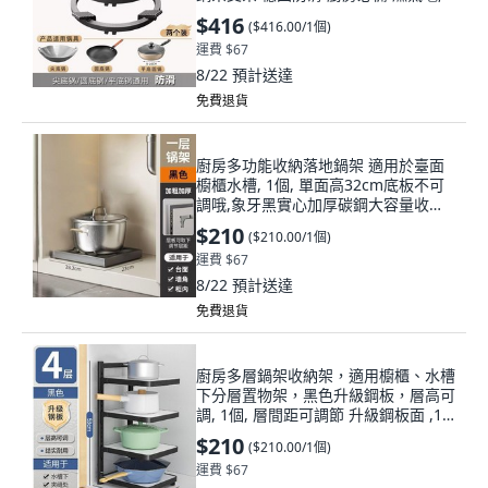
個, 鑄鐵加厚搪瓷一體 炒鍋用 2個
$416
(
$416.00/1個
)
運費 $67
8/22
預計送達
免費退貨
廚房多功能收納落地鍋架 適用於臺面
櫥櫃水槽, 1個, 單面高32cm底板不可
調哦,象牙黑實心加厚碳鋼大容量收納
架
$210
(
$210.00/1個
)
運費 $67
8/22
預計送達
免費退貨
廚房多層鍋架收納架，適用櫥櫃、水槽
下分層置物架，黑色升級鋼板，層高可
調, 1個, 層間距可調節 升級鋼板面 ,1
層基礎鍋架 不合適不建議, 1
$210
(
$210.00/1個
)
運費 $67