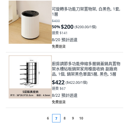
可旋轉多功能刀架置物架, 白黑色, 1套,
1層
$400
$200
50
%
(
$200.00/1個
)
運費 $141
8/20
預計送達
免費退貨
廚房調節多功能伸縮多層鍋蓋鍋具置物
架水槽砧板鍋架家用檯面收納 副廠商
品, 1個, 鍋架黑色單面5層, 黑色, 5層
$422
(
$422.00/1個
)
運費 $67
8/22
預計送達
免費退貨
6
8
9
10
7