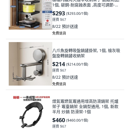
1個, 碳鋼-耐腐蝕表面 ,高度可調節-收
納神器 二層黝黑
$293
(
$293.00/1個
)
運費 $67
8/22
預計送達
免費退貨
八爪魚旋轉吸盤鍋鏟掛架, 1個, 槍灰吸
盤旋轉鍋鏟收納架
$214
(
$214.00/1個
)
運費 $67
8/22
預計送達
免費退貨
煤氣竈燃氣竈通用增高防滑鍋架 托爐
架子 竈臺鍋架 全鍋型通用, 1個, 新款
半月 炒鍋 防滑架-1個
$460
(
$460.00/1個
)
運費 $67