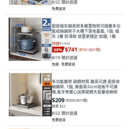
8/22
預計送達
免費退貨
廚房槍灰鍋具架多層置物架可摺疊多功
能收納鍋架子水槽下落地臺面, 1個, 槍
灰 2層 防滑款 放置更穩定:如圖, 1層
特價
$1,892
$741
60
%
(
$741.00/1個
)
8/19
預計送達
免運 ∙ 免費退貨
多功能層架 碳鋼材質 層高可調 廚房收
納鍋架, 1個, 單面高32cm底板不可調
哦,象牙黑實心加厚碳鋼大容量收納架
$209
(
$209.00/1個
)
運費 $67
8/22
預計送達
免費退貨