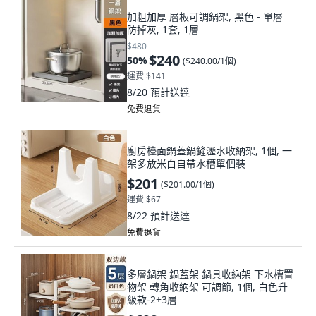
加粗加厚 層板可調鍋架, 黑色 - 單層
防掉灰, 1套, 1層
$480
$240
50
%
(
$240.00/1個
)
運費 $141
8/20
預計送達
免費退貨
廚房檯面鍋蓋鍋鏟瀝水收納架, 1個, 一
架多放米白自帶水槽單個裝
$201
(
$201.00/1個
)
運費 $67
8/22
預計送達
免費退貨
多層鍋架 鍋蓋架 鍋具收納架 下水槽置
物架 轉角收納架 可調節, 1個, 白色升
級款-2+3層