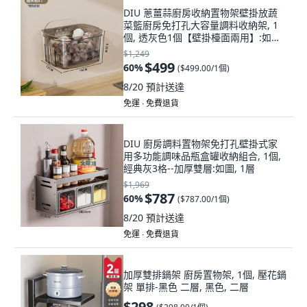
DIU 蔥薑蒜廚房收納置物架壁掛放蔬
菜籃廚房免打孔大容量調料收納架, 1
個, 透灰色1個【壁掛檯面兩用】:如圖,
1層
$1,249
$499
60
%
(
$499.00/1個
)
8/20
預計送達
免運 ∙ 免費退貨
DIU 廚房調料置物架免打孔壁掛式家
用多功能調味品瓶盒罐收納組合, 1個,
經典灰3格--加厚雙層:如圖, 1層
$1,969
$787
60
%
(
$787.00/1個
)
8/20
預計送達
免運 ∙ 免費退貨
加厚雙排鍋架 廚房置物架, 1個, 壓花鍋
架 單排-黑色 二層, 黑色, 二層
$298