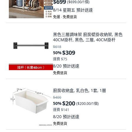
$699
(
$699.00/1個
)
8/14 星期五
預計送達
免運 ∙ 免費退貨
黑色三層調味架 廚房壁掛收納架, 黑色
40CM掛杆, 黑色, 三層, 40CM掛杆
$618
$309
50
%
運費 $75
8/20
預計送達
免費退貨
廚房收納盒, 乳白色, 1套, 1層
$400
$200
50
%
(
$200.00/1個
)
運費 $141
8/20
預計送達
免費退貨