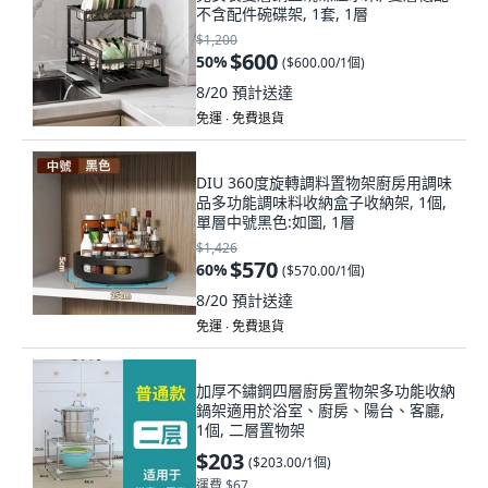
不含配件碗碟架, 1套, 1層
$1,200
$600
50
%
(
$600.00/1個
)
8/20
預計送達
免運 ∙ 免費退貨
DIU 360度旋轉調料置物架廚房用調味
品多功能調味料收納盒子收納架, 1個,
單層中號黑色:如圖, 1層
$1,426
$570
60
%
(
$570.00/1個
)
8/20
預計送達
免運 ∙ 免費退貨
加厚不鏽鋼四層廚房置物架多功能收納
鍋架適用於浴室、廚房、陽台、客廳,
1個, 二層置物架
$203
(
$203.00/1個
)
運費 $67