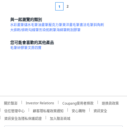
2
1
與一起瀏覽的類別
水彩畫筆
儲水毛筆
油畫筆
壓克力筆
東洋畫毛筆
書法毛筆
斜角刷
大排刷/排刷
勾線筆
形染拓刷筆
海綿筆刷
刮膠筆
您可能會喜歡的其他產品
毛筆
矽膠筆
文房四寶
Investor Relations
關於酷澎
Coupang使用者條款
退換貨政策
信任管理中心
顧客隱私權政策通知
安心購物
資訊安全
資訊安全及隱私保護認證
加入酷澎商城