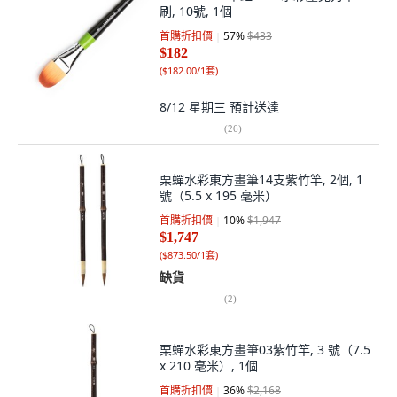
刷, 10號, 1個
首購折扣價
57
%
$433
$182
(
$182.00/1套
)
8/12 星期三
預計送達
(
26
)
栗蟬水彩東方畫筆14支紫竹竿, 2個, 1
號（5.5 x 195 毫米）
首購折扣價
10
%
$1,947
$1,747
(
$873.50/1套
)
缺貨
(
2
)
栗蟬水彩東方畫筆03紫竹竿, 3 號（7.5
x 210 毫米）, 1個
首購折扣價
36
%
$2,168