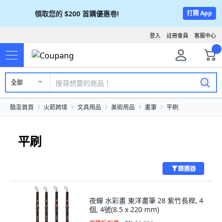
領取您的
$200
首購優惠卷!
打開 App
登入
註冊會員
客服中心
全部
酷澎首頁
火箭跨境
文具用品
美術用品
畫筆
平刷
平刷
篩選器
夜蟬 水彩畫 東洋畫筆 28 紫竹長桿, 4
個, 4號(8.5 x 220 mm)