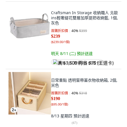
Craftsman In Storage 收納職人 北歐
ins輕奢緹花雙層加厚提把收納籃, 1個,
灰色
首購折扣價
40
%
$399
$239
(
$239.00/1個
)
明天 8/11 (二)
預計送達
满 $1,500 再省 $75 (王道卡)
日常重點 透明窗帶蓋衣物收納箱, 2個,
米色
首購折扣價
40
%
$318
$190
(
$95.00/1個
)
8/13 星期四
預計送達
(
67
)