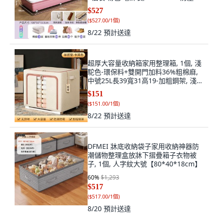
開蓋
$527
(
$527.00/1個
)
8/22
預計送達
超厚大容量收納箱家用整理箱, 1個, 淺
駝色-環保料+雙開門加料36%粗棉麻,
中號25L長39寬31高19-加粗鋼架, 淺駝
色
$151
(
$151.00/1個
)
8/22
預計送達
DFMEI 牀底收納袋子家用收納神器防
潮儲物整理盒放牀下摺疊箱子衣物被
子, 1個, 人字紋大號【80*40*18cm】
60
%
$1,293
$517
(
$517.00/1個
)
8/20
預計送達