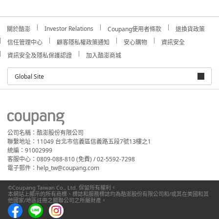
Investor Relations
關於酷澎
Coupang使用者條款
退換貨政策
信任管理中心
顧客隱私權政策通知
安心購物
資訊安全
資訊安全及隱私保護認證
加入酷澎商城
Global Site
公司名稱：酷澎股份有限公司
聯繫地址：11049 台北市信義區信義路五段7號13樓之1
統編：91002999
客服中心：0809-088-810 (免費) / 02-5592-7298
電子郵件：help_tw@coupang.com
©Coupang Taiwan Co., Ltd. 保留所有權利。
本網站上顯示的所有商標、標誌和服務標誌均為酷澎股份有限公司和/或其在美國和其
他國家/地區註冊之關聯公司之所屬財產。