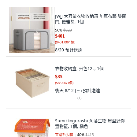
JWJJ 大容量衣物收納箱 加厚布藝 雙開
門, 優雅灰, 1個
56
%
$920
$401
(
$401.00/1個
)
8/20
預計送達
衣物收納盒, 米色12L, 1個
$85
(
$85.00/1個
)
後天 8/12 (三)
預計送達
(
1
)
Sumikkogurashi 角落生物 屋型迷你
置物籃, 1個, 橘色
首購折扣價
40
%
$415