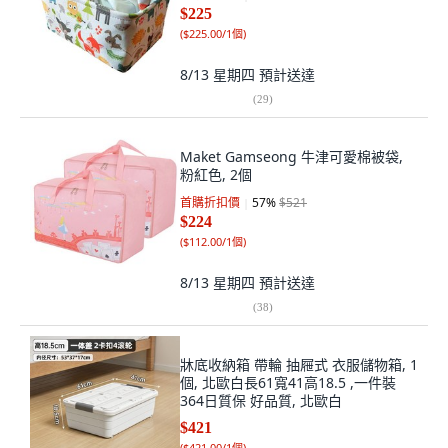
$225
(
$225.00/1個
)
8/13 星期四
預計送達
(
29
)
Maket Gamseong 牛津可愛棉被袋,
粉紅色, 2個
首購折扣價
57
%
$521
$224
(
$112.00/1個
)
8/13 星期四
預計送達
(
38
)
牀底收納箱 帶輪 抽屜式 衣服儲物箱, 1
個, 北歐白長61寬41高18.5 ,一件裝
364日質保 好品質, 北歐白
$421
(
$421.00/1個
)