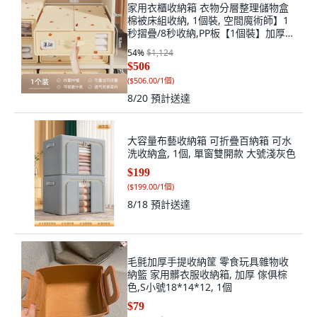
家用衣櫃收納箱 衣物分層整理儲物盒
棉被床組收納, 1個裝, 空間魔術師】1
秒摺疊/8秒收納,PP板【1個裝】加厚耐
磨不易破
54
%
$1,124
$506
(
$506.00/1個
)
8/20
預計送達
大容量布藝收納箱 可折疊百納箱 可水
洗收納盒, 1個, 單窗雙開款 大號淺灰色
$199
(
$199.00/1個
)
8/18
預計送達
毛氈加厚手提收納筐 零食玩具雜物收
納籃 家用髒衣服收納箱, 加厚 傢俱棕
色,S小號18*14*12, 1個
$79