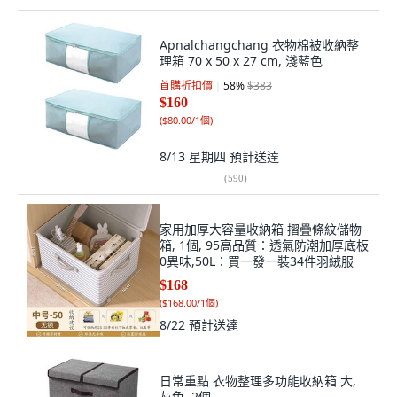
Apnalchangchang 衣物棉被收納整
理箱 70 x 50 x 27 cm, 淺藍色
首購折扣價
58
%
$383
$160
(
$80.00/1個
)
8/13 星期四
預計送達
(
590
)
家用加厚大容量收納箱 摺疊條紋儲物
箱, 1個, 95高品質：透氣防潮加厚底板
0異味,50L：買一發一裝34件羽絨服
$168
(
$168.00/1個
)
8/22
預計送達
日常重點 衣物整理多功能收納箱 大,
灰色, 2個