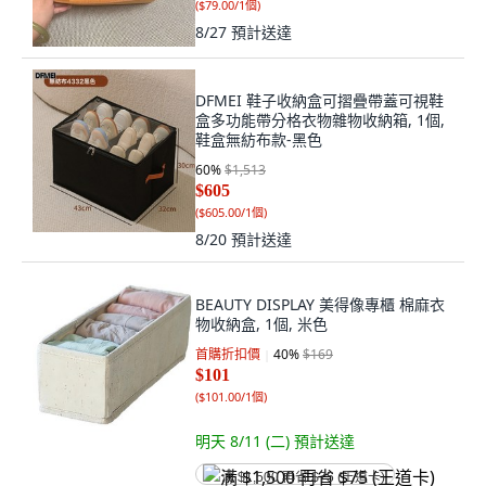
(
$79.00/1個
)
8/27
預計送達
DFMEI 鞋子收納盒可摺疊帶蓋可視鞋
盒多功能帶分格衣物雜物收納箱, 1個,
鞋盒無紡布款-黑色
60
%
$1,513
$605
(
$605.00/1個
)
8/20
預計送達
BEAUTY DISPLAY 美得像專櫃 棉麻衣
物收納盒, 1個, 米色
首購折扣價
40
%
$169
$101
(
$101.00/1個
)
明天 8/11 (二)
預計送達
满 $1,500 再省 $75 (王道卡)