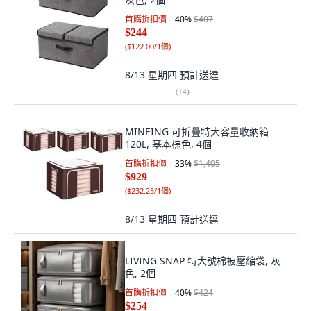
首購折扣價
40
%
$407
$244
(
$122.00/1個
)
8/13 星期四
預計送達
(
14
)
MINEING 可折疊特大容量收納箱
120L, 基本棕色, 4個
首購折扣價
33
%
$1,405
$929
(
$232.25/1個
)
8/13 星期四
預計送達
LIVING SNAP 特大號棉被壓縮袋, 灰
色, 2個
首購折扣價
40
%
$424
$254