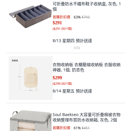
可折疊防水不織布鞋子收納盒, 灰色, 1
個
首購折扣價
63
%
$793
$291
(
$291.00/1個
)
8/13 星期四
預計送達
(
15
)
衣物收納板 衣櫃壓縮收納板 衣服收納
神器, 1個, 奶杏色
$299
(
$299.00/1個
)
8/14 星期五
預計送達
Soul Baekseo 大容量可折疊棉被衣物
收納整理布質防水收納箱, 灰色, 2個
首購折扣價
61
%
$451