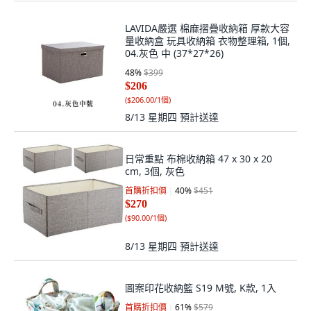
LAVIDA嚴選 棉麻摺疊收納箱 厚款大容
量收納盒 玩具收納箱 衣物整理箱, 1個,
04.灰色 中 (37*27*26)
48
%
$399
$206
(
$206.00/1個
)
8/13 星期四
預計送達
日常重點 布棉收納箱 47 x 30 x 20
cm, 3個, 灰色
首購折扣價
40
%
$451
$270
(
$90.00/1個
)
8/13 星期四
預計送達
圖案印花收納籃 S19 M號, K款, 1入
首購折扣價
61
%
$579