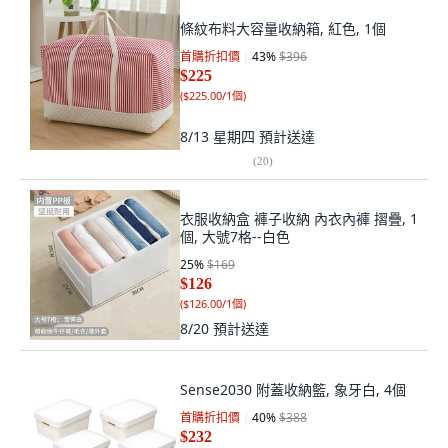
條紋布料大容量收納箱, 紅色, 1個
首購折扣價
43
%
$396
$225
(
$225.00/1個
)
8/13 星期四
預計送達
(
20
)
衣服收納盒 褲子收納 內衣內褲 摺疊, 1
個, 大號7格--白色
25
%
$169
$126
(
$126.00/1個
)
8/20
預計送達
Sense2030 附蓋收納籃, 象牙白, 4個
首購折扣價
40
%
$388
$232