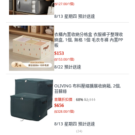
(
$127.00/1個
)
8/13 星期四
預計送達
衣櫃內置收納分格盒 衣服褲子整理收
納盒, 1個, 無格 1個 毛衣冬褲 內置PP
板
$153
(
$153.00/1個
)
8/22
預計送達
OLIVING 布料壓縮擴展收納箱, 2個,
苔蘚綠
首購折扣價
68
%
$2,111
$656
(
$328.00/1個
)
8/13 星期四
預計送達
(
24
)