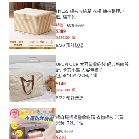
HYLSS 棉被收納箱 衣櫃 抽拉整理, 1
個, 標準色
特價
60
%
$997
$389
(
$389.00/1個
)
8/20
預計送達
UPUPFOUR 大容量收納袋 經典格紋設
計, 卡其小熊 大容量被子
包,58*46*22CM, 1個
$146
(
$146.00/1個
)
8/22
預計送達
棉麻鐵架摺疊收納箱 衣物棉被 米黃,
米黃 ,72L, 1個
63
%
$599
$216