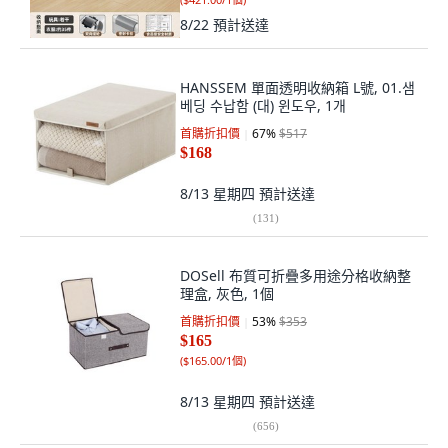
8/22
預計送達
HANSSEM 單面透明收納箱 L號, 01.샘
베딩 수납함 (대) 윈도우, 1개
首購折扣價
67
%
$517
$168
8/13 星期四
預計送達
(
131
)
DOSell 布質可折疊多用途分格收納整
理盒, 灰色, 1個
首購折扣價
53
%
$353
$165
(
$165.00/1個
)
8/13 星期四
預計送達
(
656
)