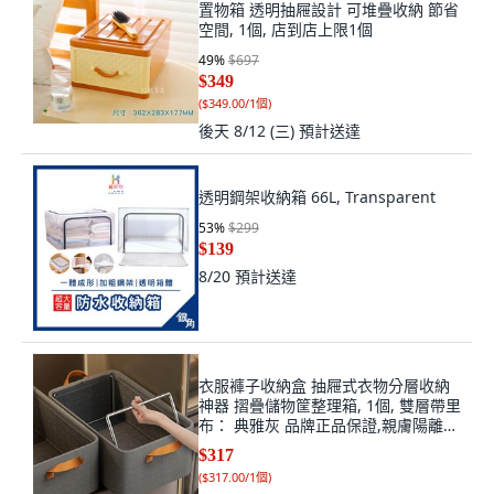
置物箱 透明抽屜設計 可堆疊收納 節省
空間, 1個, 店到店上限1個
49
%
$697
$349
(
$349.00/1個
)
後天 8/12 (三)
預計送達
透明鋼架收納箱 66L, Transparent
53
%
$299
$139
8/20
預計送達
衣服褲子收納盒 抽屜式衣物分層收納
神器 摺疊儲物筐整理箱, 1個, 雙層帶里
布： 典雅灰 品牌正品保證,親膚陽離子
進深47CM+划算兩件, 典雅灰
$317
(
$317.00/1個
)