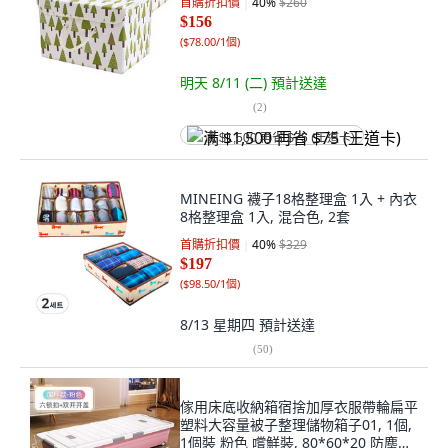
首購折扣價
40
%
$260
$156
(
$78.00/1個
)
明天 8/11 (二)
預計送達
(
2
)
满 $1,500 再省 $75 (王道卡)
MINEING 襪子18格整理盒 1入 + 內衣
8格整理盒 1入, 混合色, 2套
首購折扣價
40
%
$329
$197
(
$98.50/1個
)
8/13 星期四
預計送達
(
50
)
傢用床底收納箱宿捨加厚衣服帶輪扁平
塑料大容量被子整理儲物箱子01, 1個,
1個裝 粉色 嚐鮮裝, 80*60*20 防塵雙