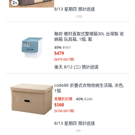
8/13 星期四
預計送達
(
16
)
聯府 鄉村直取式整理箱30L 台灣製 收
納箱 玩具箱, 1個, 藍
49
%
$957
$479
(
$479.00/1個
)
後天 8/12 (三)
預計送達
code86 折疊式衣物收納生活箱, 米色,
1個
首購折扣價
40
%
$280
$168
(
$168.00/1個
)
8/13 星期四
預計送達
(
4
)