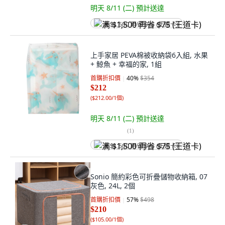
明天 8/11 (二)
預計送達
满 $1,500 再省 $75 (王道卡)
上手家居 PEVA棉被收納袋6入組, 水果
+ 鯨魚 + 幸福的家, 1組
首購折扣價
40
%
$354
$212
(
$212.00/1個
)
明天 8/11 (二)
預計送達
(
1
)
满 $1,500 再省 $75 (王道卡)
Sonio 簡約彩色可折疊儲物收納箱, 07
灰色, 24L, 2個
首購折扣價
57
%
$498
$210
(
$105.00/1個
)