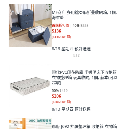
MF商店 多用途亞麻折疊收納箱, 1個,
海軍藍
首購折扣價
40
%
$228
$136
(
$136.00/1個
)
8/13 星期四
預計送達
(
131
)
現代PVC印花防塵 半透明床下收納箱
衣物整理箱 玩具收納, 1個, 赫本(可以
超取)
50
%
$419
$206
(
$206.00/1個
)
8/13 星期四
預計送達
聯府 J692 抽屜整理箱 收納箱 衣物箱