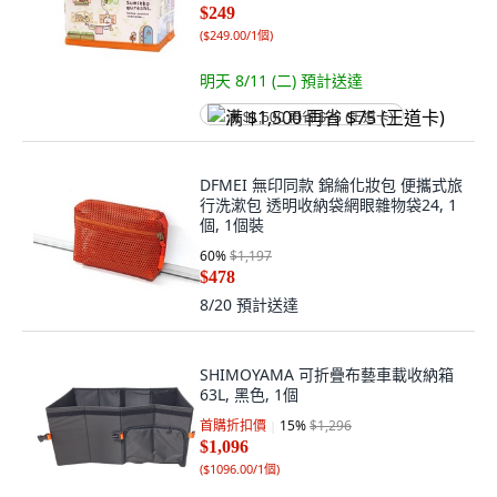
$249
(
$249.00/1個
)
明天 8/11 (二)
預計送達
满 $1,500 再省 $75 (王道卡)
DFMEI 無印同款 錦綸化妝包 便攜式旅
行洗漱包 透明收納袋網眼雜物袋24, 1
個, 1個裝
60
%
$1,197
$478
8/20
預計送達
SHIMOYAMA 可折疊布藝車載收納箱
63L, 黑色, 1個
首購折扣價
15
%
$1,296
$1,096
(
$1096.00/1個
)