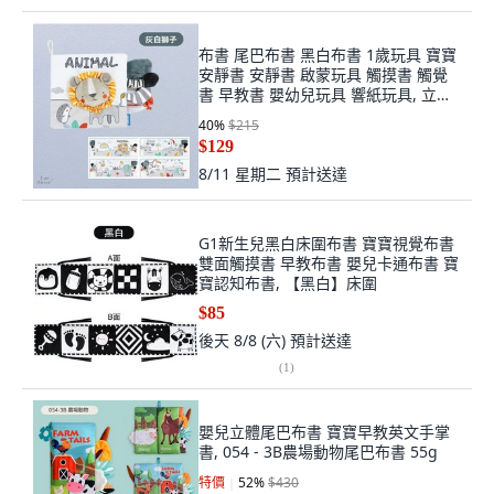
布書 尾巴布書 黑白布書 1歲玩具 寶寶
安靜書 安靜書 啟蒙玩具 觸摸書 觸覺
書 早教書 嬰幼兒玩具 響紙玩具, 立體
獅子布書
40
%
$215
$129
8/11 星期二
預計送達
G1新生兒黑白床圍布書 寶寶視覺布書
雙面觸摸書 早教布書 嬰兒卡通布書 寶
寶認知布書, 【黑白】床圍
$85
後天 8/8 (六)
預計送達
(
1
)
嬰兒立體尾巴布書 寶寶早教英文手掌
書, 054 - 3B農場動物尾巴布書 55g
特價
52
%
$430