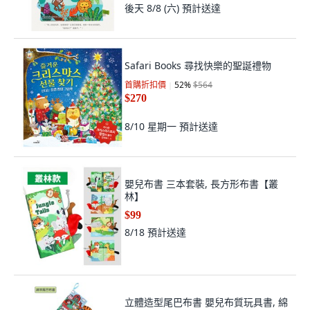
後天 8/8 (六)
預計送達
Safari Books 尋找快樂的聖誕禮物
首購折扣價
52
%
$564
$270
8/10 星期一
預計送達
嬰兒布書 三本套裝, 長方形布書【叢
林】
$99
8/18
預計送達
立體造型尾巴布書 嬰兒布質玩具書, 綿