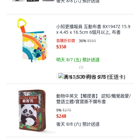
後天 8/8 (六)
預計送達
小知更播報員 互動布書 BX1947Z 15.9
x 4.45 x 16.5cm 6個月以上, 布書
首購折扣價
36
%
$550
$350
明天 8/7 (五)
預計送達
(
3
)
满 $1,500 再省 $75 (王道卡)
動物中英文【觸摸書】 認知/觸覺啟蒙/
雙語立體/寶寶撕不爛布書
9
%
$275
$248
後天 8/8 (六)
預計送達