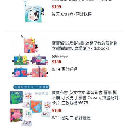
$199
後天 8/8 (六)
預計送達
寶寶觸覺認知布書 幼兒早教啟蒙動物
立體觸摸書, 農場尾巴kidsbooks
60
%
$450
$180
8/14
預計送達
寶寶布書 英文中文 學習布書 響紙 撕
不爛 可水洗 手掌書 Ocean, 插畫配對
卡片-三款隨機/6675
$100
8/11 星期二
預計送達