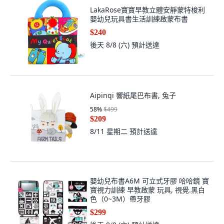
LakaRose寶寶早教立體安靜蒙特梭利
嬰幼兒玩具書生活訓練啟蒙布書
$240
後天 8/8 (六)
預計送達
Aipinqi 響紙尾巴布書, 兔子
58
%
$499
$209
8/11 星期二
預計送達
嬰幼兒布書A6M 可立式牙膠 哈哈鏡 寶
寶視力訓練 早教啟蒙 玩具, 視覺.黑白
色（0~3M）帶牙膠
$299