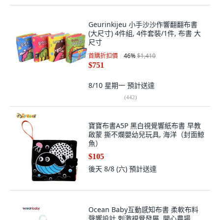
Geurinkijeu 小手沙沙作響翻翻布書
(大尺寸) 4件組, 4件套裝/1件, 布書 大
尺寸
首購折扣價
46
%
$1,410
$751
8/10 星期一
預計送達
(
442
)
寶寶布書A5P 黑白視覺響紙布書 早教
啟蒙 撕不爛嬰幼兒玩具, 海洋（封面鯨
魚）
$105
後天 8/8 (六)
預計送達
Ocean Baby互動感知布書 柔軟布料
聲響設計 刺激視覺發展, 開心農場