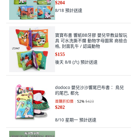
$204
8/18
預計送達
寶寶布書 響紙BB牙膠 嬰兒早教益智玩
具 可水洗撕不爛 動物字母圖案 商檢合
格, 封面乳牛 / 認識動物
$155
後天 8/8 (六)
預計送達
dodoco 嬰兒沙沙響尾巴布書： 鳥兒
的尾巴, 都允
首購折扣價
52
%
$423
$202
8/10 星期一
預計送達