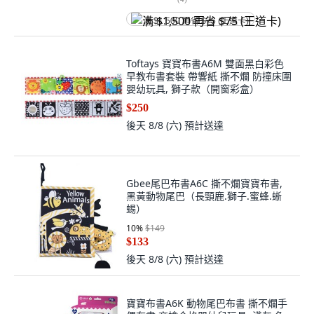
满 $1,500 再省 $75 (王道卡)
Toftays 寶寶布書A6M 雙面黑白彩色
早教布書套裝 帶響紙 撕不爛 防撞床圍
嬰幼玩具, 獅子款（開窗彩盒）
$250
後天 8/8 (六)
預計送達
Gbee尾巴布書A6C 撕不爛寶寶布書,
黑黃動物尾巴（長頸鹿.獅子.蜜蜂.蜥
蜴）
10
%
$149
$133
後天 8/8 (六)
預計送達
寶寶布書A6K 動物尾巴布書 撕不爛手