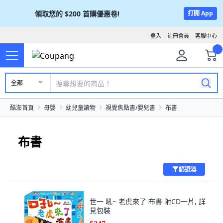
領取您的
$200
首購優惠卷!
打開 App
登入
註冊會員
客服中心
全部
酷澎首頁
母嬰
幼兒童讀物
視覺焦點書/嬰兒書
布書
布書
篩選器
世一 吼~ 老虎來了 布書 附CD一片, 詳
見包裝