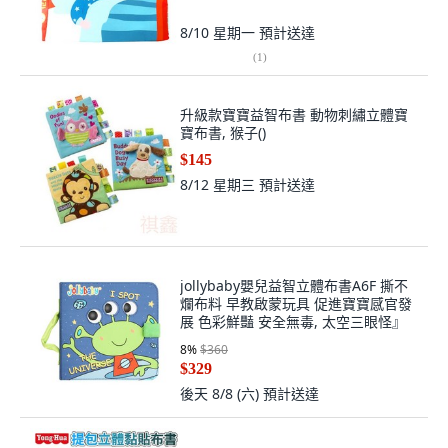
8/10 星期一
預計送達
(
1
)
升級款寶寶益智布書 動物刺繡立體寶
寶布書, 猴子()
$145
8/12 星期三
預計送達
jollybaby嬰兒益智立體布書A6F 撕不
爛布料 早教啟蒙玩具 促進寶寶感官發
展 色彩鮮豔 安全無毒, 太空三眼怪』
8
%
$360
$329
後天 8/8 (六)
預計送達