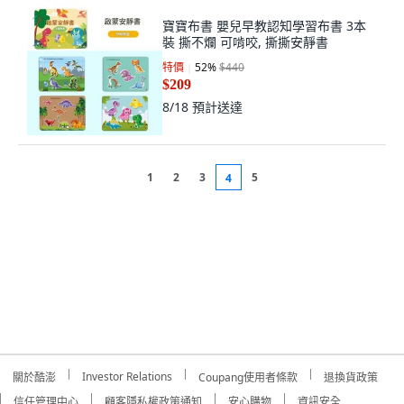
寶寶布書 嬰兒早教認知學習布書 3本
裝 撕不爛 可啃咬, 撕撕安靜書
特價
52
%
$440
$209
8/18
預計送達
1
2
3
5
4
Investor Relations
關於酷澎
Coupang使用者條款
退換貨政策
信任管理中心
顧客隱私權政策通知
安心購物
資訊安全