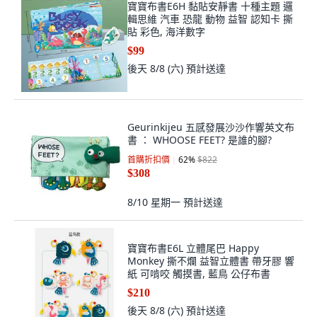
寶寶布書E6H 黏貼安靜書 十種主題 邏
輯思維 汽車 恐龍 動物 益智 認知卡 撕
貼 彩色, 海洋數字
$99
後天 8/8 (六)
預計送達
Geurinkijeu 五感發展沙沙作響英文布
書 ： WHOOSE FEET? 是誰的腳?
首購折扣價
62
%
$822
$308
8/10 星期一
預計送達
寶寶布書E6L 立體尾巴 Happy
Monkey 撕不爛 益智立體書 帶牙膠 響
紙 可啃咬 觸摸書, 藍鳥 公仔布書
$210
後天 8/8 (六)
預計送達