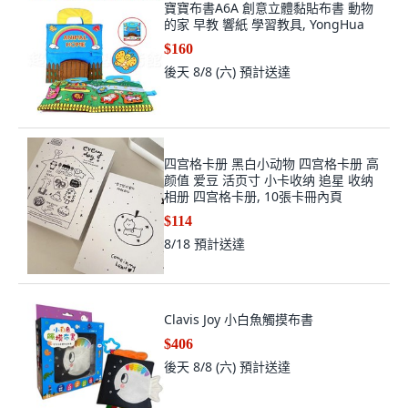
寶寶布書A6A 創意立體黏貼布書 動物
的家 早教 響紙 學習教具, YongHua
$160
後天 8/8 (六)
預計送達
四宫格卡册 黑白小动物 四宫格卡册 高
颜值 爱豆 活页寸 小卡收纳 追星 收纳
相册 四宫格卡册, 10張卡冊內頁
$114
8/18
預計送達
Clavis Joy 小白魚觸摸布書
$406
後天 8/8 (六)
預計送達