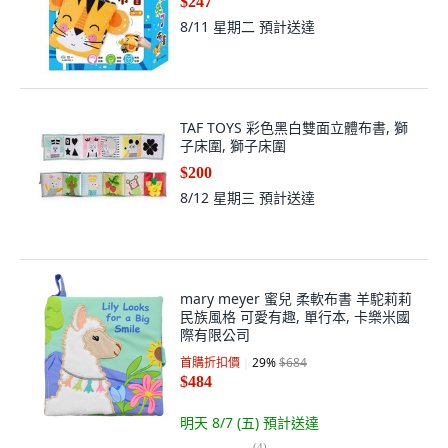
$247
8/11 星期二
預計送達
TAF TOYS 彩色黑白雙面立體布書, 獅
子床圍, 獅子床圍
$200
8/12 星期三
預計送達
mary meyer 蜜兒 柔軟布書 羊駝莉莉
民族風格 可愛有趣, 單行本, 卡樂米國
際有限公司
首購折扣價
29
%
$684
$484
明天 8/7 (五)
預計送達
(
4
)