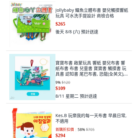
Jollybaby 鱷魚立體布書 嬰兒觸摸響紙
玩具 可水洗手提設計 商檢合格
$265
後天 8/8 (六)
預計送達
寶寶布書 啟蒙玩具 響紙 嬰兒布書 響
紙布書 布書 兒童書 寶寶書 觸摸書 玩
具書 認知書 尾巴布書, 恐龍(全英文),
布書
9
%
$120
$109
8/11 星期二
預計送達
Kes.B 玩樂我的每一天布書 早晨日常,
不適用
首購折扣價
58
%
$705
$294