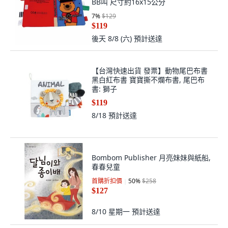
BB叫 尺寸約16x15公分
7
%
$129
$119
後天 8/8 (六)
預計送達
【台灣快速出貨 發票】動物尾巴布書
黑白紅布書 寶寶撕不爛布書, 尾巴布
書: 獅子
$119
8/18
預計送達
Bombom Publisher 月亮妹妹與紙船,
春春兒童
首購折扣價
50
%
$258
$127
8/10 星期一
預計送達