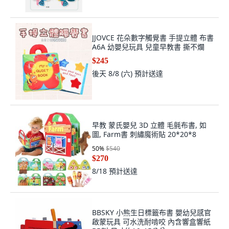
JJOVCE 花朵數字觸覺書 手提立體 布書
A6A 幼嬰兒玩具 兒童早教書 撕不爛
$245
後天 8/8 (六)
預計送達
早教 蒙氏嬰兒 3D 立體 毛氈布書, 如
圖, Farm書 刺繡魔術貼 20*20*8
50
%
$540
$270
8/18
預計送達
BBSKY 小熊生日標籤布書 嬰幼兒感官
啟蒙玩具 可水洗耐啃咬 內含響盒響紙