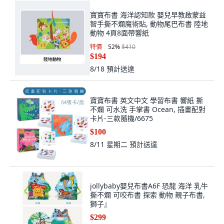
寶寶布書 海洋認知款 嬰兒早教啟蒙益
智手撕不爛魔術貼, 動物尾巴布書 陸地
動物 4頁8面帶響紙
特價
52
%
$410
$194
8/18
預計送達
寶寶布書 英文中文 學習布書 響紙 撕
不爛 可水洗 手掌書 Ocean, 插畫配對
卡片-三款隨機/6675
$100
8/11 星期二
預計送達
jollybaby嬰兒布書A6F 恐龍 海洋 乳牛
撕不爛 可咬布書 探索 動物 親子布書,
獅子』
$299