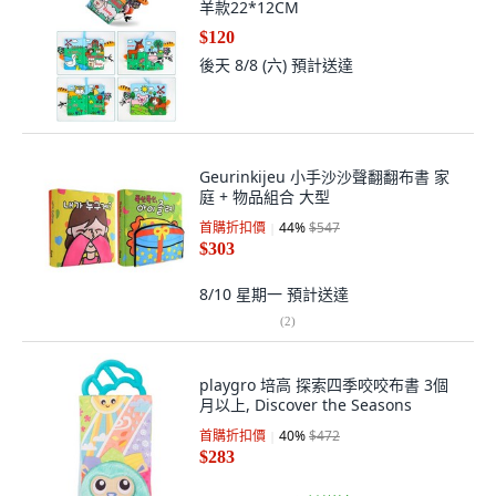
羊款22*12CM
$120
後天 8/8 (六)
預計送達
Geurinkijeu 小手沙沙聲翻翻布書 家
庭 + 物品組合 大型
首購折扣價
44
%
$547
$303
8/10 星期一
預計送達
(
2
)
playgro 培高 探索四季咬咬布書 3個
月以上, Discover the Seasons
首購折扣價
40
%
$472
$283