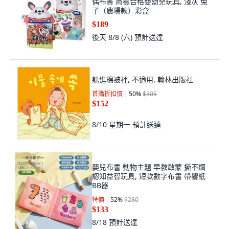
偶布書 商檢合格嬰幼兒玩具, 淺灰 兔
子（農場款）彩盒
$189
後天 8/8 (六)
預計送達
躲進棉被裡, 不適用, 翰林出版社
首購折扣價
50
%
$305
$152
8/10 星期一
預計送達
嬰兒布書 動物主題 早教啟蒙 撕不爛
認知益智玩具, 短款數字布書 帶響紙
BB器
特價
52
%
$280
$133
8/18
預計送達