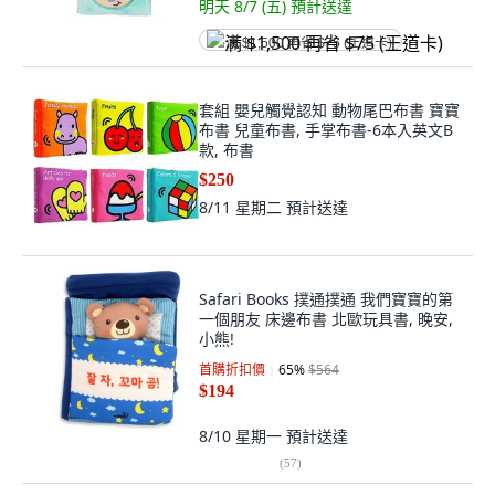
明天 8/7 (五)
預計送達
满 $1,500 再省 $75 (王道卡)
套組 嬰兒觸覺認知 動物尾巴布書 寶寶
布書 兒童布書, 手掌布書-6本入英文B
款, 布書
$250
8/11 星期二
預計送達
Safari Books 撲通撲通 我們寶寶的第
一個朋友 床邊布書 北歐玩具書, 晚安,
小熊!
首購折扣價
65
%
$564
$194
8/10 星期一
預計送達
(
57
)