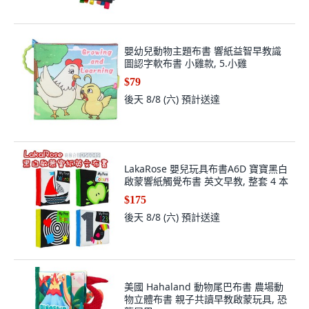
嬰幼兒動物主題布書 響紙益智早教識
圖認字軟布書 小雞款, 5.小雞
$79
後天 8/8 (六)
預計送達
LakaRose 嬰兒玩具布書A6D 寶寶黑白
啟蒙響紙觸覺布書 英文早教, 整套 4 本
$175
後天 8/8 (六)
預計送達
美國 Hahaland 動物尾巴布書 農場動
物立體布書 親子共讀早教啟蒙玩具, 恐