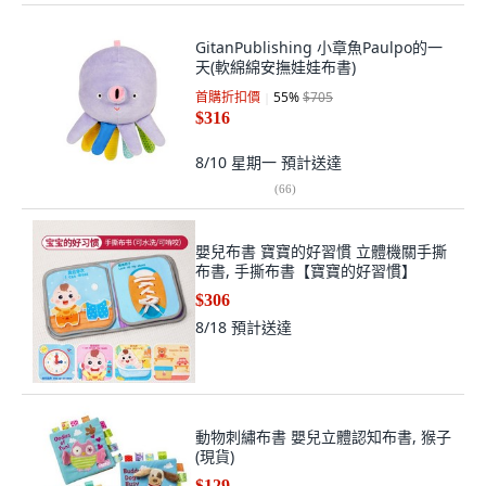
GitanPublishing 小章魚Paulpo的一
天(軟綿綿安撫娃娃布書)
首購折扣價
55
%
$705
$316
8/10 星期一
預計送達
(
66
)
嬰兒布書 寶寶的好習慣 立體機關手撕
布書, 手撕布書【寶寶的好習慣】
$306
8/18
預計送達
動物刺繡布書 嬰兒立體認知布書, 猴子
(現貨)
$129