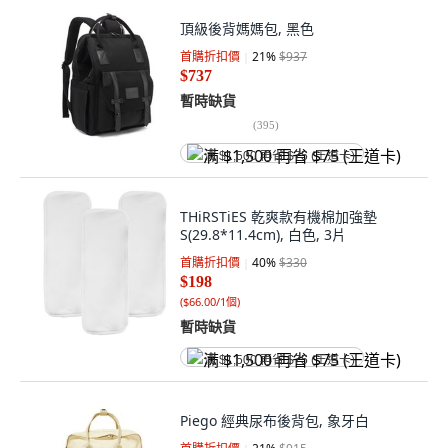
頂級後背媽媽包, 黑色
首購折扣價
21
%
$937
$737
暫時缺貨
(
395
)
满 $1,500 再省 $75 (王道卡)
THiRSTiES 乾爽款有機棉加強墊
S(29.8*11.4cm), 白色, 3片
首購折扣價
40
%
$330
$198
(
$66.00/1個
)
暫時缺貨
满 $1,500 再省 $75 (王道卡)
Piego 經典尿布後背包, 象牙白