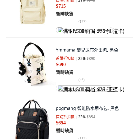
首購折扣價
21
%
$915
$715
暫時缺貨
(
177
)
满 $1,500 再省 $75 (王道卡)
Ymmama 嬰兒尿布外出包, 黑兔
首購折扣價
22
%
$890
$690
暫時缺貨
(
46
)
满 $1,500 再省 $75 (王道卡)
pogmang 智能防水尿布包, 黑色
首購折扣價
23
%
$854
$654
暫時缺貨
(
112
)