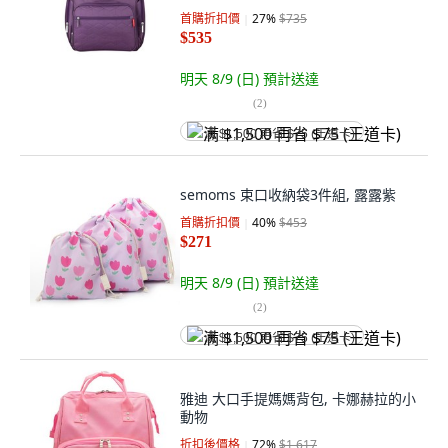
首購折扣價
27
%
$735
$535
明天 8/9 (日)
預計送達
(
2
)
满 $1,500 再省 $75 (王道卡)
semoms 束口收納袋3件組, 露露紫
首購折扣價
40
%
$453
$271
明天 8/9 (日)
預計送達
(
2
)
满 $1,500 再省 $75 (王道卡)
雅迪 大口手提媽媽背包, 卡娜赫拉的小
動物
折扣後價格
72
%
$1,617