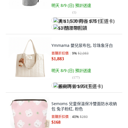
明天 8/9 (日)
預計送達
(
1
)
满 $1,500 再省 $75 (王道卡)
$3 酷澎幣回饋
Ymmama 嬰兒尿布包, 珍珠象牙白
首購折扣價
9
%
$2,083
$1,883
明天 8/9 (日)
預計送達
(
177
)
最高再省 $95 (王道卡)
Semoms 兒童保溫保冷雙面防水收納
包 兔子粉紅, 粉色
首購折扣價
40
%
$280
$168