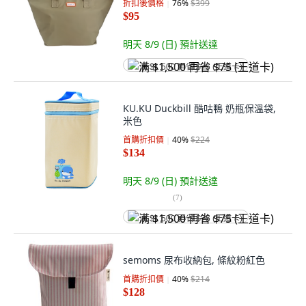
折扣後價格
76
%
$399
$95
明天 8/9 (日)
預計送達
满 $1,500 再省 $75 (王道卡)
KU.KU Duckbill 酷咕鴨 奶瓶保溫袋,
米色
首購折扣價
40
%
$224
$134
明天 8/9 (日)
預計送達
(
7
)
满 $1,500 再省 $75 (王道卡)
semoms 尿布收納包, 條紋粉紅色
首購折扣價
40
%
$214
$128