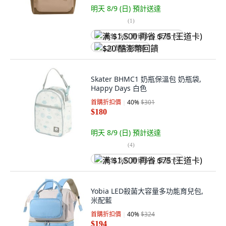
明天 8/9 (日)
預計送達
(
1
)
满 $1,500 再省 $75 (王道卡)
$20 酷澎幣回饋
Skater BHMC1 奶瓶保溫包 奶瓶袋,
Happy Days 白色
首購折扣價
40
%
$301
$180
明天 8/9 (日)
預計送達
(
4
)
满 $1,500 再省 $75 (王道卡)
Yobia LED殺菌大容量多功能育兒包,
米配藍
首購折扣價
40
%
$324
$194