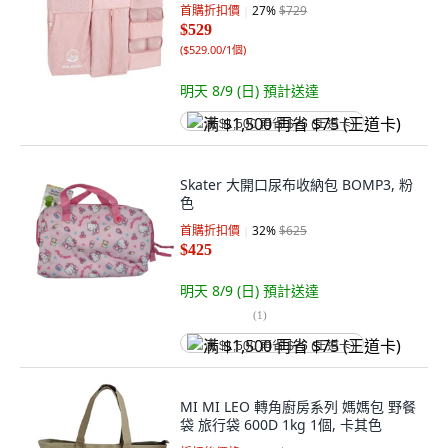
首購折扣價
27
%
$729
$529
(
$529.00/1個
)
明天 8/9 (日)
預計送達
满 $1,500 再省 $75 (王道卡)
Skater 大開口尿布收納包 BOMP3, 粉
色
首購折扣價
32
%
$625
$425
明天 8/9 (日)
預計送達
(
1
)
满 $1,500 再省 $75 (王道卡)
MI MI LEO 轉角廚房系列 媽媽包 野餐
袋 旅行袋 600D 1kg 1個, 卡其色