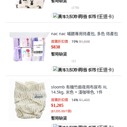
暫時缺貨
(
170
)
满 $1,500 再省 $75 (王道卡)
nac nac 哺餵專用待產包, 多色 待產包
首購折扣價
19
%
$1,038
$838
暫時缺貨
(
1
)
满 $1,500 再省 $75 (王道卡)
sloomb 有機竹麻夜用布尿布 XL
14.5kg, 米色 + 淺咖啡色, 1件
首購折扣價
14
%
$1,405
$1,205
(
$1205.00/1個
)
暫時缺貨