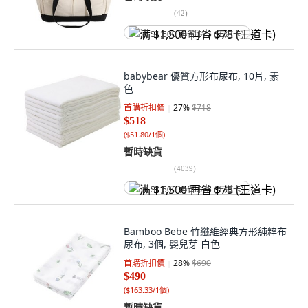
(
42
)
满 $1,500 再省 $75 (王道卡)
babybear 優質方形布尿布, 10片, 素
色
首購折扣價
27
%
$718
$518
(
$51.80/1個
)
暫時缺貨
(
4039
)
满 $1,500 再省 $75 (王道卡)
Bamboo Bebe 竹纖維經典方形純粹布
尿布, 3個, 嬰兒芽 白色
首購折扣價
28
%
$690
$490
(
$163.33/1個
)
暫時缺貨