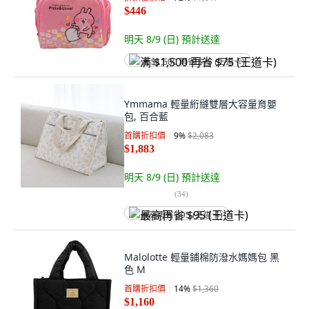
$446
明天 8/9 (日)
預計送達
满 $1,500 再省 $75 (王道卡)
Ymmama 輕量絎縫雙層大容量育嬰
包, 百合藍
首購折扣價
9
%
$2,083
$1,883
明天 8/9 (日)
預計送達
(
34
)
最高再省 $95 (王道卡)
Malolotte 輕量鋪棉防潑水媽媽包 黑
色 M
首購折扣價
14
%
$1,360
$1,160