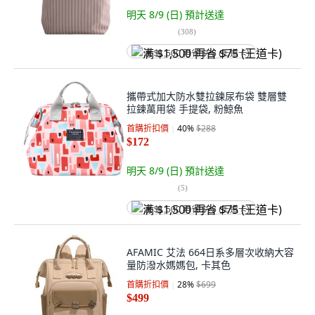
明天 8/9 (日)
預計送達
(
308
)
满 $1,500 再省 $75 (王道卡)
攜帶式加大防水雙拉鍊尿布袋 雙層雙
拉鍊萬用袋 手提袋, 粉鯨魚
首購折扣價
40
%
$288
$172
明天 8/9 (日)
預計送達
(
5
)
满 $1,500 再省 $75 (王道卡)
AFAMIC 艾法 664日系多層次收納大容
量防潑水媽媽包, 卡其色
首購折扣價
28
%
$699
$499