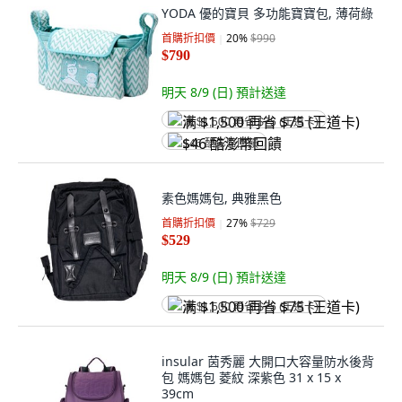
YODA 優的寶貝 多功能寶寶包, 薄荷綠
首購折扣價
20
%
$990
$790
明天 8/9 (日)
預計送達
满 $1,500 再省 $75 (王道卡)
$46 酷澎幣回饋
素色媽媽包, 典雅黑色
首購折扣價
27
%
$729
$529
明天 8/9 (日)
預計送達
满 $1,500 再省 $75 (王道卡)
insular 茵秀麗 大開口大容量防水後背
包 媽媽包 菱紋 深紫色 31 x 15 x
39cm