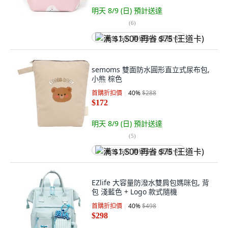
明天 8/9 (日)
預計送達
(
6
)
满 $1,500 再省 $75 (王道卡)
semoms 雙面防水圓形直立式尿布包,
小熊 棕色
首購折扣價
40
%
$288
$172
明天 8/9 (日)
預計送達
(
5
)
满 $1,500 再省 $75 (王道卡)
EZlife 大容量防潑水雙肩包媽咪包, 背
包 淺藍色 + Logo 款式隨機
首購折扣價
40
%
$498
$298