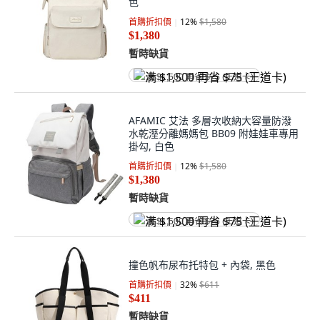
色
首購折扣價
12
%
$1,580
$1,380
暫時缺貨
满 $1,500 再省 $75 (王道卡)
AFAMIC 艾法 多層次收納大容量防潑
水乾溼分離媽媽包 BB09 附娃娃車專用
掛勾, 白色
首購折扣價
12
%
$1,580
$1,380
暫時缺貨
满 $1,500 再省 $75 (王道卡)
撞色帆布尿布托特包 + 內袋, 黑色
首購折扣價
32
%
$611
$411
暫時缺貨