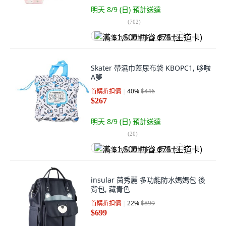
明天 8/9 (日)
預計送達
(
702
)
满 $1,500 再省 $75 (王道卡)
Skater 帶濕巾蓋尿布袋 KBOPC1, 哆啦
A夢
首購折扣價
40
%
$446
$267
明天 8/9 (日)
預計送達
(
20
)
满 $1,500 再省 $75 (王道卡)
insular 茵秀麗 多功能防水媽媽包 後
背包, 藏青色
首購折扣價
22
%
$899
$699