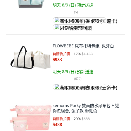
明天 8/9 (日)
預計送達
(
5
)
满 $1,500 再省 $75 (王道卡)
$15 酷澎幣回饋
FLOWBEBE 尿布托特包組, 象牙白
首購折扣價
17
%
$1,133
$933
明天 8/9 (日)
預計送達
(
679
)
满 $1,500 再省 $75 (王道卡)
semoms Porky 雙面防水尿布包 + 迷
你包組合, 兔子款 粉紅色
首購折扣價
29
%
$688
$488