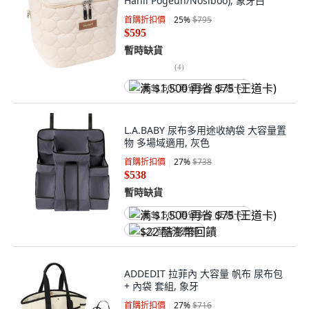
Hanil Pogeun/Nosiboo), 象牙白
首購折扣價
25
%
$795
$595
暫時缺貨
(
4
)
满 $1,500 再省 $75 (王道卡)
L.A.BABY 尿布多用途收納袋 大容量置
物 多場域適用, 灰色
首購折扣價
27
%
$738
$538
暫時缺貨
满 $1,500 再省 $75 (王道卡)
$22 酷澎幣回饋
ADDEDIT 拉菲內 大容量 帆布 尿布包
+ 內袋 套組, 象牙
首購折扣價
27
%
$716