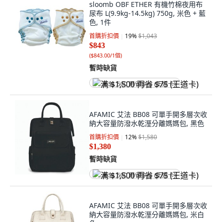
sloomb OBF ETHER 有機竹棉夜用布
尿布 L(9.9kg-14.5kg) 750g, 米色 + 藍
色, 1件
首購折扣價
19
%
$1,043
$843
(
$843.00/1個
)
暫時缺貨
满 $1,500 再省 $75 (王道卡)
AFAMIC 艾法 BB08 可單手開多層次收
納大容量防潑水乾溼分離媽媽包, 黑色
首購折扣價
12
%
$1,580
$1,380
暫時缺貨
满 $1,500 再省 $75 (王道卡)
AFAMIC 艾法 BB08 可單手開多層次收
納大容量防潑水乾溼分離媽媽包, 米白