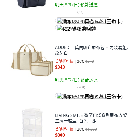
明天 8/9 (日)
預計送達
(
32
)
满 $1,500 再省 $75 (王道卡)
$22 酷澎幣回饋
ADDEDIT 莫內帆布尿布包 + 內袋套組,
象牙白
首購折扣價
36
%
$543
$343
明天 8/9 (日)
預計送達
(
268
)
满 $1,500 再省 $75 (王道卡)
LIVING SMILE 微笑口袋系列尿布收架
三層一般型, 白色, 1組
首購折扣價
20
%
$1,000
$800