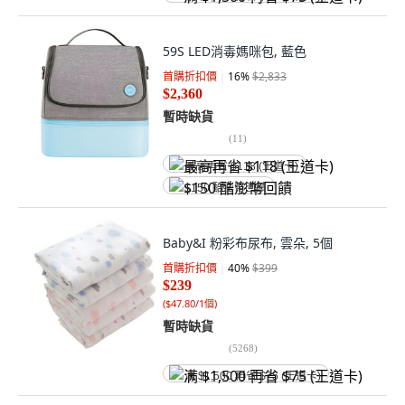
59S LED消毒媽咪包, 藍色
首購折扣價
16
%
$2,833
$2,360
暫時缺貨
(
11
)
最高再省 $118 (王道卡)
$150 酷澎幣回饋
Baby&I 粉彩布尿布, 雲朵, 5個
首購折扣價
40
%
$399
$239
(
$47.80/1個
)
暫時缺貨
(
5268
)
满 $1,500 再省 $75 (王道卡)