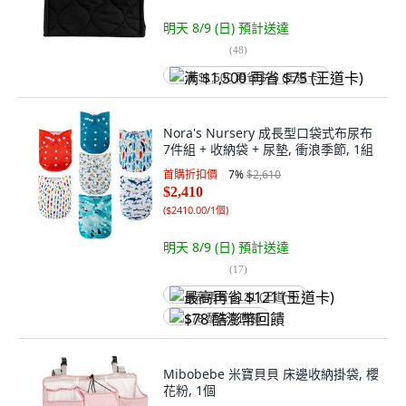
明天 8/9 (日)
預計送達
(
48
)
满 $1,500 再省 $75 (王道卡)
Nora's Nursery 成長型口袋式布尿布
7件組 + 收納袋 + 尿墊, 衝浪季節, 1組
首購折扣價
7
%
$2,610
$2,410
(
$2410.00/1個
)
明天 8/9 (日)
預計送達
(
17
)
最高再省 $121 (王道卡)
$78 酷澎幣回饋
Mibobebe 米寶貝貝 床邊收納掛袋, 櫻
花粉, 1個