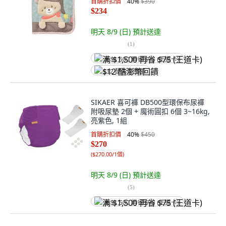
首購折扣價
40
%
$390
$234
明天 8/9 (日)
預計送達
(
1
)
满 $1,500 再省 $75 (王道卡)
$12 酷澎幣回饋
SIKAER 喜可褲 DB500型環保布尿褲
附吸尿墊 2個 + 魔術圓扣 6個 3~16kg,
亮紫色, 1組
首購折扣價
40
%
$450
$270
(
$270.00/1個
)
明天 8/9 (日)
預計送達
(
5
)
满 $1,500 再省 $75 (王道卡)