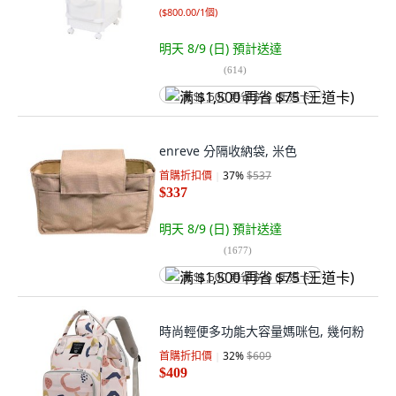
(
$800.00/1個
)
明天 8/9 (日)
預計送達
(
614
)
满 $1,500 再省 $75 (王道卡)
enreve 分隔收納袋, 米色
首購折扣價
37
%
$537
$337
明天 8/9 (日)
預計送達
(
1677
)
满 $1,500 再省 $75 (王道卡)
時尚輕便多功能大容量媽咪包, 幾何粉
首購折扣價
32
%
$609
$409