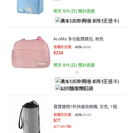
明天 8/9 (日)
預計送達
满 $1,500 再省 $75 (王道卡)
AcoMo 多功能媽媽包, 粉色
首購折扣價
40
%
$390
$234
明天 8/9 (日)
預計送達
(
5
)
满 $1,500 再省 $75 (王道卡)
$20 酷澎幣回饋
寶寶雜物1秒快速收納桶, 灰色, 1個
首購折扣價
40
%
$129
$77
(
$77.00/1個
)