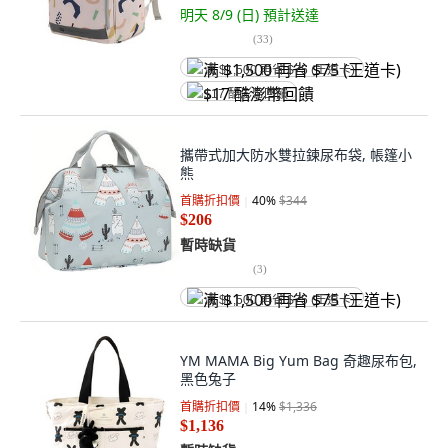
明天 8/9 (日)
預計送達
(
33
)
满 $1,500 再省 $75 (王道卡)
$17 酷澎幣回饋
攜帶式加大防水雙拉鍊尿布袋, 帳篷小
熊
首購折扣價
40
%
$344
$206
暫時缺貨
(
3
)
满 $1,500 再省 $75 (王道卡)
YM MAMA Big Yum Bag 奇趣尿布包,
黑色兔子
首購折扣價
14
%
$1,336
$1,136