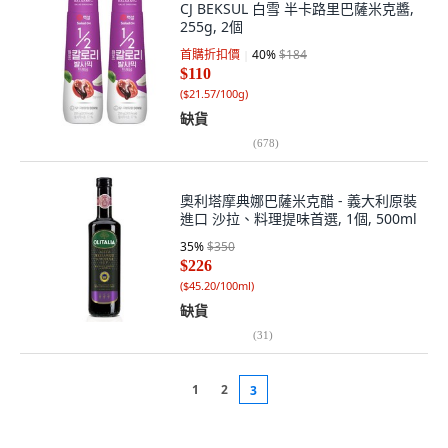
CJ BEKSUL 白雪 半卡路里巴薩米克醬,
255g, 2個
首購折扣價
40
%
$184
$110
(
$21.57/100g
)
缺貨
(
678
)
奧利塔摩典娜巴薩米克醋 - 義大利原裝
進口 沙拉、料理提味首選, 1個, 500ml
35
%
$350
$226
(
$45.20/100ml
)
缺貨
(
31
)
1
2
3