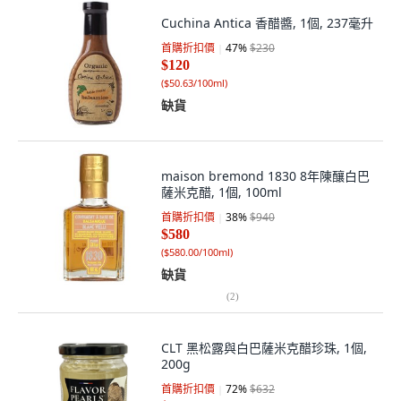
Cuchina Antica 香醋醬, 1個, 237毫升
首購折扣價
47
%
$230
$120
(
$50.63/100ml
)
缺貨
maison bremond 1830 8年陳釀白巴
薩米克醋, 1個, 100ml
首購折扣價
38
%
$940
$580
(
$580.00/100ml
)
缺貨
(
2
)
CLT 黑松露與白巴薩米克醋珍珠, 1個,
200g
首購折扣價
72
%
$632