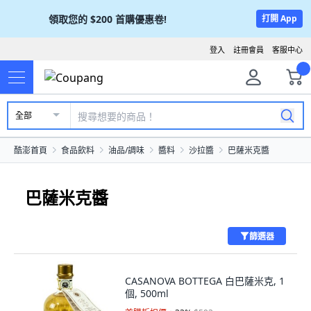
領取您的
$200
首購優惠卷!
打開 App
登入
註冊會員
客服中心
全部
酷澎首頁
食品飲料
油品/調味
醬料
沙拉醬
巴薩米克醬
巴薩米克醬
篩選器
CASANOVA BOTTEGA 白巴薩米克, 1
個, 500ml