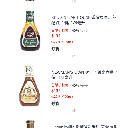
(
1
)
KEN'S STEAK HOUSE 香醋調味汁 無
麩質, 1個, 473毫升
首購折扣價
45
%
$240
$132
(
$27.91/100ml
)
缺貨
(
7
)
NEWMAN'S OWN 奶油巴薩米克醬, 1
個, 473毫升
首購折扣價
45
%
$240
$132
(
$27.91/100ml
)
缺貨
(
5
)
Organicville 橄欖油和香醋 素食 無麩