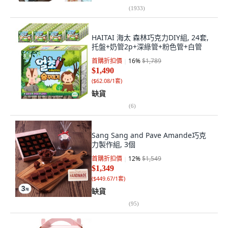
(
1933
)
HAITAI 海太 森林巧克力DIY組, 24套,
托盤+奶管2p+深綠管+粉色管+白管
首購折扣價
16
%
$1,789
$1,490
(
$62.08/1套
)
缺貨
(
6
)
Sang Sang and Pave Amande巧克
力製作組, 3個
首購折扣價
12
%
$1,549
$1,349
(
$449.67/1套
)
缺貨
(
95
)