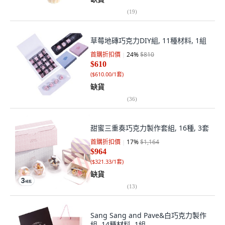
(
19
)
草莓地磚巧克力DIY組, 11種材料, 1組
首購折扣價
24
%
$810
$610
(
$610.00/1套
)
缺貨
(
36
)
甜蜜三重奏巧克力製作套組, 16種, 3套
首購折扣價
17
%
$1,164
$964
(
$321.33/1套
)
缺貨
(
13
)
Sang Sang and Pave&白巧克力製作
組, 14種材料, 1組