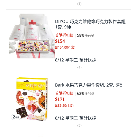
(
1
)
DIYOU 巧克力維他命巧克力製作套組,
1套, 9種
首購折扣價
58
%
$373
$154
(
$154.00/1套
)
8/12 星期三
預計送達
(
4
)
Bark 水果巧克力製作套組, 2套, 6種
首購折扣價
62
%
$460
$171
(
$85.50/1套
)
8/12 星期三
預計送達
(
3
)