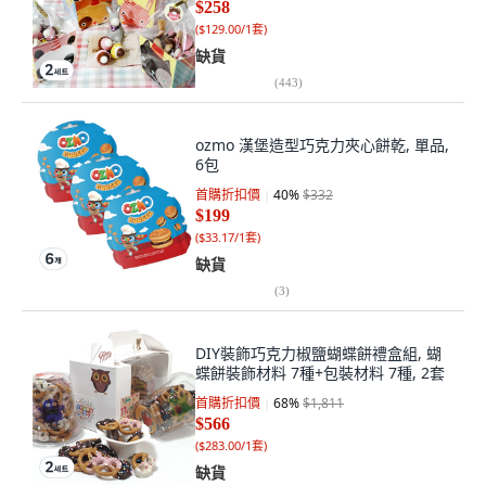
$258
(
$129.00/1套
)
缺貨
(
443
)
ozmo 漢堡造型巧克力夾心餅乾, 單品,
6包
首購折扣價
40
%
$332
$199
(
$33.17/1套
)
缺貨
(
3
)
DIY裝飾巧克力椒鹽蝴蝶餅禮盒組, 蝴
蝶餅裝飾材料 7種+包裝材料 7種, 2套
首購折扣價
68
%
$1,811
$566
(
$283.00/1套
)
缺貨