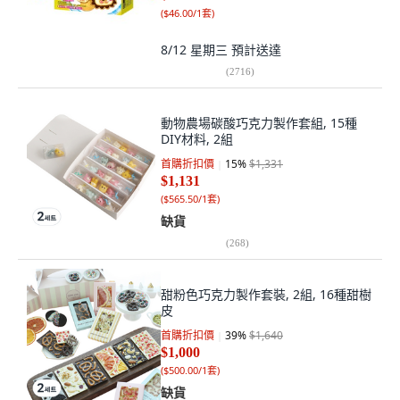
(
$46.00/1套
)
8/12 星期三
預計送達
(
2716
)
動物農場碳酸巧克力製作套組, 15種
DIY材料, 2組
首購折扣價
15
%
$1,331
$1,131
(
$565.50/1套
)
缺貨
(
268
)
甜粉色巧克力製作套裝, 2組, 16種甜樹
皮
首購折扣價
39
%
$1,640
$1,000
(
$500.00/1套
)
缺貨