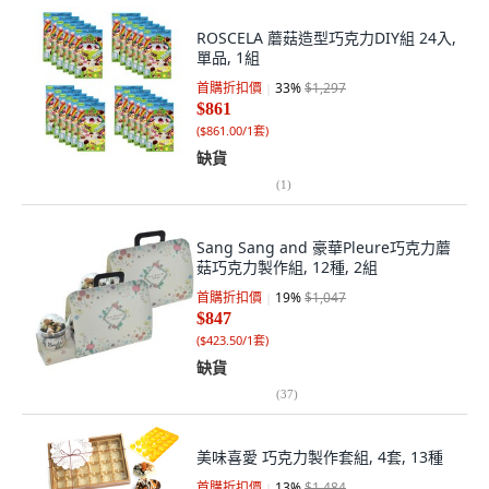
ROSCELA 蘑菇造型巧克力DIY組 24入,
單品, 1組
首購折扣價
33
%
$1,297
$861
(
$861.00/1套
)
缺貨
(
1
)
Sang Sang and 豪華Pleure巧克力蘑
菇巧克力製作組, 12種, 2組
首購折扣價
19
%
$1,047
$847
(
$423.50/1套
)
缺貨
(
37
)
美味喜愛 巧克力製作套組, 4套, 13種
首購折扣價
13
%
$1,484