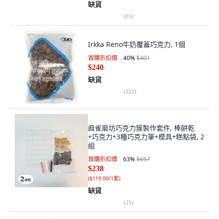
缺貨
(
11
)
Irkka Reno牛奶覆蓋巧克力, 1個
首購折扣價
40
%
$401
$240
缺貨
(
222
)
麻雀磨坊巧克力簇製作套件, 棒餅乾
+巧克力+3種巧克力筆+模具+糕點袋, 2
組
首購折扣價
63
%
$657
$238
(
$119.00/1套
)
缺貨
(
21
)