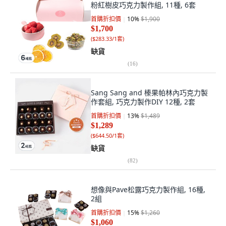
粉紅樹皮巧克力製作組, 11種, 6套
首購折扣價
10
%
$1,900
$1,700
(
$283.33/1套
)
缺貨
(
16
)
Sang Sang and 榛果帕林內巧克力製
作套組, 巧克力製作DIY 12種, 2套
首購折扣價
13
%
$1,489
$1,289
(
$644.50/1套
)
缺貨
(
82
)
想像與Pave松露巧克力製作組, 16種,
2組
首購折扣價
15
%
$1,260
$1,060