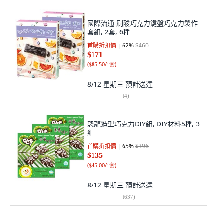
國際流通 刷酸巧克力鍵盤巧克力製作
套組, 2套, 6種
首購折扣價
62
%
$460
$171
(
$85.50/1套
)
8/12 星期三
預計送達
(
4
)
恐龍造型巧克力DIY組, DIY材料5種, 3
組
首購折扣價
65
%
$396
$135
(
$45.00/1套
)
8/12 星期三
預計送達
(
637
)