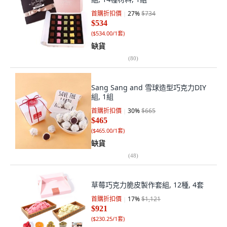
首購折扣價
27
%
$734
$534
(
$534.00/1套
)
缺貨
(
80
)
Sang Sang and 雪球造型巧克力DIY
組, 1組
首購折扣價
30
%
$665
$465
(
$465.00/1套
)
缺貨
(
48
)
草莓巧克力脆皮製作套組, 12種, 4套
首購折扣價
17
%
$1,121
$921
(
$230.25/1套
)