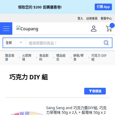
領取您的
$200
首購優惠卷!
打開 App
登入
註冊會員
客服中心
全部
酷澎首
火箭跨
食品飲
禮品組
餅乾/零
巧克力 DIY
頁
境
料
合
食
組
巧克力 DIY 組
篩選器
Sang Sang and 巧克力醬DIY組, 巧克
力草莓味 50g x 2入 + 藍莓味 50g x 2