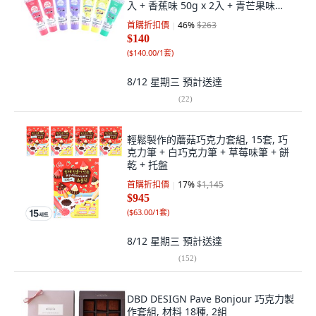
入 + 香蕉味 50g x 2入 + 青芒果味
50g, 1套
首購折扣價
46
%
$263
$140
(
$140.00/1套
)
8/12 星期三
預計送達
(
22
)
輕鬆製作的蘑菇巧克力套組, 15套, 巧
克力筆 + 白巧克力筆 + 草莓味筆 + 餅
乾 + 托盤
首購折扣價
17
%
$1,145
$945
(
$63.00/1套
)
8/12 星期三
預計送達
(
152
)
DBD DESIGN Pave Bonjour 巧克力製
作套組, 材料 18種, 2組