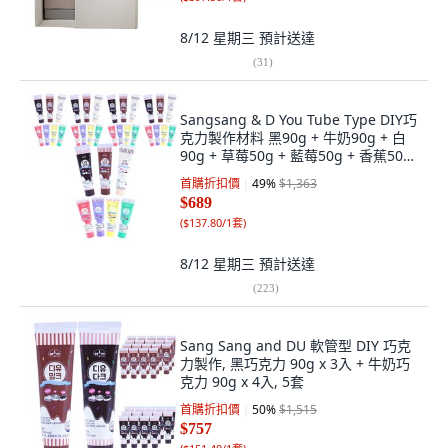
8/12 星期三
預計送達
(
31
)
Sangsang & D You Tube Type DIY巧
克力製作材料 黑90g + 牛奶90g + 白
90g + 草莓50g + 藍莓50g + 香蕉50g
+ 青芒果50g套組, 7種, 5套
首購折扣價
49
%
$1,363
$689
(
$137.80/1套
)
8/12 星期三
預計送達
(
223
)
Sang Sang and DU 軟管型 DIY 巧克
力製作, 黑巧克力 90g x 3入 + 牛奶巧
克力 90g x 4入, 5套
首購折扣價
50
%
$1,515
$757