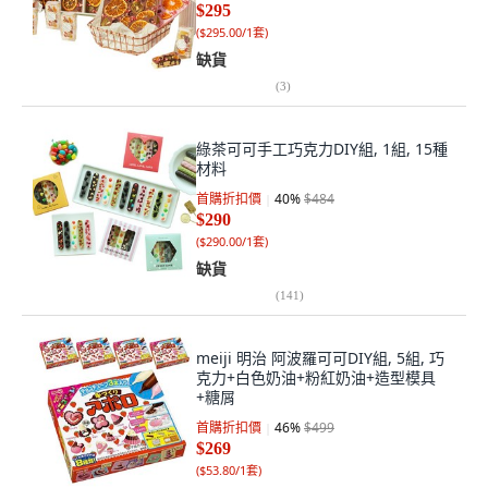
$295
(
$295.00/1套
)
缺貨
(
3
)
綠茶可可手工巧克力DIY組, 1組, 15種
材料
首購折扣價
40
%
$484
$290
(
$290.00/1套
)
缺貨
(
141
)
meiji 明治 阿波羅可可DIY組, 5組, 巧
克力+白色奶油+粉紅奶油+造型模具
+糖屑
首購折扣價
46
%
$499
$269
(
$53.80/1套
)