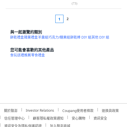
(
73
)
2
1
與一起瀏覽的類別
餅乾禮盒
韓菓禮盒
羊羹組
巧克力/糖果組
餅乾棒 DIY 組
其他 DIY 組
您可能會喜歡的其他產品
食玩
送禮推薦
零食禮盒
Investor Relations
關於酷澎
Coupang使用者條款
退換貨政策
信任管理中心
顧客隱私權政策通知
安心購物
資訊安全
資訊安全及隱私保護認證
加入酷澎商城