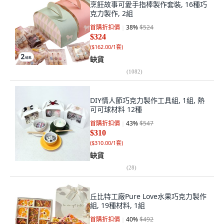
烹飪故事可愛手指棒製作套裝, 16種巧
克力製作, 2組
首購折扣價
38
%
$524
$324
(
$162.00/1套
)
缺貨
(
1082
)
DIY情人節巧克力製作工具組, 1組, 熱
可可球材料 12種
首購折扣價
43
%
$547
$310
(
$310.00/1套
)
缺貨
(
28
)
丘比特工廠Pure Love水果巧克力製作
組, 19種材料, 1組
首購折扣價
40
%
$492