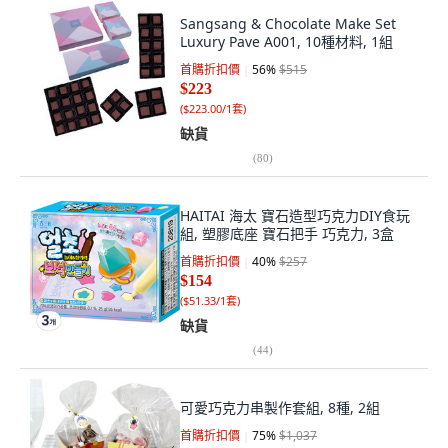
Sangsang & Chocolate Make Set
Luxury Pave A001, 10種材料, 1組
首購折扣價
56
%
$515
$223
(
$223.00/1套
)
缺貨
(
80
)
HAITAI 海太 寶石造型巧克力DIY食玩
組, 塑膠底座 寶石把手 巧克力, 3盒
首購折扣價
40
%
$257
$154
(
$51.33/1套
)
缺貨
(
44
)
可愛巧克力串製作套組, 8種, 2組
首購折扣價
75
%
$1,037