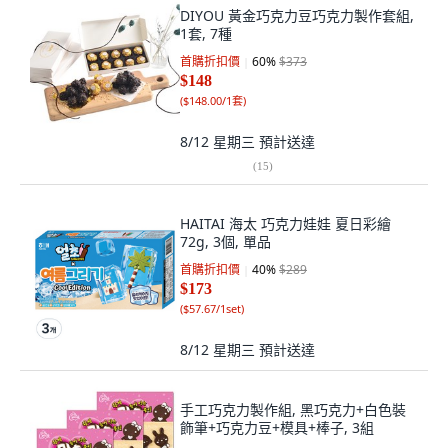
DIYOU 黃金巧克力豆巧克力製作套組,
1套, 7種
首購折扣價
60
%
$373
$148
(
$148.00/1套
)
8/12 星期三
預計送達
(
15
)
HAITAI 海太 巧克力娃娃 夏日彩繪
72g, 3個, 單品
首購折扣價
40
%
$289
$173
(
$57.67/1set
)
8/12 星期三
預計送達
手工巧克力製作組, 黑巧克力+白色裝
飾筆+巧克力豆+模具+棒子, 3組