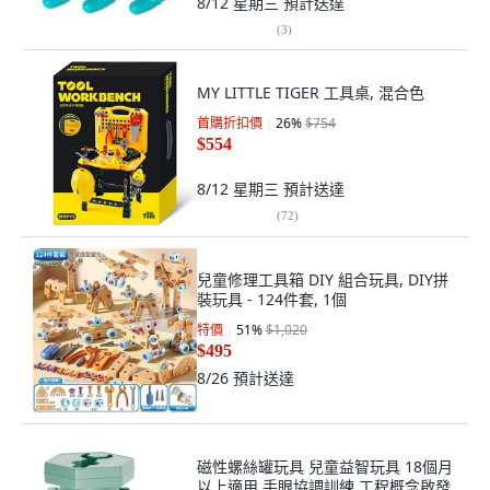
8/12 星期三
預計送達
(
3
)
MY LITTLE TIGER 工具桌, 混合色
首購折扣價
26
%
$754
$554
8/12 星期三
預計送達
(
72
)
兒童修理工具箱 DIY 組合玩具, DIY拼
裝玩具 - 124件套, 1個
特價
51
%
$1,020
$495
8/26
預計送達
磁性螺絲罐玩具 兒童益智玩具 18個月
以上適用 手眼協調訓練 工程概念啟發,