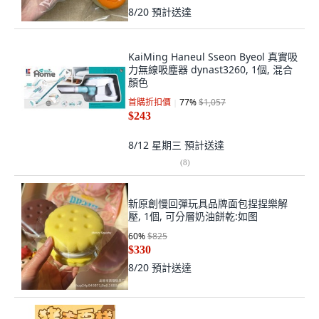
8/20
預計送達
KaiMing Haneul Sseon Byeol 真實吸
力無線吸塵器 dynast3260, 1個, 混合
顏色
首購折扣價
77
%
$1,057
$243
8/12 星期三
預計送達
(
8
)
新原創慢回彈玩具品牌面包捏捏樂解
壓, 1個, 可分層奶油餅乾:如图
60
%
$825
$330
8/20
預計送達