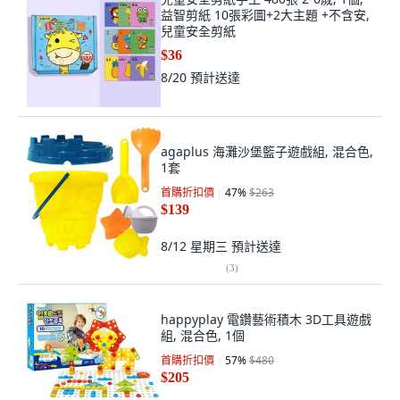
益智剪紙 10張彩圖+2大主題 +不含安,
兒童安全剪紙
$36
8/20
預計送達
agaplus 海灘沙堡籃子遊戲組, 混合色,
1套
首購折扣價
47
%
$263
$139
8/12 星期三
預計送達
(
3
)
happyplay 電鑽藝術積木 3D工具遊戲
組, 混合色, 1個
首購折扣價
57
%
$480
$205