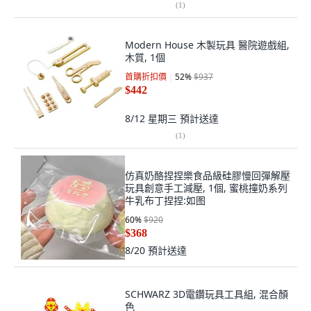
(
1
)
Modern House 木製玩具 醫院遊戲組,
木質, 1個
首購折扣價
52
%
$937
$442
8/12 星期三
預計送達
(
1
)
仿真奶酪捏捏樂食品級硅膠慢回彈解壓
玩具創意手工減壓, 1個, 蜜桃撞奶系列
牛乳布丁捏捏:如图
60
%
$920
$368
8/20
預計送達
SCHWARZ 3D電鑽玩具工具組, 混合顏
色