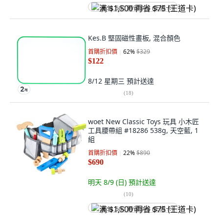
满 $1,500 再省 $75 (王道卡)
Kes.B 堅固磁性畫板, 混合顏色
首購折扣價
62
%
$329
$122
8/12 星期三
預計送達
(
18
)
woet New Classic Toys 玩具 小木匠
工具腰帶組 #18286 538g, 天空藍, 1
組
首購折扣價
22
%
$890
$690
明天 8/9 (日)
預計送達
(
10
)
满 $1,500 再省 $75 (王道卡)