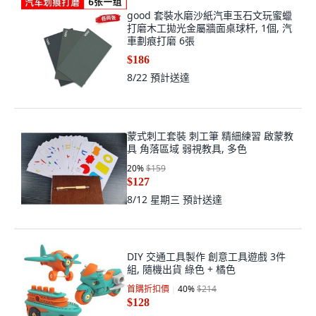
good 套裝水磨沙紙汽車玉石文玩蜜蠟
打磨木工拋光金屬牆面桌球杆, 1個, 汽
車劃痕打磨 6張
$186
8/22
預計送達
蒙式刺工套裝 刺工筆 精細練習 啟蒙教
具 角落區域 弱視教具, 多色
20
%
$159
$127
8/12 星期三
預計送達
DIY 交通工具製作 創意工具遊戲 3件
組, 隨機出貨 綠色 + 橘色
首購折扣價
40
%
$214
$128