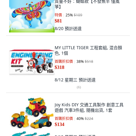
質量不好：蝴蝶款【不發魚竿 僅風
箏】
特價
25
%
$109
$81
8/20
預計送達
MY LITTLE TIGER 工程套組, 混合顏
色, 1個
首購折扣價
38
%
$518
$318
8/12 星期三
預計送達
(
6
)
Joy Kids DIY 交通工具製作 創意工具
遊戲 汽車3件組, 隨機出貨, 1套
首購折扣價
40
%
$224
$134