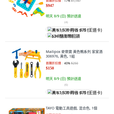
首購折扣價
17
%
$1,147
$947
明天 8/9 (日)
預計送達
(
4
)
满 $1,500 再省 $75 (王道卡)
$34 酷澎幣回饋
Mailipox 麥樂寶 黃色鴨系列 家家酒
306976, 黃色, 1組
首購折扣價
40
%
$250
$150
明天 8/9 (日)
預計送達
(
6
)
满 $1,500 再省 $75 (王道卡)
TAYO 電動工具遊戲, 混合色, 1個