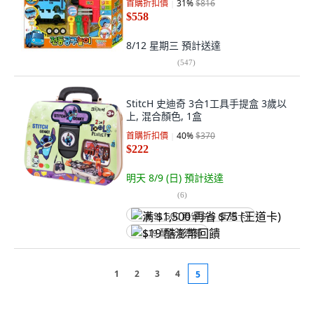
首購折扣價
31
%
$816
$558
8/12 星期三
預計送達
(
547
)
StitcH 史迪奇 3合1工具手提盒 3歲以
上, 混合顏色, 1盒
首購折扣價
40
%
$370
$222
明天 8/9 (日)
預計送達
(
6
)
满 $1,500 再省 $75 (王道卡)
$19 酷澎幣回饋
1
2
3
4
5