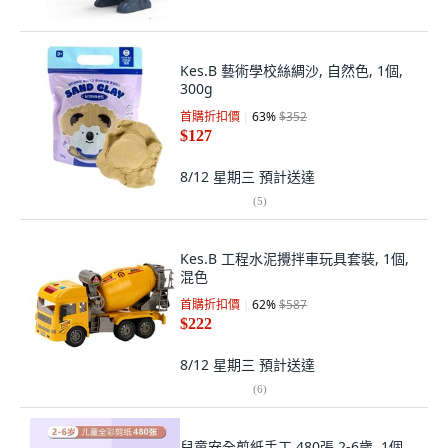
Kes.B 藝術學校絲綢沙, 自然色, 1個,
300g
首購折扣價
63
%
$352
$127
8/12 星期三
預計送達
(
5
)
Kes.B 工程水泥攪拌車玩具套裝, 1個,
混色
首購折扣價
62
%
$587
$222
8/12 星期三
預計送達
(
6
)
兒童安全剪紙手工 480張 2-6歲, 1個,