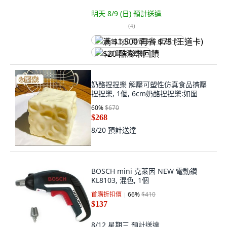
明天 8/9 (日)
預計送達
(
4
)
满 $1,500 再省 $75 (王道卡)
$20 酷澎幣回饋
奶酪捏捏樂 解壓可塑性仿真食品擠壓
捏捏樂, 1個, 6cm奶酪捏捏樂:如图
60
%
$670
$268
8/20
預計送達
BOSCH mini 克萊因 NEW 電動鑽
KL8103, 混色, 1個
首購折扣價
66
%
$410
$137
8/12 星期三
預計送達