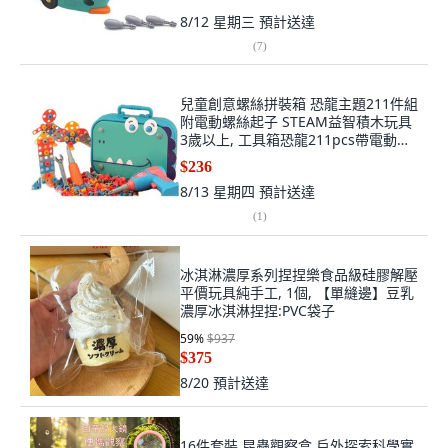
8/12 星期三
預計送達
(
7
)
兒童創意螺絲拼裝箱 恐龍主題211件組
附電動螺絲起子 STEAM益智積木玩具
3歲以上, 工具箱恐龍211pcs帶電動螺
絲起子
$236
8/13 星期四
預計送達
(
1
)
冰淇淋濃厚系列捏捏樂食品級硅膠解壓
平價玩具純手工, 1個, 【單縫邊】豆乳
濃厚冰淇淋捏捏:PVC袋子
59
%
$937
$375
8/20
預計送達
16件套裝 昆蟲觀察盒 戶外探索科學實