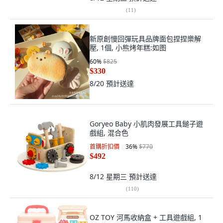
(
11
)
新原創慢回彈玩具品牌面包捏捏樂解
壓, 1個, 小熊烤年糕:如图
60
%
$825
$330
8/20
預計送達
Goryeo Baby 小肌肉發展工具鎚子遊
戲組, 混合色
首購折扣價
36
%
$770
$492
8/12 星期三
預計送達
(
110
)
OZ TOY 河馬收納盒 + 工具遊戲組, 1