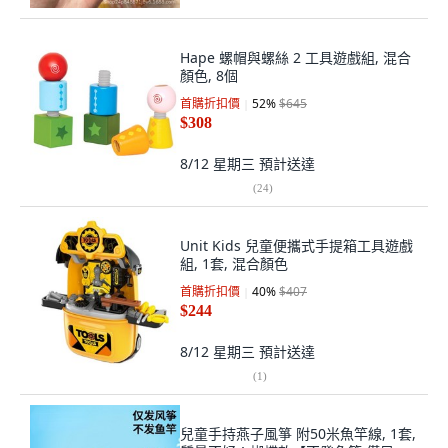
Hape 螺帽與螺絲 2 工具遊戲組, 混合
顏色, 8個
首購折扣價
52
%
$645
$308
8/12 星期三
預計送達
(
24
)
Unit Kids 兒童便攜式手提箱工具遊戲
組, 1套, 混合顏色
首購折扣價
40
%
$407
$244
8/12 星期三
預計送達
(
1
)
兒童手持燕子風箏 附50米魚竿線, 1套,