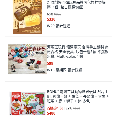
新原創慢回彈玩具品牌面包捏捏樂解
壓, 1個, 豬古慄糕:如图
60
%
$825
$330
8/20
預計送達
河馬班玩具 懷舊童玩 台灣手工縫製 商
檢合格 安全玩具, 沙包一組5顆-不挑款
出貨, Multi-color, 1個
$98
8/13 星期四
預計送達
BOHUI 電鑽工具動物世界玩具 8個, 1
組, 恐龍王龍 + 鱷魚 + 長頸龍 + 大象 +
斑馬 + 鹿 + 獅子 + 熊 多色
首購折扣價
29
%
$680
$480