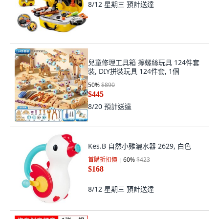
8/12 星期三
預計送達
兒童修理工具箱 擰螺絲玩具 124件套
裝, DIY拼裝玩具 124件套, 1個
50
%
$890
$445
8/20
預計送達
Kes.B 自然小雞灑水器 2629, 白色
首購折扣價
60
%
$423
$168
8/12 星期三
預計送達