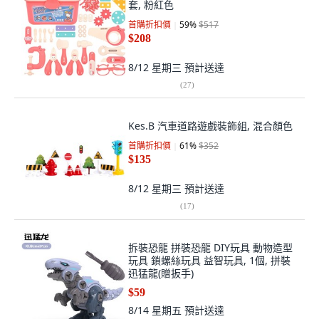
套, 粉紅色
首購折扣價
59
%
$517
$208
8/12 星期三
預計送達
(
27
)
Kes.B 汽車道路遊戲裝飾組, 混合顏色
首購折扣價
61
%
$352
$135
8/12 星期三
預計送達
(
17
)
拆裝恐龍 拼裝恐龍 DIY玩具 動物造型
玩具 鎖螺絲玩具 益智玩具, 1個, 拼裝
迅猛龍(贈扳手)
$59
8/14 星期五
預計送達