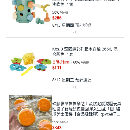
浅綠色, 1個
50
%
$572
$286
8/13 星期四
預計送達
(
1
)
Kes.B 堅固鑰匙孔積木穿線 2666, 混
合顏色, 1套
首購折扣價
60
%
$329
$131
8/12 星期三
預計送達
(
1
)
硅膠貓爪捏捏樂芝士蛋糕泥感減壓玩具
粘袋子食玩麪包慢回彈女生捏, 1個, 貓
爪芝士蛋糕【食品級硅膠】:pvc袋子包
裝
59
%
$857
$343