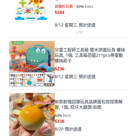
首購折扣價
60
%
$463
$184
8/12 星期三
預計送達
(
71
)
兒童工程師工具箱 積木拼圖玩具 螺絲
玩具, 1個, 工具箱恐龍211pcs帶電動
螺絲起子
$236
8/12 星期三
預計送達
新原創慢回彈玩具品牌面包捏捏樂解
壓, 1個, 旺仔大饅頭:如图
60
%
$825
$330
8/20
預計送達