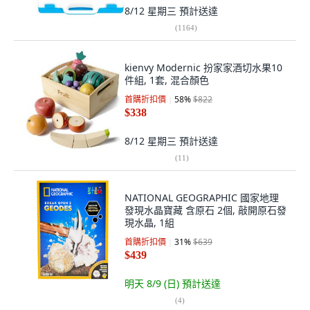
8/12 星期三
預計送達
(
1164
)
kienvy Modernic 扮家家酒切水果10
件組, 1套, 混合顏色
首購折扣價
58
%
$822
$338
8/12 星期三
預計送達
(
11
)
NATIONAL GEOGRAPHIC 國家地理
發現水晶寶藏 含原石 2個, 敲開原石發
現水晶, 1組
首購折扣價
31
%
$639
$439
明天 8/9 (日)
預計送達
(
4
)