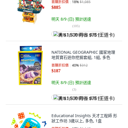
首購折扣價
18
%
$1,085
$885
明天 8/9 (日)
預計送達
(
105
)
满 $1,500 再省 $75 (王道卡)
NATIONAL GEOGRAPHIC 國家地理
地質寶石迷你挖掘套組, 1組, 多色
首購折扣價
40
%
$312
$187
明天 8/9 (日)
預計送達
(
3
)
满 $1,500 再省 $75 (王道卡)
Educational Insights 天才工程師 形
狀工作坊 3歲以上, 多色, 1盒