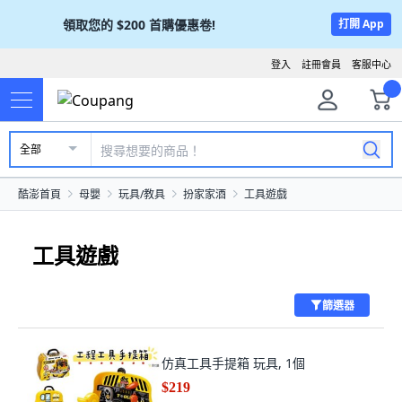
領取您的
$200
首購優惠卷!
打開 App
登入
註冊會員
客服中心
全部
酷澎首頁
母嬰
玩具/教具
扮家家酒
工具遊戲
工具遊戲
篩選器
仿真工具手提箱 玩具, 1個
$219