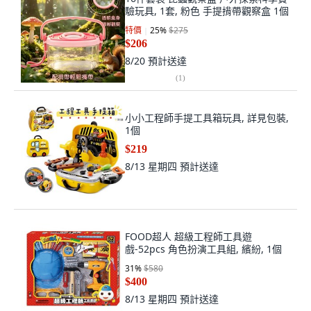
驗玩具, 1套, 粉色 手提揹帶觀察盒 1個
特價
25
%
$275
$206
8/20
預計送達
(
1
)
小小工程師手提工具箱玩具, 詳見包裝,
1個
$219
8/13 星期四
預計送達
FOOD超人 超級工程師工具遊
戲-52pcs 角色扮演工具組, 繽紛, 1個
31
%
$580
$400
8/13 星期四
預計送達