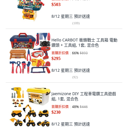
$503
8/12 星期三
預計送達
(
109
)
Hello CARBOT 衝鋒戰士 工具箱 電動
鑽頭 + 工具組, 1套, 混合色
首購折扣價
66
%
$893
$295
8/12 星期三
預計送達
(
92
)
Jaemizone DIY 工程車電鑽工具遊戲
組, 1套, 混合色
首購折扣價
48
%
$446
$230
8/12 星期三
預計送達