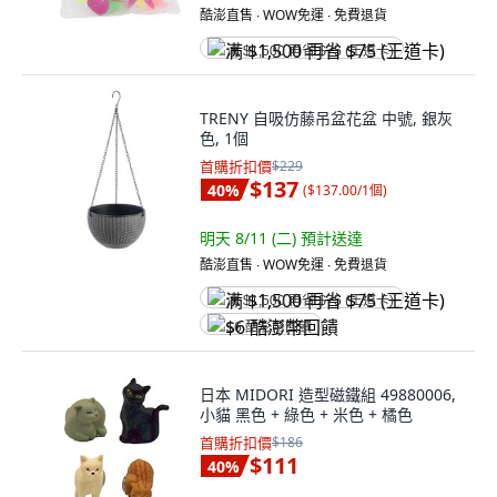
酷澎直售 ∙ WOW免運 ∙ 免費退貨
满 $1,500 再省 $75 (王道卡)
TRENY 自吸仿藤吊盆花盆 中號, 銀灰
色, 1個
首購折扣價
$229
$137
40
%
(
$137.00/1個
)
明天 8/11 (二)
預計送達
酷澎直售 ∙ WOW免運 ∙ 免費退貨
满 $1,500 再省 $75 (王道卡)
$6 酷澎幣回饋
日本 MIDORI 造型磁鐵組 49880006,
小貓 黑色 + 綠色 + 米色 + 橘色
首購折扣價
$186
$111
40
%