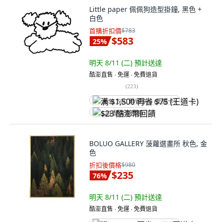
Little paper 佩佩狗造型掛鐘, 黑色 +
白色
首購折扣價
$783
$583
25
%
明天 8/11 (二)
預計送達
酷澎直售 ∙ 免運 ∙ 免費退貨
(
223
)
满 $1,500 再省 $75 (王道卡)
$23 酷澎幣回饋
BOLUO GALLERY 菠蘿選畫所 秋色, 金
色
折扣後價格
$980
$235
76
%
明天 8/11 (二)
預計送達
酷澎直售 ∙ 免運 ∙ 免費退貨