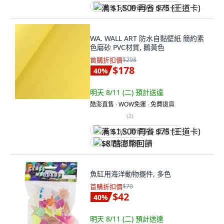
满 $1,500 再省 $75 (王道卡)
WA. WALL ART 防水自黏壁紙 簡約素
色磨砂 PVC材質, 鵝黃色
首購折扣價
$298
$178
40
%
明天 8/11 (二)
預計送達
酷澎直售 ∙ WOW免運 ∙ 免費退貨
(
2
)
满 $1,500 再省 $75 (王道卡)
$8 酷澎幣回饋
魚缸用海洋動物擺件, 多色
首購折扣價
$70
$42
40
%
明天 8/11 (二)
預計送達