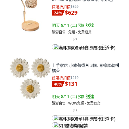
首購折扣價
$829
$629
24
%
明天 8/11 (二)
預計送達
酷澎直售 ∙ 免運 ∙ 免費退貨
(
2
)
满 $1,500 再省 $75 (王道卡)
上手家居 小雛菊香片 3個, 青檸羅勒柑
橘香
首購折扣價
$219
$131
40
%
明天 8/11 (二)
預計送達
酷澎直售 ∙ WOW免運 ∙ 免費退貨
(
1
)
满 $1,500 再省 $75 (王道卡)
$1 酷澎幣回饋