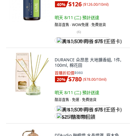
$126
40
%
(
$126.00/10ml
)
明天 8/11 (二)
預計送達
酷澎直售 ∙ WOW免運 ∙ 免費退貨
(
6
)
满 $1,500 再省 $75 (王道卡)
DURANCE 朵昂思 大地擴香組, 1件,
100ml, 棉花田
首購折扣價
$980
$780
20
%
(
$78.00/10ml
)
明天 8/11 (二)
預計送達
酷澎直售 ∙ 免運 ∙ 免費退貨
满 $1,500 再省 $75 (王道卡)
$25 酷澎幣回饋
DTAudio 融蠟燈 水晶燈罩, 原木色