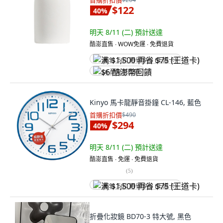
首購折扣價
$122
40
%
明天 8/11 (二)
預計送達
酷澎直售 ∙ WOW免運 ∙ 免費退貨
满 $1,500 再省 $75 (王道卡)
$6 酷澎幣回饋
Kinyo 馬卡龍靜音掛鐘 CL-146, 藍色
首購折扣價
$490
$294
40
%
明天 8/11 (二)
預計送達
酷澎直售 ∙ 免運 ∙ 免費退貨
(
5
)
满 $1,500 再省 $75 (王道卡)
折疊化妝鏡 BD70-3 特大號, 黑色