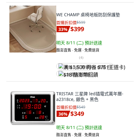
WE CHAMP 桌椅地板防刮保護墊
首購折扣價
$599
$399
33
%
明天 8/11 (二)
預計送達
酷澎直售 ∙ 免運 ∙ 免費退貨
(
4
)
满 $1,500 再省 $75 (王道卡)
$18 酷澎幣回饋
TRISTAR 三星牌 led插電式萬年曆-
a2318ce, 銀色 + 黑色
首購折扣價
$549
$349
36
%
明天 8/11 (二)
預計送達
酷澎直售 ∙ 免運 ∙ 免費退貨