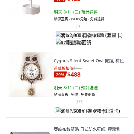
明天 8/11 (二)
預計送達
酷澎直售 ∙ WOW免運 ∙ 免費退貨
(
9
)
满 $2,000 再省 $100 (滙豐卡)
$7 酷澎幣回饋
Cygnus Silent Sweet Owl 擺鐘, 棕色
首購折扣價
$688
$488
29
%
明天 8/11 (二)
預計送達
酷澎直售 ∙ 免運 ∙ 免費退貨
(
882
)
满 $1,500 再省 $75 (王道卡)
亞麻布紋壁貼 日式防水壁紙, 煙霧紫