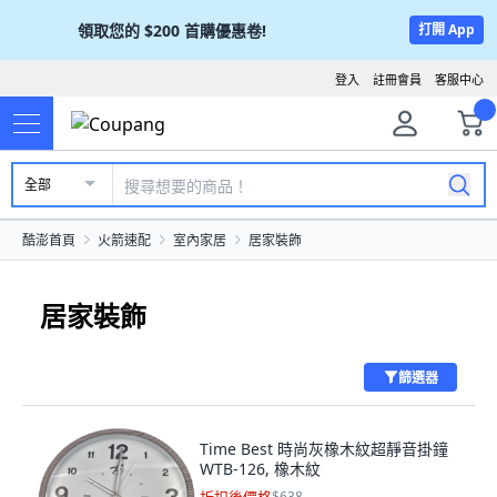
領取您的
$200
首購優惠卷!
打開 App
登入
註冊會員
客服中心
全部
酷澎首頁
火箭速配
室內家居
居家裝飾
居家裝飾
篩選器
Time Best 時尚灰橡木紋超靜音掛鐘
WTB-126, 橡木紋
$638