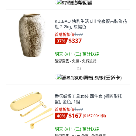
$7 酷澎幣回饋
KUIBAO 快豹生活 Liii 侘寂復古裝飾花
瓶 2.2kg, 灰褐色
首購折扣價
$537
$337
37
%
明天 8/11 (二)
預計送達
酷澎直售 ∙ 免運 ∙ 免費退貨
(
1
)
满 $1,500 再省 $75 (王道卡)
香氛蠟燭工具套裝 四件套 (橢圓形托
盤), 金色, 1組
首購折扣價
$279
$167
40
%
(
$167.00/1個
)
明天 8/11 (二)
預計送達