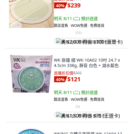
$239
40
%
明天 8/11 (二)
預計送達
酷澎直售 ∙ WOW免運 ∙ 免費退貨
(
11
)
满 $2,000 再省 $100 (滙豐卡)
WK 掛鐘 細 WK-10A02 10吋 24.7 x
4.5cm 338g, 靜音 白色 + 湖水藍色
首購折扣價
$202
$121
40
%
明天 8/11 (二)
預計送達
酷澎直售 ∙ WOW免運 ∙ 免費退貨
(
1
)
满 $1,500 再省 $75 (王道卡)
WKING 立體凸字掛鐘 WK-12A04 12