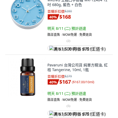
吋 680g, 藍色 + 白色
首購折扣價
$280
$168
40
%
明天 8/11 (二)
預計送達
酷澎直售 ∙ WOW免運 ∙ 免費退貨
(
2
)
满 $1,500 再省 $75 (王道卡)
Pavaruni 台灣公司貨 純單方精油, 紅
桔 Tangerine, 10ml, 1瓶
首購折扣價
$279
$167
40
%
(
$167.00/10ml
)
明天 8/11 (二)
預計送達
酷澎直售 ∙ WOW免運 ∙ 免費退貨
(
5
)
满 $1,500 再省 $75 (王道卡)