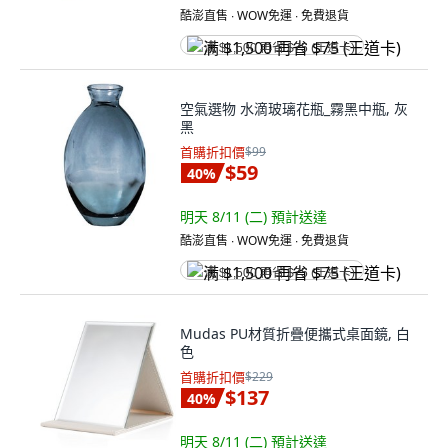
酷澎直售 ∙ WOW免運 ∙ 免費退貨
满 $1,500 再省 $75 (王道卡)
空氣選物 水滴玻璃花瓶_霧黑中瓶, 灰
黑
首購折扣價
$99
$59
40
%
明天 8/11 (二)
預計送達
酷澎直售 ∙ WOW免運 ∙ 免費退貨
满 $1,500 再省 $75 (王道卡)
Mudas PU材質折疊便攜式桌面鏡, 白
色
首購折扣價
$229
$137
40
%
明天 8/11 (二)
預計送達