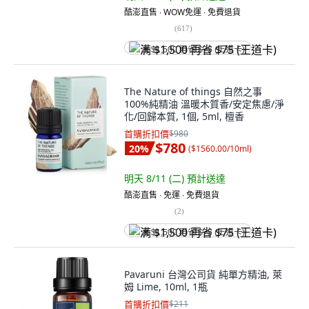
酷澎直售 ∙ WOW免運 ∙ 免費退貨
(
617
)
满 $1,500 再省 $75 (王道卡)
The Nature of things 自然之事
100%純精油 溫暖木質香/安定焦慮/淨
化/回歸本質, 1個, 5ml, 檀香
首購折扣價
$980
$780
20
%
(
$1560.00/10ml
)
明天 8/11 (二)
預計送達
酷澎直售 ∙ 免運 ∙ 免費退貨
(
2
)
满 $1,500 再省 $75 (王道卡)
Pavaruni 台灣公司貨 純單方精油, 萊
姆 Lime, 10ml, 1瓶
首購折扣價
$211