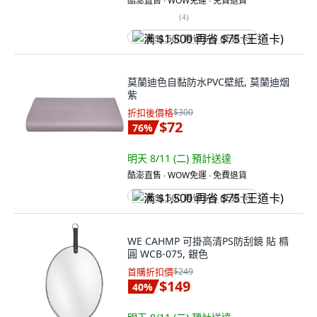
酷澎直售 ∙ WOW免運 ∙ 免費退貨
(
4
)
满 $1,500 再省 $75 (王道卡)
莫蘭迪色自黏防水PVC壁紙, 莫蘭迪烟
紫
折扣後價格
$300
$72
76
%
明天 8/11 (二)
預計送達
酷澎直售 ∙ WOW免運 ∙ 免費退貨
满 $1,500 再省 $75 (王道卡)
WE CAHMP 可掛高清PS防刮鏡 貼 橢
圓 WCB-075, 銀色
首購折扣價
$249
$149
40
%