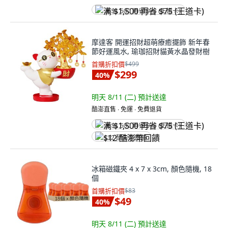
满 $1,500 再省 $75 (王道卡)
摩達客 開運招財超萌療癒擺飾 新年春
節好運風水, 瑜珈招財貓黃水晶發財樹
首購折扣價
$499
$299
40
%
明天 8/11 (二)
預計送達
酷澎直售 ∙ 免運 ∙ 免費退貨
满 $1,500 再省 $75 (王道卡)
$12 酷澎幣回饋
冰箱磁鐵夾 4 x 7 x 3cm, 顏色隨機, 18
個
首購折扣價
$83
$49
40
%
明天 8/11 (二)
預計送達