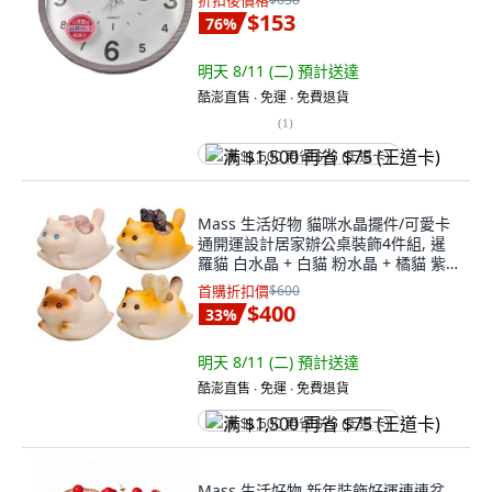
折扣後價格
$153
76
%
明天 8/11 (二)
預計送達
酷澎直售 ∙ 免運 ∙ 免費退貨
(
1
)
满 $1,500 再省 $75 (王道卡)
Mass 生活好物 貓咪水晶擺件/可愛卡
通開運設計居家辦公桌裝飾4件組, 暹
羅貓 白水晶 + 白貓 粉水晶 + 橘貓 紫
水晶 + 三花貓 黃水晶
首購折扣價
$600
$400
33
%
明天 8/11 (二)
預計送達
酷澎直售 ∙ 免運 ∙ 免費退貨
满 $1,500 再省 $75 (王道卡)
Mass 生活好物 新年裝飾好運連連盆