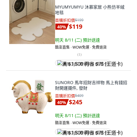
MYUMYUMYU 沐慕家居 小熊仿羊絨
地毯
首購折扣價
$199
$119
40
%
明天 8/11 (二)
預計送達
酷澎直售 ∙ WOW免運 ∙ 免費退貨
(
1
)
满 $1,500 再省 $75 (王道卡)
SUNORO 馬年招財吉祥物 馬上有錢招
財開運擺件, 發財
首購折扣價
$409
$245
40
%
明天 8/11 (二)
預計送達
酷澎直售 ∙ WOW免運 ∙ 免費退貨
满 $1,500 再省 $75 (王道卡)