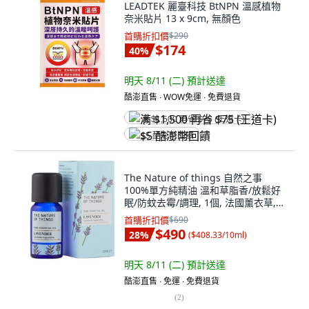
LEADTEK 麗臺科技 BtNPN 溫感植物
奈米貼片 13 x 9cm, 無顏色
首購折扣價
$290
$174
40
%
明天 8/11 (二)
預計送達
酷澎直售 ∙ WOW免運 ∙ 免費退貨
满 $1,500 再省 $75 (王道卡)
$5 酷澎幣回饋
The Nature of things 自然之事
100%單方純精油 溫和草脂香/放鬆好
眠/防蚊去霉/調理, 1個, 法國薰衣草,
12ml
首購折扣價
$690
$490
28
%
(
$408.33/10ml
)
明天 8/11 (二)
預計送達
酷澎直售 ∙ 免運 ∙ 免費退貨
(
2
)