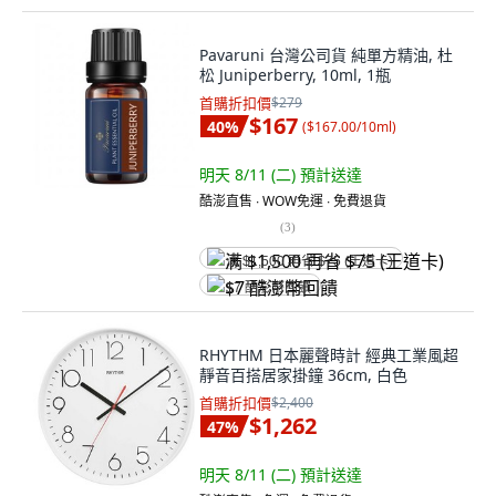
Pavaruni 台灣公司貨 純單方精油, 杜
松 Juniperberry, 10ml, 1瓶
首購折扣價
$279
$167
40
%
(
$167.00/10ml
)
明天 8/11 (二)
預計送達
酷澎直售 ∙ WOW免運 ∙ 免費退貨
(
3
)
满 $1,500 再省 $75 (王道卡)
$7 酷澎幣回饋
RHYTHM 日本麗聲時計 經典工業風超
靜音百搭居家掛鐘 36cm, 白色
首購折扣價
$2,400
$1,262
47
%
明天 8/11 (二)
預計送達