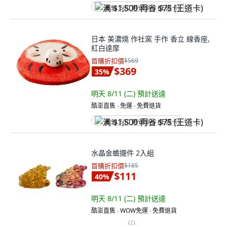
满 $1,500 再省 $75 (王道卡)
日本 美濃燒 作社窯 手作 香立 線香座,
紅白達摩
首購折扣價
$569
$369
35
%
明天 8/11 (二)
預計送達
酷澎直售 ∙ 免運 ∙ 免費退貨
满 $1,500 再省 $75 (王道卡)
水晶金蟾擺件 2入組
首購折扣價
$185
$111
40
%
明天 8/11 (二)
預計送達
酷澎直售 ∙ WOW免運 ∙ 免費退貨
(
2
)