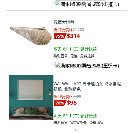
满 $1,500 再省 $75 (王道卡)
楓葉大地毯
折扣後價格
$1,285
$314
75
%
明天 8/11 (二)
預計送達
酷澎直售 ∙ 免運 ∙ 免費退貨
满 $1,500 再省 $75 (王道卡)
WA. WALL ART 馬卡龍色系 防水自黏
壁紙, 北歐綠色
折扣後價格
$400
$96
76
%
明天 8/11 (二)
預計送達
酷澎直售 ∙ WOW免運 ∙ 免費退貨
(
1
)