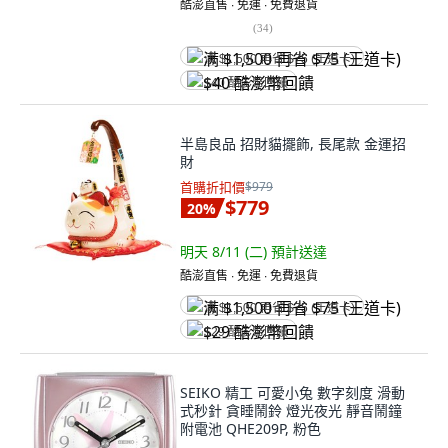
酷澎直售 ∙ 免運 ∙ 免費退貨
(
34
)
满 $1,500 再省 $75 (王道卡)
$40 酷澎幣回饋
半島良品 招財貓擺飾, 長尾款 金運招
財
首購折扣價
$979
$779
20
%
明天 8/11 (二)
預計送達
酷澎直售 ∙ 免運 ∙ 免費退貨
满 $1,500 再省 $75 (王道卡)
$29 酷澎幣回饋
SEIKO 精工 可愛小兔 數字刻度 滑動
式秒針 貪睡鬧鈴 燈光夜光 靜音鬧鐘
附電池 QHE209P, 粉色