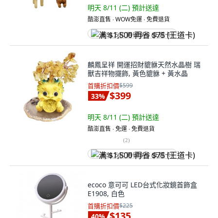
明天 8/11 (二)
預計送達
酷澎直售 ∙ WOW免運 ∙ 免費退貨
满 $1,500 再省 $75 (王道卡)
麟鳳呈祥 開運招財貔貅天然水晶樹 瑞
獸吉祥物擺飾, 黃色貔貅 + 黃水晶
首購折扣價
$599
$399
33
%
明天 8/11 (二)
預計送達
酷澎直售 ∙ 免運 ∙ 免費退貨
(
2
)
满 $1,500 再省 $75 (王道卡)
ecoco 意可可 LED台式化妝鏡首飾盒
E1908, 白色
首購折扣價
$225
$135
40
%