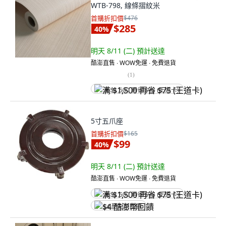
WTB-798, 線條摺紋米
首購折扣價
$476
$285
40
%
明天 8/11 (二)
預計送達
酷澎直售 ∙ WOW免運 ∙ 免費退貨
(
1
)
满 $1,500 再省 $75 (王道卡)
5寸五爪座
首購折扣價
$165
$99
40
%
明天 8/11 (二)
預計送達
酷澎直售 ∙ WOW免運 ∙ 免費退貨
满 $1,500 再省 $75 (王道卡)
$4 酷澎幣回饋