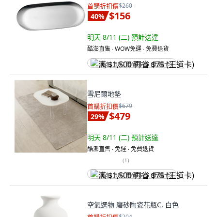
首購折扣價
$260
$156
40
%
明天 8/11 (二)
預計送達
酷澎直售 ∙ WOW免運 ∙ 免費退貨
满 $1,500 再省 $75 (王道卡)
雪尼爾地墊
首購折扣價
$679
$479
29
%
明天 8/11 (二)
預計送達
酷澎直售 ∙ 免運 ∙ 免費退貨
(
1
)
满 $1,500 再省 $75 (王道卡)
空氣選物 磨砂陶瓷花瓶C, 白色
$204