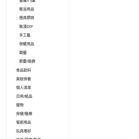
窗簾/門簾
衛浴用品
燈具照明
裝潢DIY
手工藝
保暖用品
園藝
節慶/裝飾
食品飲料
美妝保養
個人清潔
日用/紙品
寵物
保健/醫療
餐廚用品
玩具嗜好