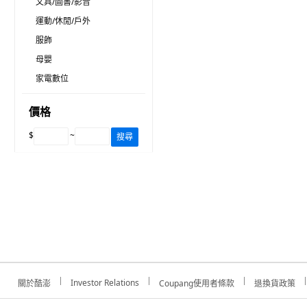
文具/圖書/影音
運動/休閒/戶外
服飾
母嬰
家電數位
價格
$
~
搜尋
Investor Relations
關於酷澎
Coupang使用者條款
退換貨政策