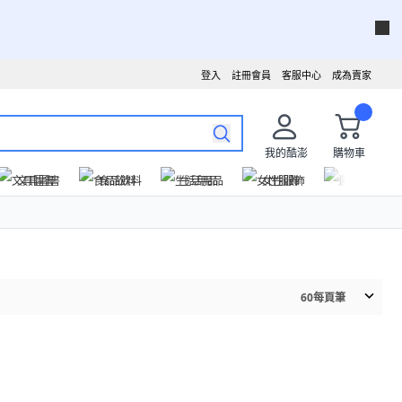
登入
註冊會員
客服中心
成為賣家
我的酷澎
購物車
文具圖書
食品飲料
生活用品
女性服飾
運動戶外
60
每頁筆