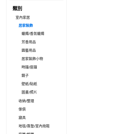
類別
室內家居
居家裝飾
蠟燭/香氛蠟燭
芳香用品
園藝用品
居家裝飾小物
時鐘/座鐘
鏡子
壁紙/貼紙
圖畫/照片
收納/整理
傢俱
寢具
地毯/靠墊/室內拖鞋