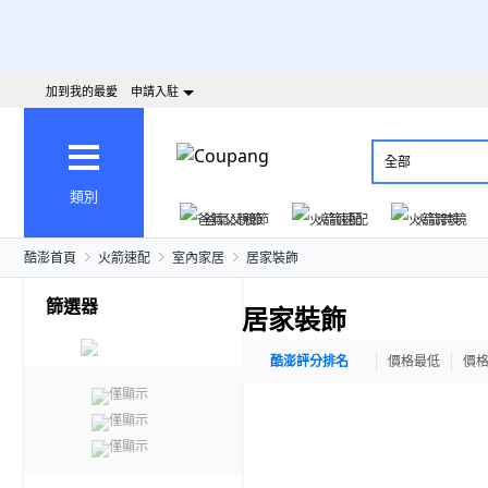
加到我的最愛
申請入駐
全部
類別
爸氣父親節
火箭速配
火箭跨境
酷澎首頁
火箭速配
室內家居
居家裝飾
篩選器
居家裝飾
酷澎評分排名
價格最低
價
僅顯示
僅顯示
僅顯示