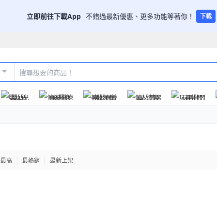
立即前往下載App
不錯過最新優惠、更多功能等著你！
下載
嬰幼兒
保健醫療
美妝保養
個人清潔
玩具休閒
格最高
最熱銷
最新上架