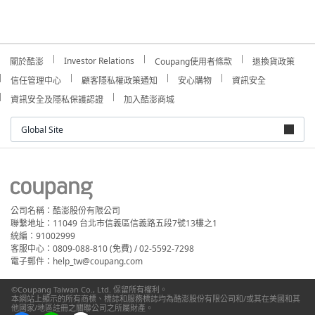
Investor Relations
關於酷澎
Coupang使用者條款
退換貨政策
信任管理中心
顧客隱私權政策通知
安心購物
資訊安全
資訊安全及隱私保護認證
加入酷澎商城
Global Site
公司名稱：酷澎股份有限公司
聯繫地址：11049 台北市信義區信義路五段7號13樓之1
統編：91002999
客服中心：0809-088-810 (免費) / 02-5592-7298
電子郵件：help_tw@coupang.com
©Coupang Taiwan Co., Ltd. 保留所有權利。
本網站上顯示的所有商標、標誌和服務標誌均為酷澎股份有限公司和/或其在美國和其
他國家/地區註冊之關聯公司之所屬財產。