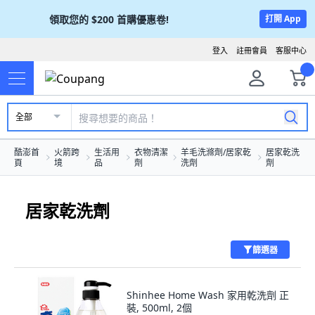
領取您的
$200
首購優惠卷!
打開 App
登入
註冊會員
客服中心
全部
酷澎首
火箭跨
生活用
衣物清潔
羊毛洗滌劑/居家乾
居家乾洗
頁
境
品
劑
洗劑
劑
居家乾洗劑
篩選器
Shinhee Home Wash 家用乾洗劑 正
裝, 500ml, 2個