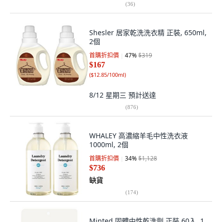
(
36
)
Shesler 居家乾洗洗衣精 正裝, 650ml,
2個
首購折扣價
47
%
$319
$167
(
$12.85/100ml
)
8/12 星期三
預計送達
(
876
)
WHALEY 高濃縮羊毛中性洗衣液
1000ml, 2個
首購折扣價
34
%
$1,128
$736
缺貨
(
174
)
Minted 固體中性乾洗劑 正裝 60入, 1