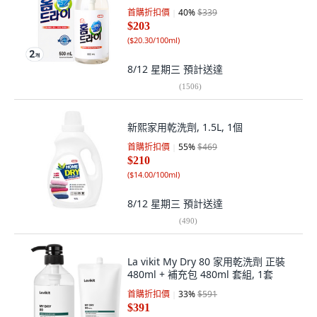
首購折扣價
40
%
$339
$203
(
$20.30/100ml
)
8/12 星期三
預計送達
(
1506
)
新熙家用乾洗劑, 1.5L, 1個
首購折扣價
55
%
$469
$210
(
$14.00/100ml
)
8/12 星期三
預計送達
(
490
)
La vikit My Dry 80 家用乾洗劑 正裝
480ml + 補充包 480ml 套組, 1套
首購折扣價
33
%
$591
$391