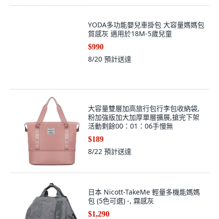
YODA多功能嬰兒車掛包 大容量媽媽包
質感灰 適用於18M-5歲兒童
$990
8/20
預計送達
大容量雙層加高旅行包行李包收納袋,
粉加強版加大加厚單層擴展,搶完下架
活動剩餘00：01：06手慢無
$189
8/22
預計送達
日本 Nicott-TakeMe 輕量多機能媽媽
包 (5色可選) -, 霧感灰
$1,290
8/18
預計送達
(
1
)