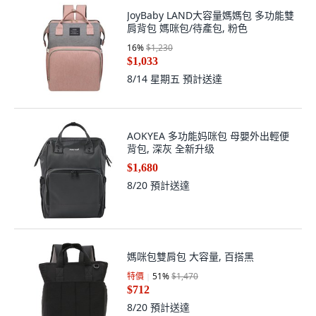
16
%
$1,230
$1,033
8/14 星期五
預計送達
AOKYEA 多功能妈咪包 母嬰外出輕便
背包, 深灰 全新升级
$1,680
8/20
預計送達
媽咪包雙肩包 大容量, 百搭黑
特價
51
%
$1,470
$712
8/20
預計送達