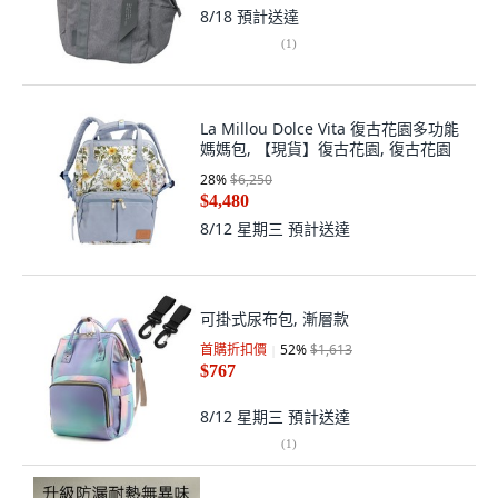
La Millou Dolce Vita 復古花園多功能
媽媽包, 【現貨】復古花園, 復古花園
28
%
$6,250
$4,480
8/12 星期三
預計送達
可掛式尿布包, 漸層款
首購折扣價
52
%
$1,613
$767
8/12 星期三
預計送達
(
1
)
dodoの升級圓形可折疊足浴桶 便攜足
浴盆, S093無蓋-芒果黃
$168
8/19
預計送達