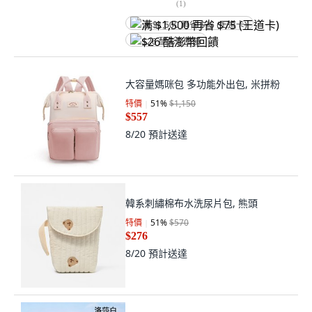
$26 酷澎幣回饋
大容量媽咪包 多功能外出包, 米拼粉
特價
51
%
$1,150
$557
8/20
預計送達
韓系刺繡棉布水洗尿片包, 熊頭
特價
51
%
$570
$276
8/20
預計送達
DFMEI 新爆款背奶包媽咪儲奶冰包雙
層母乳保鮮包奶瓶保溫媽咪包, 洛沙白