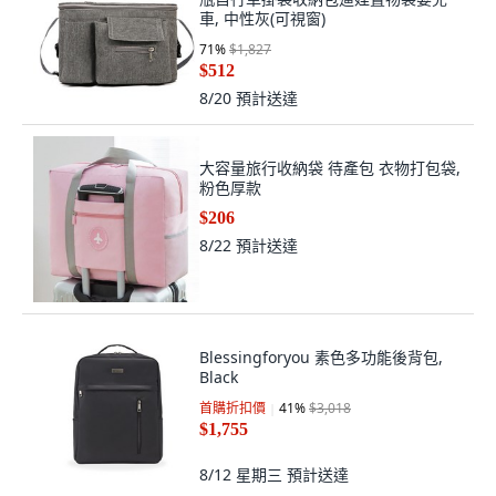
71
%
$1,827
$512
8/20
預計送達
大容量旅行收納袋 待產包 衣物打包袋,
粉色厚款
$206
8/22
預計送達
Blessingforyou 素色多功能後背包,
Black
首購折扣價
41
%
$3,018
$1,755
8/12 星期三
預計送達
(
11
)