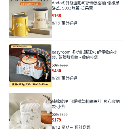
easyroom 多功能媽咪包 輕便收納掛
袋, 黃蓋藍條紋 - 收納掛袋
50
%
$960
$480
8/20
預計送達
純棉紋理 可愛樹葉刺繡設計, 尿布收納
袋-小熊
55
%
$399
$179
8/12 星期三
預計送達
todbi Paul Bangs 帆布托特日常尿布