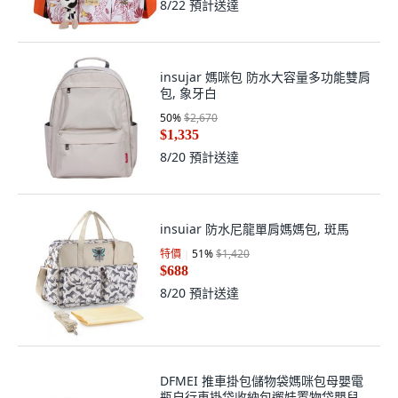
insujar 媽咪包 防水大容量多功能雙肩
包, 象牙白
50
%
$2,670
$1,335
8/20
預計送達
insuiar 防水尼龍單肩媽媽包, 斑馬
特價
51
%
$1,420
$688
8/20
預計送達
DFMEI 推車掛包儲物袋媽咪包母嬰電
瓶自行車掛袋收納包遛娃置物袋嬰兒
車, 中性灰(可視窗)