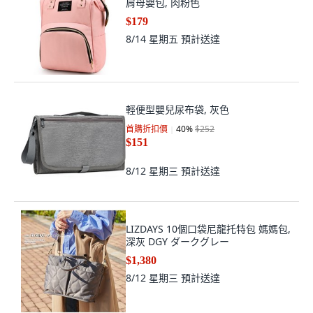
8/14 星期五
預計送達
輕便型嬰兒尿布袋, 灰色
首購折扣價
40
%
$252
$151
8/12 星期三
預計送達
LIZDAYS 10個口袋尼龍托特包 媽媽包,
深灰 DGY ダークグレー
$1,380
8/12 星期三
預計送達