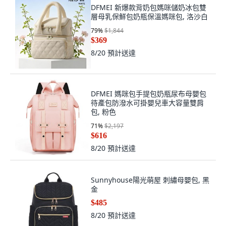
79
%
$1,844
$369
8/20
預計送達
DFMEI 媽咪包手提包奶瓶尿布母嬰包
待產包防潑水可掛嬰兒車大容量雙肩
包, 粉色
71
%
$2,197
$616
8/20
預計送達
Sunnyhouse陽光萌屋 刺繡母嬰包, 黑
金
$485
8/20
預計送達