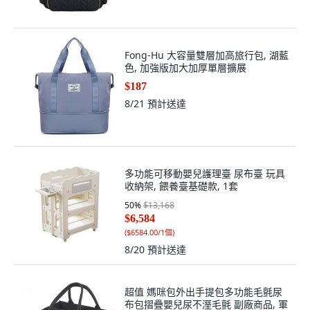
Fong-Hu 大容量雙層加高旅行包, 湖藍
色, 加強版加大加厚單層擴展
$187
8/21
預計送達
多功能可移動嬰兒護理臺 尿布臺 玩具
收納架, 餵養臺基礎款, 1套
50
%
$13,168
$6,584
(
$6584.00/1個
)
8/20
預計送達
超值 媽咪包外出手提包多功能毛氈尿
布包摺疊嬰兒尿不溼毛氈 副廠商品, 軍
綠
$154