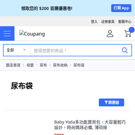
領取您的
$200
首購優惠卷!
打開 App
登入
註冊會員
客服中心
全部
酷澎首頁
母嬰
尿布
尿布收納
尿布袋
尿布袋
篩選器
Baby Yoda多功能寶貝包，大容量輕巧
設計，時尚媽咪必備, 薄荷綠