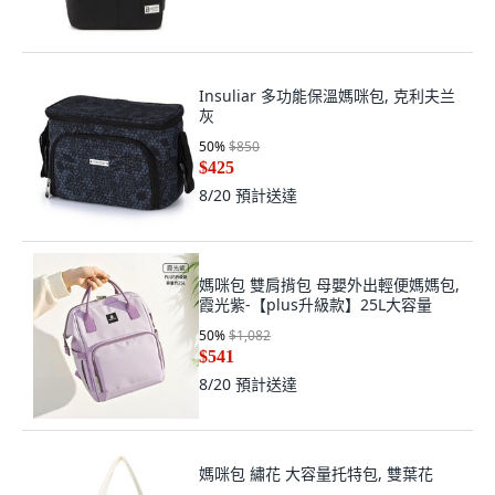
Insuliar 多功能保溫媽咪包, 克利夫兰
灰
50
%
$850
$425
8/20
預計送達
媽咪包 雙肩揹包 母嬰外出輕便媽媽包,
霞光紫-【plus升級款】25L大容量
50
%
$1,082
$541
8/20
預計送達
媽咪包 繡花 大容量托特包, 雙葉花
$631
8/21
預計送達