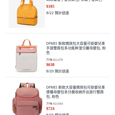
8/22
預計送達
DFMEI 新款媽咪包大容量可掛嬰兒車
手提雙肩包多功能幹溼分離母嬰包, 粉
色
71
%
$2,278
$638
8/20
預計送達
DFMEI 新款大容量媽咪包可掛嬰兒車
便攜母嬰包多分層收納外出旅行雙肩
包, 粉色
71
%
$2,584
$724
8/20
預計送達