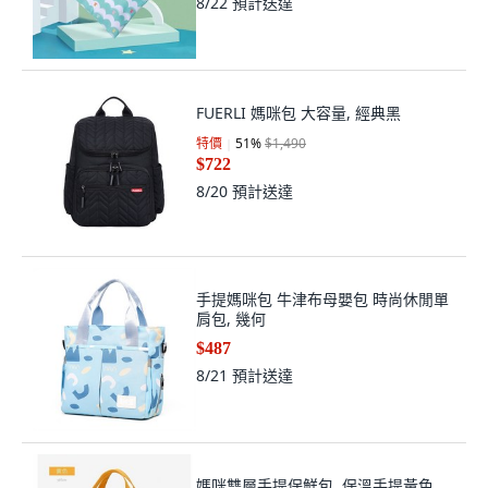
FUERLI 媽咪包 大容量, 經典黑
特價
51
%
$1,490
$722
8/20
預計送達
手提媽咪包 牛津布母嬰包 時尚休閒單
肩包, 幾何
$487
8/21
預計送達
媽咪雙層手提保鮮包, 保溫手提黃色
$185