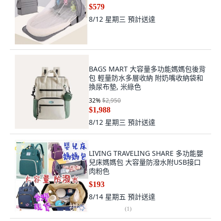
BAGS MART 大容量多功能媽媽包後背
包 輕量防水多層收納 附奶嘴收納袋和
換尿布墊, 米綠色
32
%
$2,950
$1,988
8/12 星期三
預計送達
LIVING TRAVELING SHARE 多功能嬰
兒床媽媽包 大容量防潑水附USB接口
肉粉色
$193
8/14 星期五
預計送達
(
1
)
1
2
3
5
4