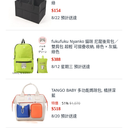
8/22
預計送達
fukufuku Nyanko 貓咪 尼龍後背包／
雙肩包 超輕 可摺疊收納, 綠色 × 灰貓,
綠色
$388
8/12 星期三
預計送達
TANGO BABY 多功能媽咪包, 橘拼深
藍
特價
51
%
$1,070
$518
8/20
預計送達
ELFUNZ 帆布防水國民尿布包 Olldam