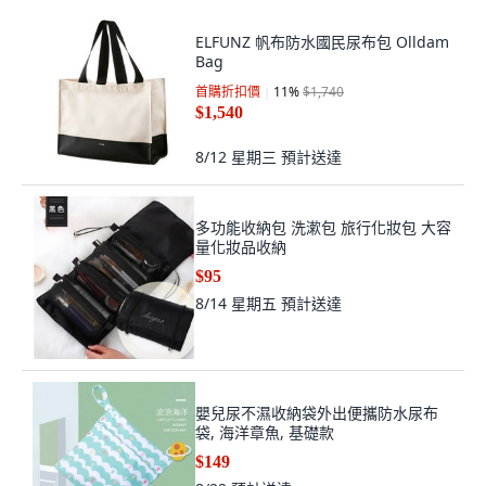
Bag
首購折扣價
11
%
$1,740
$1,540
8/12 星期三
預計送達
多功能收納包 洗漱包 旅行化妝包 大容
量化妝品收納
$95
8/14 星期五
預計送達
嬰兒尿不濕收納袋外出便攜防水尿布
袋, 海洋章魚, 基礎款
$149
8/22
預計送達