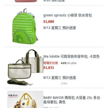
green sprouts 小綠芽 防水背包
$1,080
8/12 星期三
預計送達
Ma lolotte 可肩背帆布尿布包, 卡其色
首購折扣價
44
%
$1,856
$1,031
8/12 星期三
預計送達
(
106
)
BABY BAYOR 媽咪包 大容量 25L 多功
能母嬰包, 黃色
50
%
$1,286
$643