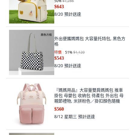
8/20
預計送達
外出便攜媽媽包 大容量托特包, 黑色方
格
特價
51
%
$1,120
$543
8/20
預計送達
『媽媽用品』大容量雙肩媽媽包 推車
掛包 母嬰包 收納包 待產包 外出包 母
親節禮物, 米拼粉色／掛扣顏色隨機
$560
8/12 星期三
預計送達
dodoの升級圓形可折疊足浴桶 便攜足
浴盆, S093無蓋-灰