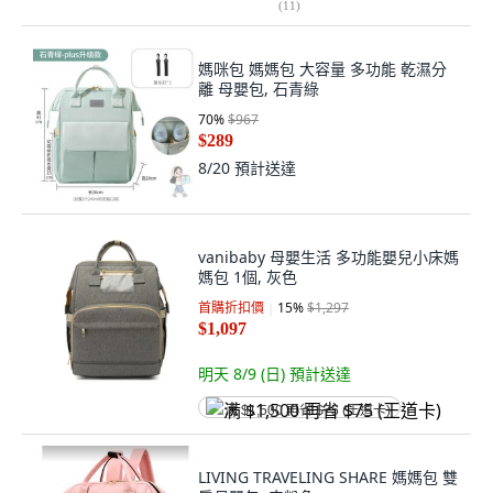
媽咪包 媽媽包 大容量 多功能 乾濕分
離 母嬰包, 石青綠
70
%
$967
$289
8/20
預計送達
vanibaby 母嬰生活 多功能嬰兒小床媽
媽包 1個, 灰色
首購折扣價
15
%
$1,297
$1,097
明天 8/9 (日)
預計送達
满 $1,500 再省 $75 (王道卡)
LIVING TRAVELING SHARE 媽媽包 雙
肩母嬰包, 肉粉色
$179