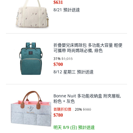
折疊嬰兒床媽咪包 多功能大容量 輕便
可攜帶 時尚媽咪必備, 綠色
31
%
$1,015
$700
8/12 星期三
預計送達
Bonne Nuit 多功能收納盒 附夾層板,
粉色 + 灰色
首購折扣價
20
%
$980
$780
明天 8/9 (日)
預計送達
(
1
)
满 $1,500 再省 $75 (王道卡)