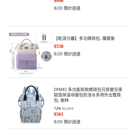
$990
8/20
預計送達
【乾濕分離】多功媽咪包, 羅蘭紫
$558
8/20
預計送達
DFMEI 多功能新款媽咪包可掛嬰兒車
鋁箔保溫母嬰包防潑水多用外出雙肩
包, 樹林
72
%
$2,004
$561
8/20
預計送達
JoyBaby LAND大容量媽媽包 多功能雙
肩背包 媽咪包/待產包, 粉色