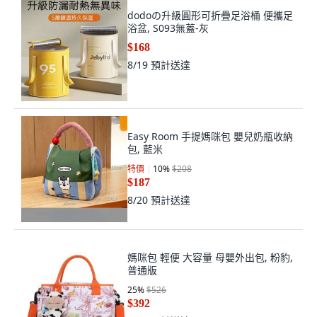
$168
8/19
預計送達
Easy Room 手提媽咪包 嬰兒奶瓶收納
包, 藍米
特價
10
%
$208
$187
8/20
預計送達
媽咪包 輕便 大容量 母嬰外出包, 粉豹,
普通版
25
%
$526
$392
8/22
預計送達