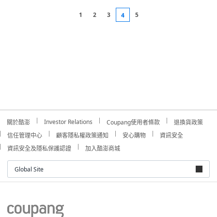
Investor Relations
關於酷澎
Coupang使用者條款
退換貨政策
信任管理中心
顧客隱私權政策通知
安心購物
資訊安全
資訊安全及隱私保護認證
加入酷澎商城
Global Site
公司名稱：酷澎股份有限公司
聯繫地址：11049 台北市信義區信義路五段7號13樓之1
統編：91002999
客服中心：0809-088-810 (免費) / 02-5592-7298