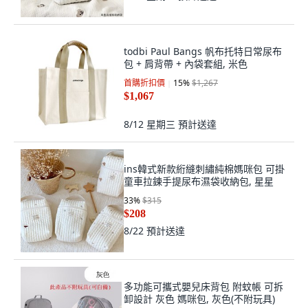
包 + 肩背帶 + 內袋套組, 米色
首購折扣價
15
%
$1,267
$1,067
8/12 星期三
預計送達
ins韓式新款絎縫刺繡純棉媽咪包 可掛
童車拉鍊手提尿布濕袋收納包, 星星
33
%
$315
$208
8/22
預計送達
多功能可攜式嬰兒床背包 附蚊帳 可拆
卸設計 灰色 媽咪包, 灰色(不附玩具)
$579
8/12 星期三
預計送達