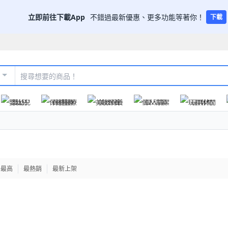
立即前往下載App
不錯過最新優惠、更多功能等著你！
下載
嬰幼兒
保健醫療
美妝保養
個人清潔
玩具休閒
格最高
最熱銷
最新上架