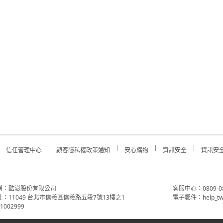
信任管理中心
顧客隱私權政策通知
安心購物
資訊安全
資訊安
稱：酷澎股份有限公司
客服中心：0809-088-
：11049 台北市信義區信義路五段7號13樓之1
電子郵件：help_tw
002999