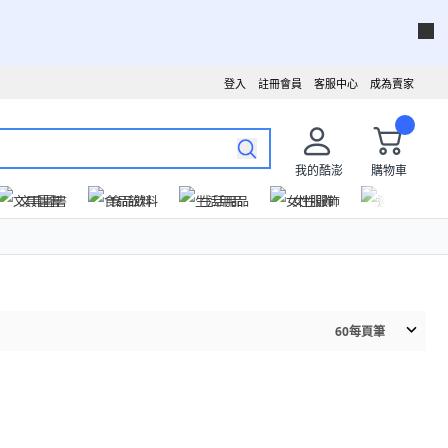
登入
註冊會員
客服中心
成為賣家
我的酷澎
購物車
文具圖書
食品飲料
生活用品
女性服飾
運動戶外
60
每頁筆