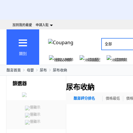
加到我的最愛
申請入駐
全部
類別
爸氣父親節
火箭速配
火箭跨境
酷澎首頁
母嬰
尿布
尿布收納
篩選器
尿布收納
酷澎評分排名
價格最低
價
僅顯示
僅顯示
僅顯示