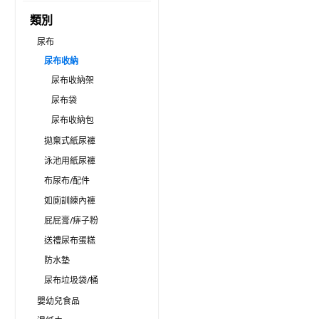
類別
尿布
尿布收納
尿布收納架
尿布袋
尿布收納包
拋棄式紙尿褲
泳池用紙尿褲
布尿布/配件
如廁訓練內褲
屁屁膏/痱子粉
送禮尿布蛋糕
防水墊
尿布垃圾袋/桶
嬰幼兒食品