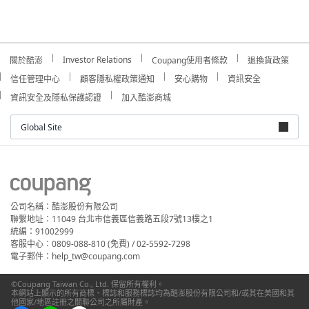
Investor Relations
關於酷澎
Coupang使用者條款
退換貨政策
信任管理中心
顧客隱私權政策通知
安心購物
資訊安全
資訊安全及隱私保護認證
加入酷澎商城
Global Site
公司名稱：酷澎股份有限公司
聯繫地址：11049 台北市信義區信義路五段7號13樓之1
統編：91002999
客服中心：0809-088-810 (免費) / 02-5592-7298
電子郵件：help_tw@coupang.com
©Coupang Taiwan Co., Ltd. 保留所有權利。
本網站上顯示的所有商標、標誌和服務標誌均為酷澎股份有限公司和/或其在美國和其
他國家/地區註冊之關聯公司之所屬財產。