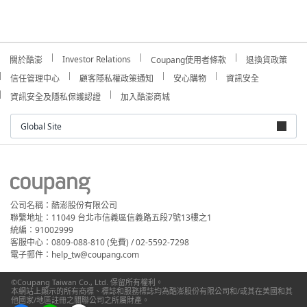
Investor Relations
關於酷澎
Coupang使用者條款
退換貨政策
信任管理中心
顧客隱私權政策通知
安心購物
資訊安全
資訊安全及隱私保護認證
加入酷澎商城
Global Site
公司名稱：酷澎股份有限公司
聯繫地址：11049 台北市信義區信義路五段7號13樓之1
統編：91002999
客服中心：0809-088-810 (免費) / 02-5592-7298
電子郵件：help_tw@coupang.com
©Coupang Taiwan Co., Ltd. 保留所有權利。
本網站上顯示的所有商標、標誌和服務標誌均為酷澎股份有限公司和/或其在美國和其
他國家/地區註冊之關聯公司之所屬財產。