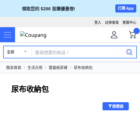
領取您的
$200
首購優惠卷!
打開 App
登入
註冊會員
客服中心
全部
酷澎首頁
生活日用
嬰童紙尿褲
尿布收納包
尿布收納包
篩選器