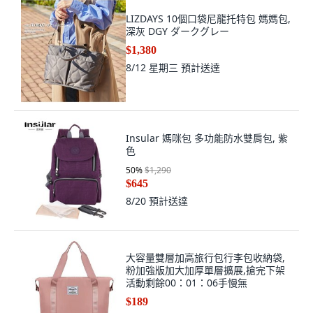
LIZDAYS 10個口袋尼龍托特包 媽媽包,
深灰 DGY ダークグレー
$1,380
8/12 星期三
預計送達
Insular 媽咪包 多功能防水雙肩包, 紫
色
50
%
$1,290
$645
8/20
預計送達
大容量雙層加高旅行包行李包收納袋,
粉加強版加大加厚單層擴展,搶完下架
活動剩餘00：01：06手慢無
$189