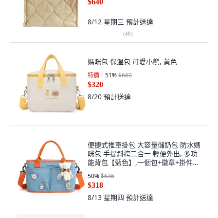
$640
8/12 星期三
預計送達
(
48
)
媽咪包 保溫包 可愛小熊, 黃色
特價
51
%
$660
$320
8/20
預計送達
便捷式推車掛包 大容量儲奶包 防水媽
咪包 手提斜挎二合一 輕便外出, 多功
能背包【藍色】,一個包+徽章+掛件
【高品質增厚版】, N/A
50
%
$636
$318
8/13 星期四
預計送達