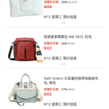
首購折扣價
58
%
$1,010
$416
8/12 星期三
預計送達
(
1
)
質感推車媽媽包 MB-3425, 紅色
首購折扣價
56
%
$736
$322
8/12 星期三
預計送達
(
2
)
Nalli Sisters 大容量附肩帶收納尿布
包, 綠色
首購折扣價
57
%
$837
$352
8/12 星期三
預計送達