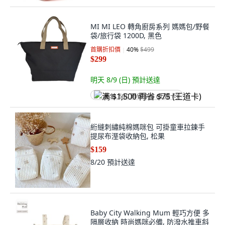
MI MI LEO 轉角廚房系列 媽媽包/野餐
袋/旅行袋 1200D, 黑色
首購折扣價
40
%
$499
$299
明天 8/9 (日)
預計送達
满 $1,500 再省 $75 (王道卡)
絎縫刺繡純棉媽咪包 可掛童車拉鍊手
提尿布溼袋收納包, 松果
$159
8/20
預計送達
Baby City Walking Mum 輕巧方便 多
隔層收納 時尚媽咪必備, 防潑水推車斜