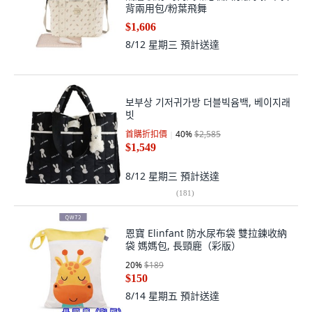
背兩用包/粉葉飛舞
$1,606
8/12 星期三
預計送達
보부상 기저귀가방 더블빅윰백, 베이지래
빗
首購折扣價
40
%
$2,585
$1,549
8/12 星期三
預計送達
(
181
)
恩寶 Elinfant 防水尿布袋 雙拉鍊收納
袋 媽媽包, 長頸鹿（彩版）
20
%
$189
$150
8/14 星期五
預計送達