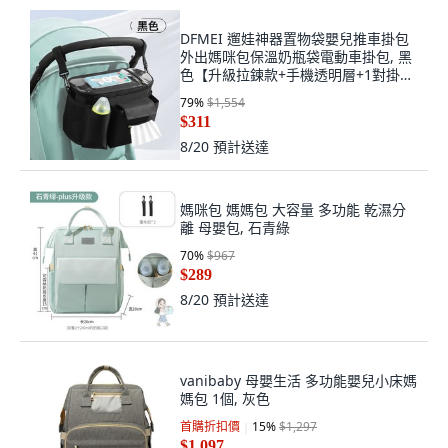
DFMEI 遛娃神器置物袋嬰兒推車掛包
外出媽咪包保溫奶瓶袋電動車掛包, 黑
色【升級拉鍊款+手機透明層+1對掛鉤
+揹帶】
79
%
$1,554
$311
8/20
預計送達
媽咪包 媽媽包 大容量 多功能 乾濕分
離 母嬰包, 石青綠
70
%
$967
$289
8/20
預計送達
vanibaby 母嬰生活 多功能嬰兒小床媽
媽包 1個, 灰色
首購折扣價
15
%
$1,297
$1,097