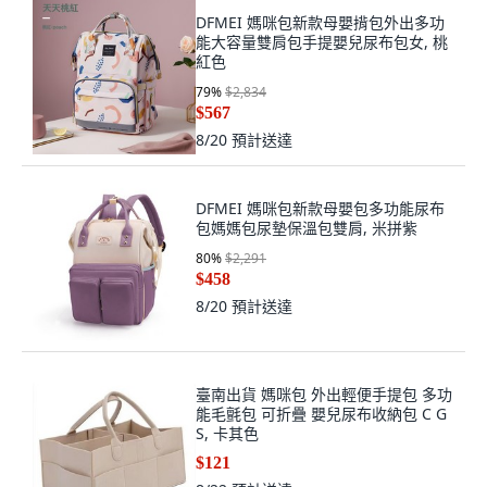
DFMEI 媽咪包新款母嬰揹包外出多功
能大容量雙肩包手提嬰兒尿布包女, 桃
紅色
79
%
$2,834
$567
8/20
預計送達
DFMEI 媽咪包新款母嬰包多功能尿布
包媽媽包尿墊保溫包雙肩, 米拼紫
80
%
$2,291
$458
8/20
預計送達
臺南出貨 媽咪包 外出輕便手提包 多功
能毛氈包 可折疊 嬰兒尿布收納包 C G
S, 卡其色
$121