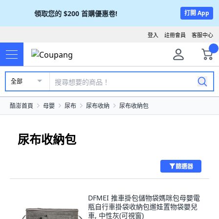
領取您的
$200
首購優惠卷!
打開 App
登入
註冊會員
客服中心
全部
酷澎首頁
母嬰
尿布
尿布收納
尿布收納包
尿布收納包
篩選器
DFMEI 推車掛包儲物袋媽咪包母嬰電
瓶自行車掛袋收納包遛娃置物袋嬰兒
車, 中性灰(可視窗)