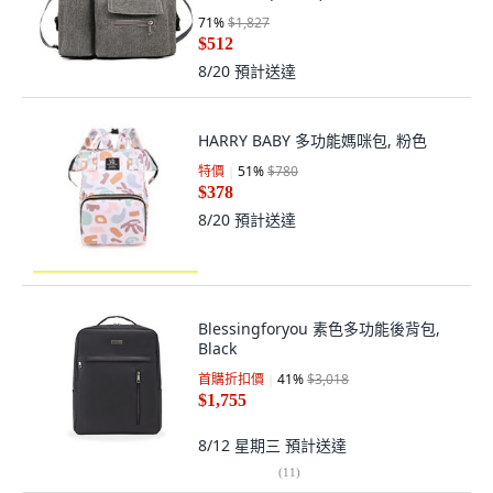
71
%
$1,827
$512
8/20
預計送達
HARRY BABY 多功能媽咪包, 粉色
特價
51
%
$780
$378
8/20
預計送達
Blessingforyou 素色多功能後背包,
Black
首購折扣價
41
%
$3,018
$1,755
8/12 星期三
預計送達
(
11
)