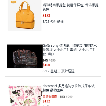
媽咪時尚手提包 雙層保鮮包, 保溫手提
黃色
$183
8/21
預計送達
GoGraphy 透明萬用收納袋 加厚防水
拉鍊袋 大中小三件套組, 大中小 三件
套（咖）
36
%
$250
$160
8/12 星期三
預計送達
dotomari 多用途防水拉鍊式尿布袋,
粉色 動物園款
首購折扣價
55
%
$299
$132