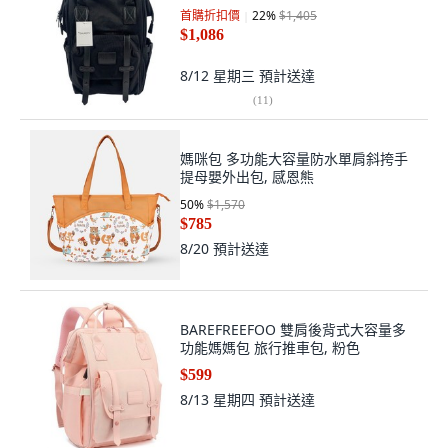
首購折扣價
22
%
$1,405
$1,086
8/12 星期三
預計送達
(
11
)
媽咪包 多功能大容量防水單肩斜挎手
提母嬰外出包, 感恩熊
50
%
$1,570
$785
8/20
預計送達
BAREFREEFOO 雙肩後背式大容量多
功能媽媽包 旅行推車包, 粉色
$599
8/13 星期四
預計送達