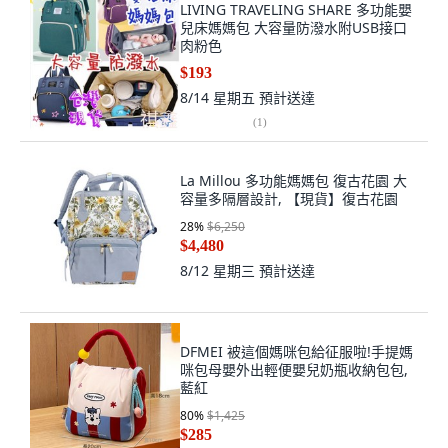
LIVING TRAVELING SHARE 多功能嬰
兒床媽媽包 大容量防潑水附USB接口
肉粉色
$193
8/14 星期五
預計送達
(
1
)
La Millou 多功能媽媽包 復古花園 大
容量多隔層設計, 【現貨】復古花園
28
%
$6,250
$4,480
8/12 星期三
預計送達
DFMEI 被這個媽咪包給征服啦!手提媽
咪包母嬰外出輕便嬰兒奶瓶收納包包,
藍紅
80
%
$1,425
$285