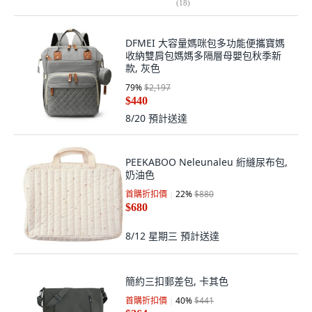
(
18
)
DFMEI 大容量媽咪包多功能便攜寶媽
收納雙肩包媽媽多隔層母嬰包秋季新
款, 灰色
79
%
$2,197
$440
8/20
預計送達
PEEKABOO Neleunaleu 絎縫尿布包,
奶油色
首購折扣價
22
%
$880
$680
8/12 星期三
預計送達
簡約三扣郵差包, 卡其色
首購折扣價
40
%
$441