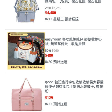
媽媽包, 【現貨】復古花園, 復古花園
28
%
$6,250
$4,480
8/12 星期三
預計送達
easyroom 多功能媽咪包 輕便收納掛
袋, 黃蓋藍條紋 - 收納掛袋
50
%
$960
$480
8/20
預計送達
good 包短途行李包收納收納袋大容量
輕便孕婦待產包手提防水裝被子, 櫻花
粉
$129
8/22
預計送達