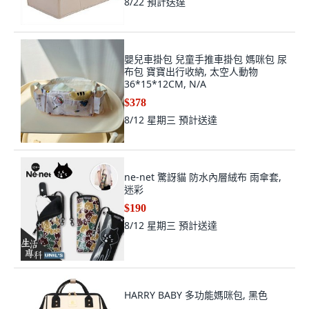
8/22
預計送達
嬰兒車掛包 兒童手推車掛包 媽咪包 尿
布包 寶寶出行收納, 太空人動物
36*15*12CM, N/A
$378
8/12 星期三
預計送達
ne-net 驚訝貓 防水內層絨布 雨傘套,
迷彩
$190
8/12 星期三
預計送達
HARRY BABY 多功能媽咪包, 黑色