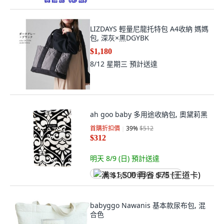
LIZDAYS 輕量尼龍托特包 A4收納 媽媽
包, 深灰×黑DGYBK
$1,180
8/12 星期三
預計送達
ah goo baby 多用途收納包, 奧黛莉黑
首購折扣價
39
%
$512
$312
明天 8/9 (日)
預計送達
满 $1,500 再省 $75 (王道卡)
babyggo Nawanis 基本款尿布包, 混
合色