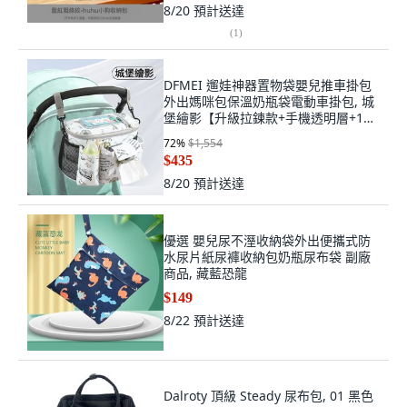
8/20
預計送達
(
1
)
DFMEI 遛娃神器置物袋嬰兒推車掛包
外出媽咪包保溫奶瓶袋電動車掛包, 城
堡繪影【升級拉鍊款+手機透明層+1對
掛鉤+揹帶】
72
%
$1,554
$435
8/20
預計送達
優選 嬰兒尿不溼收納袋外出便攜式防
水尿片紙尿褲收納包奶瓶尿布袋 副廠
商品, 藏藍恐龍
$149
8/22
預計送達
Dalroty 頂級 Steady 尿布包, 01 黑色