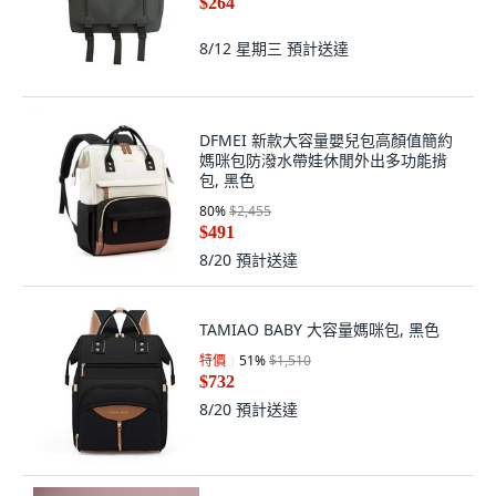
$264
8/12 星期三
預計送達
DFMEI 新款大容量嬰兒包高顏值簡約
媽咪包防潑水帶娃休閒外出多功能揹
包, 黑色
80
%
$2,455
$491
8/20
預計送達
TAMIAO BABY 大容量媽咪包, 黑色
特價
51
%
$1,510
$732
8/20
預計送達