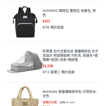
XUSHENG 媽咪包 雙肩包 母嬰包, 黑
色
$355
8/20
預計送達
昕樂寶 包巾式嬰兒床 便攜媽咪包 仿子
宮設計 附遮陽蚊帳 可拆洗, 高級灰+遮
陽棚+枕頭+涼席+隔尿墊
$1,550
8/12 星期三
預計送達
Malolotte 輕量鋪棉尿布包 日常防水,
米色
首購折扣價
50
%
$1,290