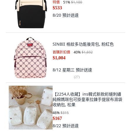
特價
51
%
$1,100
$533
8/20
預計送達
SINBII 格紋多功能後背包, 粉紅色
首購折扣價
40
%
$1,692
$1,004
8/12 星期三
預計送達
(
27
)
【2254人收藏】ins韓式新款絎縫刺繡
純棉媽咪包可掛童車拉鍊手提尿布濕袋
收納包, 松果
46
%
$315
$167
8/22
預計送達