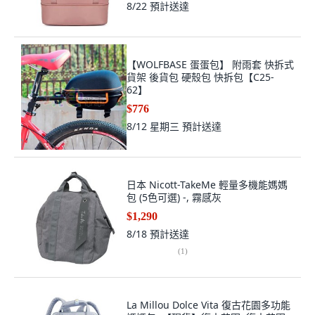
8/22
預計送達
【WOLFBASE 蛋蛋包】 附雨套 快拆式
貨架 後貨包 硬殼包 快拆包【C25-
62】
$776
8/12 星期三
預計送達
日本 Nicott-TakeMe 輕量多機能媽媽
包 (5色可選) -, 霧感灰
$1,290
8/18
預計送達
(
1
)
La Millou Dolce Vita 復古花園多功能