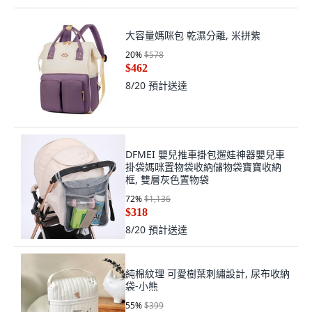
大容量媽咪包 乾濕分離, 米拼紫
20
%
$578
$462
8/20
預計送達
DFMEI 嬰兒推車掛包遛娃神器嬰兒車
掛袋媽咪置物袋收納儲物袋寶寶收納
框, 雙層灰色置物袋
72
%
$1,136
$318
8/20
預計送達
純棉紋理 可愛樹葉刺繡設計, 尿布收納
袋-小熊
55
%
$399