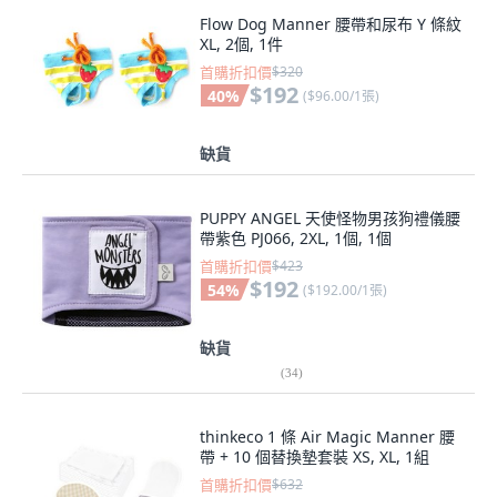
Flow Dog Manner 腰帶和尿布 Y 條紋
XL, 2個, 1件
首購折扣價
$320
$192
40
%
(
$96.00/1張
)
缺貨
PUPPY ANGEL 天使怪物男孩狗禮儀腰
帶紫色 PJ066, 2XL, 1個, 1個
首購折扣價
$423
$192
54
%
(
$192.00/1張
)
缺貨
(
34
)
thinkeco 1 條 Air Magic Manner 腰
帶 + 10 個替換墊套裝 XS, XL, 1組
首購折扣價
$632