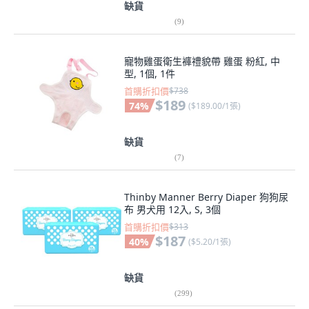
缺貨
(
9
)
寵物雞蛋衛生褲禮貌帶 雞蛋 粉紅, 中
型, 1個, 1件
首購折扣價
$738
$189
74
%
(
$189.00/1張
)
缺貨
(
7
)
Thinby Manner Berry Diaper 狗狗尿
布 男犬用 12入, S, 3個
首購折扣價
$313
$187
40
%
(
$5.20/1張
)
缺貨
(
299
)