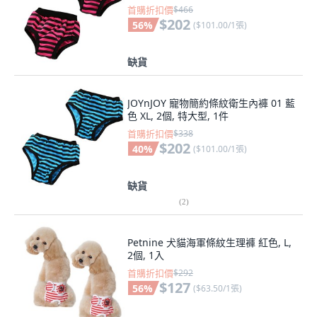
首購折扣價
$466
$202
56
%
(
$101.00/1張
)
缺貨
JOYnJOY 寵物簡約條紋衛生內褲 01 藍
色 XL, 2個, 特大型, 1件
首購折扣價
$338
$202
40
%
(
$101.00/1張
)
缺貨
(
2
)
Petnine 犬貓海軍條紋生理褲 紅色, L,
2個, 1入
首購折扣價
$292
$127
56
%
(
$63.50/1張
)