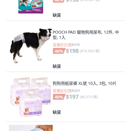
缺貨
POOCH PAD 寵物狗用尿布, 12件, 中
型, 1入
首購折扣價
$370
$198
46
%
(
$16.50/1張
)
缺貨
狗狗用紙尿褲 XL號 10入, 3包, 10片
首購折扣價
$329
$197
40
%
(
$6.57/1張
)
缺貨