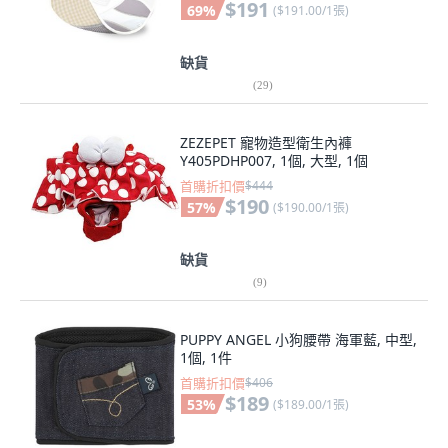
$191
69
%
(
$191.00/1張
)
缺貨
(
29
)
ZEZEPET 寵物造型衛生內褲
Y405PDHP007, 1個, 大型, 1個
首購折扣價
$444
$190
57
%
(
$190.00/1張
)
缺貨
(
9
)
PUPPY ANGEL 小狗腰帶 海軍藍, 中型,
1個, 1件
首購折扣價
$406
$189
53
%
(
$189.00/1張
)