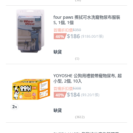
four paws 擦拭可水洗寵物尿布服裝
S, 1個, 1個
首購折扣價
$350
$186
46
%
(
$186.00/1張
)
缺貨
(
1
)
YOYOSHE 公狗用禮貌帶寵物尿布, 超
小型, 2個, 10入
首購折扣價
$308
$184
40
%
(
$9.20/1張
)
缺貨
(
3612
)