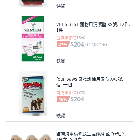
缺貨
VET'S BEST 寵物用清潔墊 XS號, 12件,
1件
首購折扣價
$390
$204
47
%
(
$17.00/1張
)
缺貨
four paws 寵物訓練用尿布 XXS號, 1
個, 一個
首購折扣價
$380
$204
46
%
缺貨
貓狗海軍橫條紋生理褲組 藍色+紅色
+黑色, S, 1套