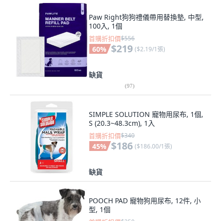
Paw Right狗狗禮儀帶用替換墊, 中型,
100入, 1個
首購折扣價
$556
$219
60
%
(
$2.19/1張
)
缺貨
(
97
)
SIMPLE SOLUTION 寵物用尿布, 1個,
S (20.3~48.3cm), 1入
首購折扣價
$340
$186
45
%
(
$186.00/1張
)
缺貨
POOCH PAD 寵物狗用尿布, 12件, 小
型, 1個