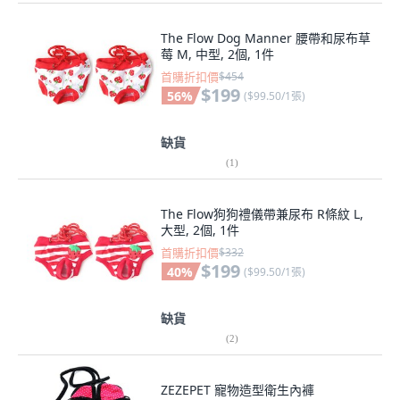
The Flow Dog Manner 腰帶和尿布草
莓 M, 中型, 2個, 1件
首購折扣價
$454
$199
56
%
(
$99.50/1張
)
缺貨
(
1
)
The Flow狗狗禮儀帶兼尿布 R條紋 L,
大型, 2個, 1件
首購折扣價
$332
$199
40
%
(
$99.50/1張
)
缺貨
(
2
)
ZEZEPET 寵物造型衛生內褲