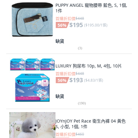
PUPPY ANGEL 寵物腰帶 藍色, S, 1個,
1件
首購折扣價
$448
$195
56
%
(
$195.00/1張
)
缺貨
(
3
)
LUXURY 狗尿布 10p, M, 4包, 10片
首購折扣價
$448
$193
56
%
(
$4.83/1張
)
缺貨
(
190
)
JOYnJOY Pet Race 衛生內褲 04 黃色
S, 小型, 1個, 1件
首購折扣價
$460