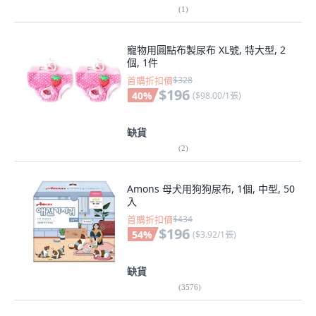
(
1
)
寵物用圓點布製尿布 XL號, 特大型, 2
個, 1件
首購折扣價
$328
$196
40
%
(
$98.00/1張
)
缺貨
(
2
)
Amons 母犬用狗狗尿布, 1個, 中型, 50
入
首購折扣價
$434
$196
54
%
(
$3.92/1張
)
缺貨
(
3576
)