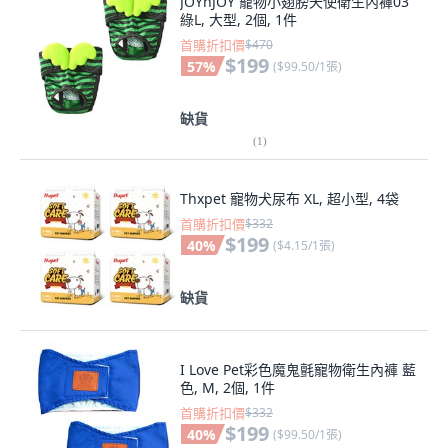
JOYnJOY 寵物小翅膀天使衛生內褲03
綠L, 大型, 2個, 1件
首購折扣價
$470
$199
57
%
(
$99.50/1張
)
缺貨
(
1
)
Thxpet 寵物犬尿布 XL, 超小型, 4袋
首購折扣價
$332
$199
40
%
(
$4.15/1張
)
缺貨
I Love Pet彩色魔鬼氈寵物衛生內褲 藍
色, M, 2個, 1件
首購折扣價
$332
$199
40
%
(
$99.50/1張
)