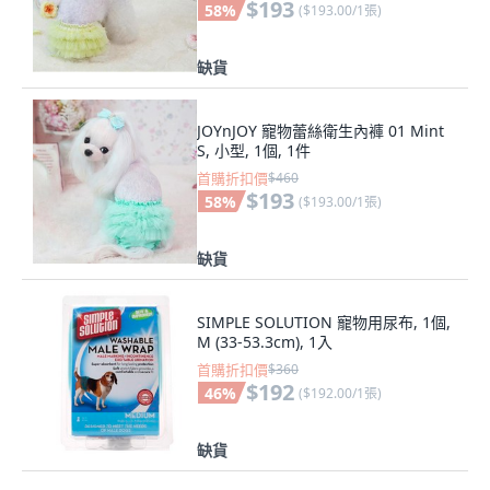
$193
58
%
(
$193.00/1張
)
缺貨
JOYnJOY 寵物蕾絲衛生內褲 01 Mint
S, 小型, 1個, 1件
首購折扣價
$460
$193
58
%
(
$193.00/1張
)
缺貨
SIMPLE SOLUTION 寵物用尿布, 1個,
M (33-53.3cm), 1入
首購折扣價
$360
$192
46
%
(
$192.00/1張
)
缺貨