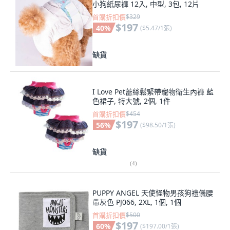
小狗紙尿褲 12入, 中型, 3包, 12片
首購折扣價
$329
$197
40
%
(
$5.47/1張
)
缺貨
I Love Pet蕾絲鬆緊帶寵物衛生內褲 藍
色裙子, 特大號, 2個, 1件
首購折扣價
$454
$197
56
%
(
$98.50/1張
)
缺貨
(
4
)
PUPPY ANGEL 天使怪物男孩狗禮儀腰
帶灰色 PJ066, 2XL, 1個, 1個
首購折扣價
$500
$197
60
%
(
$197.00/1張
)