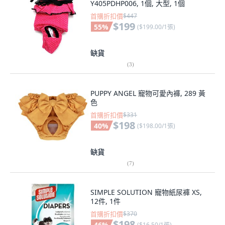
Y405PDHP006, 1個, 大型, 1個
首購折扣價
$447
$199
55
%
(
$199.00/1張
)
缺貨
(
3
)
PUPPY ANGEL 寵物可愛內褲, 289 黃
色
首購折扣價
$331
$198
40
%
(
$198.00/1張
)
缺貨
(
7
)
SIMPLE SOLUTION 寵物紙尿褲 XS,
12件, 1件
首購折扣價
$370
$198
46
%
(
$16.50/1張
)