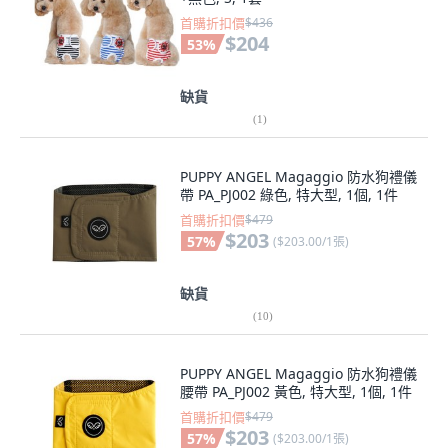
首購折扣價
$436
$204
53
%
缺貨
(
1
)
PUPPY ANGEL Magaggio 防水狗禮儀
帶 PA_PJ002 綠色, 特大型, 1個, 1件
首購折扣價
$479
$203
57
%
(
$203.00/1張
)
缺貨
(
10
)
PUPPY ANGEL Magaggio 防水狗禮儀
腰帶 PA_PJ002 黃色, 特大型, 1個, 1件
首購折扣價
$479
$203
57
%
(
$203.00/1張
)