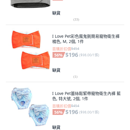
缺貨
(
33
)
I Love Pet彩色魔鬼氈簡易寵物衛生褲
橘色, M, 2個, 1件
首購折扣價
$454
$196
56
%
(
$98.00/1張
)
缺貨
(
1
)
I Love Pet蕾絲鬆緊帶寵物衛生內褲 藍
色, 特大號, 2個, 1件
首購折扣價
$454
$196
56
%
(
$98.00/1張
)
缺貨