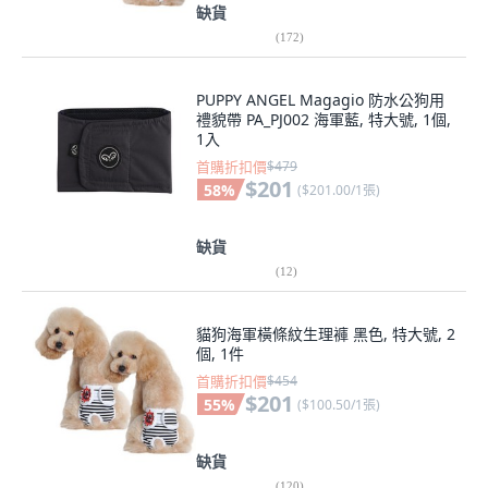
缺貨
(
172
)
PUPPY ANGEL Magagio 防水公狗用
禮貌帶 PA_PJ002 海軍藍, 特大號, 1個,
1入
首購折扣價
$479
$201
58
%
(
$201.00/1張
)
缺貨
(
12
)
貓狗海軍橫條紋生理褲 黑色, 特大號, 2
個, 1件
首購折扣價
$454
$201
55
%
(
$100.50/1張
)
缺貨
(
120
)