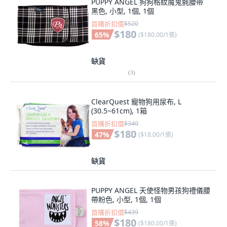
PUPPY ANGEL 狗狗格紋魔鬼氈腰帶
黑色, 小型, 1個, 1個
首購折扣價
$520
$180
65
%
(
$180.00/1張
)
缺貨
(
3
)
ClearQuest 寵物狗用尿布, L
(30.5~61cm), 1箱
首購折扣價
$340
$180
47
%
(
$18.00/1張
)
缺貨
PUPPY ANGEL 天使怪物男孩狗禮儀腰
帶粉色, 小型, 1個, 1個
首購折扣價
$439
$180
58
%
(
$180.00/1張
)