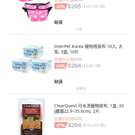
首購折扣價
$205
45
%
(
$102.50/1張
)
缺貨
(
14
)
InterPet Korea 寵物用尿布 10入, 大
型, 3盒, 10片
首購折扣價
$556
$204
63
%
(
$6.80/1張
)
缺貨
(
2432
)
ClearQuest 可水洗寵物尿布, 1盒, XS
(腰圍22.9~35.6cm), 2片
首購折扣價
$390
$204
47
%
(
$102.00/1張
)