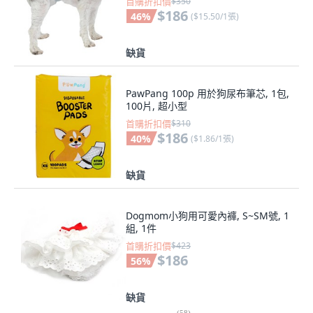
首購折扣價
$350
$186
46
%
(
$15.50/1張
)
缺貨
PawPang 100p 用於狗尿布筆芯, 1包,
100片, 超小型
首購折扣價
$310
$186
40
%
(
$1.86/1張
)
缺貨
Dogmom小狗用可愛內褲, S~SM號, 1
組, 1件
首購折扣價
$423
$186
56
%
缺貨
(
58
)