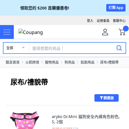
領取您的
$200
首購優惠卷!
打開 App
登入
註冊會員
客服中心
全部
酷澎首頁
火箭跨境
寵物用品
狗用品
如廁用品
尿布/禮貌帶
尿布/禮貌帶
篩選器
aryko Dr.Mini 貓狗安全內褲角色粉色,
S, 2個
$376