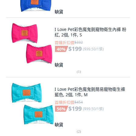
缺貨
I Love Pet彩色魔鬼氈寵物衛生內褲 粉
紅, 2個, 1件, S
首購折扣價
$332
$199
40
%
(
$99.50/1張
)
缺貨
(
1
)
I Love Pet彩色魔鬼氈簡易寵物衛生褲
藍色, 2個, 1件, M
首購折扣價
$454
$199
56
%
(
$99.50/1張
)
缺貨
(
2
)