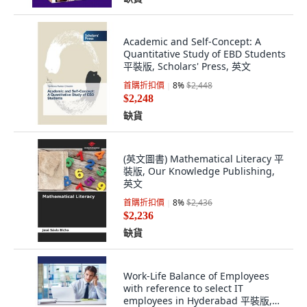
Academic and Self-Concept: A
Quantitative Study of EBD Students
平裝版, Scholars' Press, 英文
首購折扣價
8
%
$2,448
$2,248
缺貨
(英文圖書) Mathematical Literacy 平
裝版, Our Knowledge Publishing,
英文
首購折扣價
8
%
$2,436
$2,236
缺貨
Work-Life Balance of Employees
with reference to select IT
employees in Hyderabad 平裝版,