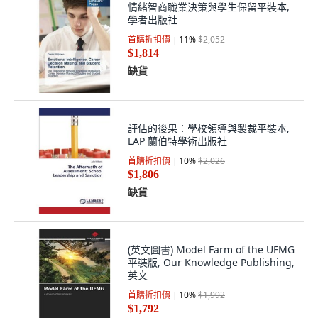
情緒智商職業決策與學生保留平裝本,
學者出版社
首購折扣價
11
%
$2,052
$1,814
缺貨
評估的後果：學校領導與製裁平裝本,
LAP 蘭伯特學術出版社
首購折扣價
10
%
$2,026
$1,806
缺貨
(英文圖書) Model Farm of the UFMG
平裝版, Our Knowledge Publishing,
英文
首購折扣價
10
%
$1,992
$1,792