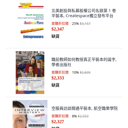
北美創投與私募股權公司名錄第 1 卷
平裝本, Createspace獨立發布平台
首購折扣價
25
%
$3,157
$2,347
缺貨
職前教師如何教授真正平裝本的識字,
學者出版社
首購折扣價
10
%
$2,605
$2,333
缺貨
空服員訪談精通平裝本, 航空職業學院
首購折扣價
8
%
$2,553
$2,327