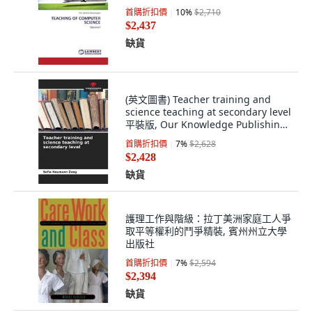
首購折扣價
10
%
$2,710
$2,437
缺貨
(英文圖書) Teacher training and
science teaching at secondary level
平裝版, Our Knowledge Publishing,
英文
首購折扣價
7
%
$2,628
$2,428
缺貨
護理工作與階級：拉丁美洲家庭工人爭
取平等權利的鬥爭精裝, 賓州州立大學
出版社
首購折扣價
7
%
$2,594
$2,394
缺貨