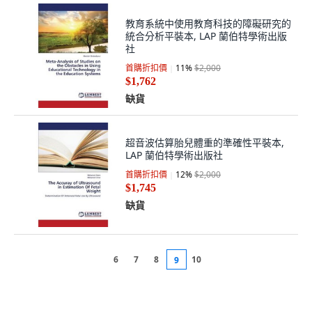
教育系統中使用教育科技的障礙研究的
統合分析平裝本, LAP 蘭伯特學術出版
社
首購折扣價
11
%
$2,000
$1,762
缺貨
超音波估算胎兒體重的準確性平裝本,
LAP 蘭伯特學術出版社
首購折扣價
12
%
$2,000
$1,745
缺貨
6
7
8
10
9