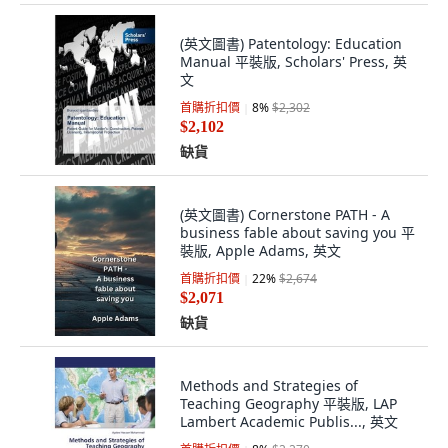
(英文圖書) Patentology: Education
Manual 平裝版, Scholars' Press, 英
文
首購折扣價
8
%
$2,302
$2,102
缺貨
(英文圖書) Cornerstone PATH - A
business fable about saving you 平
裝版, Apple Adams, 英文
首購折扣價
22
%
$2,674
$2,071
缺貨
Methods and Strategies of
Teaching Geography 平裝版, LAP
Lambert Academic Publis..., 英文