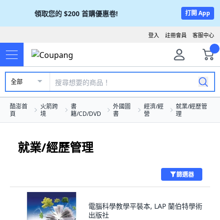
領取您的
$200
首購優惠卷!
打開 App
登入
註冊會員
客服中心
全部
酷澎首
火箭跨
書
外國圖
經濟/經
就業/經歷管
頁
境
籍/CD/DVD
書
營
理
就業/經歷管理
篩選器
電腦科學教學平裝本, LAP 蘭伯特學術
出版社