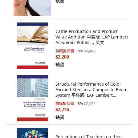
缺貨
Cattle Production and Product
Value Addition 平裝版, LAP Lambert
Academic Publis..., 英文
首購折扣價
8
%
$2,480
$2,280
缺貨
Structural Performance of Cold-
Formed Steel in a Composite Beam
System 平裝版, LAP Lambert
Academic Publishing, 英文
首購折扣價
8
%
$2,476
$2,276
缺貨
Perceptions of Teachers on their