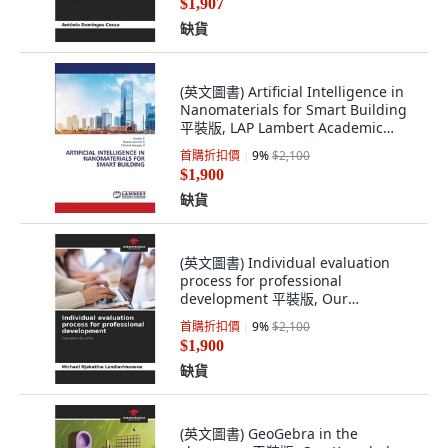
$1,907
缺貨
(英文圖書) Artificial Intelligence in
Nanomaterials for Smart Building
平裝版, LAP Lambert Academic
Publis..., 英文
首購折扣價
9
%
$2,100
$1,900
缺貨
(英文圖書) Individual evaluation
process for professional
development 平裝版, Our
Knowledge Publishing, 英文
首購折扣價
9
%
$2,100
$1,900
缺貨
(英文圖書) GeoGebra in the