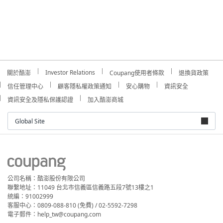
Investor Relations
關於酷澎
Coupang使用者條款
退換貨政策
信任管理中心
顧客隱私權政策通知
安心購物
資訊安全
資訊安全及隱私保護認證
加入酷澎商城
Global Site
公司名稱：酷澎股份有限公司
聯繫地址：11049 台北市信義區信義路五段7號13樓之1
統編：91002999
客服中心：0809-088-810 (免費) / 02-5592-7298
電子郵件：help_tw@coupang.com