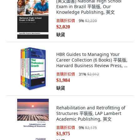
(英文圖書) National High School
Exam in Brazil 平裝版, Our
Knowledge Publishing, 英文
首購折扣價
9
%
$2,220
$2,020
缺貨
HBR Guides to Managing Your
Career Collection (6 Books) 平裝版,
Harvard Business Review Press, 英
文
首購折扣價
31
%
$2,912
$1,984
缺貨
Rehabilitation and Retrofitting of
Structures 平裝版, LAP Lambert
Academic Publishing, 英文
首購折扣價
9
%
$2,175
$1,975