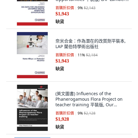
Academic Publis..., 英文
首購折扣價
9
%
$2,143
$1,943
缺貨
奈米合金：作為潛在的改質劑平裝本,
LAP 蘭伯特學術出版社
首購折扣價
11
%
$2,184
$1,943
缺貨
(英文圖書) Influences of the
Phanerogamous Flora Project on
teacher training 平裝版, Our
Knowledge Publishing, 英文
首購折扣價
9
%
$2,128
$1,928
缺貨