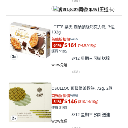
(
161
)
满 $1,500 再省 $75 (王道卡)
LOTTE 樂天 迦納頂級巧克力派, 3個,
132g
首購折扣價
$415
$161
61
%
(
$4.07/10g
)
運費 $195
8/12 星期三
預計送達
WOW免運
(
535
)
OSULLOC 頂級綠茶鬆餅, 72g, 2個
首購折扣價
$302
$146
51
%
(
$10.14/10g
)
運費 $195
8/12 星期三
預計送達
WOW免運
(
1641
)