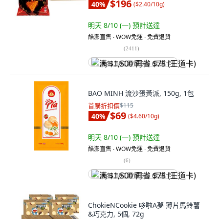
$196
40
%
(
$2.40/10g
)
明天 8/10 (一)
預計送達
酷澎直售 ∙ WOW免運 ∙ 免費退貨
(
2411
)
满 $1,500 再省 $75 (王道卡)
BAO MINH 流沙蛋黃派, 150g, 1包
首購折扣價
$115
$69
40
%
(
$4.60/10g
)
明天 8/10 (一)
預計送達
酷澎直售 ∙ WOW免運 ∙ 免費退貨
(
6
)
满 $1,500 再省 $75 (王道卡)
ChokieNCookie 哆啦A夢 薄片馬鈴薯
&巧克力, 5個, 72g