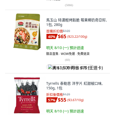
(
5066
)
馬玉山 特濃輕烤穀脆 莓果椰奶奇亞籽,
1包, 280g
首購折扣價
$109
$65
40
%
(
$23.22/100g
)
明天 8/10 (一)
預計送達
酷澎直售 ∙ WOW免運 ∙ 免費退貨
(
60
)
满 $1,500 再省 $75 (王道卡)
Tyrrells 泰勒思 洋芋片 紅甜椒口味,
150g, 1包
折扣後價格
$129
$55
57
%
(
$3.67/10g
)
明天 8/10 (一)
預計送達