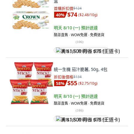
盒
首購折扣價
$124
$74
40
%
(
$2.48/10g
)
明天 8/10 (一)
預計送達
酷澎直售 ∙ WOW免運 ∙ 免費退貨
(
106
)
满 $1,500 再省 $75 (王道卡)
統一生機 茄汁脆薯, 50g, 4包
折扣後價格
$134
$55
58
%
(
$2.75/10g
)
明天 8/10 (一)
預計送達
酷澎直售 ∙ WOW免運 ∙ 免費退貨
(
166
)
满 $1,500 再省 $75 (王道卡)