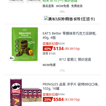
明天 8/10 (一)
預計送達
酷澎直售 ∙ WOW免運 ∙ 免費退貨
(
96
)
满 $1,500 再省 $75 (王道卡)
EAT'S Better 零糖抹茶巧克力豆餅乾,
40g, 4個
首購折扣價
$224
$134
40
%
(
$8.38/10g
)
運費 $195
8/12 星期三
預計送達
WOW免運
(
75
)
PRINGLES 品客 洋芋片 碳烤BBQ口味,
102g, 16罐
首購折扣價
$784
$584
25
%
(
$3.58/10g
)