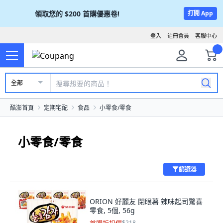
領取您的
$200
首購優惠卷!
打開 App
登入
註冊會員
客服中心
全部
酷澎首頁
定期宅配
食品
小零食/零食
小零食/零食
篩選器
ORION 好麗友 閉眼薯 辣味起司驚喜
零食, 5個, 56g
$218