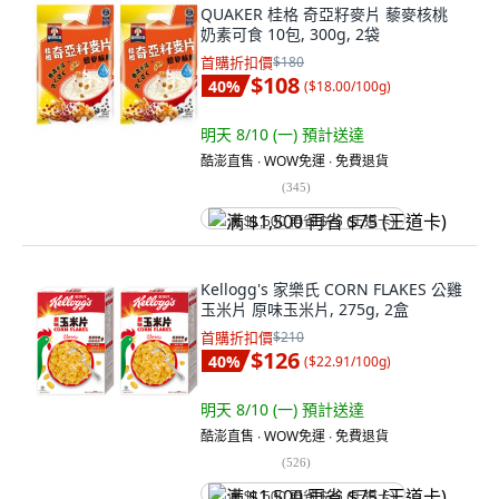
QUAKER 桂格 奇亞籽麥片 藜麥核桃
奶素可食 10包, 300g, 2袋
首購折扣價
$180
$108
40
%
(
$18.00/100g
)
明天 8/10 (一)
預計送達
酷澎直售 ∙ WOW免運 ∙ 免費退貨
(
345
)
满 $1,500 再省 $75 (王道卡)
Kellogg's 家樂氏 CORN FLAKES 公雞
玉米片 原味玉米片, 275g, 2盒
首購折扣價
$210
$126
40
%
(
$22.91/100g
)
明天 8/10 (一)
預計送達
酷澎直售 ∙ WOW免運 ∙ 免費退貨
(
526
)
满 $1,500 再省 $75 (王道卡)