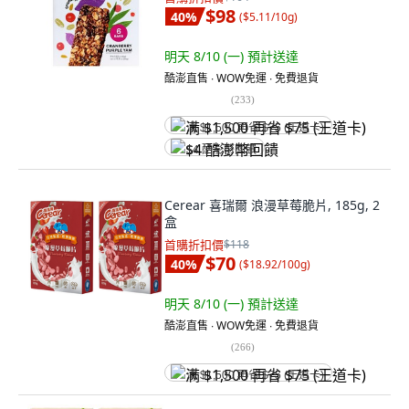
$98
40
%
(
$5.11/10g
)
明天 8/10 (一)
預計送達
酷澎直售 ∙ WOW免運 ∙ 免費退貨
(
233
)
满 $1,500 再省 $75 (王道卡)
$4 酷澎幣回饋
Cerear 喜瑞爾 浪漫草莓脆片, 185g, 2
盒
首購折扣價
$118
$70
40
%
(
$18.92/100g
)
明天 8/10 (一)
預計送達
酷澎直售 ∙ WOW免運 ∙ 免費退貨
(
266
)
满 $1,500 再省 $75 (王道卡)