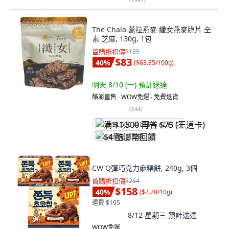
The Chala 蕎拉燕麥 纖女燕麥脆片 全
素 芝麻, 130g, 1包
首購折扣價
$139
$83
40
%
(
$63.85/100g
)
明天 8/10 (一)
預計送達
酷澎直售 ∙ WOW免運 ∙ 免費退貨
(
144
)
满 $1,500 再省 $75 (王道卡)
$4 酷澎幣回饋
CW Q彈巧克力麻糬餅, 240g, 3個
首購折扣價
$264
$158
40
%
(
$2.20/10g
)
運費 $195
8/12 星期三
預計送達
WOW免運