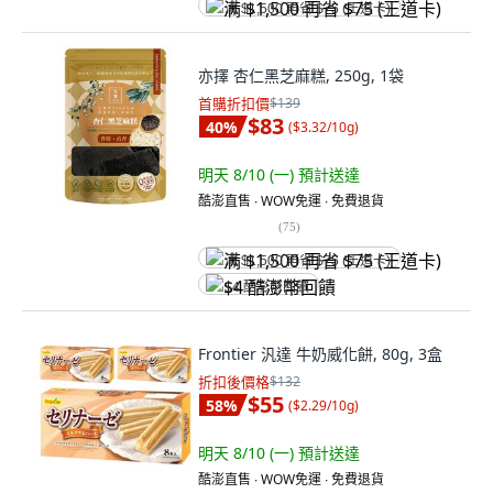
满 $1,500 再省 $75 (王道卡)
亦擇 杏仁黑芝麻糕, 250g, 1袋
首購折扣價
$139
$83
40
%
(
$3.32/10g
)
明天 8/10 (一)
預計送達
酷澎直售 ∙ WOW免運 ∙ 免費退貨
(
75
)
满 $1,500 再省 $75 (王道卡)
$4 酷澎幣回饋
Frontier 汎達 牛奶威化餅, 80g, 3盒
折扣後價格
$132
$55
58
%
(
$2.29/10g
)
明天 8/10 (一)
預計送達
酷澎直售 ∙ WOW免運 ∙ 免費退貨