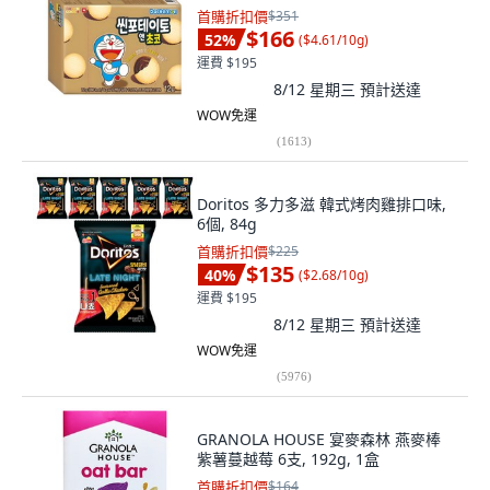
首購折扣價
$351
$166
52
%
(
$4.61/10g
)
運費 $195
8/12 星期三
預計送達
WOW免運
(
1613
)
Doritos 多力多滋 韓式烤肉雞排口味,
6個, 84g
首購折扣價
$225
$135
40
%
(
$2.68/10g
)
運費 $195
8/12 星期三
預計送達
WOW免運
(
5976
)
GRANOLA HOUSE 宴麥森林 燕麥棒
紫薯蔓越莓 6支, 192g, 1盒
首購折扣價
$164