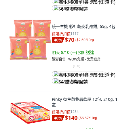
满 $1,500 再省 $75 (王道卡)
$6 酷澎幣回饋
統一生機 彩虹藜麥乳酪餅, 65g, 4包
首購折扣價
$117
$70
40
%
(
$2.69/10g
)
明天 8/10 (一)
預計送達
酷澎直售 ∙ WOW免運 ∙ 免費退貨
(
150
)
满 $1,500 再省 $75 (王道卡)
$4 酷澎幣回饋
Pinky 益生菌雙層軟糖 12包, 210g, 1
盒
首購折扣價
$234
$140
40
%
(
$6.67/10g
)