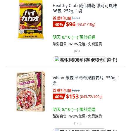
Healthy Club 威化餅乾 濃可可風味
36包, 252g, 1袋
首購折扣價
$160
$96
40
%
(
$3.81/10g
)
明天 8/10 (一)
預計送達
酷澎直售 ∙ WOW免運 ∙ 免費退貨
(
69
)
满 $1,500 再省 $75 (王道卡)
Vilson 米森 草莓莓果脆麥片, 350g, 1
盒
首購折扣價
$255
$153
40
%
(
$43.72/100g
)
明天 8/10 (一)
預計送達
酷澎直售 ∙ WOW免運 ∙ 免費退貨
(
125
)