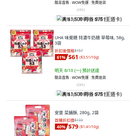
酷澎直售 ∙ WOW免運 ∙ 免費退貨
(
101
)
满 $1,500 再省 $75 (王道卡)
UHA 味覺糖 特濃牛奶糖 草莓味, 58g,
3袋
折扣後價格
$157
$61
61
%
(
$3.51/10g
)
明天 8/10 (一)
預計送達
酷澎直售 ∙ WOW免運 ∙ 免費退貨
(
541
)
满 $1,500 再省 $75 (王道卡)
安堡 菜脯酥, 280g, 2袋
首購折扣價
$133
$79
40
%
(
$1.41/10g
)