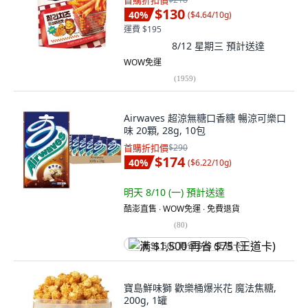
首購折扣價
$130
40
%
(
$4.64/10g
)
運費 $195
8/12 星期三
預計送達
WOW免運
(
1959
)
Airwaves 超涼無糖口香糖 暢涼可樂口
味 20顆, 28g, 10包
首購折扣價
$290
$174
40
%
(
$6.22/10g
)
明天 8/10 (一)
預計送達
酷澎直售 ∙ WOW免運 ∙ 免費退貨
(
80
)
满 $1,500 再省 $75 (王道卡)
寶島鮮味獅 歡樂桶爆米花 魔法焦糖,
200g, 1罐