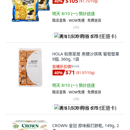
$105
40
%
(
$1.75/10g
)
明天 8/10 (一)
預計送達
酷澎直售 ∙ WOW免運 ∙ 免費退貨
(
35
)
满 $1,500 再省 $75 (王道卡)
HOLA 和樂家居 黑糖沙琪瑪 葡萄堅果
9個, 360g, 1袋
首購折扣價
$119
$71
40
%
(
$1.97/10g
)
明天 8/10 (一)
預計送達
酷澎直售 ∙ WOW免運 ∙ 免費退貨
(
39
)
满 $1,500 再省 $75 (王道卡)
CROWN 皇冠 原味蘇打餅乾, 149g, 2