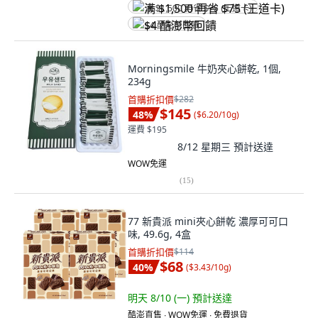
满 $1,500 再省 $75 (王道卡)
$4 酷澎幣回饋
Morningsmile 牛奶夾心餅乾, 1個,
234g
首購折扣價
$282
$145
48
%
(
$6.20/10g
)
運費 $195
8/12 星期三
預計送達
WOW免運
(
15
)
77 新貴派 mini夾心餅乾 濃厚可可口
味, 49.6g, 4盒
首購折扣價
$114
$68
40
%
(
$3.43/10g
)
明天 8/10 (一)
預計送達
酷澎直售 ∙ WOW免運 ∙ 免費退貨