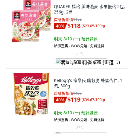
QUAKER 桂格 美味燕麥 水果優格 5包,
256g, 2盒
首購折扣價
$198
$118
40
%
(
$23.05/100g
)
明天 8/10 (一)
預計送達
酷澎直售 ∙ WOW免運 ∙ 免費退貨
(
363
)
满 $1,500 再省 $75 (王道卡)
Kellogg's 家樂氏 纖穀脆 蜂蜜杏仁, 1
包, 300g
首購折扣價
$199
$119
40
%
(
$39.67/100g
)
明天 8/10 (一)
預計送達
酷澎直售 ∙ WOW免運 ∙ 免費退貨
(
142
)