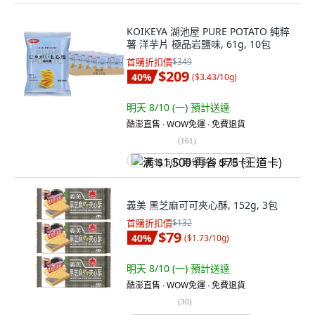
KOIKEYA 湖池屋 PURE POTATO 純粹
薯 洋芋片 極品岩鹽味, 61g, 10包
首購折扣價
$349
$209
40
%
(
$3.43/10g
)
明天 8/10 (一)
預計送達
酷澎直售 ∙ WOW免運 ∙ 免費退貨
(
161
)
满 $1,500 再省 $75 (王道卡)
義美 黑芝麻可可夾心酥, 152g, 3包
首購折扣價
$132
$79
40
%
(
$1.73/10g
)
明天 8/10 (一)
預計送達
酷澎直售 ∙ WOW免運 ∙ 免費退貨
(
30
)