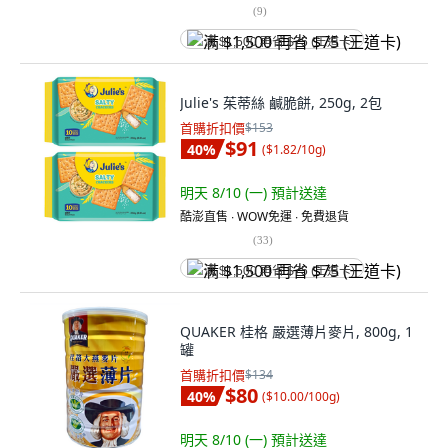
(
9
)
满 $1,500 再省 $75 (王道卡)
Julie's 茱蒂絲 鹹脆餅, 250g, 2包
首購折扣價
$153
$91
40
%
(
$1.82/10g
)
明天 8/10 (一)
預計送達
酷澎直售 ∙ WOW免運 ∙ 免費退貨
(
33
)
满 $1,500 再省 $75 (王道卡)
QUAKER 桂格 嚴選薄片麥片, 800g, 1
罐
首購折扣價
$134
$80
40
%
(
$10.00/100g
)
明天 8/10 (一)
預計送達