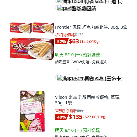
满 $1,500 再省 $75 (王道卡)
$13 酷澎幣回饋
Frontier 汎達 巧克力威化餅, 80g, 3盒
折扣後價格
$132
$63
52
%
(
$2.63/10g
)
明天 8/10 (一)
預計送達
酷澎直售 ∙ WOW免運 ∙ 免費退貨
(
8
)
满 $1,500 再省 $75 (王道卡)
Vilson 米森 乳酸菌咬咬優格, 草莓,
50g, 1袋
首購折扣價
$225
$135
40
%
(
$27.00/10g
)
明天 8/10 (一)
預計送達