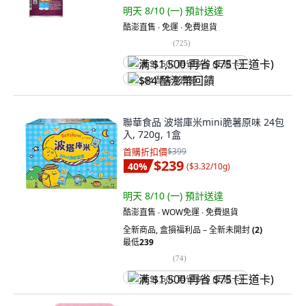
明天 8/10 (一)
預計送達
酷澎直售 ∙ 免運 ∙ 免費退貨
(
725
)
满 $1,500 再省 $75 (王道卡)
$84 酷澎幣回饋
聯華食品 波塔庫米mini脆薯原味 24包
入, 720g, 1盒
首購折扣價
$399
$239
40
%
(
$3.32/10g
)
明天 8/10 (一)
預計送達
酷澎直售 ∙ WOW免運 ∙ 免費退貨
全新商品
,
盒損福利品 – 全新未開封
(2)
最低
239
(
74
)
满 $1,500 再省 $75 (王道卡)