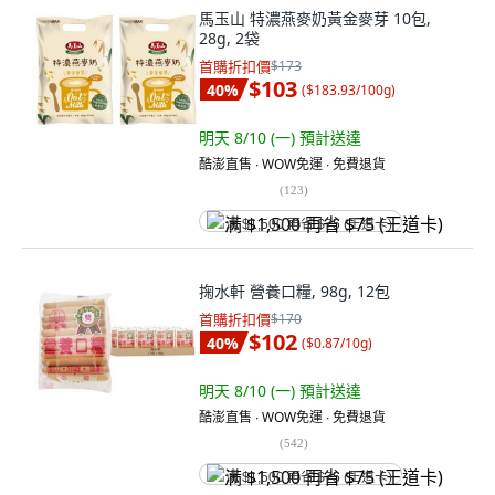
馬玉山 特濃燕麥奶黃金麥芽 10包,
28g, 2袋
首購折扣價
$173
$103
40
%
(
$183.93/100g
)
明天 8/10 (一)
預計送達
酷澎直售 ∙ WOW免運 ∙ 免費退貨
(
123
)
满 $1,500 再省 $75 (王道卡)
掬水軒 營養口糧, 98g, 12包
首購折扣價
$170
$102
40
%
(
$0.87/10g
)
明天 8/10 (一)
預計送達
酷澎直售 ∙ WOW免運 ∙ 免費退貨
(
542
)
满 $1,500 再省 $75 (王道卡)