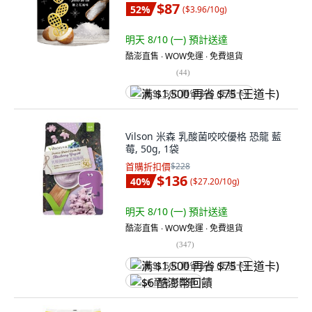
$87
52
%
(
$3.96/10g
)
明天 8/10 (一)
預計送達
酷澎直售 ∙ WOW免運 ∙ 免費退貨
(
44
)
满 $1,500 再省 $75 (王道卡)
Vilson 米森 乳酸菌咬咬優格 恐龍 藍
莓, 50g, 1袋
首購折扣價
$228
$136
40
%
(
$27.20/10g
)
明天 8/10 (一)
預計送達
酷澎直售 ∙ WOW免運 ∙ 免費退貨
(
347
)
满 $1,500 再省 $75 (王道卡)
$6 酷澎幣回饋