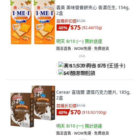
義美 美味營養餅夾心 香濃花生, 154g,
2盒
首購折扣價
$126
$75
40
%
(
$2.44/10g
)
明天 8/10 (一)
預計送達
酷澎直售 ∙ WOW免運 ∙ 免費退貨
(
64
)
满 $1,500 再省 $75 (王道卡)
$4 酷澎幣回饋
Cerear 喜瑞爾 濃情巧克力脆片, 185g,
2盒
首購折扣價
$118
$70
40
%
(
$18.92/100g
)
明天 8/10 (一)
預計送達
酷澎直售 ∙ WOW免運 ∙ 免費退貨