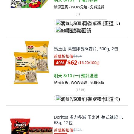
酷澎直售 ∙ WOW免運 ∙ 免費退貨
(
3
)
满 $1,500 再省 $75 (王道卡)
$4 酷澎幣回饋
馬玉山 高纖即食燕麥片, 500g, 2包
首購折扣價
$104
$62
40
%
(
$6.20/100g
)
明天 8/10 (一)
預計送達
酷澎直售 ∙ WOW免運 ∙ 免費退貨
(
1519
)
满 $1,500 再省 $75 (王道卡)
Doritos 多力多滋 玉米片 美式辣起士,
68g, 12包
首購折扣價
$328