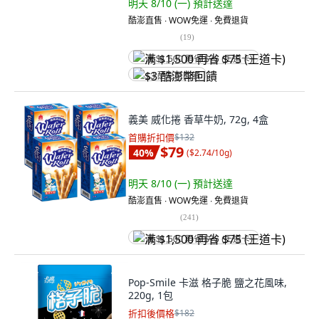
明天 8/10 (一)
預計送達
酷澎直售 ∙ WOW免運 ∙ 免費退貨
(
19
)
满 $1,500 再省 $75 (王道卡)
$3 酷澎幣回饋
義美 威化捲 香草牛奶, 72g, 4盒
首購折扣價
$132
$79
40
%
(
$2.74/10g
)
明天 8/10 (一)
預計送達
酷澎直售 ∙ WOW免運 ∙ 免費退貨
(
241
)
满 $1,500 再省 $75 (王道卡)
Pop-Smile 卡滋 格子脆 鹽之花風味,
220g, 1包
折扣後價格
$182