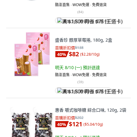
酷澎直售 ∙ WOW免運 ∙ 免費退貨
(
84
)
满 $1,500 再省 $75 (王道卡)
盛香珍 醇厚草莓捲, 180g, 2盒
首購折扣價
$138
$82
40
%
(
$2.28/10g
)
明天 8/10 (一)
預計送達
酷澎直售 ∙ WOW免運 ∙ 免費退貨
(
59
)
满 $1,500 再省 $75 (王道卡)
惠香 嚼式咖啡糖 綜合口味, 120g, 2袋
首購折扣價
$202
$121
40
%
(
$5.04/10g
)