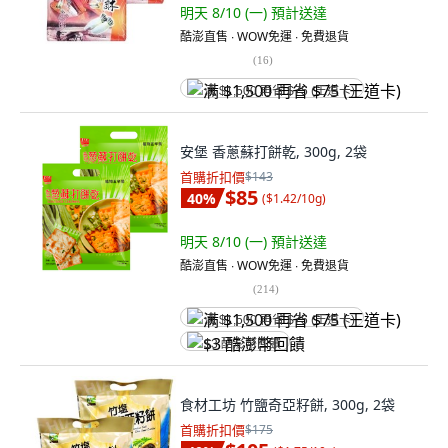
明天 8/10 (一)
預計送達
酷澎直售 ∙ WOW免運 ∙ 免費退貨
(
16
)
满 $1,500 再省 $75 (王道卡)
安堡 香蔥蘇打餅乾, 300g, 2袋
首購折扣價
$143
$85
40
%
(
$1.42/10g
)
明天 8/10 (一)
預計送達
酷澎直售 ∙ WOW免運 ∙ 免費退貨
(
214
)
满 $1,500 再省 $75 (王道卡)
$3 酷澎幣回饋
食材工坊 竹鹽奇亞籽餅, 300g, 2袋
首購折扣價
$175