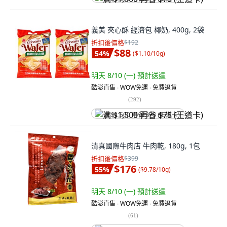
義美 夾心酥 經濟包 椰奶, 400g, 2袋
折扣後價格
$192
$88
54
%
(
$1.10/10g
)
明天 8/10 (一)
預計送達
酷澎直售 ∙ WOW免運 ∙ 免費退貨
(
292
)
满 $1,500 再省 $75 (王道卡)
清真國際牛肉店 牛肉乾, 180g, 1包
折扣後價格
$399
$176
55
%
(
$9.78/10g
)
明天 8/10 (一)
預計送達
酷澎直售 ∙ WOW免運 ∙ 免費退貨
(
61
)