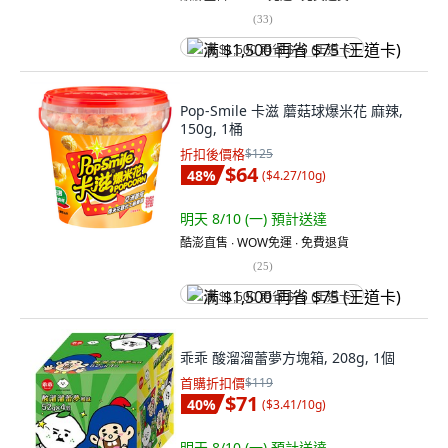
(
33
)
满 $1,500 再省 $75 (王道卡)
Pop-Smile 卡滋 蘑菇球爆米花 麻辣,
150g, 1桶
折扣後價格
$125
$64
48
%
(
$4.27/10g
)
明天 8/10 (一)
預計送達
酷澎直售 ∙ WOW免運 ∙ 免費退貨
(
25
)
满 $1,500 再省 $75 (王道卡)
乖乖 酸溜溜蕾夢方塊箱, 208g, 1個
首購折扣價
$119
$71
40
%
(
$3.41/10g
)
明天 8/10 (一)
預計送達