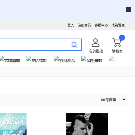
登入
註冊會員
客服中心
成為賣家
我的酷澎
購物車
文具圖書
食品飲料
生活用品
女性服飾
運動戶外
60
每頁筆