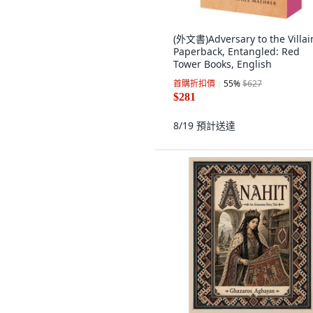
(外文書)Adversary to the Villai
Paperback, Entangled: Red
Tower Books, English
首購折扣價
55
%
$627
$281
8/19
預計送達