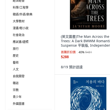
經濟經營
科學/工程學
韓語/外語/辭典
大學教材
漫畫/輕小說
社會政治
(英文圖書)The Man Across the
Trees: A Dark BWWM Romanti
應試書/證照
Suspense 平裝版, Independen
旅行
Published, 英文
首購折扣價
40
%
$481
歷史
$288
藝術
8/19
預計送達
人文
自我開發
雜誌
宗教
青少年
外國圖書