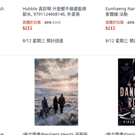
sh
Hubble 真好啊 什麼都不做還能領
Eunhaeng N
薪水, 9791124668146, 朴善英
索爾維·法勒
首購折扣價
46
%
$399
首購折扣價
46
%
tly
$215
$215
8/12 星期三
預計送達
8/12 星期三
預
ve
(英文圖書)Resilient Hearts 平裝版,
(英文圖書)Dang