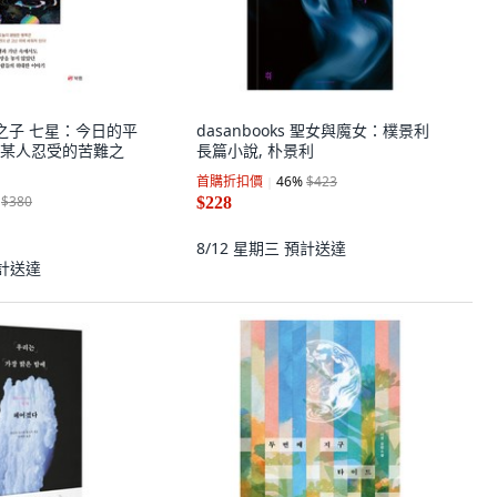
星星之子 七星：今日的平
dasanbooks 聖女與魔女：樸景利
某人忍受的苦難之
長篇小說, 朴景利
首購折扣價
46
%
$423
$380
$228
8/12 星期三
預計送達
計送達