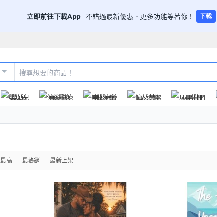
立即前往下載App
不錯過最新優惠、更多功能等著你！
下載
嬰幼兒
保健醫療
美妝保養
個人清潔
玩具休閒
格最高
最熱銷
最新上架