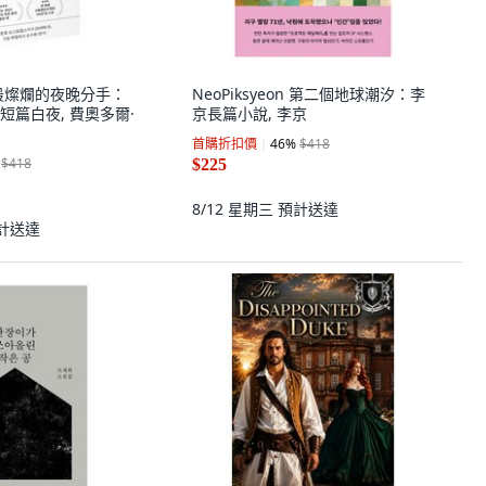
在最燦爛的夜晚分手：
NeoPiksyeon 第二個地球潮汐：李
短篇白夜, 費奧多爾·
京長篇小說, 李京
首購折扣價
46
%
$418
$418
$225
8/12 星期三
預計送達
計送達