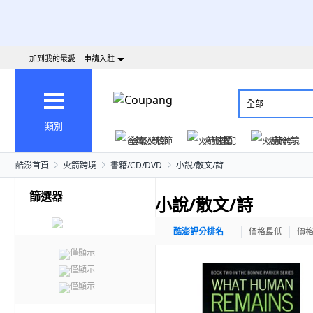
加到我的最愛
申請入駐
全部
類別
爸氣父親節
火箭速配
火箭跨境
酷澎首頁
火箭跨境
書籍/CD/DVD
小說/散文/詩
篩選器
小說/散文/詩
酷澎評分排名
價格最低
價
僅顯示
僅顯示
僅顯示