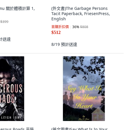
amu 關於體積計算 1,
(外文書)The Garbage Persons
Tacit Paperback, FriesenPress,
English
$399
首購折扣價
36
%
$808
$512
計送達
8/19
預計送達
erous Roads 平裝
(英文圖書)Say What Is In Your