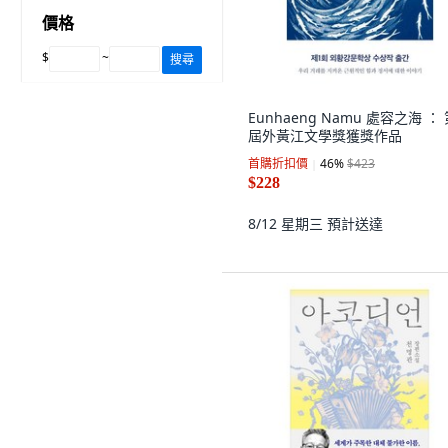
價格
$
~
搜尋
Eunhaeng Namu 處容之海 ： 
屆外黃江文學獎獲獎作品
首購折扣價
46
%
$423
$228
8/12 星期三
預計送達