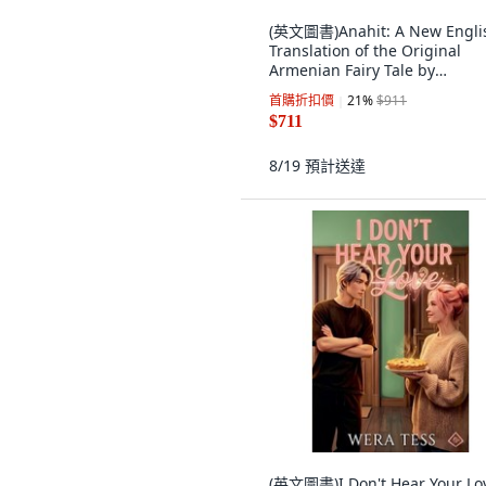
(英文圖書)Anahit: A New Engli
Translation of the Original
Armenian Fairy Tale by
Ghazaro... 平裝版, Independen
首購折扣價
21
%
$911
Published, 英文
$711
8/19
預計送達
(英文圖書)I Don't Hear Your Lo