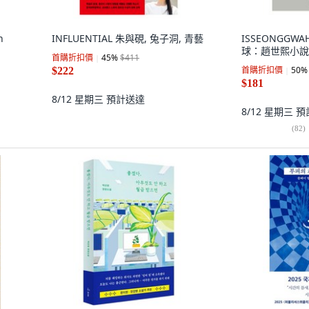
n
INFLUENTIAL 朱與硯, 兔子洞, 青藝
ISSEONGGW
球：趙世熙小說
首購折扣價
45
%
$411
首購折扣價
50
%
$222
$181
8/12 星期三
預計送達
8/12 星期三
預
(
82
)