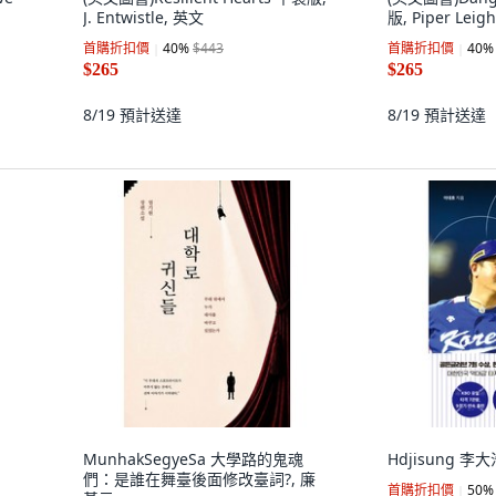
J. Entwistle, 英文
版, Piper Leig
首購折扣價
40
%
$443
首購折扣價
40
%
$265
$265
8/19
預計送達
8/19
預計送達
MunhakSegyeSa 大學路的鬼魂
Hdjisung 
們：是誰在舞臺後面修改臺詞?, 廉
首購折扣價
50
%