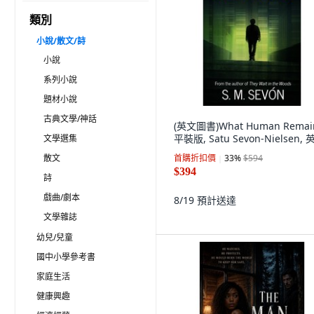
類別
小說/散文/詩
小說
系列小說
題材小說
古典文學/神話
(英文圖書)What Human Remai
平裝版, Satu Sevon-Nielsen, 
文學選集
散文
首購折扣價
33
%
$594
$394
詩
戲曲/劇本
8/19
預計送達
文學雜誌
幼兒/兒童
國中小學參考書
家庭生活
健康興趣