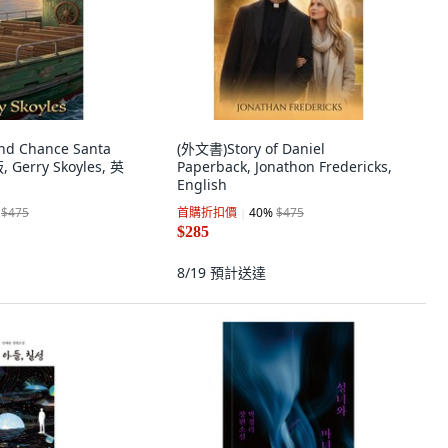
d Chance Santa
(外文書)Story of Daniel
 Gerry Skoyles, 英
Paperback, Jonathon Fredericks,
English
$475
首購折扣價
40
%
$475
$285
8/19
預計送達