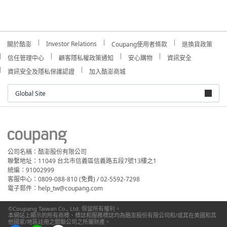
Investor Relations
關於酷澎
Coupang使用者條款
退換貨政策
信任管理中心
顧客隱私權政策通知
安心購物
資訊安全
資訊安全及隱私保護認證
加入酷澎商城
Global Site
公司名稱：酷澎股份有限公司
聯繫地址：11049 台北市信義區信義路五段7號13樓之1
統編：91002999
客服中心：0809-088-810 (免費) / 02-5592-7298
電子郵件：help_tw@coupang.com
©Coupang Taiwan Co., Ltd. 保留所有權利。
本網站上顯示的所有商標、標誌和服務標誌均為酷澎股份有限公司和/或其在美國和其
他國家/地區註冊之關聯公司之所屬財產。