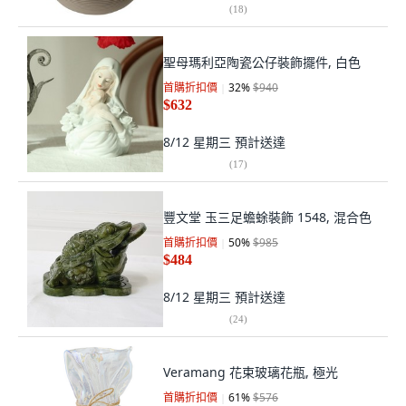
(
18
)
聖母瑪利亞陶瓷公仔裝飾擺件, 白色
首購折扣價
32
%
$940
$632
8/12 星期三
預計送達
(
17
)
豐文堂 玉三足蟾蜍裝飾 1548, 混合色
首購折扣價
50
%
$985
$484
8/12 星期三
預計送達
(
24
)
Veramang 花束玻璃花瓶, 極光
首購折扣價
61
%
$576