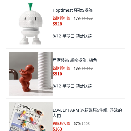
Hoptimest 運動S擺飾
首購折扣價
17
%
$1,128
$928
8/12 星期三
預計送達
居家裝飾 親吻擺飾, 橘色
首購折扣價
18
%
$1,110
$910
8/12 星期三
預計送達
LOVELY FARM 冰箱磁鐵6件組, 游泳的
人們
首購折扣價
67
%
$503
$163