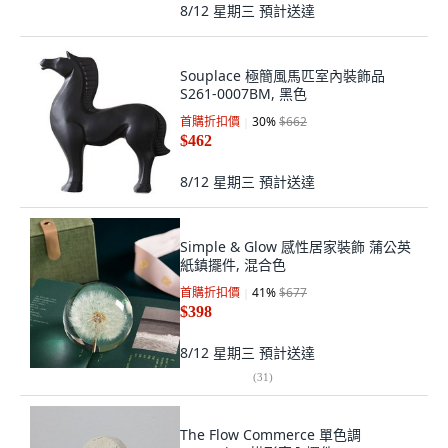
8/12 星期三
預計送達
Souplace 極簡風馬匹室內裝飾品
S261-0007BM, 黑色
首購折扣價
30
%
$662
$462
8/12 星期三
預計送達
Simple & Glow 感性居家裝飾 蒲公英
紙鎮擺件, 混合色
首購折扣價
41
%
$677
$398
8/12 星期三
預計送達
(
31
)
The Flow Commerce 單色調