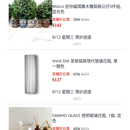
Moico 迷你貓頭鷹木雕裝飾公仔5件組,
混合色
首購折扣價
58
%
$343
$142
8/12 星期三
預計送達
(
267
)
Vivid Dot 家居裝飾現代玻璃花瓶, 單
一顏色
首購折扣價
65
%
$372
$127
8/12 星期三
預計送達
(
422
)
SAMHO GLASS 透明玻璃花瓶, 1個, 混
色
首購折扣價
40
%
$315