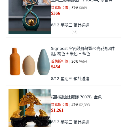
首購折扣價
57
%
$869
$366
8/12 星期三
預計送達
(
43
)
Signpost 室內裝飾鮮豔啞光花瓶3件
組, 橘色 + 米色 + 藍色
首購折扣價
30
%
$654
$454
8/12 星期三
預計送達
招財樹蟾蜍擺飾 7007B, 金色
首購折扣價
47
%
$2,393
$1,261
8/12 星期三
預計送達