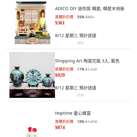
ADICO DIY 迷你房 韓屋, 韓屋木地板
首購折扣價
59
%
$893
$361
8/12 星期三
預計送達
(
35
)
Shopping Art 陶瓷花瓶 3入, 藍色
首購折扣價
17
%
$1,129
$929
8/12 星期三
預計送達
(
75
)
Hoptime 愛心蜂窩
首購折扣價
18
%
$1,074
$874