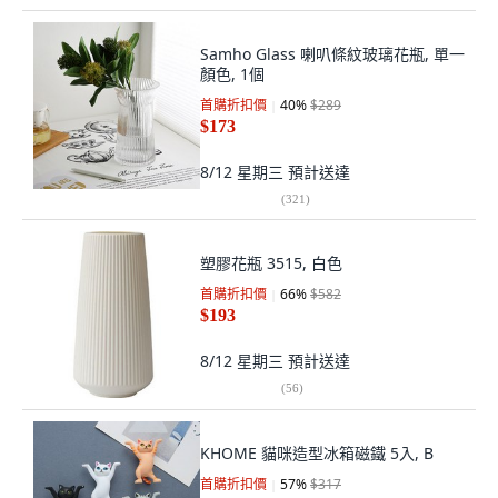
Samho Glass 喇叭條紋玻璃花瓶, 單一
顏色, 1個
首購折扣價
40
%
$289
$173
8/12 星期三
預計送達
(
321
)
塑膠花瓶 3515, 白色
首購折扣價
66
%
$582
$193
8/12 星期三
預計送達
(
56
)
KHOME 貓咪造型冰箱磁鐵 5入, B
首購折扣價
57
%
$317