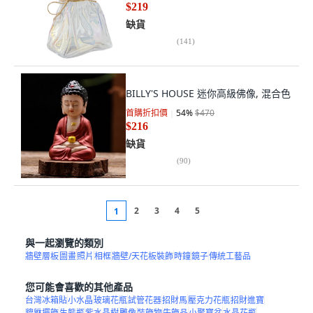
$219
缺貨
(
141
)
BILLY'S HOUSE 迷你高級佛像, 混合色
首購折扣價
54
%
$470
$216
缺貨
(
90
)
2
3
4
5
1
與一起瀏覽的類別
牆壁層板
圖畫
照片
相框
牆壁/天花板裝飾
時鐘
鏡子
傳統工藝品
您可能會喜歡的其他產品
台灣冰箱貼
小水晶
玻璃花瓶
試管花器
招財馬
壓克力花瓶
招財進寶
貔貅擺飾
生態瓶
紫水晶樹
雕像
裝飾物
牛飾品
小聚寶盆
水晶花瓶