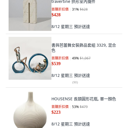
travertine 拱形室內擺件
首購折扣價
31
%
$628
$428
8/12 星期三
預計送達
書與芭蕾舞女裝飾品套組 3329, 混合
色
首購折扣價
49
%
$1,067
$539
8/12 星期三
預計送達
(
90
)
HOUSENSE 長頸圓形花瓶, 單一顏色
首購折扣價
53
%
$479
$223
8/12 星期三
預計送達