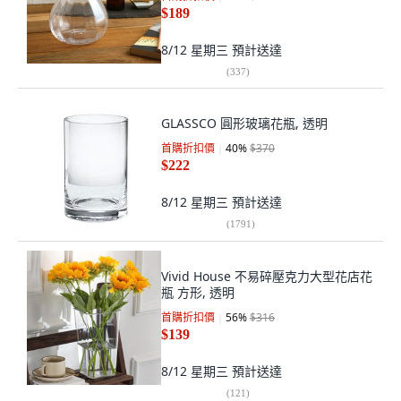
$189
8/12 星期三
預計送達
(
337
)
GLASSCO 圓形玻璃花瓶, 透明
首購折扣價
40
%
$370
$222
8/12 星期三
預計送達
(
1791
)
Vivid House 不易碎壓克力大型花店花
瓶 方形, 透明
首購折扣價
56
%
$316
$139
8/12 星期三
預計送達
(
121
)