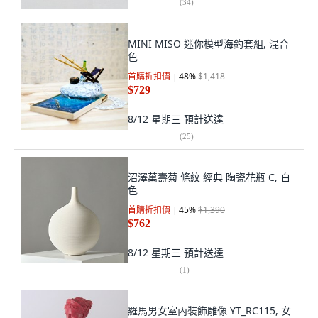
(
34
)
MINI MISO 迷你模型海釣套組, 混合
色
首購折扣價
48
%
$1,418
$729
8/12 星期三
預計送達
(
25
)
沼澤萬壽菊 條紋 經典 陶瓷花瓶 C, 白
色
首購折扣價
45
%
$1,390
$762
8/12 星期三
預計送達
(
1
)
羅馬男女室內裝飾雕像 YT_RC115, 女