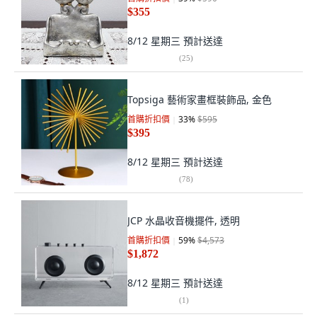
$355
8/12 星期三
預計送達
(
25
)
Topsiga 藝術家畫框裝飾品, 金色
首購折扣價
33
%
$595
$395
8/12 星期三
預計送達
(
78
)
JCP 水晶收音機擺件, 透明
首購折扣價
59
%
$4,573
$1,872
8/12 星期三
預計送達
(
1
)