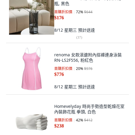
瓶, 黑色
首購折扣價
72
%
$644
$176
8/12 星期三
預計送達
(
37
)
renoma 女款滾邊附內搭褲連身泳裝
RN-LS2F556, 粉紅色
首購折扣價
20
%
$976
$776
8/12 星期三
預計送達
Homevelyday 時尚手勢造型乾燥花室
內裝飾花瓶 拳頭, 白色
首購折扣價
42
%
$412
$238