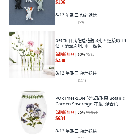
$136
8/12 星期三
預計送達
(
59
)
petitk 日式花道花瓶 8孔 + 連接環 14
個 + 清潔刷組, 單一顏色
首購折扣價
60
%
$585
$230
8/12 星期三
預計送達
(
114
)
PORTmeIRION 波特玫琳恩 Botanic
Garden Sovereign 花瓶, 混合色
首購折扣價
36
%
$1,001
$634
8/12 星期三
預計送達