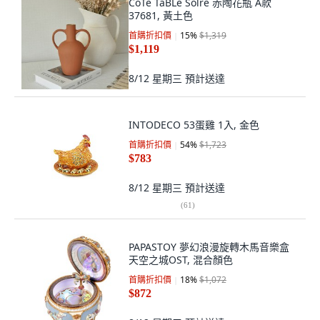
CoTe TaBLe Solre 赤陶花瓶 A款
37681, 黃土色
首購折扣價
15
%
$1,319
$1,119
8/12 星期三
預計送達
INTODECO 53蛋雞 1入, 金色
首購折扣價
54
%
$1,723
$783
8/12 星期三
預計送達
(
61
)
PAPASTOY 夢幻浪漫旋轉木馬音樂盒
天空之城OST, 混合顏色
首購折扣價
18
%
$1,072
$872