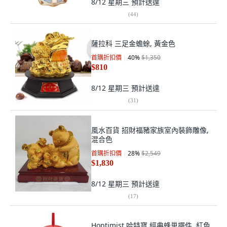
8/12 星期三
預計送達
(
44
)
薩拉科 三足金蟾蜍, 黃金色
首購折扣價
40
%
$1,350
$810
8/12 星期三
預計送達
(
31
)
風水百貨 招財福豬家族室內裝飾雕像,
混合色
首購折扣價
28
%
$2,549
$1,830
8/12 星期三
預計送達
(
17
)
Hoptimist 哈特寶 經典蜂巢擺件, 紅色