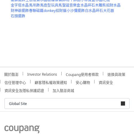
金字塔水晶
馬吊飾
馬造型
玩具馬
聖誕音樂盒
水晶碎石
木雕熊
招財水晶
財神爺擺飾
春聯磁鐵
donkey招財貓
小沙彌擺飾
白水晶碎石
大花器
石頭擺飾
Investor Relations
關於酷澎
Coupang使用者條款
退換貨政策
信任管理中心
顧客隱私權政策通知
安心購物
資訊安全
資訊安全及隱私保護認證
加入酷澎商城
Global Site