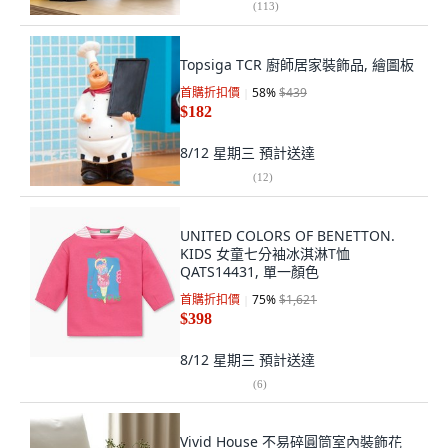
(
113
)
Topsiga TCR 廚師居家裝飾品, 繪圖板
首購折扣價
58
%
$439
$182
8/12 星期三
預計送達
(
12
)
UNITED COLORS OF BENETTON.
KIDS 女童七分袖冰淇淋T恤
QATS14431, 單一顏色
首購折扣價
75
%
$1,621
$398
8/12 星期三
預計送達
(
6
)
Vivid House 不易碎圓筒室內裝飾花