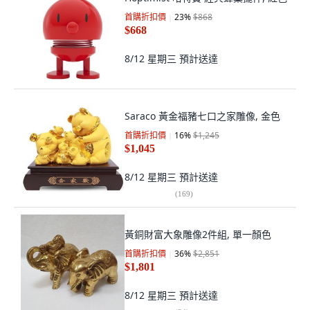
首購折扣價
23
%
$868
$668
8/12 星期三
預計送達
Saraco 黃金福豬七口之家雕像, 金色
首購折扣價
16
%
$1,245
$1,045
8/12 星期三
預計送達
(
169
)
黃銅財富大象雕像2件組, 單一顏色
首購折扣價
36
%
$2,851
$1,801
8/12 星期三
預計送達