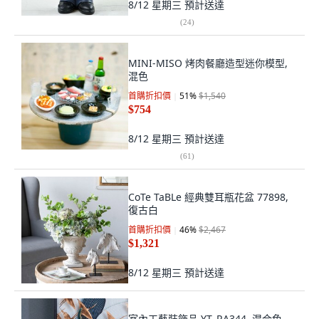
8/12 星期三
預計送達
(
24
)
MINI-MISO 烤肉餐廳造型迷你模型,
混色
首購折扣價
51
%
$1,540
$754
8/12 星期三
預計送達
(
61
)
CoTe TaBLe 經典雙耳瓶花盆 77898,
復古白
首購折扣價
46
%
$2,467
$1,321
8/12 星期三
預計送達
室內工藝裝飾品 YT_RA344, 混合色