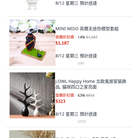
8/12 星期三
預計送達
MINI MISO 高爾夫迷你模型套組
首購折扣價
14
%
$1,387
$1,187
8/12 星期三
預計送達
(
18
)
J.OWL Happy Home 北歐風居家裝飾
品, 貓咪四口之家亮面
首購折扣價
63
%
$893
$323
8/12 星期三
預計送達
(
232
)