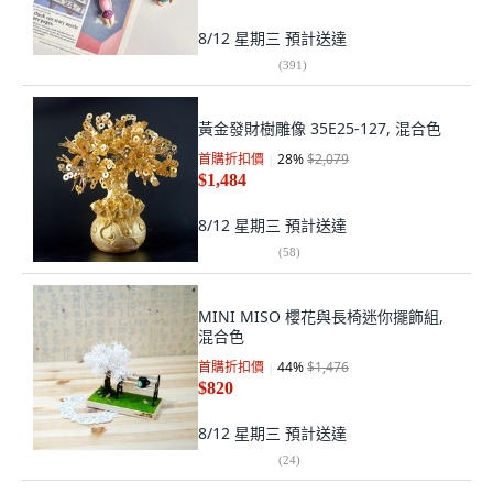
8/12 星期三
預計送達
(
391
)
黃金發財樹雕像 35E25-127, 混合色
首購折扣價
28
%
$2,079
$1,484
8/12 星期三
預計送達
(
58
)
MINI MISO 櫻花與長椅迷你擺飾組,
混合色
首購折扣價
44
%
$1,476
$820
8/12 星期三
預計送達
(
24
)