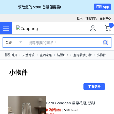
領取您的
$200
首購優惠卷!
打開 App
登入
註冊會員
客服中心
全部
酷澎首頁
火箭跨境
室內家居
裝潢DIY
室內裝潢小物
小物件
小物件
篩選器
Haru Gonggan 星星花瓶, 透明
首購折扣價
58
%
$372