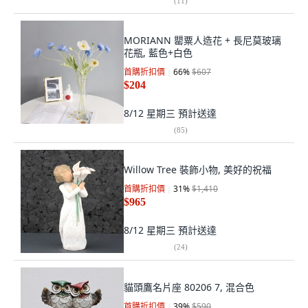
(
11
)
MORIANN 罌粟人造花 + 長尼莫玻璃
花瓶, 藍色+白色
首購折扣價
66
%
$607
$204
8/12 星期三
預計送達
(
85
)
Willow Tree 裝飾小物, 美好的祝福
首購折扣價
31
%
$1,410
$965
8/12 星期三
預計送達
(
24
)
貓頭鷹名片座 80206 7, 混合色
首購折扣價
39
%
$590