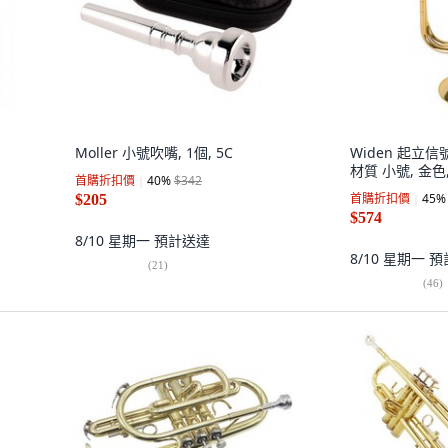
Moller 小號吹嘴, 1個, 5C
Widen 起立
材質 小號, 金色
首購折扣價
40
%
$342
首購折扣價
45
%
$205
$574
8/10 星期一
預計送達
8/10 星期一
預
(
21
)
(
46
)