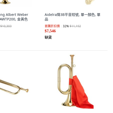
ng Albert Weber
Aidelra降3B平音短號, 單一顏色, 單
 AWTP200, 金黃色
品
$10,303
首購折扣價
32
%
$11,192
$7,546
缺貨