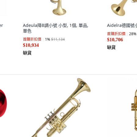
er
Adeula降B調小號 小型, 1個, 單品,
Aidelra德國
單色
首購折扣價
28
%
首購折扣價
1
%
$11,134
$10,706
$10,934
缺貨
缺貨