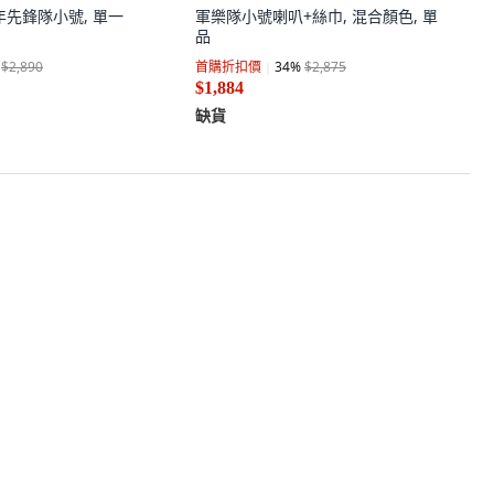
少年先鋒隊小號, 單一
軍樂隊小號喇叭+絲巾, 混合顏色, 單
品
$2,890
首購折扣價
34
%
$2,875
$1,884
缺貨