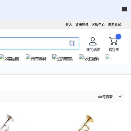
登入
註冊會員
客服中心
成為賣家
我的酷澎
購物車
文具圖書
食品飲料
生活用品
女性服飾
運動戶外
60
每頁筆