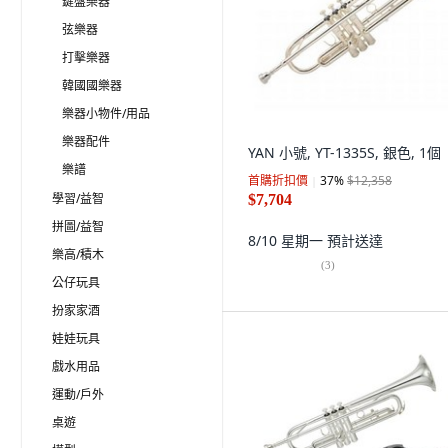
鍵盤樂器
弦樂器
打擊樂器
韓國國樂器
樂器小物件/用品
樂器配件
YAN 小號, YT-1335S, 銀色, 1個
樂譜
首購折扣價
37
%
$12,358
學習/益智
$7,704
拼圖/益智
8/10 星期一
預計送達
樂高/積木
(
3
)
公仔玩具
扮家家酒
娃娃玩具
戲水用品
運動/戶外
桌遊