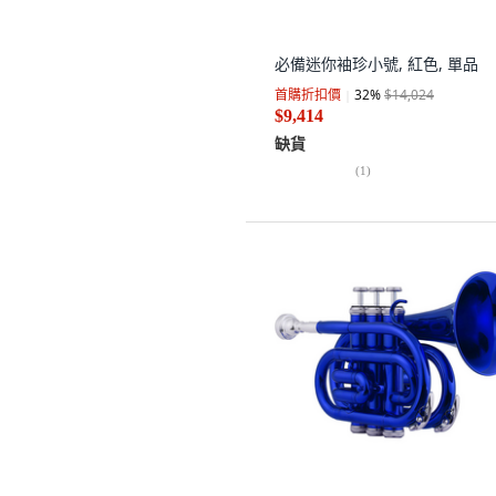
必備迷你袖珍小號, 紅色, 單品
首購折扣價
32
%
$14,024
$9,414
缺貨
(
1
)