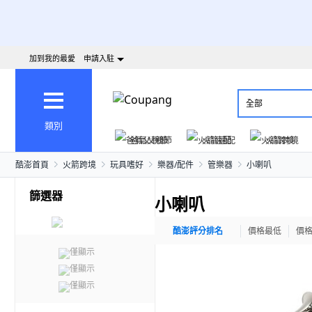
加到我的最愛
申請入駐
全部
類別
爸氣父親節
火箭速配
火箭跨境
酷澎首頁
火箭跨境
玩具嗜好
樂器/配件
管樂器
小喇叭
篩選器
小喇叭
酷澎評分排名
價格最低
價
僅顯示
僅顯示
僅顯示