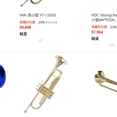
YAN 燕小號 YT-1335G
HDC Youngcha
小號AWTP200,
首購折扣價
25
%
$12,134
首購折扣價
22
%
$9,040
$7,964
缺貨
缺貨
(
2
)
(
2
)