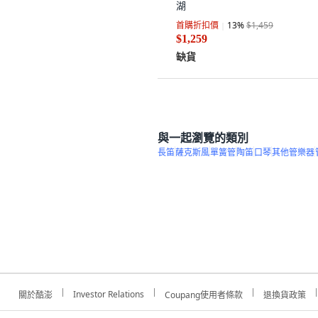
湖
首購折扣價
13
%
$1,459
$1,259
缺貨
與一起瀏覽的類別
長笛
薩克斯風
單簧管
陶笛
口琴
其他管樂器
Investor Relations
關於酷澎
Coupang使用者條款
退換貨政策