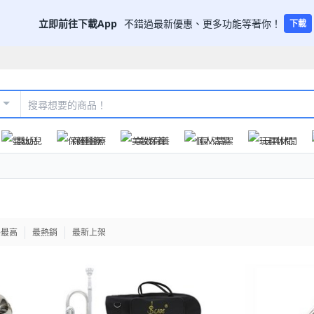
立即前往下載App
不錯過最新優惠、更多功能等著你！
下載
嬰幼兒
保健醫療
美妝保養
個人清潔
玩具休閒
格最高
最熱銷
最新上架