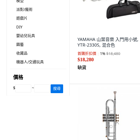
模型
派對/魔術
遊戲片
DIY
嬰幼兒玩具
YAMAHA 山葉音樂 入門用小號,
園藝
YTR-2330S, 混合色
收藏品
首購折扣價
1
%
$18,480
$18,280
機器人/交通玩具
缺貨
價格
$
~
搜尋