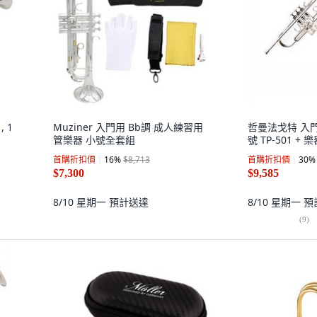
 1
Muziner 入門用 Bb調 成人練習用
哲曼法戈特 入門
管樂器 小號全套組
號 TP-501 + 
首購折扣價
16
%
$8,713
首購折扣價
30
%
$7,300
$9,585
8/10 星期一
預計送達
8/10 星期一
預
(
9
)