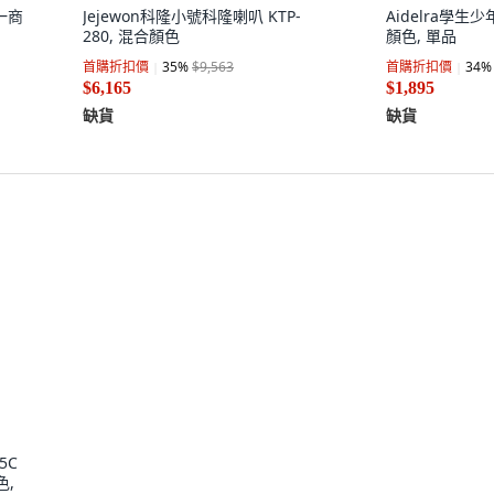
單一商
Jejewon科隆小號科隆喇叭 KTP-
Aidelra學生
280, 混合顏色
顏色, 單品
首購折扣價
35
%
$9,563
首購折扣價
34
%
$6,165
$1,895
缺貨
缺貨
5C
色,