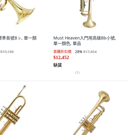
者標準長號B♭, 單一顏
Must Heaven入門用高級Bb小號,
單一顏色, 單品
$19,186
首購折扣價
28
%
$17,454
$12,452
缺貨
(
1
)