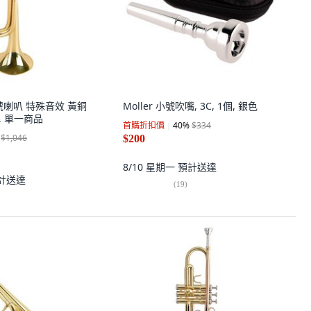
信號喇叭 特殊音效 黃銅
Moller 小號吹嘴, 3C, 1個, 銀色
, 單一商品
首購折扣價
40
%
$334
$1,046
$200
8/10 星期一
預計送達
計送達
(
19
)