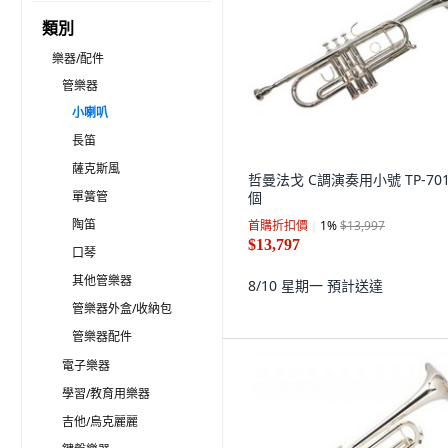
類別
樂器/配件
管樂器
小喇叭
長笛
薩克斯風
哲曼法戈 C調演奏用小號 TP-701,
單簧管
個
陶笛
首購折扣價
1
%
$13,997
$13,797
口琴
其他管樂器
8/10 星期一
預計送達
管樂器外盒/收納包
管樂器配件
電子樂器
學習/教育用樂器
吉他/烏克麗麗