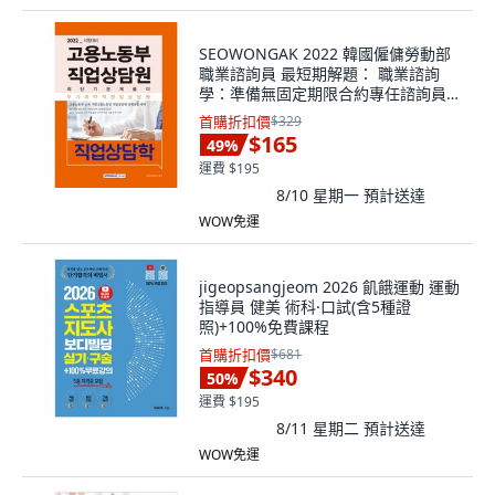
SEOWONGAK 2022 韓國僱傭勞動部
職業諮詢員 最短期解題： 職業諮詢
學：準備無固定期限合約專任諮詢員公
開招募
首購折扣價
$329
$165
49
%
運費 $195
8/10 星期一
預計送達
WOW免運
jigeopsangjeom 2026 飢餓運動 運動
指導員 健美 術科·口試(含5種證
照)+100%免費課程
首購折扣價
$681
$340
50
%
運費 $195
8/11 星期二
預計送達
WOW免運