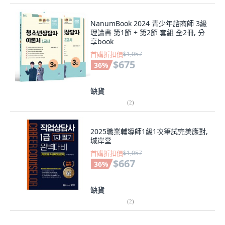
NanumBook 2024 青少年諮商師 3級
理論書 第1節 + 第2節 套組 全2冊, 分
享book
首購折扣價
$1,057
$675
36
%
缺貨
(
2
)
2025職業輔導師1級1次筆試完美應對,
城岸堂
首購折扣價
$1,057
$667
36
%
缺貨
(
2
)