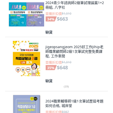
2024青少年諮詢師2級筆試理論篇1+2
冊組, 八字社
首購折扣價
$1,010
$663
34
%
缺貨
jigeopsangjeom 2025好工作Jihip老
師職業顧問師2級1次筆試完整免費課
程, 工作車間
首購折扣價
$1,010
$648
35
%
缺貨
(
19
)
2024職業輔導師1級1次筆試歷屆考題
如何合格, 城岸堂
首購折扣價
$987