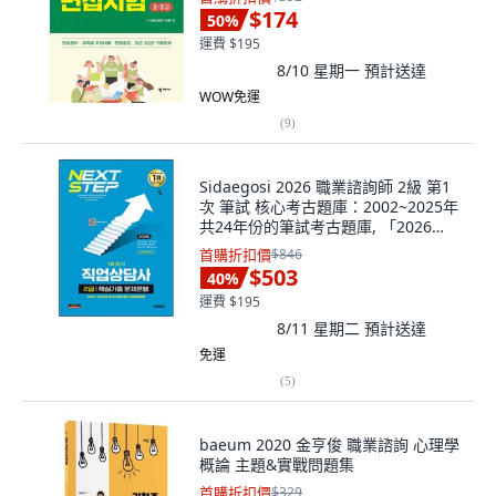
$174
50
%
運費 $195
8/10 星期一
預計送達
WOW免運
(
9
)
Sidaegosi 2026 職業諮詢師 2級 第1
次 筆試 核心考古題庫：2002~2025年
共24年份的筆試考古題庫, 「2026
Sidae Edu 職業顧問 2 級，第一次筆
首購折扣價
$846
試核心技能...」, 職業諮詢研究所(作者)
$503
40
%
運費 $195
8/11 星期二
預計送達
免運
(
5
)
baeum 2020 金亨俊 職業諮詢 心理學
概論 主題&實戰問題集
首購折扣價
$329