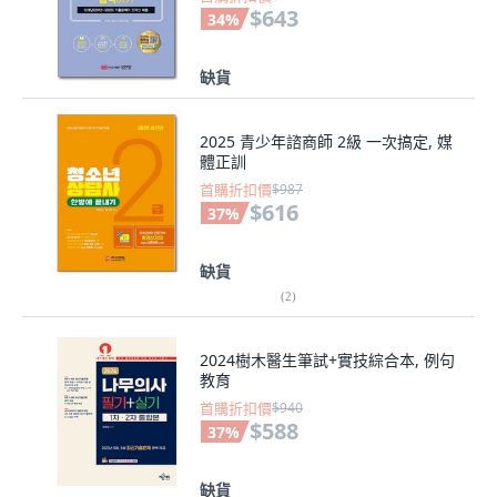
$643
34
%
缺貨
2025 青少年諮商師 2級 一次搞定, 媒
體正訓
首購折扣價
$987
$616
37
%
缺貨
(
2
)
2024樹木醫生筆試+實技綜合本, 例句
教育
首購折扣價
$940
$588
37
%
缺貨