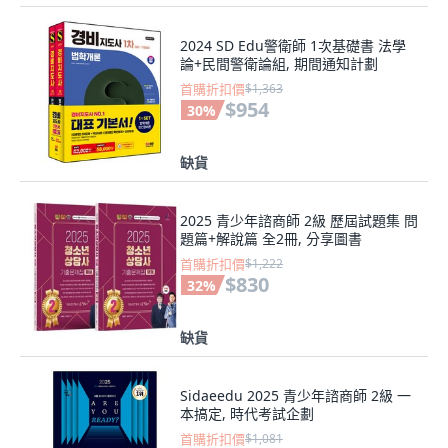
2024 SD Edu警衛師 1次基礎書 法學
論+民間警衛論組, 期間通知計劃
首購折扣價
$1,363
$954
30
%
缺貨
2025 青少年諮商師 2級 歷屆試題集 問
題篇+解說篇 全2冊, 分享圖書
首購折扣價
$1,222
$830
32
%
缺貨
Sidaeedu 2025 青少年諮商師 2級 一
本搞定, 時代考試企劃
首購折扣價
$1,081