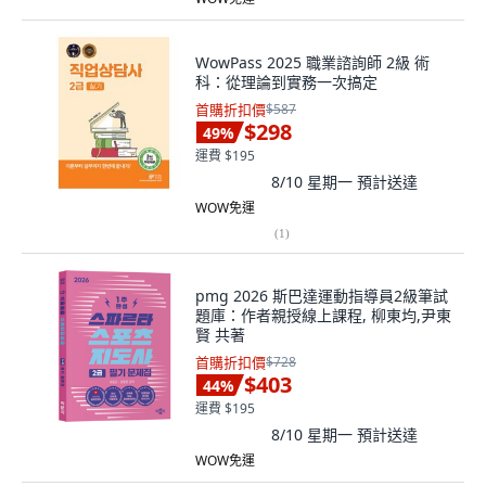
WowPass 2025 職業諮詢師 2級 術
科：從理論到實務一次搞定
首購折扣價
$587
$298
49
%
運費 $195
8/10 星期一
預計送達
WOW免運
(
1
)
pmg 2026 斯巴達運動指導員2級筆試
題庫：作者親授線上課程, 柳東均,尹東
賢 共著
首購折扣價
$728
$403
44
%
運費 $195
8/10 星期一
預計送達
WOW免運