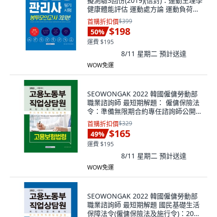
擬測驗3回份(2019)(信封)：運動生理學
健康體能評估 運動處方論 運動負荷測
試 運動傷害, 鄭在永
首購折扣價
$399
$198
50
%
運費 $195
8/11 星期二
預計送達
WOW免運
SEOWONGAK 2022 韓國僱傭勞動部
職業諮詢師 最短期解題： 僱傭保險法
令：準備無限期合約專任諮詢師公開招
募
首購折扣價
$329
$165
49
%
運費 $195
8/11 星期二
預計送達
WOW免運
SEOWONGAK 2022 韓國僱傭勞動部
職業諮詢師 最短期解題 國民基礎生活
保障法令(僱傭保險法及施行令)：2022