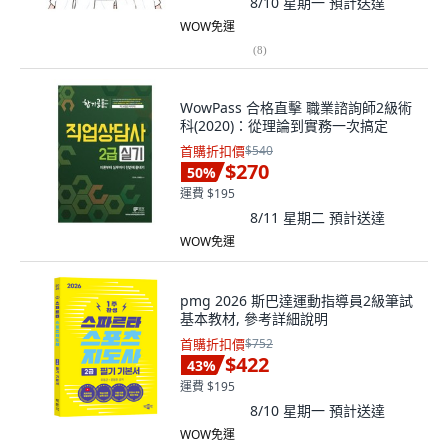
8/10 星期一
預計送達
WOW免運
(
8
)
WowPass 合格直擊 職業諮詢師2級術
科(2020)：從理論到實務一次搞定
首購折扣價
$540
$270
50
%
運費 $195
8/11 星期二
預計送達
WOW免運
pmg 2026 斯巴達運動指導員2級筆試
基本教材, 參考詳細說明
首購折扣價
$752
$422
43
%
運費 $195
8/10 星期一
預計送達
WOW免運