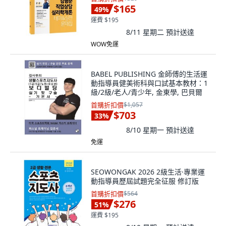
$165
49
%
運費 $195
8/11 星期二
預計送達
WOW免運
BABEL PUBLISHING 金師傅的生活運
動指導員健美術科與口試基本教材：1
級/2級/老人/青少年, 金東學, 巴貝爾
首購折扣價
$1,057
$703
33
%
8/10 星期一
預計送達
免運
SEOWONGAK 2026 2級生活·專業運
動指導員歷屆試題完全征服 修訂版
首購折扣價
$564
$276
51
%
運費 $195