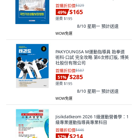
年無限期合約專任諮詢師公開招募準備
首購折扣價
$329
$165
49
%
運費 $195
8/10 星期一
預計送達
WOW免運
PAKYOUNGSA M運動指導員 跆拳道
術科·口試 完全攻略 第6次修訂版, 博英
社股份有限公司
首購折扣價
$587
$285
51
%
運費 $195
8/10 星期一
預計送達
WOW免運
Jisikdatkeom 2026 1級運動營養學：1
級專業運動指導員專業科目
首購折扣價
$446
$214
52
%