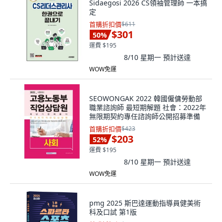
Sidaegosi 2026 CS領袖管理師 一本搞
定
首購折扣價
$611
$301
50
%
運費 $195
8/10 星期一
預計送達
WOW免運
SEOWONGAK 2022 韓國僱傭勞動部
職業諮詢師 最短期解題 社會：2022年
無限期契約專任諮詢師公開招募準備
首購折扣價
$423
$203
52
%
運費 $195
8/10 星期一
預計送達
WOW免運
pmg 2025 斯巴達運動指導員健美術
科及口試 第1版