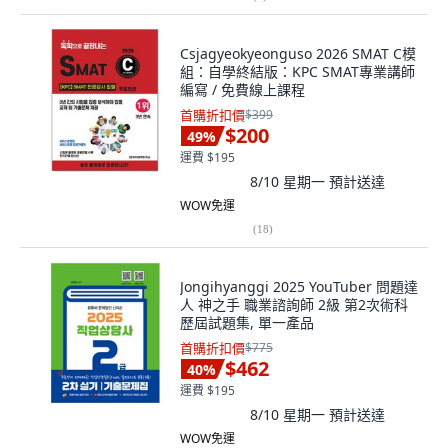
Csjagyeokyeonguso 2026 SMAT C模
組：自學終結版：KPC SMAT專業講師
編寫 / 免費線上課程
首購折扣價
$399
$200
49
%
運費 $195
8/10 星期一
預計送達
WOW免運
(
18
)
Jongihyanggi 2025 YouTuber 問題達
人 神之手 職業諮詢師 2級 第2次術科
歷屆試題集, 單一產品
首購折扣價
$775
$462
40
%
運費 $195
8/10 星期一
預計送達
WOW免運