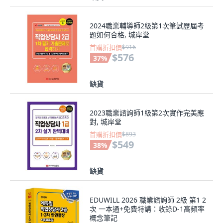
2024職業輔導師2級第1次筆試歷屆考
題如何合格, 城岸堂
首購折扣價
$916
$576
37
%
缺貨
2023職業諮詢師1級第2次實作完美應
對, 城岸堂
首購折扣價
$893
$549
38
%
缺貨
EDUWILL 2026 職業諮詢師 2級 第1 2
次 一本通+免費特講：收錄D-1高頻率
概念筆記