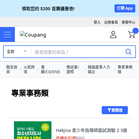
領取您的
$200
首購優惠卷!
打開 App
登入
註冊會員
客服中心
全部
酷澎首
火箭跨
書
應試書/
韓國產業人力
專業事務
頁
境
籍/CD/DVD
證照
國企
類
專業事務類
篩選器
Hakjisa 青少年指導師面試測驗 2·3級
首購折扣價
$352