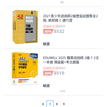
(
8
)
2021青少年諮詢師2級歷屆試題集全2
冊, 納努姆 C 通行證
首購折扣價
$893
$532
40
%
缺貨
EDUWILL 2025 職業諮詢師 2級 1 2次
一本通 理論篇+考古題篇
首購折扣價
$869
$519
40
%
缺貨
(
53
)
6
8
9
7