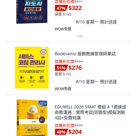
首購折扣價
$611
$322
47
%
運費 $195
8/10 星期一
預計送達
WOW免運
(
10
)
Booknamu 服務教練管理師筆試
首購折扣價
$564
$276
51
%
運費 $195
8/10 星期一
預計送達
WOW免運
EDUWILL 2026 SMAT 模組 A 1週速成
商務溝通：實際考試(同類型)模擬測驗
4回+免費特講
首購折扣價
$399
$204
48
%