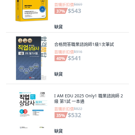
首購折扣價
$869
$543
37
%
缺貨
合格問答職業諮詢師1級1次筆試
首購折扣價
$916
$541
40
%
缺貨
I AM EDU 2025 Only1 職業諮詢師 2
級 第1試 一本通
首購折扣價
$822
$532
35
%
缺貨