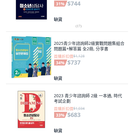
$744
31
%
缺貨
(
17
)
2025青少年諮詢師2級實戰問題集組合
問題篇+解答篇 全2冊, 分享書
首購折扣價
$1,128
$737
34
%
缺貨
2023 青少年諮詢師 2級 一本通, 時代
考試企劃
首購折扣價
$1,034
$683
33
%
缺貨