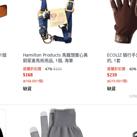
 1個
Hamilton Products 馬籠頭實心黃
ECOLIZ 騎行手
銅家禽馬術用品, 1個, 海軍
的, 1套
首購折扣價
47
%
$320
首購折扣價
40
%
$168
$210
(
$168.00/1個
)
(
$210.00/1個
)
缺貨
缺貨
(
126