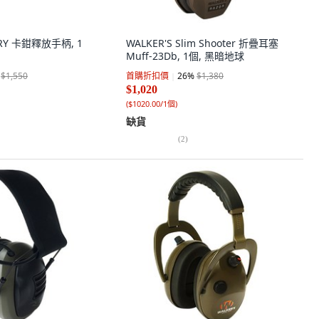
ERY 卡鉗釋放手柄, 1
WALKER'S Slim Shooter 折疊耳塞
Muff-23Db, 1個, 黑暗地球
$1,550
首購折扣價
26
%
$1,380
$1,020
(
$1020.00/1個
)
缺貨
(
2
)