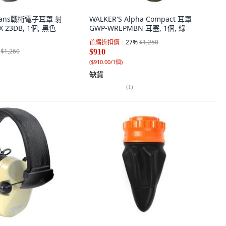
dians戰術電子耳罩 射
WALKER'S Alpha Compact 耳罩
 23DB, 1個, 黑色
GWP-WREPMBN 耳塞, 1個, 綠
首購折扣價
27
%
$1,250
$1,260
$910
(
$910.00/1個
)
缺貨
(
1
)