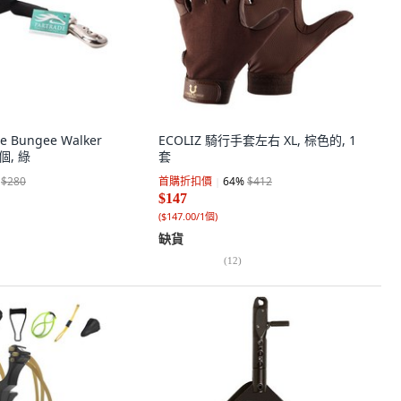
e Bungee Walker
ECOLIZ 騎行手套左右 XL, 棕色的, 1
個, 綠
套
$280
首購折扣價
64
%
$412
$147
(
$147.00/1個
)
缺貨
(
12
)