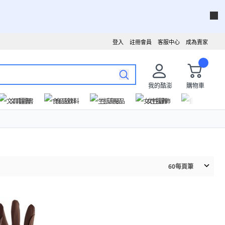
登入
註冊會員
客服中心
成為賣家
我的酷澎
購物車
文具圖書
食品飲料
生活用品
女性服飾
運動戶外
60
每頁筆