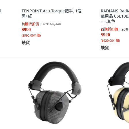
1
TENPOINT Acu-Torque把手, 1個,
RADIANS Ra
黑+紅
擊用品 CSE10BX
+卡其色
首購折扣價
26
%
$1,340
首購折扣價
26
%
$990
$920
(
$990.00/1個
)
(
$920.00/1個
)
缺貨
缺貨