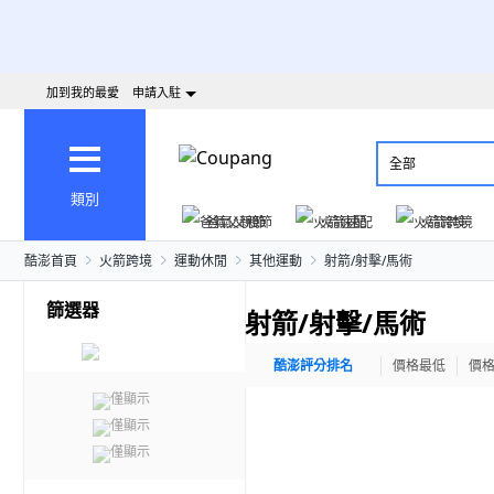
加到我的最愛
申請入駐
全部
類別
爸氣父親節
火箭速配
火箭跨境
酷澎首頁
火箭跨境
運動休閒
其他運動
射箭/射擊/馬術
篩選器
射箭/射擊/馬術
酷澎評分排名
價格最低
價
僅顯示
僅顯示
僅顯示