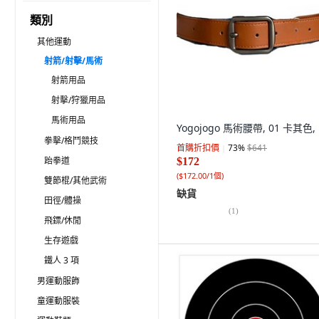
類別
其他運動
射箭/射擊/馬術
射箭用品
射擊/狩獵用品
馬術用品
Yogojogo 馬術腰帶, 01 卡其色,
拳擊/格鬥競技
首購折扣價
73
%
$641
跆拳道
$172
(
$172.00/1個
)
雙節棍/其他武術
缺貨
田徑/體操
(
1
)
飛鏢/休閒
生存遊戲
鐵人 3 項
男運動服飾
童運動服裝