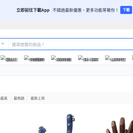
立即前往下載App
不錯過最新優惠、更多功能等著你！
下載
嬰幼兒
保健醫療
美妝保養
個人清潔
玩具休閒
格最高
最熱銷
最新上架