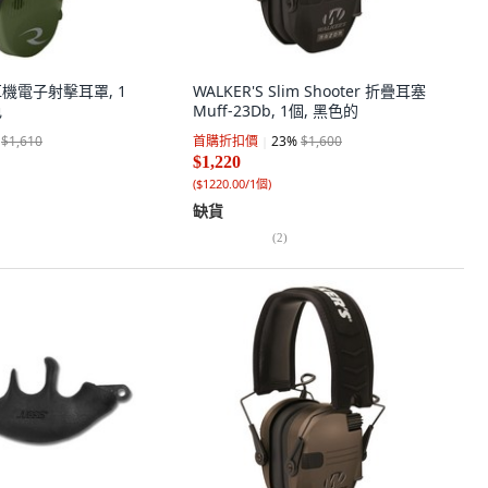
噪耳機電子射擊耳罩, 1
WALKER'S Slim Shooter 折疊耳塞
色
Muff-23Db, 1個, 黑色的
$1,610
首購折扣價
23
%
$1,600
$1,220
(
$1220.00/1個
)
缺貨
(
2
)