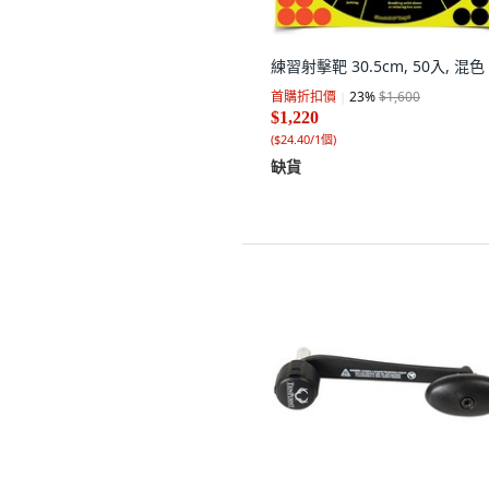
練習射擊靶 30.5cm, 50入, 混色
首購折扣價
23
%
$1,600
$1,220
(
$24.40/1個
)
缺貨