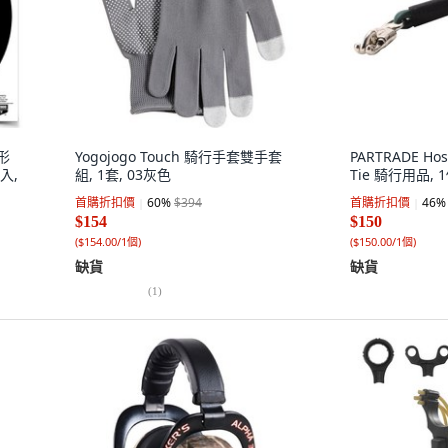
圓形
Yogojogo Touch 騎行手套雙手套
PARTRADE Hos
入,
組, 1套, 03灰色
Tie 騎行用品, 1
首購折扣價
60
%
$394
首購折扣價
46
%
$154
$150
(
$154.00/1個
)
(
$150.00/1個
)
缺貨
缺貨
(
1
)