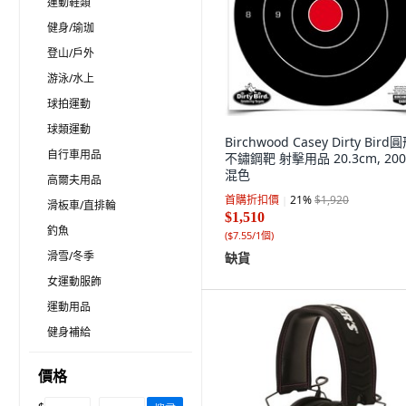
運動鞋類
健身/瑜珈
登山/戶外
游泳/水上
球拍運動
球類運動
Birchwood Casey Dirty Bird
自行車用品
不鏽鋼靶 射擊用品 20.3cm, 200
混色
高爾夫用品
首購折扣價
21
%
$1,920
滑板車/直排輪
$1,510
釣魚
(
$7.55/1個
)
滑雪/冬季
缺貨
女運動服飾
運動用品
健身補給
價格