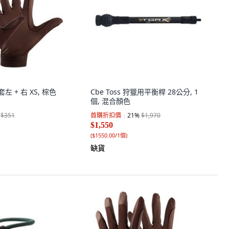
套左 + 右 XS, 棕色
Cbe Toss 狩獵用平衡桿 28公分, 1
個, 混合顏色
$351
首購折扣價
21
%
$1,970
$1,550
(
$1550.00/1個
)
缺貨
)