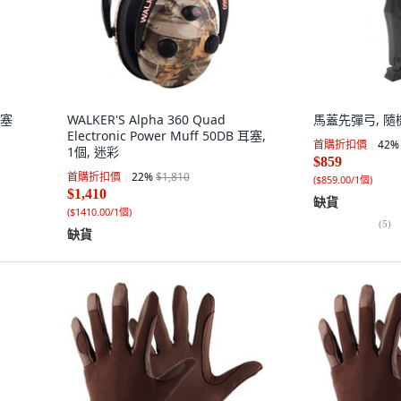
耳塞
WALKER'S Alpha 360 Quad
馬蓋先彈弓, 隨
Electronic Power Muff 50DB 耳塞,
首購折扣價
42
%
1個, 迷彩
$859
首購折扣價
22
%
$1,810
(
$859.00/1個
)
$1,410
缺貨
(
$1410.00/1個
)
(
5
)
缺貨