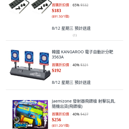
首購折扣價
65
%
$532
$183
(
$91.50/1個
)
8/12 星期三
預計送達
(
1
)
韓國 KANGAROO 電子自動計分靶
3563A
首購折扣價
40
%
$321
$192
8/12 星期三
預計送達
Jaemizone 發射器飛鏢槍 射擊玩具,
隨機出貨(飛鏢槍)
首購折扣價
40
%
$427
$256
(
$51.20/1個
)