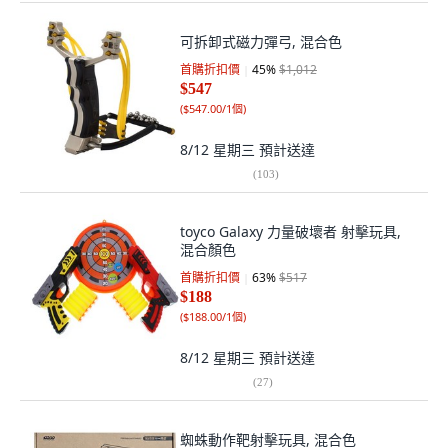
可拆卸式磁力彈弓, 混合色
首購折扣價
45
%
$1,012
$547
(
$547.00/1個
)
8/12 星期三
預計送達
(
103
)
toyco Galaxy 力量破壞者 射擊玩具,
混合顏色
首購折扣價
63
%
$517
$188
(
$188.00/1個
)
8/12 星期三
預計送達
(
27
)
蜘蛛動作靶射擊玩具, 混合色