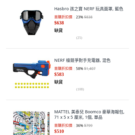
Hasbro 孩之寶 NERF 玩具面罩, 藍色
首購折扣價
23
%
$838
$638
缺貨
(
25
)
NERF 槍競爭對手充電器, 混色
首購折扣價
58
%
$1,407
$583
缺貨
(
108
)
MATTEL 美泰兒 Boomco 豪華海報包,
71 x 5 x 5 厘米, 1個, 單品
首購折扣價
36
%
$799
$510