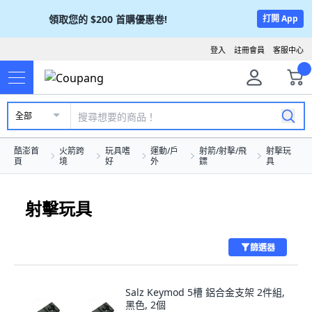
領取您的
$200
首購優惠卷!
打開 App
登入
註冊會員
客服中心
全部
酷澎首
火箭跨
玩具嗜
運動/戶
射箭/射擊/飛
射擊玩
頁
境
好
外
鏢
具
射擊玩具
篩選器
Salz Keymod 5槽 鋁合金支架 2件組,
黑色, 2個