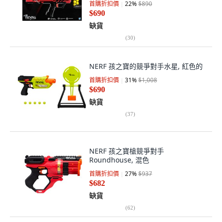
首購折扣價
22
%
$890
$690
缺貨
(
30
)
NERF 孩之寶的競爭對手水星, 紅色的
首購折扣價
31
%
$1,008
$690
缺貨
(
37
)
NERF 孩之寶槍競爭對手
Roundhouse, 混色
首購折扣價
27
%
$937
$682
缺貨
(
62
)