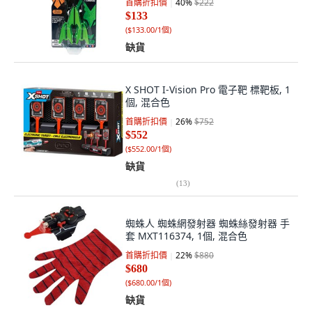
首購折扣價
40
%
$222
$133
(
$133.00/1個
)
缺貨
X SHOT I-Vision Pro 電子靶 標靶板, 1
個, 混合色
首購折扣價
26
%
$752
$552
(
$552.00/1個
)
缺貨
(
13
)
蜘蛛人 蜘蛛網發射器 蜘蛛絲發射器 手
套 MXT116374, 1個, 混合色
首購折扣價
22
%
$880
$680
(
$680.00/1個
)
缺貨