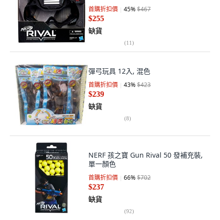
首購折扣價
45
%
$467
$255
缺貨
(
11
)
彈弓玩具 12入, 混色
首購折扣價
43
%
$423
$239
缺貨
(
8
)
NERF 孩之寶 Gun Rival 50 發補充裝,
單一顏色
首購折扣價
66
%
$702
$237
缺貨
(
92
)