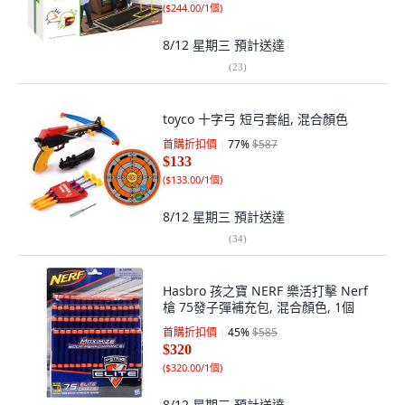
(
$244.00/1個
)
8/12 星期三
預計送達
(
23
)
toyco 十字弓 短弓套組, 混合顏色
首購折扣價
77
%
$587
$133
(
$133.00/1個
)
8/12 星期三
預計送達
(
34
)
Hasbro 孩之寶 NERF 樂活打擊 Nerf
槍 75發子彈補充包, 混合顏色, 1個
首購折扣價
45
%
$585
$320
(
$320.00/1個
)
8/12 星期三
預計送達