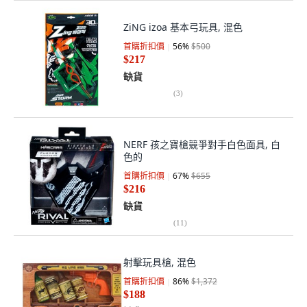
ZiNG izoa 基本弓玩具, 混色
首購折扣價
56
%
$500
$217
缺貨
(
3
)
NERF 孩之寶槍競爭對手白色面具, 白
色的
首購折扣價
67
%
$655
$216
缺貨
(
11
)
射擊玩具槍, 混色
首購折扣價
86
%
$1,372
$188