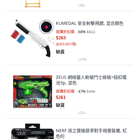
(
18
)
KUMEDAL 安全射擊飛鏢, 混合顏色
首購折扣價
68
%
$822
$263
(
$263.00/1個
)
缺貨
(
119
)
ZEUS 網絡獵人軟槍鬥士綠槍+鈕扣電
池3p, 混色
首購折扣價
47
%
$496
$261
缺貨
(
22
)
NERF 孩之寶槍競爭對手視覺裝備, 紅
色的