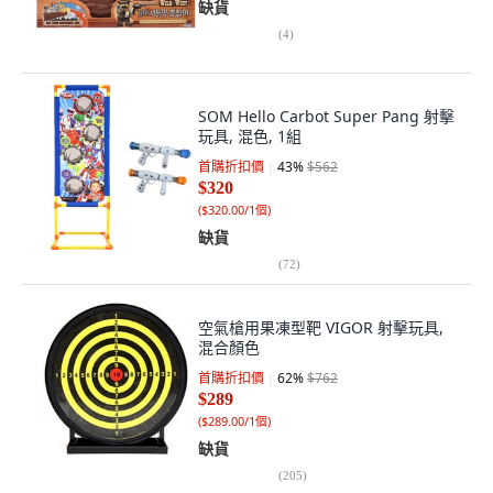
缺貨
(
4
)
SOM Hello Carbot Super Pang 射擊
玩具, 混色, 1組
首購折扣價
43
%
$562
$320
(
$320.00/1個
)
缺貨
(
72
)
空氣槍用果凍型靶 VIGOR 射擊玩具,
混合顏色
首購折扣價
62
%
$762
$289
(
$289.00/1個
)
缺貨
(
205
)