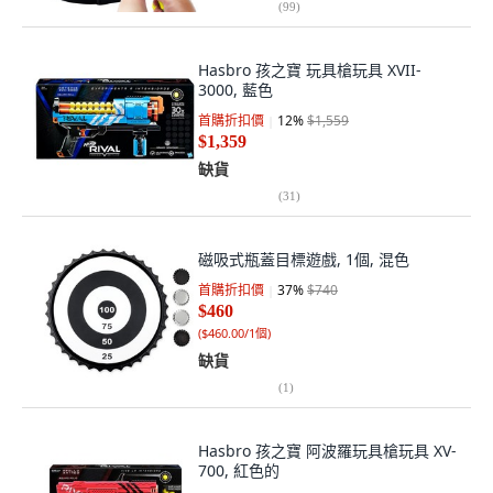
(
99
)
Hasbro 孩之寶 玩具槍玩具 XVII-
3000, 藍色
首購折扣價
12
%
$1,559
$1,359
缺貨
(
31
)
磁吸式瓶蓋目標遊戲, 1個, 混色
首購折扣價
37
%
$740
$460
(
$460.00/1個
)
缺貨
(
1
)
Hasbro 孩之寶 阿波羅玩具槍玩具 XV-
700, 紅色的