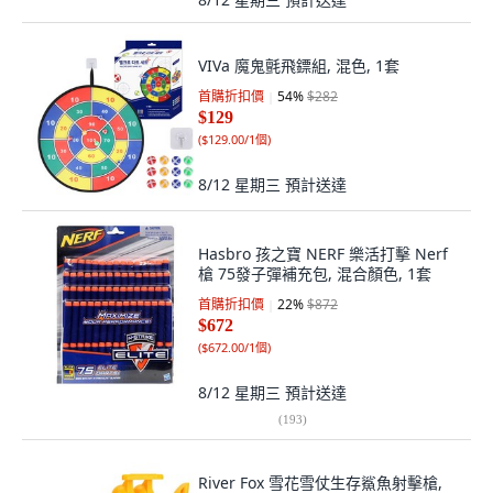
VIVa 魔鬼氈飛鏢組, 混色, 1套
首購折扣價
54
%
$282
$129
(
$129.00/1個
)
8/12 星期三
預計送達
Hasbro 孩之寶 NERF 樂活打擊 Nerf
槍 75發子彈補充包, 混合顏色, 1套
首購折扣價
22
%
$872
$672
(
$672.00/1個
)
8/12 星期三
預計送達
(
193
)
River Fox 雪花雪仗生存鯊魚射擊槍,