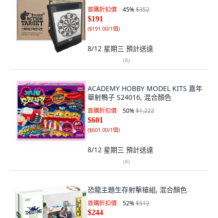
首購折扣價
45
%
$352
$191
(
$191.00/1個
)
8/12 星期三
預計送達
(
8
)
ACADEMY HOBBY MODEL KITS 嘉年
華射鴨子 S24016, 混合顏色
首購折扣價
50
%
$1,222
$601
(
$601.00/1個
)
8/12 星期三
預計送達
(
8
)
恐龍主題生存射擊槍組, 混合顏色
首購折扣價
52
%
$512
$244