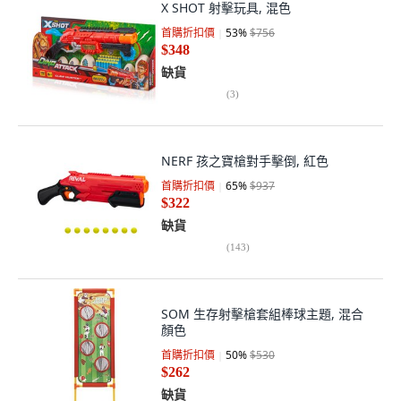
X SHOT 射擊玩具, 混色
首購折扣價
53
%
$756
$348
缺貨
(
3
)
NERF 孩之寶槍對手擊倒, 紅色
首購折扣價
65
%
$937
$322
缺貨
(
143
)
SOM 生存射擊槍套組棒球主題, 混合
顏色
首購折扣價
50
%
$530
$262
缺貨