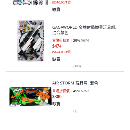
(
$510.00/1個
)
缺貨
GAGAWORLD 金牌射擊職業玩具組,
混合顏色
首購折扣價
29
%
$674
$474
(
$474.00/1個
)
缺貨
(
403
)
AIR STORM 玩具弓, 混色
首購折扣價
49
%
$757
$380
缺貨
(
1
)