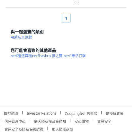
(
5
)
1
與一起瀏覽的類別
弓箭玩具
飛鏢
您可能會喜歡的其他產品
nerf槍
道具槍
nerf
hasbro-孩之寶-nerf-樂活打擊
Investor Relations
關於酷澎
Coupang使用者條款
退換貨政策
信任管理中心
顧客隱私權政策通知
安心購物
資訊安全
資訊安全及隱私保護認證
加入酷澎商城