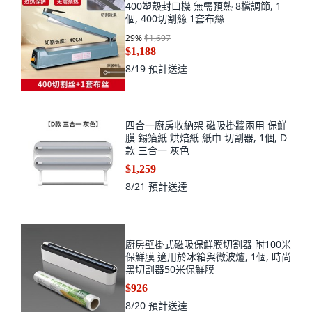
400塑殼封口機 無需預熱 8檔調節, 1
個, 400切割絲 1套布絲
29
%
$1,697
$1,188
8/19
預計送達
四合一廚房收納架 磁吸掛牆兩用 保鮮
膜 錫箔紙 烘焙紙 紙巾 切割器, 1個, D
款 三合一 灰色
$1,259
8/21
預計送達
廚房壁掛式磁吸保鮮膜切割器 附100米
保鮮膜 適用於冰箱與微波爐, 1個, 時尚
黑切割器50米保鮮膜
$926
8/20
預計送達