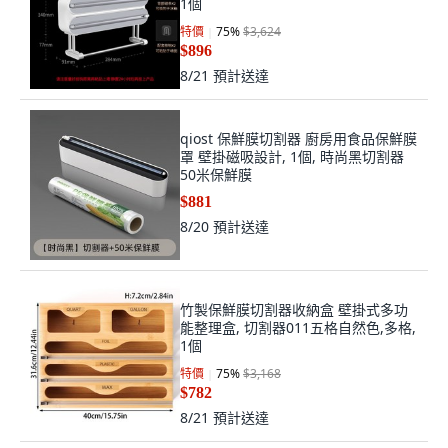
1個
特價
75
%
$3,624
$896
8/21
預計送達
qiost 保鮮膜切割器 廚房用食品保鮮膜
罩 壁掛磁吸設計, 1個, 時尚黑切割器
50米保鮮膜
$881
8/20
預計送達
竹製保鮮膜切割器收納盒 壁掛式多功
能整理盒, 切割器011五格自然色,多格,
1個
特價
75
%
$3,168
$782
8/21
預計送達