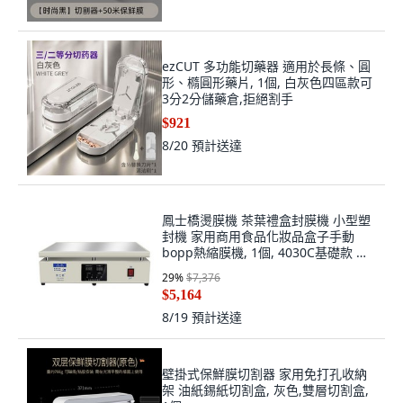
ezCUT 多功能切藥器 適用於長條、圓
形、橢圓形藥片, 1個, 白灰色四區款可
3分2分儲藥倉,拒絕割手
$921
8/20
預計送達
鳳士橋燙膜機 茶葉禮盒封膜機 小型塑
封機 家用商用食品化妝品盒子手動
bopp熱縮膜機, 1個, 4030C基礎款 贈
送全套工具
29
%
$7,376
$5,164
8/19
預計送達
壁掛式保鮮膜切割器 家用免打孔收納
架 油紙錫紙切割盒, 灰色,雙層切割盒,