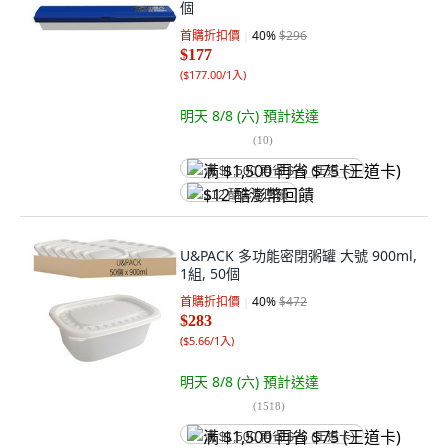
個
首購折扣價
40
%
$296
$177
(
$177.00/1入
)
明天 8/8 (六)
預計送達
(
10
)
满 $1,500 再省 $75 (王道卡)
$12 酷澎幣回饋
U&PACK 多功能密閉粥罐 大號 900ml,
1組, 50個
首購折扣價
40
%
$472
$283
(
$5.66/1入
)
明天 8/8 (六)
預計送達
(
1518
)
满 $1,500 再省 $75 (王道卡)