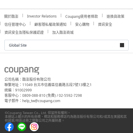
Investor Relations
關於酷澎
Coupang使用者條款
退換貨政策
信任管理中心
顧客隱私權政策通知
安心購物
資訊安全
資訊安全及隱私保護認證
加入酷澎商城
Global Site
公司名稱：酷澎股份有限公司
聯繫地址：11049 台北市信義區信義路五段7號13樓之1
統編：91002999
客服中心：0809-088-810 (免費) / 02-5592-7298
電子郵件：help_tw@coupang.com
©Coupang Taiwan Co., Ltd. 保留所有權利。
本網站上顯示的所有商標、標誌和服務標誌均為酷澎股份有限公司和/或其在美國和其
他國家/地區註冊之關聯公司之所屬財產。