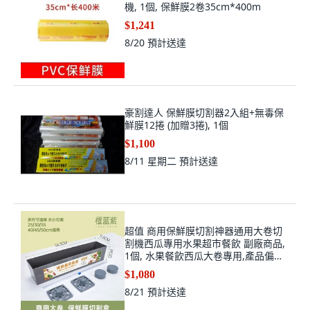
機, 1個, 保鮮膜2卷35cm*400m
$1,241
8/20
預計送達
豪割達人 保鮮膜切割器2入組+無毒保
鮮膜12捲 (加贈3捲), 1個
$1,100
8/11 星期二
預計送達
超值 商用保鮮膜切割神器通用大卷切
割機西瓜專用水果超市餐飲 副廠商品,
1個, 水果餐飲西瓜大卷專用,產品偏大
家用勿拍, N/A
$1,080
8/21
預計送達