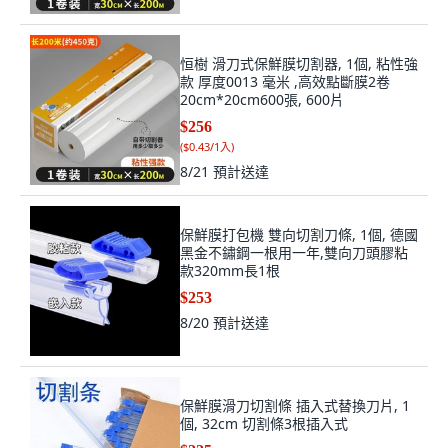
恒樹 滑刀式保鮮膜切割器, 1個, 粘性強
款 厚度0013 毫米 ,高效點斷膜2卷
20cm*20cm600張, 600片
$256
(
$0.43/1入
)
8/21
預計送達
保鮮膜打包機 雙向切割刀條, 1個, 德國
黑金不鏽鋼一根用一年,雙向刀頭膠粘
款320mm長1根
$253
8/20
預計送達
保鮮膜滑刀切割條 插入式替換刀片, 1
個, 32cm 切割條3根插入式