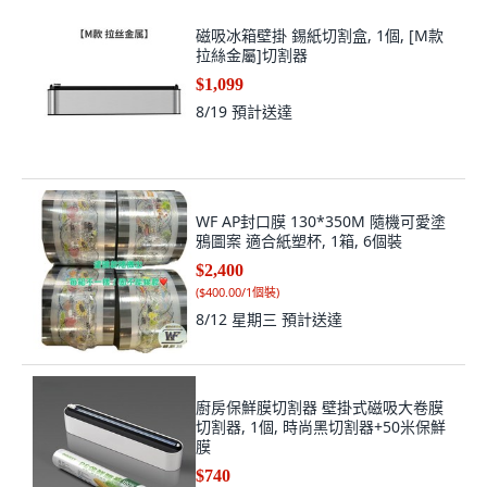
磁吸冰箱壁掛 錫紙切割盒, 1個, [M款
拉絲金屬]切割器
$1,099
8/19
預計送達
WF AP封口膜 130*350M 隨機可愛塗
鴉圖案 適合紙塑杯, 1箱, 6個裝
$2,400
(
$400.00/1個裝
)
8/12 星期三
預計送達
廚房保鮮膜切割器 壁掛式磁吸大卷膜
切割器, 1個, 時尚黑切割器+50米保鮮
膜
$740