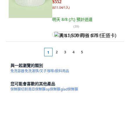
$552
(
$11.04/1入
)
明天 8/8 (六)
預計送達
(
39
)
满 $1,500 再省 $75 (王道卡)
2
3
4
5
1
與一起瀏覽的類別
免洗容器
免洗湯筷/叉子
咖啡/飲料用品
您可能會喜歡的其他產品
保鮮膜切割
南亞保鮮膜
op保鮮膜
glad保鮮膜