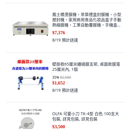
鳳士橋燙膜機，茶葉禮盒封膜機，小型
塑封機，家用商用食品化妝品盒子手動
熱縮膜機，工業自動覆膜機，手機盒專
用膜, 1個, 4030C基礎款 贈送全套工具
$7,376
8/19
預計送達
壁掛款65厘米纏繞膜支架, 桌面款膜寬
25厘米內, 1個
35
%
$2,580
$1,652
8/19
預計送達
OLFA 可愛小刀 TK-4型 白色 100支大
包裝, 詳見包裝, 詳見包裝
$3,500