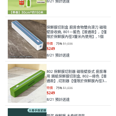
8/21
預計送達
保鮮膜切割盒 廚房食物雙向滑刀 磁吸
壁掛收納, 801—藍色【普通款】,【僅
限於保鮮膜內徑3釐米內使用】, 1個
特價
75
%
$1,036
$249
8/21
預計送達
802 保鮮膜切割器 磁吸壁掛式 廚房專
用 錫紙保鮮膜切割盒, 802—綠色【普
通款】,切割器【僅限於保鮮膜內徑3釐
米內使用】, 1個
特價
75
%
$1,036
$249
8/21
預計送達
靚潔 保鮮膜 大卷經濟裝