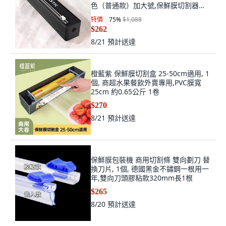
色（普通款）加大號,保鮮膜切割器
【501】, 1個
特價
75
%
$1,088
$262
8/21
預計送達
橙藍紫 保鮮膜切割盒 25-50cm適用, 1
個, 商超水果餐飲外賣專用,PVC膜寬
25cm 約0.65公斤 1卷
$270
8/21
預計送達
保鮮膜包裝機 商用切割條 雙向劃刀 替
換刀片, 1個, 德國黑金不鏽鋼一根用一
年,雙向刀頭膠粘款320mm長1根
$265
8/20
預計送達