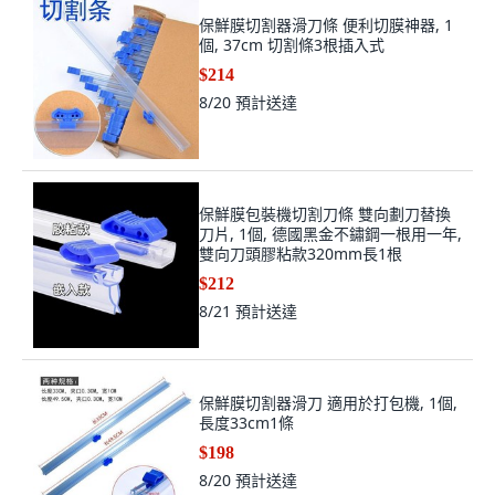
保鮮膜切割器滑刀條 便利切膜神器, 1
個, 37cm 切割條3根插入式
$214
8/20
預計送達
保鮮膜包裝機切割刀條 雙向劃刀替換
刀片, 1個, 德國黑金不鏽鋼一根用一年,
雙向刀頭膠粘款320mm長1根
$212
8/21
預計送達
保鮮膜切割器滑刀 適用於打包機, 1個,
長度33cm1條
$198
8/20
預計送達