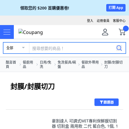
領取您的
$200
首購優惠卷!
打開 App
登入
註冊會員
客服中心
全部
酷澎首
餐廚用
日用/免
免洗餐具/碗
餐飲外帶用
封膜/封膜切
頁
品
洗
盤
品
刀
封膜/封膜切刀
篩選器
豪割達人 可調式MIT專利保鮮膜切割
器 切割盒 兩用款 二代 藍白色, 1個, 1