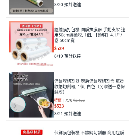
8/20
預計送達
纏繞膜打包機 圍膜拉膜器 手動支架 適
用50cm纏繞膜, 1個, 【透明】4.1斤/
卷 50cm寬
$539
8/19
預計送達
保鮮膜切割器 廚房保鮮膜切割盒 壁掛
收納切割器, 1個, 白色（另贈送一卷保
鮮膜）
特價
75
%
$2,132
$523
8/21
預計送達
保鮮膜包裝機 不鏽鋼切割器 商用包膜