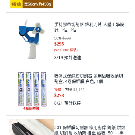
手持膠帶切割器 鋒利刀片 人體工學設
計, 1個, 1個
50
%
$590
$295
(
$295.00/1個裝
)
8/19
預計送達
吸盤式保鮮膜切割器 家用磁吸收納切
割盒, 4卷保鮮膜,白色, 1個
特價
75
%
$1,152
$278
8/21
預計送達
501 保鮮膜切割器 家用廚房 錫紙 烘焙
紙 切割盒 收納架 掛壁 磁吸, 501—黑