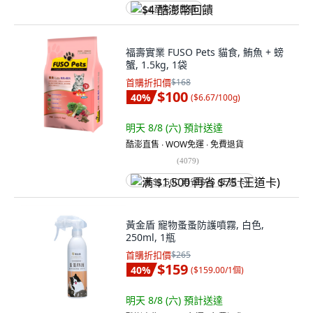
$4 酷澎幣回饋
福壽實業 FUSO Pets 貓食, 鮪魚 + 螃
蟹, 1.5kg, 1袋
首購折扣價
$168
$100
40
%
(
$6.67/100g
)
明天 8/8 (六)
預計送達
酷澎直售 ∙ WOW免運 ∙ 免費退貨
(
4079
)
满 $1,500 再省 $75 (王道卡)
黃金盾 寵物蚤蚤防護噴霧, 白色,
250ml, 1瓶
首購折扣價
$265
$159
40
%
(
$159.00/1個
)
明天 8/8 (六)
預計送達