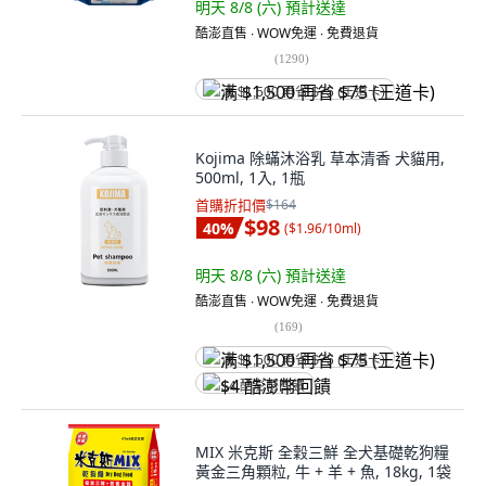
明天 8/8 (六)
預計送達
酷澎直售 ∙ WOW免運 ∙ 免費退貨
(
1290
)
满 $1,500 再省 $75 (王道卡)
Kojima 除蟎沐浴乳 草本清香 犬貓用,
500ml, 1入, 1瓶
首購折扣價
$164
$98
40
%
(
$1.96/10ml
)
明天 8/8 (六)
預計送達
酷澎直售 ∙ WOW免運 ∙ 免費退貨
(
169
)
满 $1,500 再省 $75 (王道卡)
$4 酷澎幣回饋
MIX 米克斯 全穀三鮮 全犬基礎乾狗糧
黃金三角顆粒, 牛 + 羊 + 魚, 18kg, 1袋