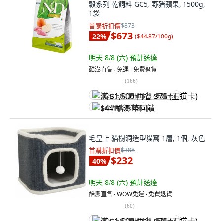
穀系列 乾飼料 GC5, 野豬蘋果, 1500g,
1袋
首購折扣價
$873
$673
22
%
(
$44.87/100g
)
明天 8/8 (六)
預計送達
酷澎直售 ∙ 免運 ∙ 免費退貨
(
166
)
满 $1,500 再省 $75 (王道卡)
$44 酷澎幣回饋
毛皇上 貓樹洞造型貓窩 1層, 1個, 灰色
首購折扣價
$388
$232
40
%
明天 8/8 (六)
預計送達
酷澎直售 ∙ WOW免運 ∙ 免費退貨
(
60
)