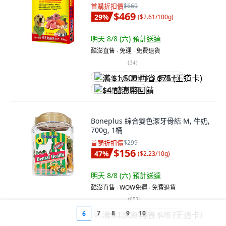
首購折扣價
$669
$469
29
%
(
$2.61/100g
)
明天 8/8 (六)
預計送達
酷澎直售 ∙ 免運 ∙ 免費退貨
(
34
)
满 $1,500 再省 $75 (王道卡)
$4 酷澎幣回饋
Boneplus 綜合雙色潔牙骨結 M, 牛奶,
700g, 1桶
首購折扣價
$299
$156
47
%
(
$2.23/10g
)
明天 8/8 (六)
預計送達
酷澎直售 ∙ WOW免運 ∙ 免費退貨
(
652
)
7
8
9
10
6
满 $1,500 再省 $75 (王道卡)