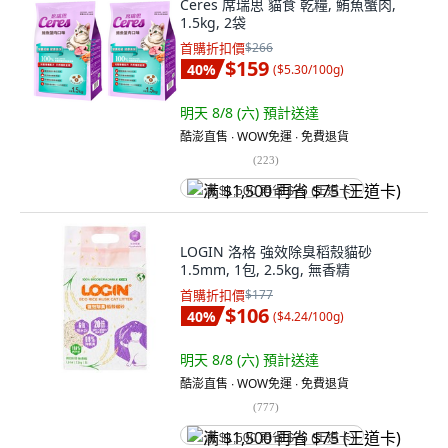
Ceres 席瑞思 貓食 乾糧, 鮪魚蟹肉,
1.5kg, 2袋
首購折扣價
$266
$159
40
%
(
$5.30/100g
)
明天 8/8 (六)
預計送達
酷澎直售 ∙ WOW免運 ∙ 免費退貨
(
223
)
满 $1,500 再省 $75 (王道卡)
LOGIN 洛格 強效除臭稻殼貓砂
1.5mm, 1包, 2.5kg, 無香精
首購折扣價
$177
$106
40
%
(
$4.24/100g
)
明天 8/8 (六)
預計送達
酷澎直售 ∙ WOW免運 ∙ 免費退貨
(
777
)
满 $1,500 再省 $75 (王道卡)