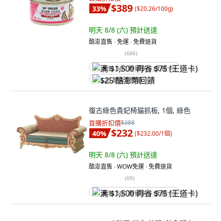
$389
33
%
(
$20.26/100g
)
明天 8/8 (六)
預計送達
酷澎直售 ∙ 免運 ∙ 免費退貨
(
666
)
满 $1,500 再省 $75 (王道卡)
$25 酷澎幣回饋
復古綠色貴妃椅貓抓板, 1個, 綠色
首購折扣價
$388
$232
40
%
(
$232.00/1個
)
明天 8/8 (六)
預計送達
酷澎直售 ∙ WOW免運 ∙ 免費退貨
(
69
)
满 $1,500 再省 $75 (王道卡)