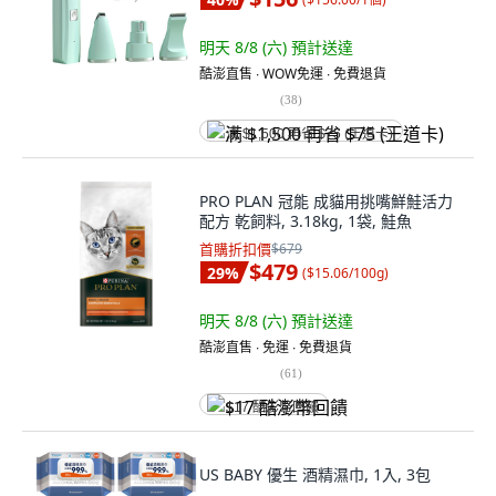
明天 8/8 (六)
預計送達
酷澎直售 ∙ WOW免運 ∙ 免費退貨
(
38
)
满 $1,500 再省 $75 (王道卡)
PRO PLAN 冠能 成貓用挑嘴鮮鮭活力
配方 乾飼料, 3.18kg, 1袋, 鮭魚
首購折扣價
$679
$479
29
%
(
$15.06/100g
)
明天 8/8 (六)
預計送達
酷澎直售 ∙ 免運 ∙ 免費退貨
(
61
)
$17 酷澎幣回饋
US BABY 優生 酒精濕巾, 1入, 3包