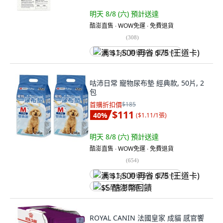
明天 8/8 (六)
預計送達
酷澎直售 ∙ WOW免運 ∙ 免費退貨
(
308
)
满 $1,500 再省 $75 (王道卡)
咕沛日常 寵物尿布墊 經典款, 50片, 2
包
首購折扣價
$185
$111
40
%
(
$1.11/1張
)
明天 8/8 (六)
預計送達
酷澎直售 ∙ WOW免運 ∙ 免費退貨
(
654
)
满 $1,500 再省 $75 (王道卡)
$5 酷澎幣回饋
ROYAL CANIN 法國皇家 成貓 感官饗