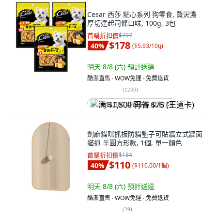
Cesar 西莎 點心系列 狗零食, 贅沢濃
厚切達起司條口味, 100g, 3包
首購折扣價
$297
$178
40
%
(
$5.93/10g
)
明天 8/8 (六)
預計送達
酷澎直售 ∙ WOW免運 ∙ 免費退貨
(
1233
)
满 $1,500 再省 $75 (王道卡)
劍麻貓咪抓板防貓墊子可貼牆立式牆面
貓抓 半圓方形款, 1個, 單一顏色
首購折扣價
$184
$110
40
%
(
$110.00/1個
)
明天 8/8 (六)
預計送達
酷澎直售 ∙ WOW免運 ∙ 免費退貨
(
29
)