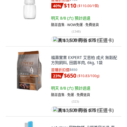
$110
40
%
(
$110.00/1個
)
明天 8/8 (六)
預計送達
酷澎直售 ∙ WOW免運 ∙ 免費退貨
(
1348
)
满 $1,500 再省 $75 (王道卡)
福壽實業 EXPERT 艾思柏 成犬 無穀配
方狗飼料, 田園羊肉, 6kg, 1袋
首購折扣價
$850
$650
23
%
(
$10.83/100g
)
明天 8/8 (六)
預計送達
酷澎直售 ∙ 免運 ∙ 免費退貨
(
323
)
满 $1,500 再省 $75 (王道卡)