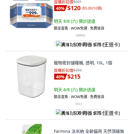
首購折扣價
$201
$120
40
%
(
$5.00/10張
)
明天 8/8 (六)
預計送達
酷澎直售 ∙ WOW免運 ∙ 免費退貨
(
4089
)
满 $1,500 再省 $75 (王道卡)
寵物密封儲糧桶, 透明, 10L, 1個
首購折扣價
$359
$215
40
%
明天 8/8 (六)
預計送達
酷澎直售 ∙ WOW免運 ∙ 免費退貨
(
61
)
满 $1,500 再省 $75 (王道卡)
Farmina 法米納 全齡貓用 天然頂級無