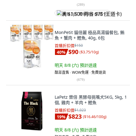
(
289
)
满 $1,500 再省 $75 (王道卡)
MonPetit 貓倍麗 極品高湯貓餐包, 鮪
魚 + 蟹肉 + 鰹魚, 40g, 6包
首購折扣價
$150
$90
40
%
(
$3.75/10g
)
明天 8/8 (六)
預計送達
酷澎直售 ∙ WOW免運 ∙ 免費退貨
(
679
)
LaPetz 樂倍 黑酵母挑嘴犬5KG, 5kg, 1
個, 雞肉 + 羊肉 + 鰹魚
首購折扣價
$1,023
$823
19
%
(
$16.46/100g
)
明天 8/8 (六)
預計送達