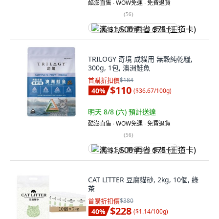
酷澎直售 ∙ WOW免運 ∙ 免費退貨
(
56
)
满 $1,500 再省 $75 (王道卡)
TRILOGY 奇境 成貓用 無穀純乾糧,
300g, 1包, 澳洲鮭魚
首購折扣價
$184
$110
40
%
(
$36.67/100g
)
明天 8/8 (六)
預計送達
酷澎直售 ∙ WOW免運 ∙ 免費退貨
(
56
)
满 $1,500 再省 $75 (王道卡)
CAT LITTER 豆腐貓砂, 2kg, 10個, 綠
茶
首購折扣價
$380
$228
40
%
(
$1.14/100g
)