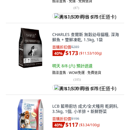
酷澎直售 ∙ 免運 ∙ 免費退貨
(
87
)
满 $1,500 再省 $75 (王道卡)
CHARLES 查爾斯 無穀幼母貓糧, 深海
鮮魚 + 雙鮮凍乾, 1.5kg, 1袋
首購折扣價
$289
$173
40
%
(
$11.53/100g
)
明天 8/8 (六)
預計送達
酷澎直售 ∙ WOW免運 ∙ 免費退貨
(
105
)
满 $1,500 再省 $75 (王道卡)
LCB 藍帶廚坊 成犬/全犬種用 乾飼料,
3.5kg, 1個, 小羊排 + 新鮮野菜
首購折扣價
$196
$117
40
%
(
$3.34/100g
)