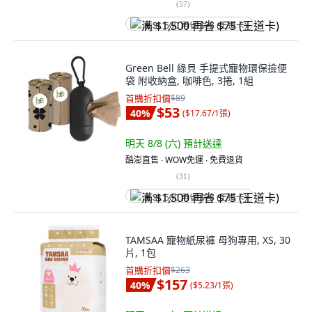
(
57
)
满 $1,500 再省 $75 (王道卡)
Green Bell 綠貝 手提式寵物環保撿便
袋 附收納盒, 咖啡色, 3捲, 1組
首購折扣價
$89
$53
40
%
(
$17.67/1張
)
明天 8/8 (六)
預計送達
酷澎直售 ∙ WOW免運 ∙ 免費退貨
(
31
)
满 $1,500 再省 $75 (王道卡)
TAMSAA 寵物紙尿褲 母狗專用, XS, 30
片, 1包
首購折扣價
$263
$157
40
%
(
$5.23/1張
)