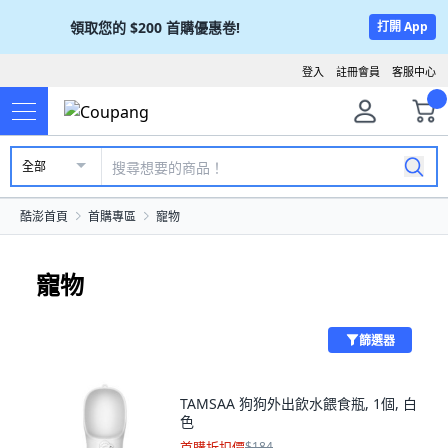
領取您的
$200
首購優惠卷!
打開 App
登入
註冊會員
客服中心
全部
酷澎首頁
首購專區
寵物
寵物
篩選器
TAMSAA 狗狗外出飲水餵食瓶, 1個, 白
色
首購折扣價
$184