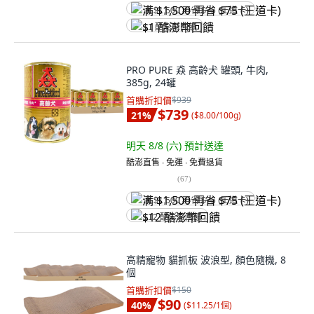
满 $1,500 再省 $75 (王道卡)
$1 酷澎幣回饋
PRO PURE 猋 高齡犬 罐頭, 牛肉,
385g, 24罐
首購折扣價
$939
$739
21
%
(
$8.00/100g
)
明天 8/8 (六)
預計送達
酷澎直售 ∙ 免運 ∙ 免費退貨
(
67
)
满 $1,500 再省 $75 (王道卡)
$12 酷澎幣回饋
高精寵物 貓抓板 波浪型, 顏色隨機, 8
個
首購折扣價
$150
$90
40
%
(
$11.25/1個
)