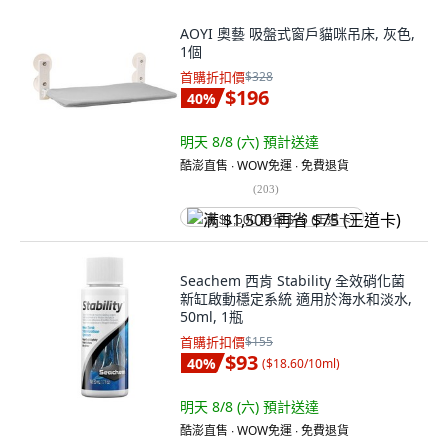
AOYI 奧藝 吸盤式窗戶貓咪吊床, 灰色,
1個
首購折扣價
$328
$196
40
%
明天 8/8 (六)
預計送達
酷澎直售 ∙ WOW免運 ∙ 免費退貨
(
203
)
满 $1,500 再省 $75 (王道卡)
Seachem 西肯 Stability 全效硝化菌
新缸啟動穩定系統 適用於海水和淡水,
50ml, 1瓶
首購折扣價
$155
$93
40
%
(
$18.60/10ml
)
明天 8/8 (六)
預計送達
酷澎直售 ∙ WOW免運 ∙ 免費退貨