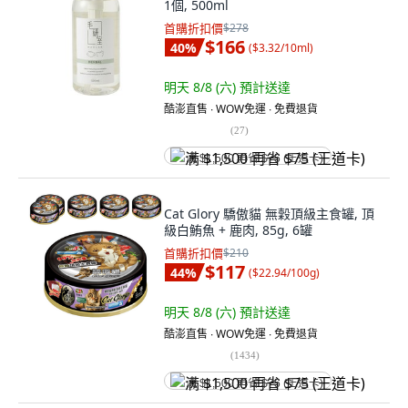
1個, 500ml
首購折扣價
$278
$166
40
%
(
$3.32/10ml
)
明天 8/8 (六)
預計送達
酷澎直售 ∙ WOW免運 ∙ 免費退貨
(
27
)
满 $1,500 再省 $75 (王道卡)
Cat Glory 驕傲貓 無穀頂級主食罐, 頂
級白鮪魚 + 鹿肉, 85g, 6罐
首購折扣價
$210
$117
44
%
(
$22.94/100g
)
明天 8/8 (六)
預計送達
酷澎直售 ∙ WOW免運 ∙ 免費退貨
(
1434
)
满 $1,500 再省 $75 (王道卡)