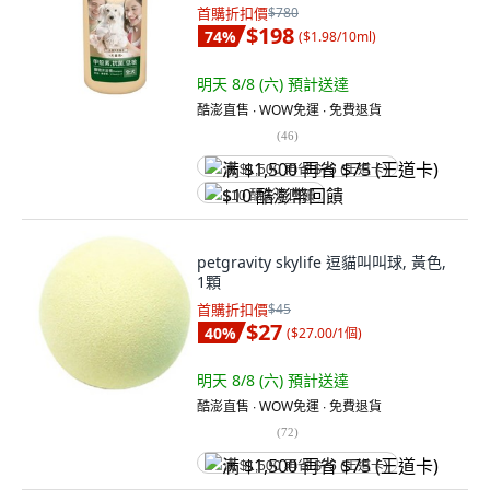
首購折扣價
$780
$198
74
%
(
$1.98/10ml
)
明天 8/8 (六)
預計送達
酷澎直售 ∙ WOW免運 ∙ 免費退貨
(
46
)
满 $1,500 再省 $75 (王道卡)
$10 酷澎幣回饋
petgravity skylife 逗貓叫叫球, 黃色,
1顆
首購折扣價
$45
$27
40
%
(
$27.00/1個
)
明天 8/8 (六)
預計送達
酷澎直售 ∙ WOW免運 ∙ 免費退貨
(
72
)
满 $1,500 再省 $75 (王道卡)