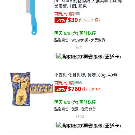
pet story 寵物物語 犬貓美容工具 專
業蚤梳, 1個, 藍色
首購折扣價
$80
$39
51
%
(
$39.00/1個
)
明天 8/8 (六)
預計送達
酷澎直售 ∙ WOW免運 ∙ 免費退貨
(
87
)
满 $1,500 再省 $75 (王道卡)
小野雞 化骨雞腿, 雞腿, 80g, 40包
首購折扣價
$960
$760
20
%
(
$2.38/10g
)
明天 8/8 (六)
預計送達
酷澎直售 ∙ 免運 ∙ 免費退貨
(
112
)
满 $1,500 再省 $75 (王道卡)