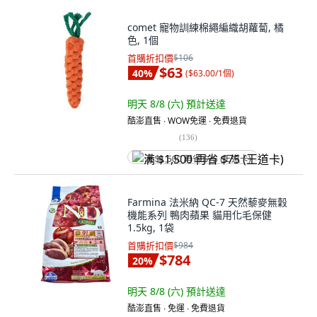
comet 寵物訓練棉繩編織胡蘿蔔, 橘
色, 1個
首購折扣價
$106
$63
40
%
(
$63.00/1個
)
明天 8/8 (六)
預計送達
酷澎直售 ∙ WOW免運 ∙ 免費退貨
(
136
)
满 $1,500 再省 $75 (王道卡)
Farmina 法米納 QC-7 天然藜麥無穀
機能系列 鴨肉蘋果 貓用化毛保健
1.5kg, 1袋
首購折扣價
$984
$784
20
%
明天 8/8 (六)
預計送達
酷澎直售 ∙ 免運 ∙ 免費退貨