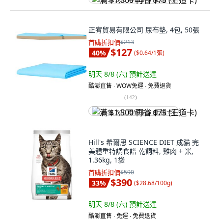
满 $1,500 再省 $75 (王道卡)
正宥貿易有限公司 尿布墊, 4包, 50張
首購折扣價
$213
$127
40
%
(
$0.64/1張
)
明天 8/8 (六)
預計送達
酷澎直售 ∙ WOW免運 ∙ 免費退貨
(
142
)
满 $1,500 再省 $75 (王道卡)
Hill's 希爾思 SCIENCE DIET 成貓 完
美體重特調食譜 乾飼料, 雞肉 + 米,
1.36kg, 1袋
首購折扣價
$590
$390
33
%
(
$28.68/100g
)
明天 8/8 (六)
預計送達
酷澎直售 ∙ 免運 ∙ 免費退貨