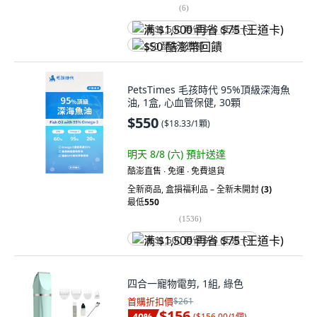
(
6
)
满 $1,500 再省 $75 (王道卡)
$50 酷澎幣回饋
PetsTimes 毛孩時代 95%頂級深海魚
油, 1盒, 心血管保健, 30顆
$550
(
$18.33/1顆
)
明天 8/8 (六)
預計送達
酷澎直售 ∙ 免運 ∙ 免費退貨
全新商品
,
盒損福利品 – 全新未開封
(3)
最低
550
(
1536
)
满 $1,500 再省 $75 (王道卡)
四合一寵物電剪, 1組, 綠色
首購折扣價
$261
$156
40
%
(
$156.00/1個
)