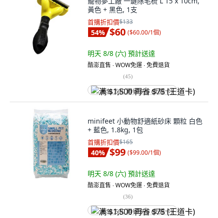
寵物夢工廠 一鍵除毛梳 L 15 x 10cm,
黃色 + 黑色, 1支
首購折扣價
$133
$60
54
%
(
$60.00/1個
)
明天 8/8 (六)
預計送達
酷澎直售 ∙ WOW免運 ∙ 免費退貨
(
45
)
满 $1,500 再省 $75 (王道卡)
minifeet 小動物舒適紙砂床 顆粒 白色
+ 藍色, 1.8kg, 1包
首購折扣價
$165
$99
40
%
(
$99.00/1個
)
明天 8/8 (六)
預計送達
酷澎直售 ∙ WOW免運 ∙ 免費退貨
(
36
)
满 $1,500 再省 $75 (王道卡)