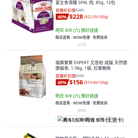
宴主食濕糧 SFW, 肉, 85g, 12包
首購折扣價
$380
$228
40
%
(
$22.35/100g
)
明天 8/8 (六)
預計送達
酷澎直售 ∙ WOW免運 ∙ 免費退貨
(
172
)
福壽實業 EXPERT 艾思柏 成貓 天然健
康貓食, 1.5kg, 1袋, 紅藜鮪魚
首購折扣價
$260
$156
40
%
(
$10.40/100g
)
明天 8/8 (六)
預計送達
酷澎直售 ∙ WOW免運 ∙ 免費退貨
(
820
)
满 $1,500 再省 $75 (王道卡)