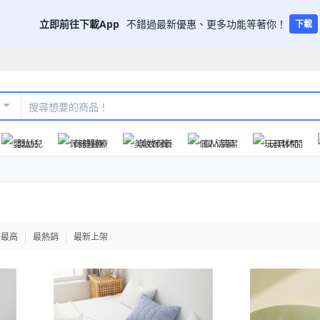
立即前往下載App
不錯過最新優惠、更多功能等著你！
下載
嬰幼兒
保健醫療
美妝保養
個人清潔
玩具休閒
格最高
最熱銷
最新上架