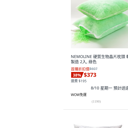
NEMOLINE 硬質生物晶片枕頭 
製造 2入, 綠色
首購折扣價
$607
$373
38
%
運費 $195
8/10 星期一
預計送
WOW免運
(
1190
)