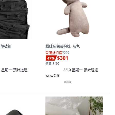
te 薄被組
貓咪玩偶長抱枕, 灰色
首購折扣價
$576
$301
47
%
運費 $195
10 星期一
預計送達
8/10 星期一
預計送達
WOW免運
(
848
)