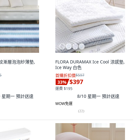
 條紋漸層泡泡紗薄墊,
FLORA DURAMAX Ice Cool 涼感墊,
Ice Way 白色
5
首購折扣價
$597
$397
33
%
運費 $195
10 星期一
預計送達
8/10 星期一
預計送達
WOW免運
(
22
)