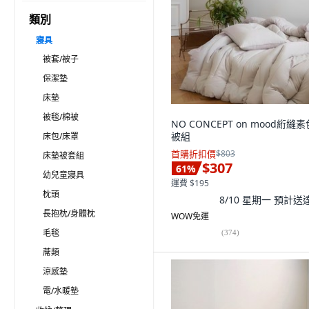
類別
寢具
被套/被子
保潔墊
床墊
被毯/棉被
NO CONCEPT on mood絎縫
被組
床包/床罩
首購折扣價
$803
床墊被套組
$307
61
%
幼兒童寢具
運費 $195
枕頭
8/10 星期一
預計送
長抱枕/身體枕
WOW免運
毛毯
(
374
)
蓆類
涼感墊
電/水暖墊