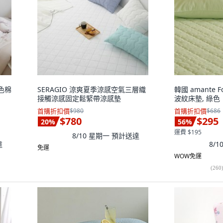
素色棉
SERAGIO 涼爽夏季涼感空氣三層織
韓國 amante F
接觸涼感固定鬆緊帶涼感墊
波紋床墊, 綠色
首購折扣價
$980
首購折扣價
$686
$780
$295
20
%
56
%
運費 $195
8/10 星期一
預計送達
達
8/
免運
WOW免運
(
260