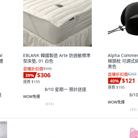
al
EBLANK 韓國製造 Arte 防過敏標準
Alpha Com
體
型床墊, 01 白色
棉頸枕 可調式綁
黑色
首購折扣價
$506
$306
首購折扣價
$203
39
%
$121
40
%
運費 $195
運費 $195
8/10 星期一
預計送達
達
8/
WOW免運
WOW免運
(
111
)
(
31
)