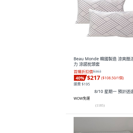
Beau Monde 韓國製造 涼爽酷
力 涼感枕頭套
首購折扣價
$363
$217
40
%
(
$108.50/1個
)
運費 $195
8/10 星期一
預計送
WOW免運
(
1185
)