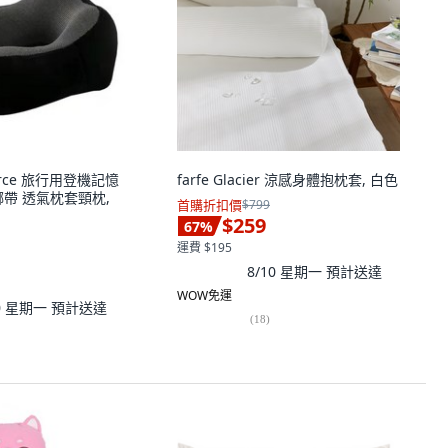
merce 旅行用登機記憶
farfe Glacier 涼感身體抱枕套, 白色
帶 透氣枕套頸枕,
首購折扣價
$799
$259
67
%
運費 $195
8/10 星期一
預計送達
WOW免運
10 星期一
預計送達
(
18
)