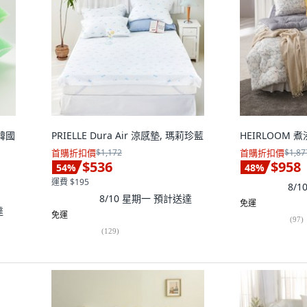
韓國
PRIELLE Dura Air 涼感墊, 瑪莉珍藍
HEIRLOOM
首購折扣價
$1,172
首購折扣價
$1,87
$536
$958
54
%
48
%
運費 $195
8/
8/10 星期一
預計送達
免運
達
免運
(
97
)
(
129
)