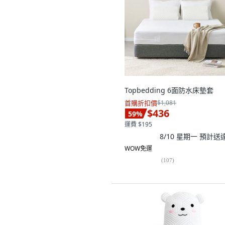
Topbedding 6面防水床墊套
首購折扣價
$1,081
$436
59
%
運費 $195
8/10 星期一
預計送
WOW免運
(
107
)