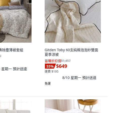
 煮沸除塵薄被套組
Gitden Toby 60支純棉泡泡紗雙面
夏季涼被
7
首購折扣價
$1,457
$649
55
%
10 星期一
預計送達
運費 $195
8/10 星期一
預計送達
免運