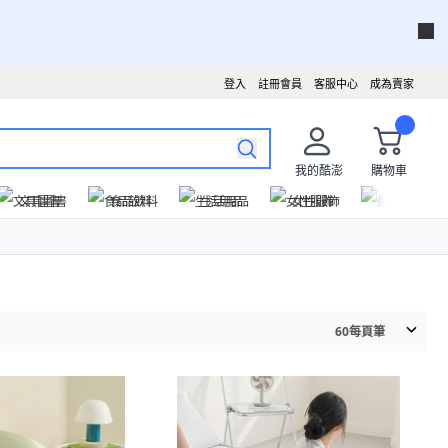
登入
註冊會員
客服中心
成為賣家
我的酷澎
購物車
文具圖書
食品飲料
生活用品
女性服飾
運動戶外
60
每頁筆