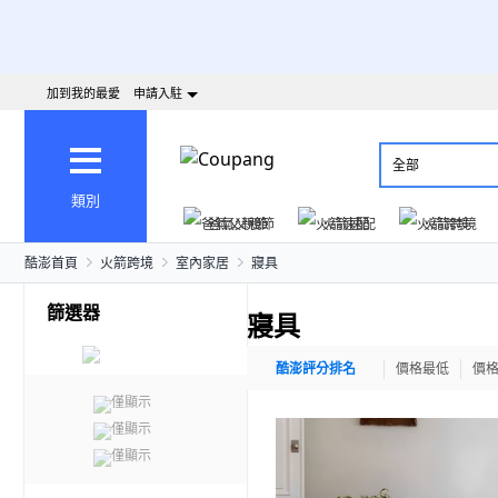
加到我的最愛
申請入駐
全部
類別
爸氣父親節
火箭速配
火箭跨境
酷澎首頁
火箭跨境
室內家居
寢具
篩選器
寢具
酷澎評分排名
價格最低
價
僅顯示
僅顯示
僅顯示