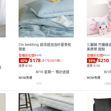
I'm bedding 超涼感泡泡紗夏季枕
三麗鷗 竹纖維波
頭套
美樂蒂 甜點
首購折扣價
$298
首購折扣價
$517
$178
$210
40
%
59
%
(
$178.00/1個
)
運費 $195
運費 $195
達
8/10 星期一
預計送達
8/
WOW免運
WOW免運
(
17
)
(
266