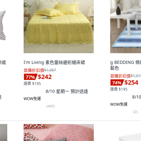
涼威
I'm Living 素色蕾絲邊絎縫床裙
g BEDDING
藍色
首購折扣價
$1,087
$242
首購折扣價
$1,01
77
%
$254
74
%
運費 $195
運費 $195
8/10 星期一
預計送達
達
8/
WOW免運
WOW免運
(
445
)
(
2
)