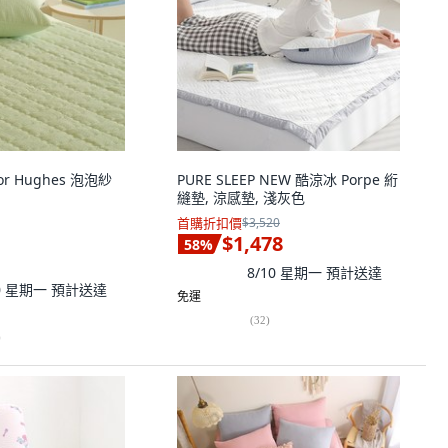
or Hughes 泡泡紗
PURE SLEEP NEW 酷涼冰 Porpe 絎
縫墊, 涼感墊, 淺灰色
首購折扣價
$3,520
$1,478
58
%
8/10 星期一
預計送達
10 星期一
預計送達
免運
(
32
)
)