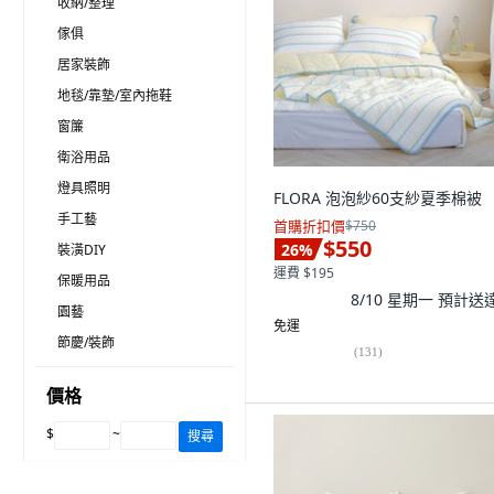
收納/整理
傢俱
居家裝飾
地毯/靠墊/室內拖鞋
窗簾
衛浴用品
燈具照明
FLORA 泡泡紗60支紗夏季棉被
手工藝
首購折扣價
$750
$550
26
%
裝潢DIY
運費 $195
保暖用品
8/10 星期一
預計送
園藝
免運
節慶/裝飾
(
131
)
價格
$
~
搜尋