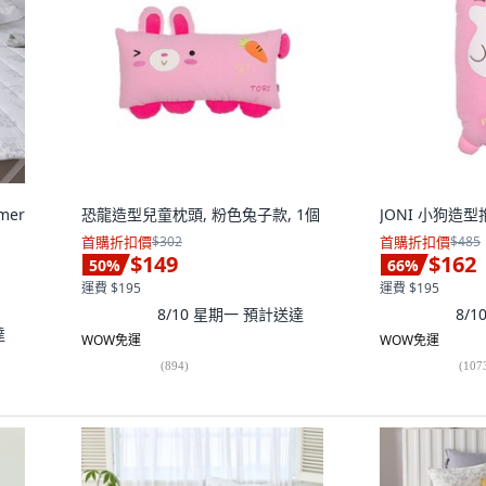
mer
恐龍造型兒童枕頭, 粉色兔子款, 1個
JONI 小狗造型
首購折扣價
$302
首購折扣價
$485
$149
$162
50
%
66
%
運費 $195
運費 $195
8/10 星期一
預計送達
8/
達
WOW免運
WOW免運
(
894
)
(
107