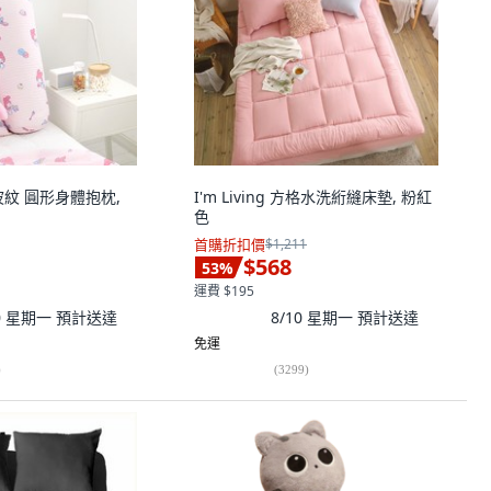
紋 圓形身體抱枕,
I'm Living 方格水洗絎縫床墊, 粉紅
色
首購折扣價
$1,211
$568
53
%
運費 $195
10 星期一
預計送達
8/10 星期一
預計送達
免運
)
(
3299
)