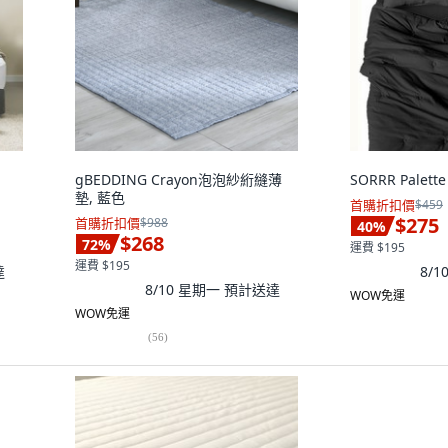
gBEDDING Crayon泡泡紗絎縫薄
SORRR Palet
墊, 藍色
首購折扣價
$459
$275
首購折扣價
$988
40
%
$268
72
%
運費 $195
運費 $195
達
8/
8/10 星期一
預計送達
WOW免運
WOW免運
(
56
)