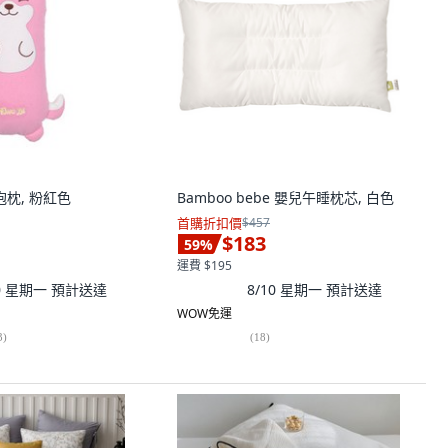
抱枕, 粉紅色
Bamboo bebe 嬰兒午睡枕芯, 白色
首購折扣價
$457
$183
59
%
運費 $195
10 星期一
預計送達
8/10 星期一
預計送達
WOW免運
3
)
(
18
)