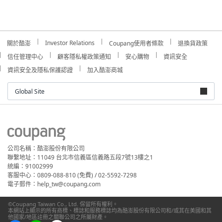
Investor Relations
關於酷澎
Coupang使用者條款
退換貨政策
信任管理中心
顧客隱私權政策通知
安心購物
資訊安全
資訊安全及隱私保護認證
加入酷澎商城
Global Site
公司名稱：酷澎股份有限公司
聯繫地址：11049 台北市信義區信義路五段7號13樓之1
統編：91002999
客服中心：0809-088-810 (免費) / 02-5592-7298
電子郵件：help_tw@coupang.com
©Coupang Taiwan Co., Ltd. 保留所有權利。
本網站上顯示的所有商標、標誌和服務標誌均為酷澎股份有限公司和/或其在美國和其
他國家/地區註冊之關聯公司之所屬財產。