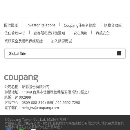
Investor Relations
關於酷澎
Coupang使用者條款
退換貨政策
信任管理中心
顧客隱私權政策通知
安心購物
資訊安全
資訊安全及隱私保護認證
加入酷澎商城
Global Site
公司名稱：酷澎股份有限公司
聯繫地址：11049 台北市信義區信義路五段7號13樓之1
統編：91002999
客服中心：0809-088-810 (免費) / 02-5592-7298
電子郵件：help_tw@coupang.com
©Coupang Taiwan Co., Ltd. 保留所有權利。
本網站上顯示的所有商標、標誌和服務標誌均為酷澎股份有限公司和/或其在美國和其
他國家/地區註冊之關聯公司之所屬財產。