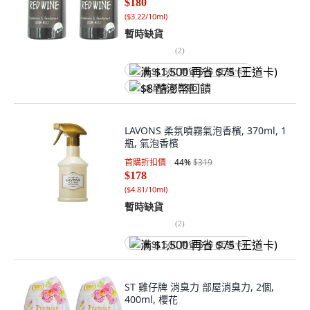
$180
(
$3.22/10ml
)
暫時缺貨
(
2
)
满 $1,500 再省 $75 (王道卡)
$8 酷澎幣回饋
LAVONS 柔氛噴霧氣泡香檳, 370ml, 1
瓶, 氣泡香檳
首購折扣價
44
%
$319
$178
(
$4.81/10ml
)
暫時缺貨
(
2
)
满 $1,500 再省 $75 (王道卡)
ST 雞仔牌 消臭力 部屋消臭力, 2個,
400ml, 櫻花