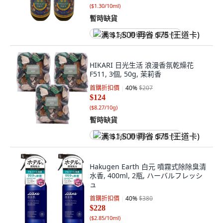
(
$1.30/10ml
)
暫時缺貨
满 $1,500 再省 $75 (王道卡)
HIKARI 日光生活 浪漫香氛乾燥花
F511, 3個, 50g, 茉莉香
首購折扣價
40
%
$207
$124
(
$8.27/10g
)
暫時缺貨
满 $1,500 再省 $75 (王道卡)
Hakugen Earth 白元 噴霧式除除臭清
水香, 400ml, 2瓶, ハーバルフレッシ
ュ
首購折扣價
40
%
$380
$228
(
$2.85/10ml
)