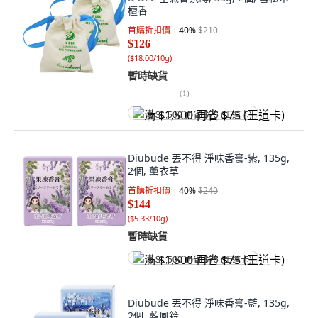
檀香
首購折扣價
40
%
$210
$126
(
$18.00/10g
)
暫時缺貨
(
1
)
满 $1,500 再省 $75 (王道卡)
Diubude 丟不得 淨味香膏-紫, 135g,
2個, 薰衣草
首購折扣價
40
%
$240
$144
(
$5.33/10g
)
暫時缺貨
满 $1,500 再省 $75 (王道卡)
Diubude 丟不得 淨味香膏-藍, 135g,
2個, 藍風鈴