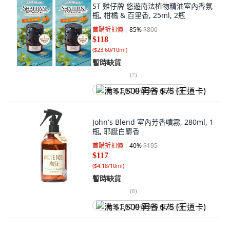
ST 雞仔牌 悠遊南法植物精油室內香氛
瓶, 柑橘 & 百里香, 25ml, 2瓶
首購折扣價
85
%
$800
$118
(
$23.60/10ml
)
暫時缺貨
(
7
)
满 $1,500 再省 $75 (王道卡)
John's Blend 室內芳香噴霧, 280ml, 1
瓶, 耶誕白麝香
首購折扣價
40
%
$195
$117
(
$4.18/10ml
)
暫時缺貨
(
8
)
满 $1,500 再省 $75 (王道卡)