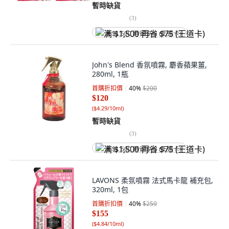
暫時缺貨
(
3
)
满 $1,500 再省 $75 (王道卡)
John's Blend 香氛噴霧, 麝香蘋果薑,
280ml, 1瓶
首購折扣價
40
%
$200
$120
(
$4.29/10ml
)
暫時缺貨
(
3
)
满 $1,500 再省 $75 (王道卡)
LAVONS 柔氛噴霧 法式馬卡龍 補充包,
320ml, 1包
首購折扣價
40
%
$259
$155
(
$4.84/10ml
)