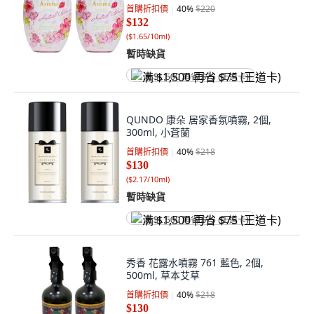
首購折扣價
40
%
$220
$132
(
$1.65/10ml
)
暫時缺貨
满 $1,500 再省 $75 (王道卡)
QUNDO 康朵 居家香氛噴霧, 2個,
300ml, 小蒼蘭
首購折扣價
40
%
$218
$130
(
$2.17/10ml
)
暫時缺貨
满 $1,500 再省 $75 (王道卡)
秀香 花露水噴霧 761 藍色, 2個,
500ml, 草本艾草
首購折扣價
40
%
$218
$130