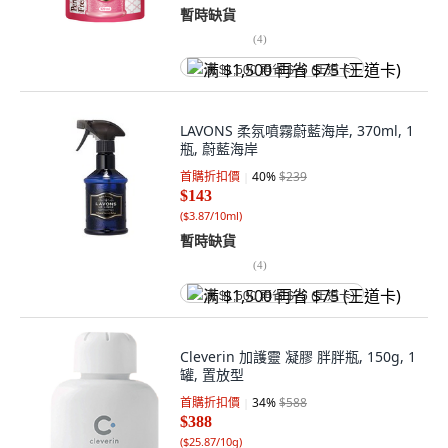
暫時缺貨
(
4
)
满 $1,500 再省 $75 (王道卡)
LAVONS 柔氛噴霧蔚藍海岸, 370ml, 1
瓶, 蔚藍海岸
首購折扣價
40
%
$239
$143
(
$3.87/10ml
)
暫時缺貨
(
4
)
满 $1,500 再省 $75 (王道卡)
Cleverin 加護靈 凝膠 胖胖瓶, 150g, 1
罐, 置放型
首購折扣價
34
%
$588
$388
(
$25.87/10g
)