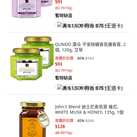
$91
(
$3.79/10g
)
暫時缺貨
满 $1,500 再省 $75 (王道卡)
QUNDO 康朵 平安除穢香氛擴香膏, 2
個, 120g, 艾草
首購折扣價
40
%
$153
$91
(
$3.79/10g
)
暫時缺貨
满 $1,500 再省 $75 (王道卡)
John's Blend 迪士尼香氛膏 維尼,
WHITE MUSK & HONEY, 135g, 1個
首購折扣價
40
%
$200
$120
(
$8.89/10g
)