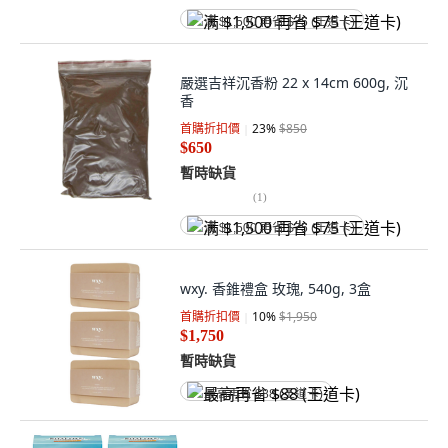
满 $1,500 再省 $75 (王道卡)
嚴選吉祥沉香粉 22 x 14cm 600g, 沉
香
首購折扣價
23
%
$850
$650
暫時缺貨
(
1
)
满 $1,500 再省 $75 (王道卡)
wxy. 香錐禮盒 玫瑰, 540g, 3盒
首購折扣價
10
%
$1,950
$1,750
暫時缺貨
最高再省 $88 (王道卡)