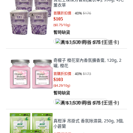
薰衣草
首購折扣價
40
%
$176
$105
(
$0.75/10g
)
暫時缺貨
满 $1,500 再省 $75 (王道卡)
奇檬子 橙花室內香氛擴香膏, 120g, 2
罐, 橙花
首購折扣價
40
%
$173
$103
(
$4.29/10g
)
暫時缺貨
满 $1,500 再省 $75 (王道卡)
真柑淨 吊掛式 香氛除濕袋, 250g, 3個,
小蒼蘭