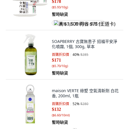
$178
(
$5.93/10g
)
暫時缺貨
满 $1,500 再省 $75 (王道卡)
SOAPBERRY 古寶無患子 招福平安淨
化噴霧, 1個, 300g, 草本
首購折扣價
40
%
$285
$171
(
$5.70/10g
)
暫時缺貨
maison VERTE 綠墅 空氣清新劑 白花
香, 200ml, 1瓶
首購折扣價
52
%
$280
$132
(
$6.60/10ml
)
暫時缺貨