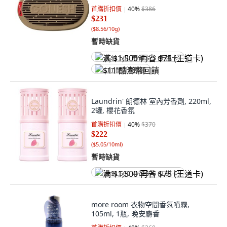
首購折扣價
40
%
$386
$231
(
$8.56/10g
)
暫時缺貨
满 $1,500 再省 $75 (王道卡)
$11 酷澎幣回饋
Laundrin' 朗德林 室內芳香劑, 220ml,
2罐, 櫻花香氛
首購折扣價
40
%
$370
$222
(
$5.05/10ml
)
暫時缺貨
满 $1,500 再省 $75 (王道卡)
more room 衣物空間香氛噴霧,
105ml, 1瓶, 晚安麝香