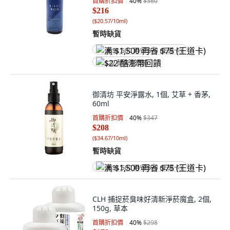
首購折扣價
40
%
$360
$216
(
$20.57/10ml
)
暫時缺貨
满 $1,500 再省 $75 (王道卡)
$22 酷澎幣回饋
御清坊 平安淨露水, 1個, 艾草 + 香茅,
60ml
首購折扣價
40
%
$347
$208
(
$34.67/10ml
)
暫時缺貨
满 $1,500 再省 $75 (王道卡)
CLH 捕捉菸臭味好清新淨菸魔盒, 2個,
150g, 草本
首購折扣價
40
%
$298