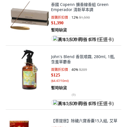
泰國 Copenn 擴香線香組 Green
Emperador 清新草本調
首購折扣價
12
%
$1,590
$1,390
暫時缺貨
满 $1,500 再省 $75 (王道卡)
John's Blend 香氛噴霧, 280ml, 1瓶,
含羞草麝香
首購折扣價
40
%
$209
$125
(
$4.47/10ml
)
暫時缺貨
(
9
)
满 $1,500 再省 $75 (王道卡)
【菩提居】除穢六寶香囊15入組, 艾草