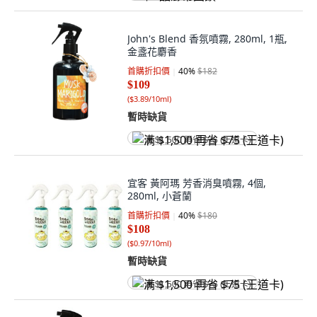
John's Blend 香氛噴霧, 280ml, 1瓶,
金盞花麝香
首購折扣價
40
%
$182
$109
(
$3.89/10ml
)
暫時缺貨
满 $1,500 再省 $75 (王道卡)
宜客 黃阿瑪 芳香消臭噴霧, 4個,
280ml, 小蒼蘭
首購折扣價
40
%
$180
$108
(
$0.97/10ml
)
暫時缺貨
满 $1,500 再省 $75 (王道卡)