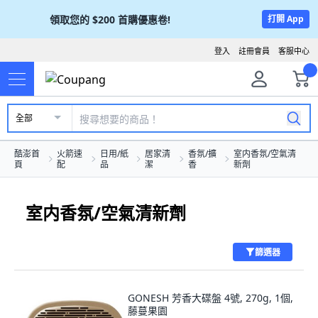
領取您的
$200
首購優惠卷!
打開 App
登入
註冊會員
客服中心
全部
酷澎首
火箭速
日用/紙
居家清
香氛/擴
室内香氛/空氣清
頁
配
品
潔
香
新劑
室内香氛/空氣清新劑
篩選器
GONESH 芳香大碟盤 4號, 270g, 1個,
藤蔓果園