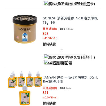
满 $1,500 再省 $75 (王道卡)
GONESH 清新芳香膠, No.8 春之薄霧,
78g, 1個
首購折扣價
40
%
$164
$98
(
$12.57/10g
)
暫時缺貨
(
3
)
满 $1,500 再省 $75 (王道卡)
$4 酷澎幣回饋
JIANYAN 建炎 一滴芬芳除臭劑, 50ml,
款式隨機, 6瓶
首購折扣價
40
%
$35
$21
(
$0.70/10ml
)
暫時缺貨