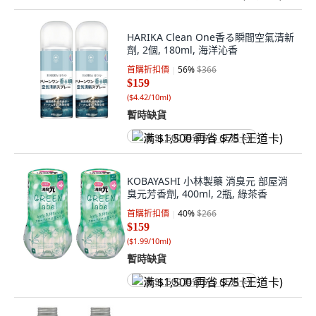
HARIKA Clean One香る瞬間空氣清新
劑, 2個, 180ml, 海洋沁香
首購折扣價
56
%
$366
$159
(
$4.42/10ml
)
暫時缺貨
满 $1,500 再省 $75 (王道卡)
KOBAYASHI 小林製藥 消臭元 部屋消
臭元芳香劑, 400ml, 2瓶, 綠茶香
首購折扣價
40
%
$266
$159
(
$1.99/10ml
)
暫時缺貨
满 $1,500 再省 $75 (王道卡)