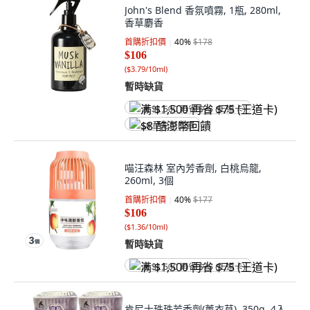
John's Blend 香氛噴霧, 1瓶, 280ml,
香草麝香
首購折扣價
40
%
$178
$106
(
$3.79/10ml
)
暫時缺貨
满 $1,500 再省 $75 (王道卡)
$8 酷澎幣回饋
喵汪森林 室內芳香劑, 白桃烏龍,
260ml, 3個
首購折扣價
40
%
$177
$106
(
$1.36/10ml
)
暫時缺貨
满 $1,500 再省 $75 (王道卡)
肯尼士珠珠芳香劑(薰衣草), 350g, 4入,