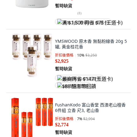
暫時缺貨
(
8
)
满 $1,500 再省 $75 (王道卡)
YMSWOOD 原木香 無黏粉線香 20g 5
罐, 黃金桂花香
折扣後價格
10
%
$3,250
$2,925
暫時缺貨
最高再省 $147 (王道卡)
$88 酷澎幣回饋
FushanKodo 富山香堂 西澳老山檀香
6件組 立香 尺3, 老山香
折扣後價格
7
%
$2,994
$2,774
暫時缺貨