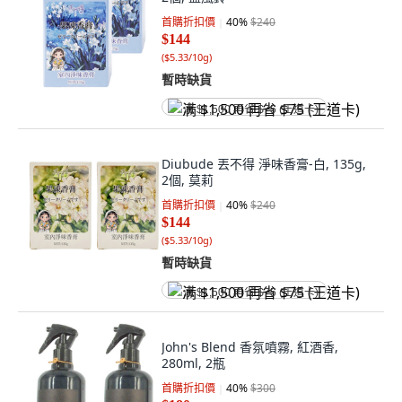
首購折扣價
40
%
$240
$144
(
$5.33/10g
)
暫時缺貨
满 $1,500 再省 $75 (王道卡)
Diubude 丟不得 淨味香膏-白, 135g,
2個, 莫莉
首購折扣價
40
%
$240
$144
(
$5.33/10g
)
暫時缺貨
满 $1,500 再省 $75 (王道卡)
John's Blend 香氛噴霧, 紅酒香,
280ml, 2瓶
首購折扣價
40
%
$300