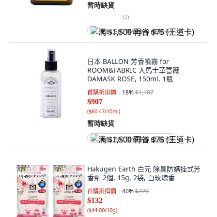
暫時缺貨
(
2
)
满 $1,500 再省 $75 (王道卡)
日本 BALLON 芳香噴霧 for
ROOM&FABRIC 大馬士革薔薇
DAMASK ROSE, 150ml, 1瓶
首購折扣價
18
%
$1,107
$907
(
$60.47/10ml
)
暫時缺貨
满 $1,500 再省 $75 (王道卡)
Hakugen Earth 白元 除臭防螨挂式芳
香劑 2個, 15g, 2袋, 白玫瑰香
首購折扣價
40
%
$220
$132
(
$44.00/10g
)