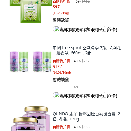
首購折扣價
40
%
$162
$97
(
$1.29/10g
)
暫時缺貨
满 $1,500 再省 $75 (王道卡)
中國 free spirit 空氣清淨 2瓶, 茉莉花
+ 薰衣草, 660ml, 2組
首購折扣價
40
%
$212
$127
(
$0.96/10ml
)
暫時缺貨
(
2
)
满 $1,500 再省 $75 (王道卡)
QUNDO 康朵 舒壓甜睡香氛擴香膏, 2
個, 花香, 120g
首購折扣價
40
%
$153