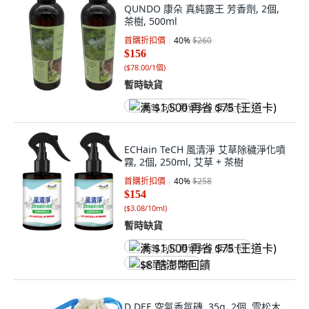
QUNDO 康朵 真純露王 芳香劑, 2個,
茶樹, 500ml
首購折扣價
40
%
$260
$156
(
$78.00/1個
)
暫時缺貨
满 $1,500 再省 $75 (王道卡)
ECHain TeCH 風清淨 艾草除穢淨化噴
霧, 2個, 250ml, 艾草 + 茶樹
首購折扣價
40
%
$258
$154
(
$3.08/10ml
)
暫時缺貨
满 $1,500 再省 $75 (王道卡)
$8 酷澎幣回饋
D DEE 空氣香氛磚, 35g, 2個, 雪松木