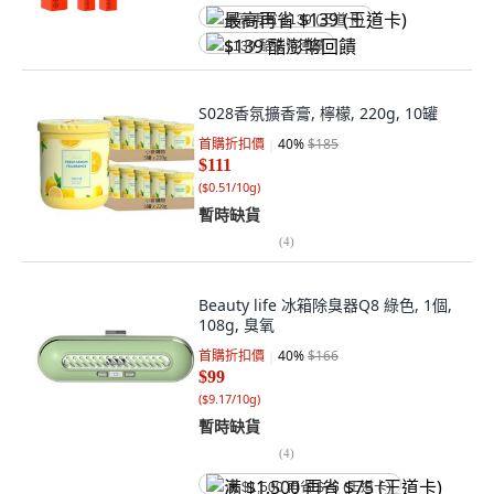
最高再省 $139 (王道卡)
$139 酷澎幣回饋
S028香氛擴香膏, 檸檬, 220g, 10罐
首購折扣價
40
%
$185
$111
(
$0.51/10g
)
暫時缺貨
(
4
)
Beauty life 冰箱除臭器Q8 綠色, 1個,
108g, 臭氧
首購折扣價
40
%
$166
$99
(
$9.17/10g
)
暫時缺貨
(
4
)
满 $1,500 再省 $75 (王道卡)