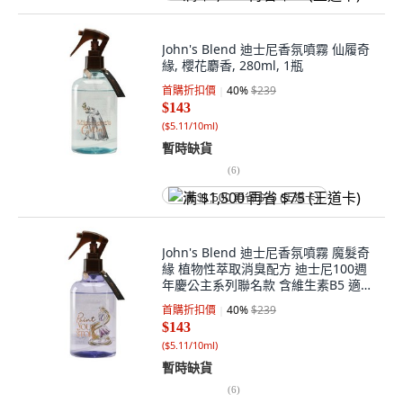
John's Blend 迪士尼香氛噴霧 仙履奇
緣, 櫻花麝香, 280ml, 1瓶
首購折扣價
40
%
$239
$143
(
$5.11/10ml
)
暫時缺貨
(
6
)
满 $1,500 再省 $75 (王道卡)
John's Blend 迪士尼香氛噴霧 魔髮奇
緣 植物性萃取消臭配方 迪士尼100週
年慶公主系列聯名款 含維生素B5 適用
於頭髮和身體肌膚, 茉莉麝香, 280ml,
首購折扣價
40
%
$239
1瓶
$143
(
$5.11/10ml
)
暫時缺貨
(
6
)