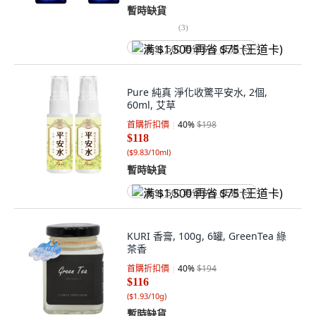
暫時缺貨
(
3
)
满 $1,500 再省 $75 (王道卡)
Pure 純真 淨化收驚平安水, 2個,
60ml, 艾草
首購折扣價
40
%
$198
$118
(
$9.83/10ml
)
暫時缺貨
满 $1,500 再省 $75 (王道卡)
KURI 香膏, 100g, 6罐, GreenTea 綠
茶香
首購折扣價
40
%
$194
$116
(
$1.93/10g
)
暫時缺貨