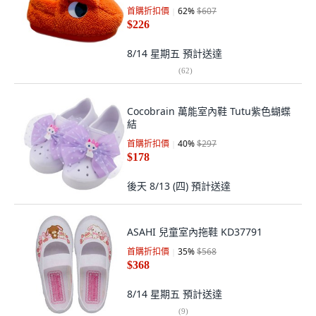
首購折扣價
62
%
$607
$226
8/14 星期五
預計送達
(
62
)
Cocobrain 萬能室內鞋 Tutu紫色蝴蝶
結
首購折扣價
40
%
$297
$178
後天 8/13 (四)
預計送達
ASAHI 兒童室內拖鞋 KD37791
首購折扣價
35
%
$568
$368
8/14 星期五
預計送達
(
9
)