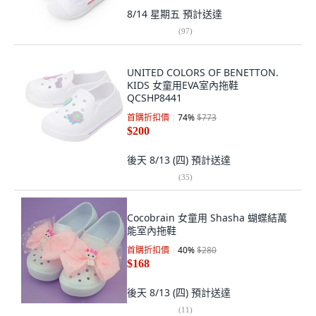
8/14 星期五
預計送達
(
97
)
UNITED COLORS OF BENETTON.
KIDS 女童用EVA室內拖鞋
QCSHP8441
首購折扣價
74
%
$773
$200
後天 8/13 (四)
預計送達
(
35
)
Cocobrain 女童用 Shasha 蝴蝶結萬
能室內拖鞋
首購折扣價
40
%
$280
$168
後天 8/13 (四)
預計送達
(
11
)