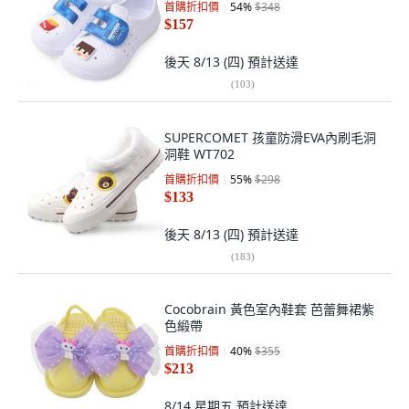
首購折扣價
54
%
$348
$157
後天 8/13 (四)
預計送達
(
103
)
SUPERCOMET 孩童防滑EVA內刷毛洞
洞鞋 WT702
首購折扣價
55
%
$298
$133
後天 8/13 (四)
預計送達
(
183
)
Cocobrain 黃色室內鞋套 芭蕾舞裙紫
色緞帶
首購折扣價
40
%
$355
$213
8/14 星期五
預計送達