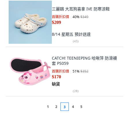
三麗鷗 大耳狗喜拿 IVE 防寒涼鞋
首購折扣價
40
%
$349
$209
8/14 星期五
預計送達
(
43
)
CATCH! TEENIEPING 哈啾萍 防滑襪
套 PS059
首購折扣價
51
%
$352
$170
缺貨
(
28
)
1
2
4
5
3