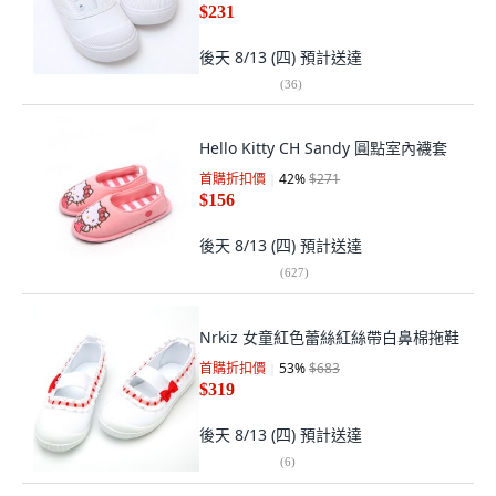
$231
後天 8/13 (四)
預計送達
(
36
)
Hello Kitty CH Sandy 圓點室內襪套
首購折扣價
42
%
$271
$156
後天 8/13 (四)
預計送達
(
627
)
Nrkiz 女童紅色蕾絲紅絲帶白鼻棉拖鞋
首購折扣價
53
%
$683
$319
後天 8/13 (四)
預計送達
(
6
)