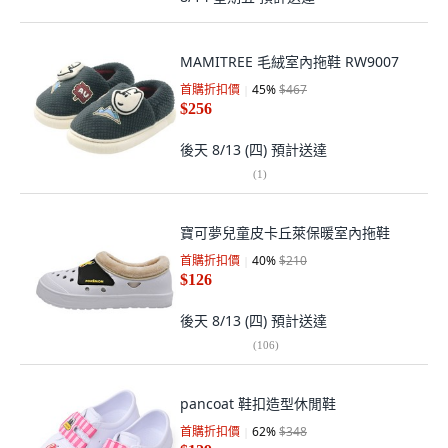
MAMITREE 毛絨室內拖鞋 RW9007
首購折扣價
45
%
$467
$256
後天 8/13 (四)
預計送達
(
1
)
寶可夢兒童皮卡丘萊保暖室內拖鞋
首購折扣價
40
%
$210
$126
後天 8/13 (四)
預計送達
(
106
)
pancoat 鞋扣造型休閒鞋
首購折扣價
62
%
$348