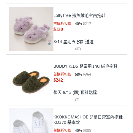
LollyTree 鯊魚絨毛室內拖鞋
首購折扣價
40
%
$217
$130
8/14 星期五
預計送達
(
57
)
BUDDY KIDS 兒童用 Inu 絨毛拖鞋
首購折扣價
68
%
$764
$242
後天 8/13 (四)
預計送達
(
7
)
KKOKKOMASHOE 兒童日常室內拖鞋
KD370 基本款
首購折扣價
40
%
$385