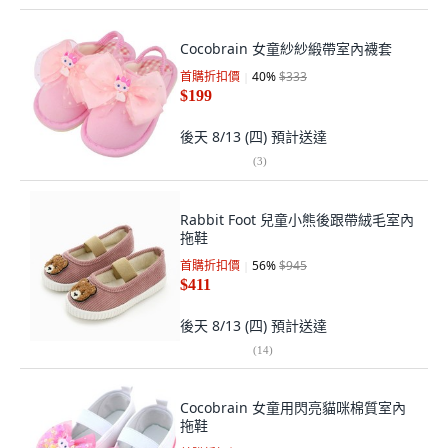
Cocobrain 女童紗紗緞帶室內襪套
首購折扣價
40
%
$333
$199
後天 8/13 (四)
預計送達
(
3
)
Rabbit Foot 兒童小熊後跟帶絨毛室內
拖鞋
首購折扣價
56
%
$945
$411
後天 8/13 (四)
預計送達
(
14
)
Cocobrain 女童用閃亮貓咪棉質室內
拖鞋