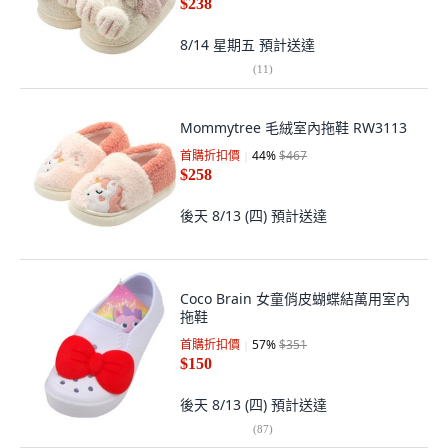
$238
8/14 星期五
預計送達
(
11
)
Mommytree 毛絨室內拖鞋 RW3113
首購折扣價
44
%
$467
$258
後天 8/13 (四)
預計送達
Coco Brain 女童俏皮蝴蝶結萬用室內
拖鞋
首購折扣價
57
%
$351
$150
後天 8/13 (四)
預計送達
(
87
)