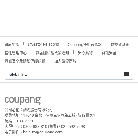
Investor Relations
關於酷澎
Coupang使用者條款
退換貨政策
信任管理中心
顧客隱私權政策通知
安心購物
資訊安全
資訊安全及隱私保護認證
加入酷澎商城
Global Site
公司名稱：酷澎股份有限公司
聯繫地址：11049 台北市信義區信義路五段7號13樓之1
統編：91002999
客服中心：0809-088-810 (免費) / 02-5592-7298
電子郵件：help_tw@coupang.com