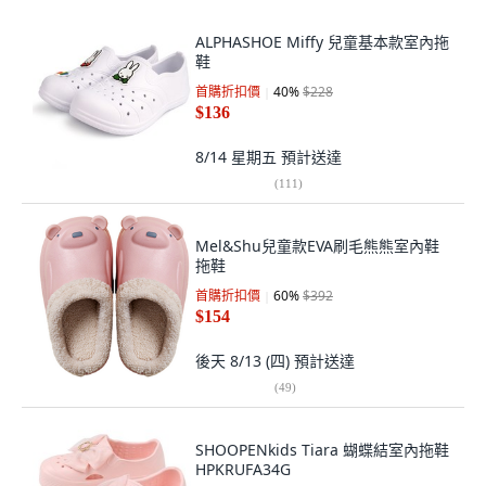
ALPHASHOE Miffy 兒童基本款室內拖
鞋
首購折扣價
40
%
$228
$136
8/14 星期五
預計送達
(
111
)
Mel&Shu兒童款EVA刷毛熊熊室內鞋
拖鞋
首購折扣價
60
%
$392
$154
後天 8/13 (四)
預計送達
(
49
)
SHOOPENkids Tiara 蝴蝶結室內拖鞋
HPKRUFA34G