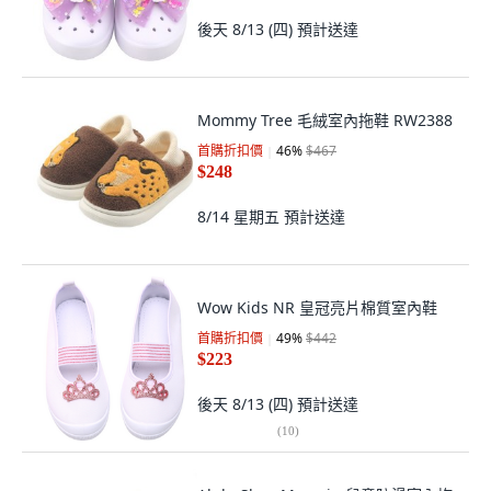
後天 8/13 (四)
預計送達
Mommy Tree 毛絨室內拖鞋 RW2388
首購折扣價
46
%
$467
$248
8/14 星期五
預計送達
Wow Kids NR 皇冠亮片棉質室內鞋
首購折扣價
49
%
$442
$223
後天 8/13 (四)
預計送達
(
10
)