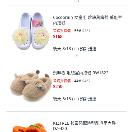
(
52
)
Cocobrain 女童用 珍珠萬壽菊 萬能室
內拖鞋
首購折扣價
55
%
$381
$168
後天 8/13 (四)
預計送達
(
3
)
媽咪樹 毛絨室內拖鞋 RW1822
首購折扣價
44
%
$467
$259
後天 8/13 (四)
預計送達
KIZTREE 孩童恐龍造型刷毛室內鞋
DZ-420