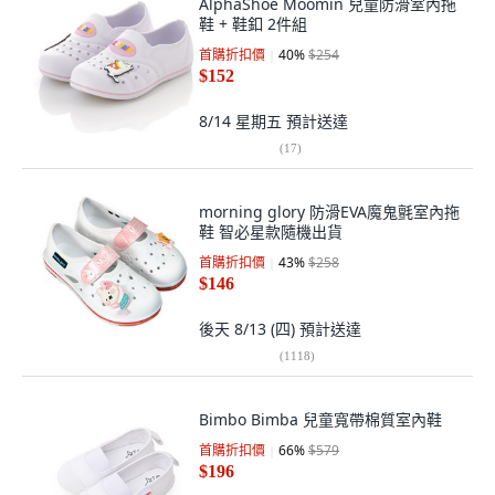
AlphaShoe Moomin 兒童防滑室內拖
鞋 + 鞋釦 2件組
首購折扣價
40
%
$254
$152
8/14 星期五
預計送達
(
17
)
morning glory 防滑EVA魔鬼氈室內拖
鞋 智必星款隨機出貨
首購折扣價
43
%
$258
$146
後天 8/13 (四)
預計送達
(
1118
)
Bimbo Bimba 兒童寬帶棉質室內鞋
首購折扣價
66
%
$579
$196