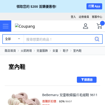
領取您的
$200
首購優惠卷!
打開 App
登入
註冊會員
客服中心
全部
酷澎首頁
火箭跨境
兒童服飾
女童
鞋子
室內鞋
室內鞋
篩選器
BeBemaru 兒童軟綿貓爪毛絨鞋 9611
首購折扣價
60
%
$607