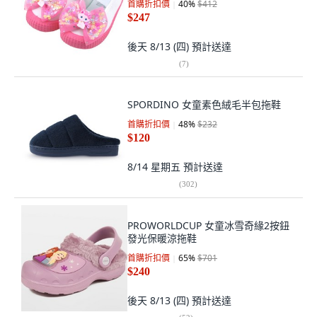
首購折扣價
40
%
$412
$247
後天 8/13 (四)
預計送達
(
7
)
SPORDINO 女童素色絨毛半包拖鞋
首購折扣價
48
%
$232
$120
8/14 星期五
預計送達
(
302
)
PROWORLDCUP 女童冰雪奇緣2按鈕
發光保暖涼拖鞋
首購折扣價
65
%
$701
$240
後天 8/13 (四)
預計送達