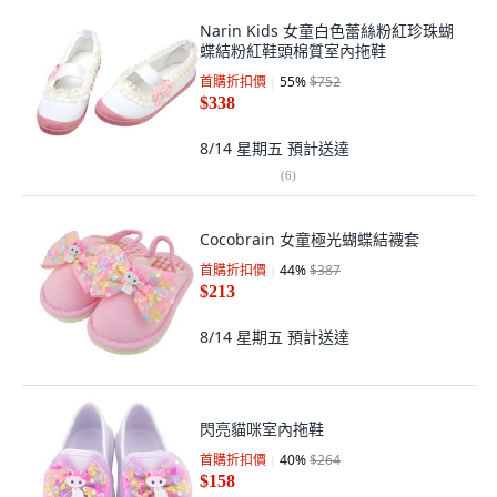
Narin Kids 女童白色蕾絲粉紅珍珠蝴
蝶結粉紅鞋頭棉質室內拖鞋
首購折扣價
55
%
$752
$338
8/14 星期五
預計送達
(
6
)
Cocobrain 女童極光蝴蝶結襪套
首購折扣價
44
%
$387
$213
8/14 星期五
預計送達
閃亮貓咪室內拖鞋
首購折扣價
40
%
$264
$158