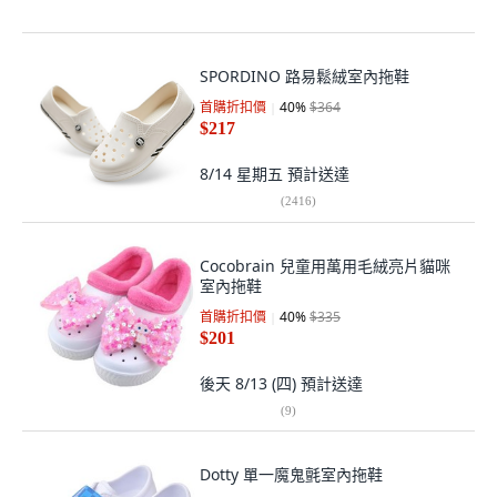
SPORDINO 路易鬆絨室內拖鞋
首購折扣價
40
%
$364
$217
8/14 星期五
預計送達
(
2416
)
Cocobrain 兒童用萬用毛絨亮片貓咪
室內拖鞋
首購折扣價
40
%
$335
$201
後天 8/13 (四)
預計送達
(
9
)
Dotty 單一魔鬼氈室內拖鞋