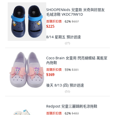
SHOOPENkids 兒童款 米奇與好朋友
毛絨涼鞋 VKDC79W1D
首購折扣價
62
%
$607
$225
8/14 星期五
預計送達
(
27
)
Coco Brain 女童用 閃亮蝴蝶結 萬能室
內拖鞋
首購折扣價
55
%
$381
$169
後天 8/13 (四)
預計送達
(
51
)
Redpost 兒童三麗鷗刷毛涼拖鞋
首購折扣價
62
%
$483