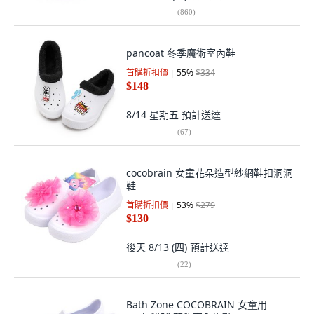
(
860
)
pancoat 冬季魔術室內鞋
首購折扣價
55
%
$334
$148
8/14 星期五
預計送達
(
67
)
cocobrain 女童花朵造型紗網鞋扣洞洞
鞋
首購折扣價
53
%
$279
$130
後天 8/13 (四)
預計送達
(
22
)
Bath Zone COCOBRAIN 女童用