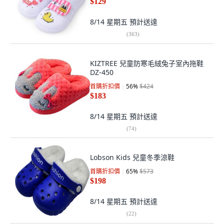
$129
8/14 星期五
預計送達
(
363
)
KIZTREE 兒童防寒毛絨兔子室內拖鞋
DZ-450
首購折扣價
56
%
$424
$183
8/14 星期五
預計送達
(
74
)
Lobson Kids 兒童冬季涼鞋
首購折扣價
65
%
$573
$198
8/14 星期五
預計送達
(
22
)