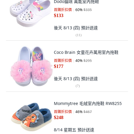
Dodo貓咪 萬能室內拖鞋
首購折扣價
60
%
$335
$133
後天 8/13 (四)
預計送達
(
11
)
Coco Brain 女童花卉萬用室內拖鞋
首購折扣價
40
%
$295
$177
後天 8/13 (四)
預計送達
(
7
)
Mommytree 毛絨室內拖鞋 RW8255
首購折扣價
46
%
$467
$248
8/14 星期五
預計送達