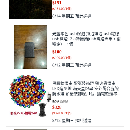
$151
(
$151.00/1個
)
8/14 星期五
預計送達
光鹽本色 usb燈泡 插泡燈泡 usb電線
usb鹽燈, 2 a轉接頭(usb鹽燈專用，更
穩定）, 1個
$100
(
$100.00/1個
)
8/12 星期三
預計送達
黑膠線燈串 聖誕裝飾燈 螢火蟲燈串
LED造型燈 滿天星燈串 室外陽台庭院
防水燈 節慶裝飾燈, 1個, 插電款燈串
22公尺200燈_彩光
50
%
$656
$328
(
$328.00/1個
)
8/12 星期三
預計送達