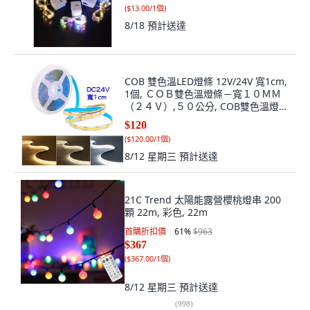
(
$13.00/1個
)
8/18
預計送達
COB 雙色溫LED燈條 12V/24V 寬1cm,
1個, ＣＯＢ雙色溫燈條－寬１０ＭＭ
（２４Ｖ）,５０公分, COB雙色溫燈
條, 24V, 50公分
$120
(
$120.00/1個
)
8/12 星期三
預計送達
21C Trend 太陽能露營櫻桃燈串 200
顆 22m, 彩色, 22m
首購折扣價
61
%
$963
$367
(
$367.00/1個
)
8/12 星期三
預計送達
(
998
)