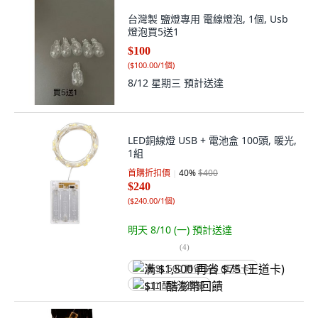
台灣製 鹽燈專用 電線燈泡, 1個, Usb
燈泡買5送1
$100
(
$100.00/1個
)
8/12 星期三
預計送達
LED銅線燈 USB + 電池盒 100頭, 暖光,
1組
首購折扣價
40
%
$400
$240
(
$240.00/1個
)
明天 8/10 (一)
預計送達
(
4
)
满 $1,500 再省 $75 (王道卡)
$11 酷澎幣回饋