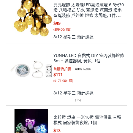
亮亮燈飾 太陽能LED氣泡球燈 6.5米30
燈 八種模式 防水 聖誕燈 氛圍燈 燈串
聖誕裝飾 戶外燈 燈條 太陽能, 1件, 暖
白｜30燈珠｜太陽能, 暖白
$99
(
$99.00/1個
)
8/12 星期三
預計送達
YUNHA LED 自黏式 DIY 室內裝飾燈條
5m + 遙控器組, 黃色, 1個
首購折扣價
40
%
$286
$171
(
$171.00/1個
)
8/12 星期三
預計送達
(
15
)
米粒燈 燈串 一米10燈 電池供電 三種
模式 居家裝飾夜燈, 1個
$13