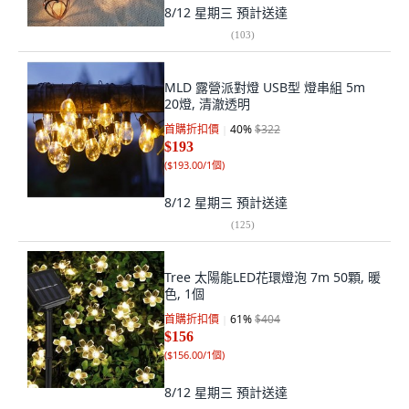
8/12 星期三
預計送達
(
103
)
MLD 露營派對燈 USB型 燈串組 5m
20燈, 清澈透明
首購折扣價
40
%
$322
$193
(
$193.00/1個
)
8/12 星期三
預計送達
(
125
)
Tree 太陽能LED花環燈泡 7m 50顆, 暖
色, 1個
首購折扣價
61
%
$404
$156
(
$156.00/1個
)
8/12 星期三
預計送達