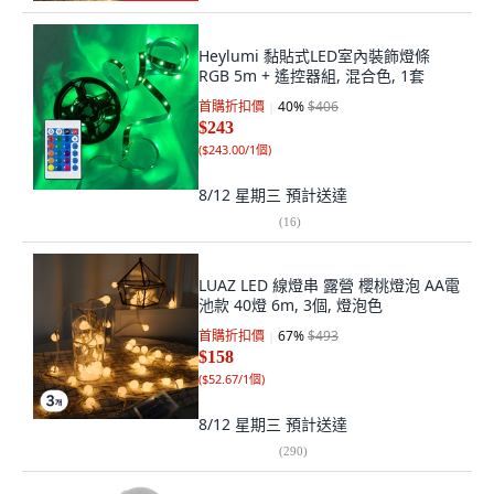
Heylumi 黏貼式LED室內裝飾燈條
RGB 5m + 遙控器組, 混合色, 1套
首購折扣價
40
%
$406
$243
(
$243.00/1個
)
8/12 星期三
預計送達
(
16
)
LUAZ LED 線燈串 露營 櫻桃燈泡 AA電
池款 40燈 6m, 3個, 燈泡色
首購折扣價
67
%
$493
$158
(
$52.67/1個
)
8/12 星期三
預計送達
(
290
)