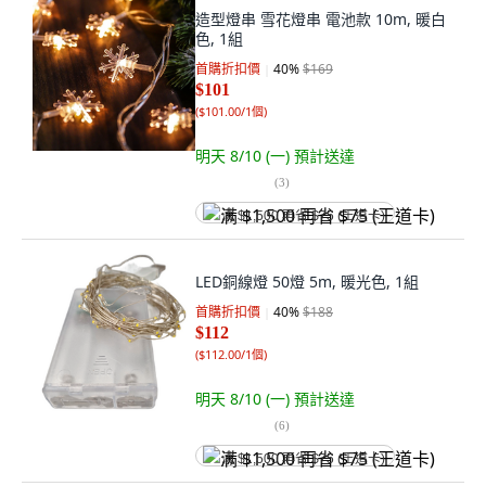
造型燈串 雪花燈串 電池款 10m, 暖白
色, 1組
首購折扣價
40
%
$169
$101
(
$101.00/1個
)
明天 8/10 (一)
預計送達
(
3
)
满 $1,500 再省 $75 (王道卡)
LED銅線燈 50燈 5m, 暖光色, 1組
首購折扣價
40
%
$188
$112
(
$112.00/1個
)
明天 8/10 (一)
預計送達
(
6
)
满 $1,500 再省 $75 (王道卡)