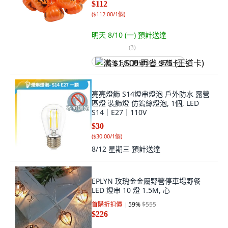
$112
(
$112.00/1個
)
明天 8/10 (一)
預計送達
(
3
)
满 $1,500 再省 $75 (王道卡)
亮亮燈飾 S14燈串燈泡 戶外防水 露營
區燈 裝飾燈 仿鎢絲燈泡, 1個, LED
S14｜E27｜110V
$30
(
$30.00/1個
)
8/12 星期三
預計送達
EPLYN 玫瑰金金屬野營停車場野餐
LED 燈串 10 燈 1.5M, 心
首購折扣價
59
%
$555
$226