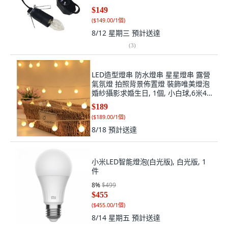
$149
(
$149.00/1個
)
8/12 星期三
預計送達
(
3
)
LED造型燈串 防水燈串 星星燈串 露營
氣氛燈 拍照背景佈置燈 裝飾唯美燈泡
婚紗攝影求婚生日, 1個, 小白球,6米40
燈USB款暖白帶閃爍, 白色
$189
(
$189.00/1個
)
8/18
預計送達
小米LED智能燈泡(白光版), 白光版, 1
件
8
%
$499
$455
(
$455.00/1個
)
8/14 星期五
預計送達