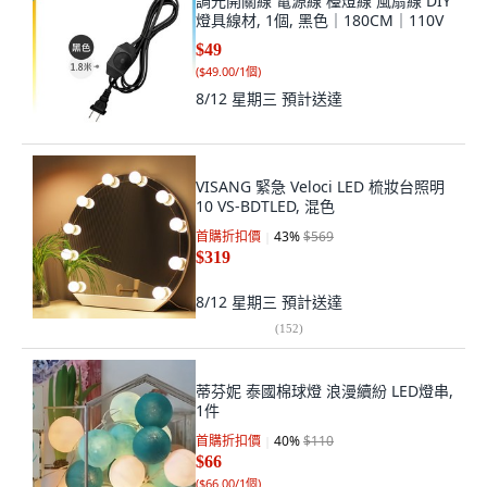
調光開關線 電源線 檯燈線 風扇線 DIY
燈具線材, 1個, 黑色｜180CM｜110V
$49
(
$49.00/1個
)
8/12 星期三
預計送達
VISANG 緊急 Veloci LED 梳妝台照明
10 VS-BDTLED, 混色
首購折扣價
43
%
$569
$319
8/12 星期三
預計送達
(
152
)
蒂芬妮 泰國棉球燈 浪漫續紛 LED燈串,
1件
首購折扣價
40
%
$110
$66
(
$66.00/1個
)