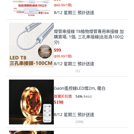
(
$60.00/1個
)
8/12 星期三
預計送達
燈管串接線 T8植物燈管專用串接線 加
購賣場, 1個, 三孔串接線(此批為100公
分)
$99
(
$99.00/1個
)
8/12 星期三
預計送達
(
1
)
Gaon遙控線LED燈2m, 暖白
首購折扣價
54
%
$432
$198
8/12 星期三
預計送達
(
508
)