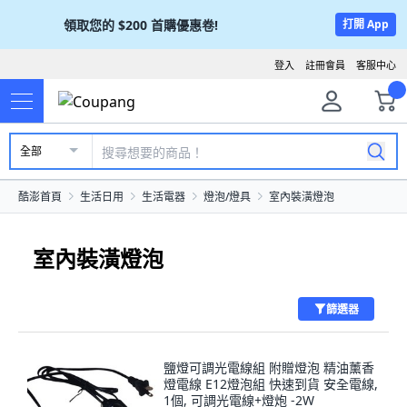
領取您的
$200
首購優惠卷!
打開 App
登入
註冊會員
客服中心
全部
酷澎首頁
生活日用
生活電器
燈泡/燈具
室內裝潢燈泡
室內裝潢燈泡
篩選器
鹽燈可調光電線組 附贈燈泡 精油薰香
燈電線 E12燈泡組 快速到貨 安全電線,
1個, 可調光電線+燈炮 -2W