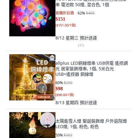
串 電池款 50燈, 混合色, 1個
首購折扣價
62
%
$405
$151
(
$151.00/1個
)
8/12 星期三
預計送達
(
37
)
allplus LED銅線燈串 USB供電 遙控調
光 居家裝飾燈串, 1個, 5米白光
USB+遙控器 銅線燈
60
%
$250
$98
(
$98.00/1個
)
8/13 星期四
預計送達
太陽能雪人燈 聖誕裝飾燈 戶外庭院燈
LED燈, 1個, 粉色, 粉色
50
%
$302