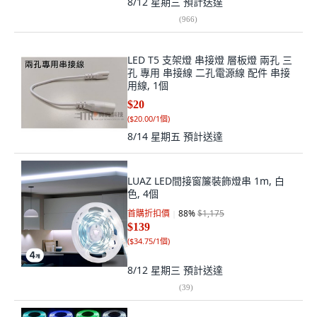
8/12 星期三
預計送達
(
966
)
LED T5 支架燈 串接燈 層板燈 兩孔 三
孔 專用 串接線 二孔電源線 配件 串接
用線, 1個
$20
(
$20.00/1個
)
8/14 星期五
預計送達
LUAZ LED間接窗簾裝飾燈串 1m, 白
色, 4個
首購折扣價
88
%
$1,175
$139
(
$34.75/1個
)
8/12 星期三
預計送達
(
39
)