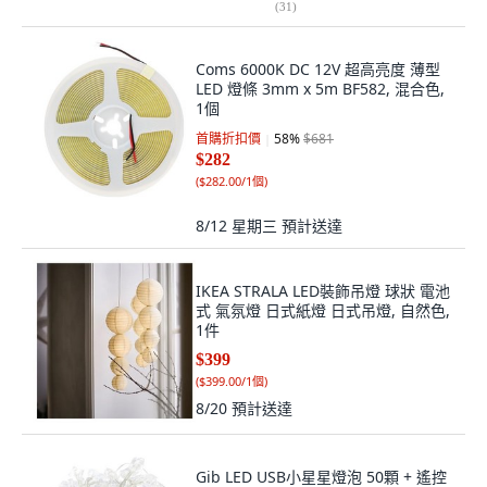
(
31
)
Coms 6000K DC 12V 超高亮度 薄型
LED 燈條 3mm x 5m BF582, 混合色,
1個
首購折扣價
58
%
$681
$282
(
$282.00/1個
)
8/12 星期三
預計送達
IKEA STRALA LED裝飾吊燈 球狀 電池
式 氣氛燈 日式紙燈 日式吊燈, 自然色,
1件
$399
(
$399.00/1個
)
8/20
預計送達
Gib LED USB小星星燈泡 50顆 + 遙控