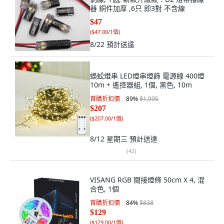
器 銅件加厚 ,6只 即3對 不含線
$47
(
$47.00/1個
)
8/22
預計送達
蜈蚣燈串 LED燈串燈飾 電源線 400燈
10m + 遙控器組, 1個, 黑色, 10m
首購折扣價
89
%
$1,995
$207
(
$207.00/1個
)
8/12 星期三
預計送達
(
42
)
VISANG RGB 間接燈條 50cm X 4, 混
合色, 1個
首購折扣價
84
%
$838
$129
(
$129.00/1個
)