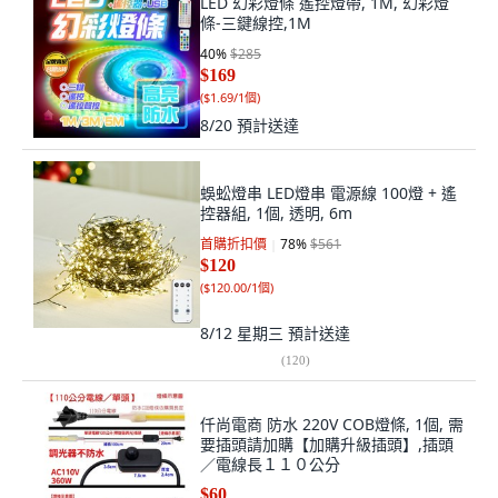
LED 幻彩燈條 遙控燈帶, 1M, 幻彩燈
條-三鍵線控,1M
40
%
$285
$169
(
$1.69/1個
)
8/20
預計送達
蜈蚣燈串 LED燈串 電源線 100燈 + 遙
控器組, 1個, 透明, 6m
首購折扣價
78
%
$561
$120
(
$120.00/1個
)
8/12 星期三
預計送達
(
120
)
仟尚電商 防水 220V COB燈條, 1個, 需
要插頭請加購【加購升級插頭】,插頭
／電線長１１０公分
$60