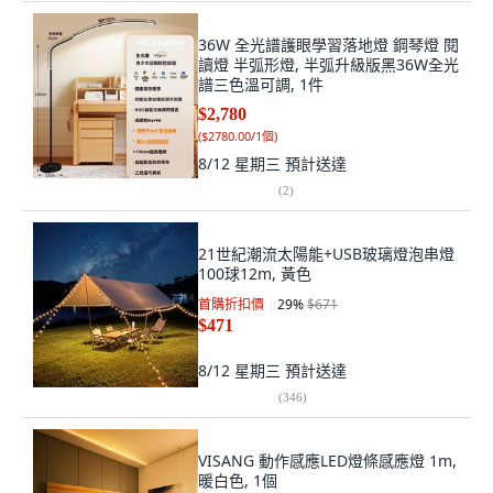
36W 全光譜護眼學習落地燈 鋼琴燈 閱
讀燈 半弧形燈, 半弧升級版黑36W全光
譜三色溫可調, 1件
$2,780
(
$2780.00/1個
)
8/12 星期三
預計送達
(
2
)
21世紀潮流太陽能+USB玻璃燈泡串燈
100球12m, 黃色
首購折扣價
29
%
$671
$471
8/12 星期三
預計送達
(
346
)
VISANG 動作感應LED燈條感應燈 1m,
暖白色, 1個