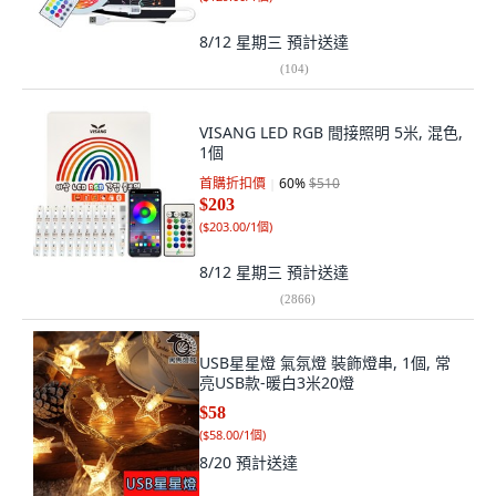
8/12 星期三
預計送達
(
104
)
VISANG LED RGB 間接照明 5米, 混色,
1個
首購折扣價
60
%
$510
$203
(
$203.00/1個
)
8/12 星期三
預計送達
(
2866
)
USB星星燈 氣氛燈 裝飾燈串, 1個, 常
亮USB款-暖白3米20燈
$58
(
$58.00/1個
)
8/20
預計送達