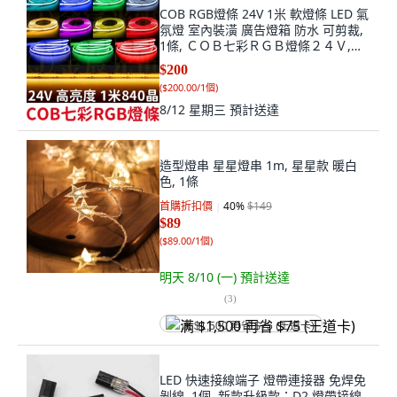
COB RGB燈條 24V 1米 軟燈條 LED 氣
氛燈 室內裝潢 廣告燈箱 防水 可剪裁,
1條, ＣＯＢ七彩ＲＧＢ燈條２４Ｖ,
（１００公分）１條, 七彩RGB, 24V
$200
(
$200.00/1個
)
8/12 星期三
預計送達
造型燈串 星星燈串 1m, 星星款 暖白
色, 1條
首購折扣價
40
%
$149
$89
(
$89.00/1個
)
明天 8/10 (一)
預計送達
(
3
)
满 $1,500 再省 $75 (王道卡)
LED 快速接線端子 燈帶連接器 免焊免
剝線, 1個, 新款升級款：D2 燈帶接線