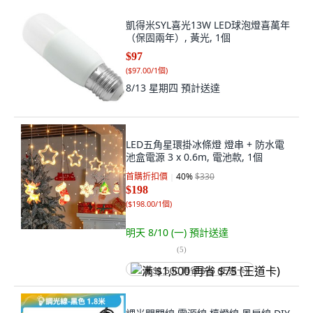
凱得米SYL喜光13W LED球泡燈喜萬年
（保固兩年）, 黃光, 1個
$97
(
$97.00/1個
)
8/13 星期四
預計送達
LED五角星環掛冰條燈 燈串 + 防水電
池盒電源 3 x 0.6m, 電池款, 1個
首購折扣價
40
%
$330
$198
(
$198.00/1個
)
明天 8/10 (一)
預計送達
(
5
)
满 $1,500 再省 $75 (王道卡)