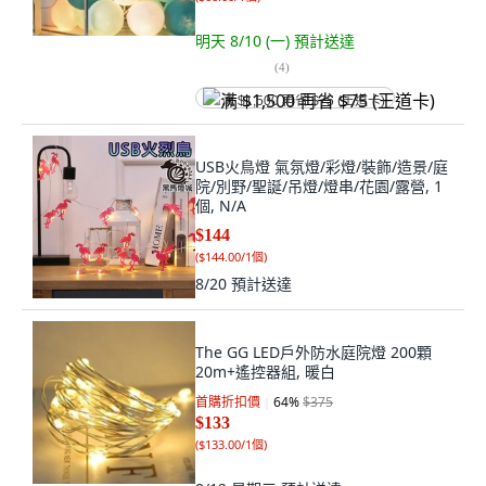
明天 8/10 (一)
預計送達
(
4
)
满 $1,500 再省 $75 (王道卡)
USB火鳥燈 氣氛燈/彩燈/裝飾/造景/庭
院/別野/聖誕/吊燈/燈串/花園/露營, 1
個, N/A
$144
(
$144.00/1個
)
8/20
預計送達
The GG LED戶外防水庭院燈 200顆
20m+遙控器組, 暖白
首購折扣價
64
%
$375
$133
(
$133.00/1個
)