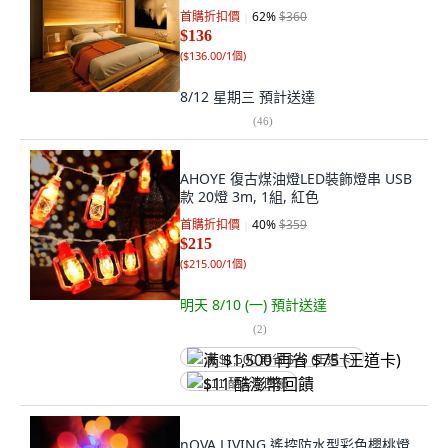
首購折扣價
62
%
$360
$136
(
$136.00/1個
)
8/12 星期三
預計送達
(
46
)
AHOYE 復古煤油燈LED裝飾燈串 USB
款 20燈 3m, 1組, 紅色
首購折扣價
40
%
$359
$215
(
$215.00/1個
)
明天 8/10 (一)
預計送達
(
2
)
满 $1,500 再省 $75 (王道卡)
$11 酷澎幣回饋
nOVA LIVING 遙控防水型彩色櫻桃燈