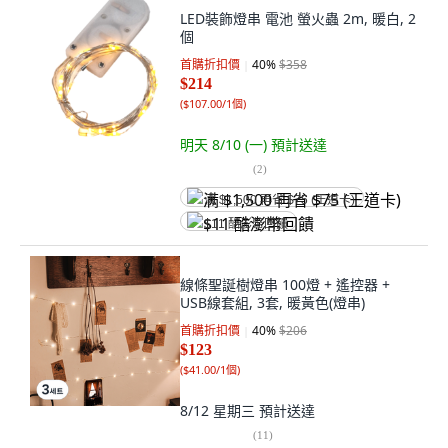
LED裝飾燈串 電池 螢火蟲 2m, 暖白, 2
個
首購折扣價
40
%
$358
$214
(
$107.00/1個
)
明天 8/10 (一)
預計送達
(
2
)
满 $1,500 再省 $75 (王道卡)
$11 酷澎幣回饋
線條聖誕樹燈串 100燈 + 遙控器 +
USB線套組, 3套, 暖黃色(燈串)
首購折扣價
40
%
$206
$123
(
$41.00/1個
)
8/12 星期三
預計送達
(
11
)