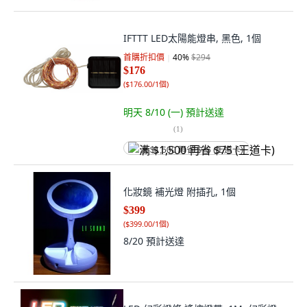
IFTTT LED太陽能燈串, 黑色, 1個
首購折扣價
40
%
$294
$176
(
$176.00/1個
)
明天 8/10 (一)
預計送達
(
1
)
满 $1,500 再省 $75 (王道卡)
化妝鏡 補光燈 附插孔, 1個
$399
(
$399.00/1個
)
8/20
預計送達