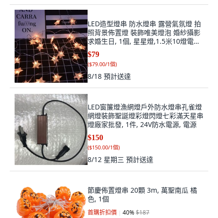
LED造型燈串 防水燈串 露營氣氛燈 拍
照背景佈置燈 裝飾唯美燈泡 婚紗攝影
求婚生日, 1個, 星星燈,1.5米10燈電池
款暖白, 暖白
$79
(
$79.00/1個
)
8/18
預計送達
LED窗簾燈漁網燈戶外防水燈串孔雀燈
網燈裝飾聖誕燈彩燈閃燈七彩滿天星串
燈廠家批發, 1件, 24V防水電源, 電源
$150
(
$150.00/1個
)
8/12 星期三
預計送達
節慶佈置燈串 20顆 3m, 萬聖南瓜 橘
色, 1個
首購折扣價
40
%
$187