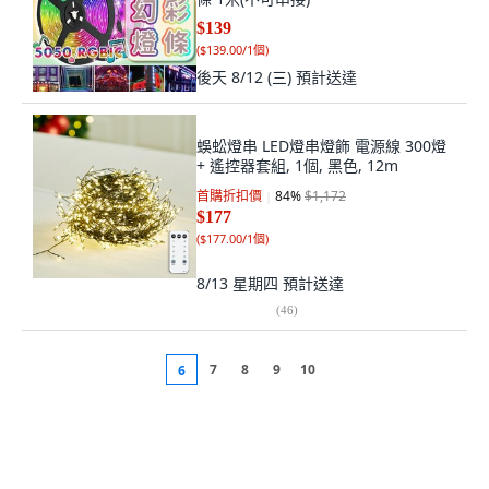
$139
(
$139.00/1個
)
後天 8/12 (三)
預計送達
蜈蚣燈串 LED燈串燈飾 電源線 300燈
+ 遙控器套組, 1個, 黑色, 12m
首購折扣價
84
%
$1,172
$177
(
$177.00/1個
)
8/13 星期四
預計送達
(
46
)
7
8
9
10
6