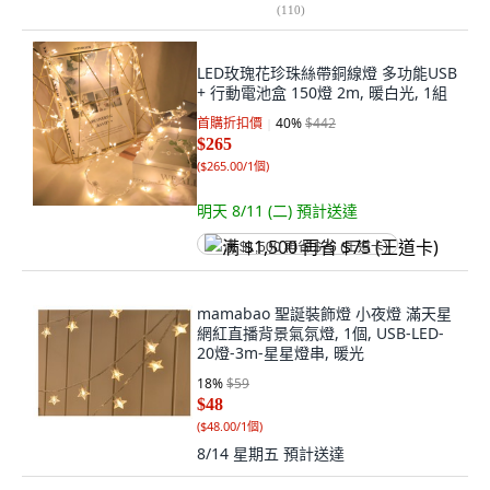
(
110
)
LED玫瑰花珍珠絲帶銅線燈 多功能USB
+ 行動電池盒 150燈 2m, 暖白光, 1組
首購折扣價
40
%
$442
$265
(
$265.00/1個
)
明天 8/11 (二)
預計送達
满 $1,500 再省 $75 (王道卡)
mamabao 聖誕裝飾燈 小夜燈 滿天星
網紅直播背景氣氛燈, 1個, USB-LED-
20燈-3m-星星燈串, 暖光
18
%
$59
$48
(
$48.00/1個
)
8/14 星期五
預計送達