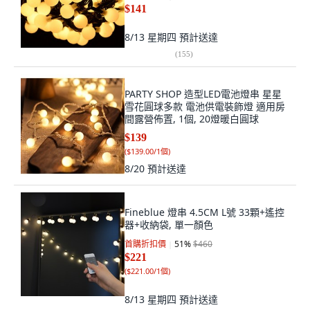
$141
8/13 星期四
預計送達
(
155
)
PARTY SHOP 造型LED電池燈串 星星
雪花圓球多款 電池供電裝飾燈 適用房
間露營佈置, 1個, 20燈暖白圓球
$139
(
$139.00/1個
)
8/20
預計送達
Fineblue 燈串 4.5CM L號 33顆+遙控
器+收納袋, 單一顏色
首購折扣價
51
%
$460
$221
(
$221.00/1個
)
8/13 星期四
預計送達