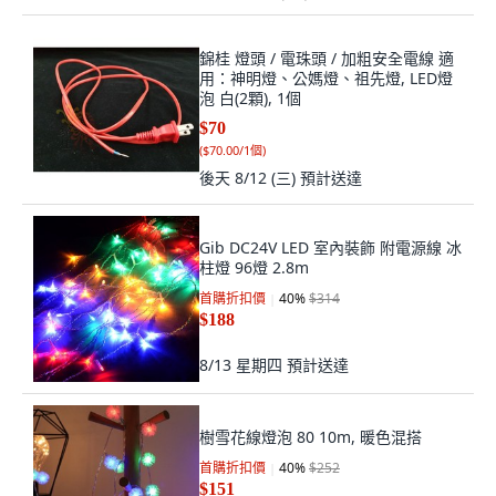
錦桂 燈頭 / 電珠頭 / 加粗安全電線 適
用：神明燈、公媽燈、祖先燈, LED燈
泡 白(2顆), 1個
$70
(
$70.00/1個
)
後天 8/12 (三)
預計送達
Gib DC24V LED 室內裝飾 附電源線 冰
柱燈 96燈 2.8m
首購折扣價
40
%
$314
$188
8/13 星期四
預計送達
樹雪花線燈泡 80 10m, 暖色混搭
首購折扣價
40
%
$252
$151