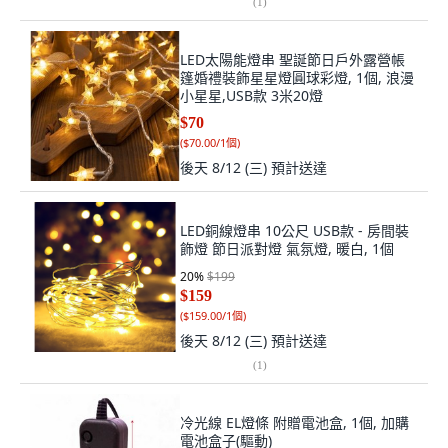
(
1
)
LED太陽能燈串 聖誕節日戶外露營帳
篷婚禮裝飾星星燈圓球彩燈, 1個, 浪漫
小星星,USB款 3米20燈
$70
(
$70.00/1個
)
後天 8/12 (三)
預計送達
LED銅線燈串 10公尺 USB款 - 房間裝
飾燈 節日派對燈 氣氛燈, 暖白, 1個
20
%
$199
$159
(
$159.00/1個
)
後天 8/12 (三)
預計送達
(
1
)
冷光線 EL燈條 附贈電池盒, 1個, 加購
電池盒子(驅動)