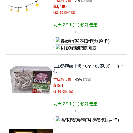
首購折扣價
7
%
$2,680
$2,480
(
$2480.00/1個
)
明天 8/11 (二)
預計送達
(
7
)
最高再省 $124 (王道卡)
$109 酷澎幣回饋
LED透明線串燈 10m 100頭, 粉 + 白, 1
個
首購折扣價
40
%
$330
$198
(
$198.00/1個
)
明天 8/11 (二)
預計送達
(
1
)
满 $1,500 再省 $75 (王道卡)