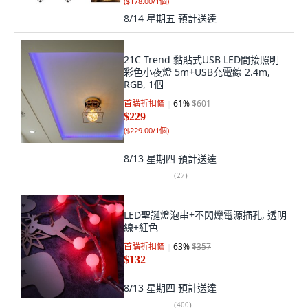
(
$178.00/1個
)
8/14 星期五
預計送達
21C Trend 黏貼式USB LED間接照明
彩色小夜燈 5m+USB充電線 2.4m,
RGB, 1個
首購折扣價
61
%
$601
$229
(
$229.00/1個
)
8/13 星期四
預計送達
(
27
)
LED聖誕燈泡串+不閃爍電源插孔, 透明
線+紅色
首購折扣價
63
%
$357
$132
8/13 星期四
預計送達
(
400
)