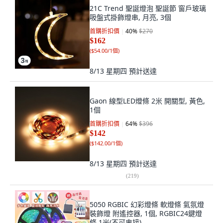
21C Trend 聖誕燈泡 聖誕節 窗戶玻璃
吸盤式掛飾燈串, 月亮, 3個
首購折扣價
40
%
$270
$162
(
$54.00/1個
)
8/13 星期四
預計送達
Gaon 線型LED燈條 2米 開關型, 黃色,
1個
首購折扣價
64
%
$396
$142
(
$142.00/1個
)
8/13 星期四
預計送達
(
219
)
5050 RGBIC 幻彩燈條 軟燈條 氣氛燈
裝飾燈 附遙控器, 1個, RGBIC24鍵燈
條 1米(不可串接)