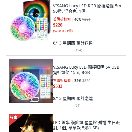
VISANG Lucy LED RGB 間接燈條 5m
90燈, 混合色, 1個
首購折扣價
40
%
$381
$228
(
$228.00/1個
)
8/13 星期四
預計送達
(
124
)
VISANG Lucy LED 間接照明 5V USB
霓虹燈條 15m, RGB
首購折扣價
35
%
$820
$533
8/13 星期四
預計送達
(
24
)
LED 燈串 裝飾燈 星星燈 婚禮 生日派
對, 1個, 星星款 5米(USB)