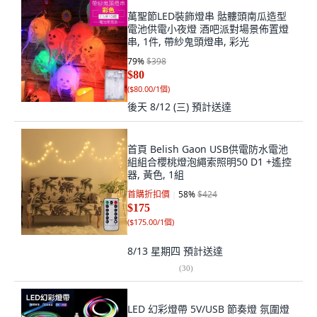
萬聖節LED裝飾燈串 骷髏頭南瓜造型
電池供電小夜燈 酒吧派對場景佈置燈
串, 1件, 帶紗鬼頭燈串, 彩光
79
%
$398
$80
(
$80.00/1個
)
後天 8/12 (三)
預計送達
首頁 Belish Gaon USB供電防水電池
組組合櫻桃燈泡繩索照明50 D1 +遙控
器, 黃色, 1組
首購折扣價
58
%
$424
$175
(
$175.00/1個
)
8/13 星期四
預計送達
(
30
)
LED 幻彩燈帶 5V/USB 節奏燈 氛圍燈