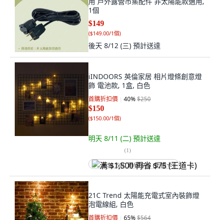
用 戶外露營市集配件 非太陽能款適用,
1個
$149
(
$149.00/1個
)
後天 8/12 (三)
預計送達
iINDOORS 英倫家居 相片燈條創意燈
飾 電池款, 1盒, 白色
首購折扣價
40
%
$250
$150
(
$150.00/1個
)
明天 8/11 (二)
預計送達
(
1
)
满 $1,500 再省 $75 (王道卡)
21C Trend 太陽能充電式室內裝飾燈
泡電線組, 白色
首購折扣價
65
%
$564