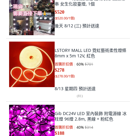
串 女生化妝臺燈, 1個
$520
(
$520.00/1個
)
後天 8/12 (三)
預計送達
LSTORY MALL LED 霓虹藝術柔性燈條
8mm x 5m 12V, 紅色
首購折扣價
60
%
$701
$278
(
$278.00/1個
)
8/13 星期四
預計送達
(
81
)
Gib DC24V LED 室內裝飾 附電源線 冰
柱燈 96燈 2.8m, 黑線 + 粉紅色
首購折扣價
40
%
$314
$188