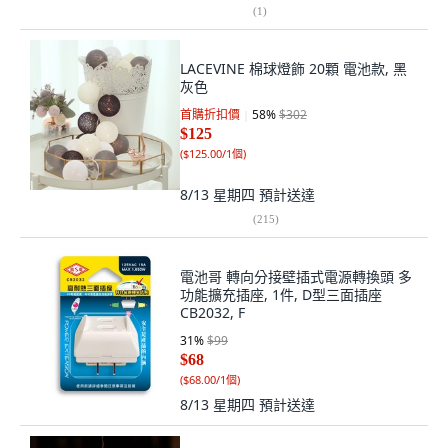
(
1
)
LACEVINE 棉球燈飾 20顆 電池款, 黑
灰色
首購折扣價
58
%
$302
$125
(
$125.00/1個
)
8/13 星期四
預計送達
(
215
)
電池哥 轉向分接壁插式電源轉換頭 多
功能擴充插座, 1件, D型三面插座
CB2032, F
31
%
$99
$68
(
$68.00/1個
)
8/13 星期四
預計送達