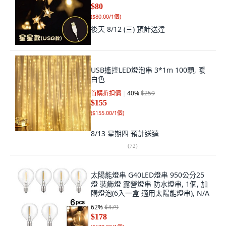
$80
(
$80.00/1個
)
後天 8/12 (三)
預計送達
USB遙控LED燈泡串 3*1m 100顆, 暖
白色
首購折扣價
40
%
$259
$155
(
$155.00/1個
)
8/13 星期四
預計送達
(
72
)
太陽能燈串 G40LED燈串 950公分25
燈 裝飾燈 露營燈串 防水燈串, 1個, 加
購燈泡(6入一盒 適用太陽能燈串), N/A
62
%
$479
$178