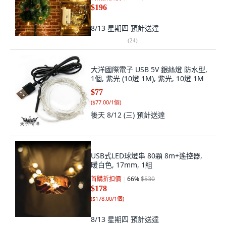
$196
8/13 星期四
預計送達
(
24
)
大洋國際電子 USB 5V 銀絲燈 防水型,
1個, 紫光 (10燈 1M), 紫光, 10燈 1M
$77
(
$77.00/1個
)
後天 8/12 (三)
預計送達
USB式LED球燈串 80顆 8m+遙控器,
暖白色, 17mm, 1組
首購折扣價
66
%
$530
$178
(
$178.00/1個
)
8/13 星期四
預計送達