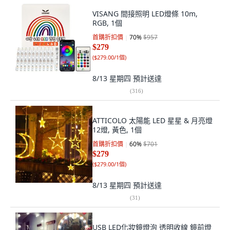
VISANG 間接照明 LED燈條 10m,
RGB, 1個
首購折扣價
70
%
$957
$279
(
$279.00/1個
)
8/13 星期四
預計送達
(
316
)
ATTICOLO 太陽能 LED 星星 & 月亮燈
12燈, 黃色, 1個
首購折扣價
60
%
$701
$279
(
$279.00/1個
)
8/13 星期四
預計送達
(
31
)
USB LED化妝鏡燈泡 透明收線 鏡前燈