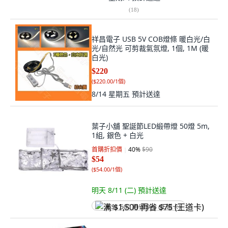
(
18
)
祥昌電子 USB 5V COB燈條 暖白光/白
光/自然光 可剪裁氣氛燈, 1個, 1M (暖
白光)
$220
(
$220.00/1個
)
8/14 星期五
預計送達
葉子小舖 聖誕節LED緞帶燈 50燈 5m,
1組, 銀色 + 白光
首購折扣價
40
%
$90
$54
(
$54.00/1個
)
明天 8/11 (二)
預計送達
满 $1,500 再省 $75 (王道卡)