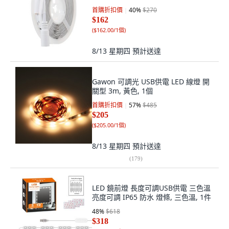
首購折扣價
40
%
$270
$162
(
$162.00/1個
)
8/13 星期四
預計送達
Gawon 可調光 USB供電 LED 線燈 開
關型 3m, 黃色, 1個
首購折扣價
57
%
$485
$205
(
$205.00/1個
)
8/13 星期四
預計送達
(
179
)
LED 鏡前燈 長度可調USB供電 三色溫
亮度可調 IP65 防水 燈條, 三色溫, 1件
48
%
$618
$318