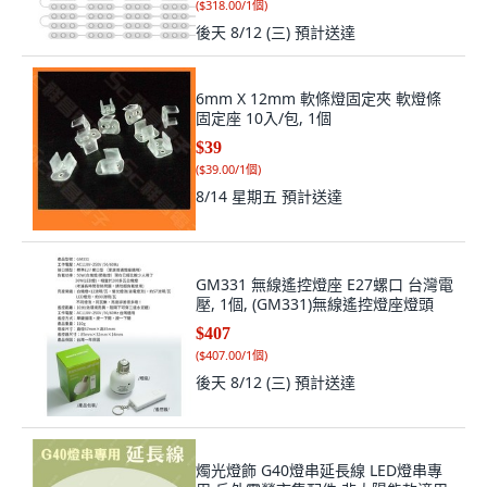
(
$318.00/1個
)
後天 8/12 (三)
預計送達
6mm X 12mm 軟條燈固定夾 軟燈條
固定座 10入/包, 1個
$39
(
$39.00/1個
)
8/14 星期五
預計送達
GM331 無線遙控燈座 E27螺口 台灣電
壓, 1個, (GM331)無線遙控燈座燈頭
$407
(
$407.00/1個
)
後天 8/12 (三)
預計送達
燭光燈飾 G40燈串延長線 LED燈串專