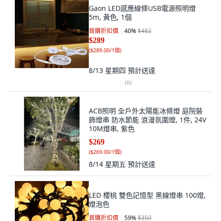
Gaon LED感應線條USB電源照明燈
5m, 黃色, 1個
首購折扣價
40
%
$482
$289
(
$289.00/1個
)
8/13 星期四
預計送達
(
6
)
ACB照明 全戶外太陽能冰條燈 庭院裝
飾燈串 防水節能 浪漫氛圍燈, 1件, 24V
10M燈串, 紫色
$269
(
$269.00/1個
)
8/14 星期五
預計送達
LED 櫻桃 雙色記憶型 黑線燈串 100燈,
燈泡色
首購折扣價
59
%
$350