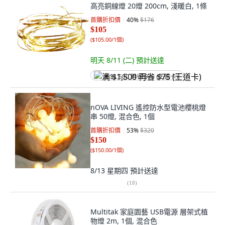
高亮銅線燈 20燈 200cm, 淺暖白, 1條
首購折扣價
40
%
$176
$105
(
$105.00/1個
)
明天 8/11 (二)
預計送達
满 $1,500 再省 $75 (王道卡)
nOVA LIVING 遙控防水型電池櫻桃燈
串 50燈, 混合色, 1個
首購折扣價
53
%
$320
$150
(
$150.00/1個
)
8/13 星期四
預計送達
(
18
)
Multitak 家庭園藝 USB電源 層架式植
物燈 2m, 1個, 混合色