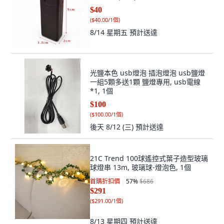
$40
(
$40.00/1個
)
8/14 星期五
預計送達
光鹽本色 usb燈泡 插泡燈泡 usb鹽燈
一組5顆多送1顆 鹽燈專用, usb電線
*1, 1個
$100
(
$100.00/1個
)
後天 8/12 (三)
預計送達
21C Trend 100球遙控式葉子造型玻璃
球燈串 13m, 玻璃球-燈泡色, 1個
首購折扣價
57
%
$686
$291
(
$291.00/1個
)
8/13 星期四
預計送達