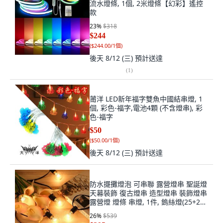
流水燈條, 1個, 2米燈條【幻彩】遙控
款
23
%
$318
$244
(
$244.00/1個
)
後天 8/12 (三)
預計送達
(
1
)
莆洋 LED新年福字雙魚中國結串燈, 1
個, 彩色-福字,電池4顆 (不含燈串), 彩
色-福字
$50
(
$50.00/1個
)
後天 8/12 (三)
預計送達
防水擺攤燈泡 可串聯 露營燈串 聖誕燈
天幕裝飾 復古燈串 造型燈串 裝飾燈串
露營燈 燈條 串燈, 1件, 鎢絲燈(25+2
燈-黑線)超取最多4串, 暖白色
26
%
$539