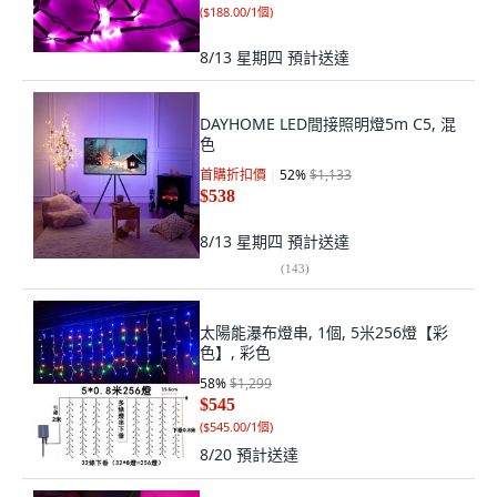
(
$188.00/1個
)
8/13 星期四
預計送達
DAYHOME LED間接照明燈5m C5, 混
色
首購折扣價
52
%
$1,133
$538
8/13 星期四
預計送達
(
143
)
太陽能瀑布燈串, 1個, 5米256燈【彩
色】, 彩色
58
%
$1,299
$545
(
$545.00/1個
)
8/20
預計送達