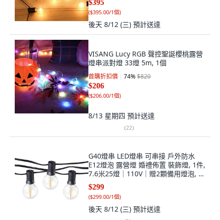
$395
(
$395.00/1個
)
後天 8/12 (三)
預計送達
VISANG Lucy RGB 聲控聖誕櫻桃露營
燈串派對燈 33燈 5m, 1個
首購折扣價
74
%
$820
$206
(
$206.00/1個
)
8/13 星期四
預計送達
(
22
)
G40燈串 LED燈串 可串接 戶外防水
E12燈泡 露營燈 婚禮佈置 裝飾燈, 1件,
7.6米25燈｜110V｜贈2顆備用燈泡, 暖
色
$299
(
$299.00/1個
)
後天 8/12 (三)
預計送達